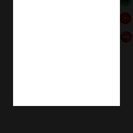
[ad_2]
Source link
←
Ý nghĩa yếu tố huyền sử trong lịch sử Đản sinh của
Đức Phật
[Trực tuyến-Video] Hòa thượng Thích Nhật Hỷ với pháp
thoại Ước nguyện mùa xuân
→