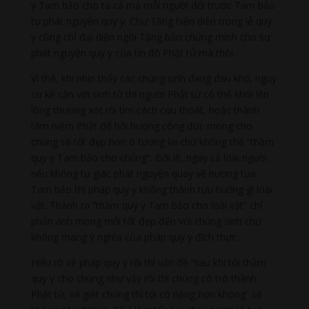
y Tam bảo cho ta cả mà mỗi người đối trước Tam bảo
tự phát nguyện quy y. Chư Tăng hiện diện trong lễ quy
y cũng chỉ đại diện ngôi Tăng bảo chứng minh cho sự
phát nguyện quy y của tín đồ Phật tử mà thôi.
Vì thế, khi nhìn thấy các chúng sinh đang đau khổ, nguy
cơ kề cận với sinh tử thì người Phật tử có thể khởi lên
lòng thương xót rồi tìm cách cứu thoát, hoặc thành
tâm niệm Phật để hồi hướng công đức mong cho
chúng sẽ tốt đẹp hơn ở tương lai chứ không thể “thầm
quy y Tam bảo cho chúng”. Bởi lẽ, ngay cả loài người
nếu không tự giác phát nguyện quay về nương tựa
Tam bảo thì pháp quy y không thành tựu huống gì loài
vật. Thành ra “thầm quy y Tam bảo cho loài vật” chỉ
phản ánh mong mỏi tốt đẹp đến với chúng sinh chứ
không mang ý nghĩa của pháp quy y đích thực.
Hiểu rõ về pháp quy y rồi thì vấn đề “sau khi tôi thầm
quy y cho chúng như vậy rồi thì chúng có trở thành
Phật tử, và giết chúng thì tội có nặng hơn không” sẽ