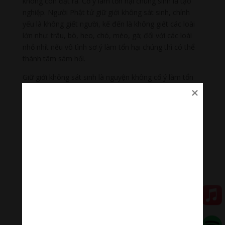
không còn đặt ra. Cố ý làm tổn hại chúng sinh là tạo
nghiệp. Người Phật tử giữ giới không sát sinh, chính
yếu là không giết người, kế đến là không giết các loài
lớn như: trâu, bò, heo, chó, mèo, gà; đối với các loài
nhỏ nhít nếu vô tình sơ ý làm tổn hại chúng thì có thể
thành tâm sám hối.
Giữ giới không sát sinh là nguyện không cố ý làm tổn
hại mọi loài. Những ngày không ăn chay thì Phật tử có
thể mua thực phẩm đã làm sẵn. Đối với người thân
trong gia đình thì lựa lời khuyên bảo nên tránh hoặc
giảm bớt việc trực tiếp giết hại. Nghiệp giết hại ảnh
hưởng trực tiếp đến sức khỏe, thọ mạng của mỗi
người. Muốn khỏe mạnh và sống lâu thì hãy tránh xa
việc tạo nghiệp sát hại chúng sinh. Trong trường hợp
không thể can gián hay giải cứu các chúng sinh thoát
chết thì hãy khởi tâm thương xót, mong cho chúng tái
sinh vào nơi an lành hơn.
Tổ Tư vấn Báo Giác Ngộ (tuvangiacngo@yahoo.com)