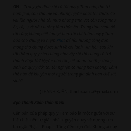
GN –
Trong gia đình chỉ có tôi quy y Tam bảo, thọ trì
năm giới, còn cha mẹ và những người khác thì chưa. Có
vài lần người nhà tôi mua những sinh vật còn sống (như
ốc, cá,…) về nấu nướng làm thức ăn. Trong tình cảnh đó
tôi cũng không biết làm gì hơn, tôi chỉ thầm quy y Tam
bảo cho chúng và niệm
Phật
để hồi hướng công đức
mong cho chúng được sinh về cõi lành. Xin hỏi, sau khi
tôi thầm quy y cho chúng như vậy rồi thì chúng có trở
thành Phật tử? Người nhà tôi giết và ăn “những chúng
sinh đã quy y đó” thì tội nghiệp có nặng hơn không? Làm
thế nào để khuyên mọi người trong gia đình hạn chế sát
sinh?
(THANH XUÂN, thanhxuan…@gmail.com)
Bạn Thanh Xuân thân mến!
Căn bản của pháp quy y Tam bảo là một người với sự
hiểu biết nên tự giác phát nguyện quay về nương tựa
ba ngôi Phật – Pháp – Tăng đến trọn đời. Không ai quy