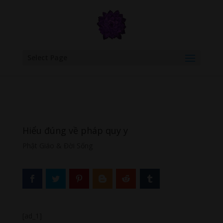
google.com, pub-6277401358830299, DIRECT, f08c47fec0942fa0
Select Page
Hiểu đúng về pháp quy y
Phật Giáo & Đời Sống
[ad_1]