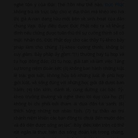
nghe tôn ý của Đức Thế Tôn như thế nào.
Đức Phật
không trả lời trực tiếp cho vị đại thần mà khéo léo hỏi
thị giả A-nan đang hầu một bên về sinh hoạt của dân
chúng Vajii. Bảy điều được Đức Phật nêu ra và khẳng
định nếu chúng được tuân thủ thì sự cường thịnh sẽ có
mặt. Nhân đó, Đức Phật dạy cho các thầy Tỳ-kheo bảy
pháp làm cho chúng Tỳ-kheo cường thịnh, không bị
suy giảm. Bảy pháp ấy gồm: “(1) thường hay tụ họp và
tụ họp đông đảo; (2) tụ họp, giải tán và làm việc Tăng
sự trong niệm đoàn kết; (3) không ban hành những luật
lệ trái giới luật, không hủy bỏ những luật lệ phù hợp
giới luật, và sống đúng với những học giới đã được ban
hành; (4) tôn kính, đảnh lễ, cúng dường các bậc Tỳ-
kheo trưởng thượng và nghe theo lời dạy của họ; (5)
không bị chi phối bởi tham ái đưa đến tái sanh; (6)
thích sống những nơi nhàn tịnh; (7) tự thân an trú
chánh niệm khiến các bạn đồng tu chưa đến muốn đến
và đã đến được sống an lạc”. Bảy điều kiện trên có thể
rút ngắn là thực hiện đời sống đoàn kết trong chúng,