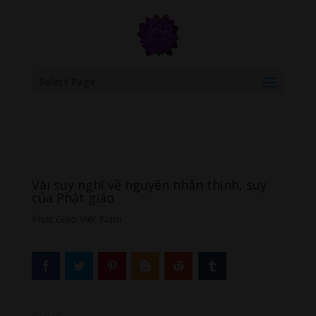
google.com, pub-6277401358830299, DIRECT, f08c47fec0942fa0
Select Page
Vài suy nghĩ về nguyên nhân thịnh, suy
của Phật giáo
Phật Giáo Việt Nam