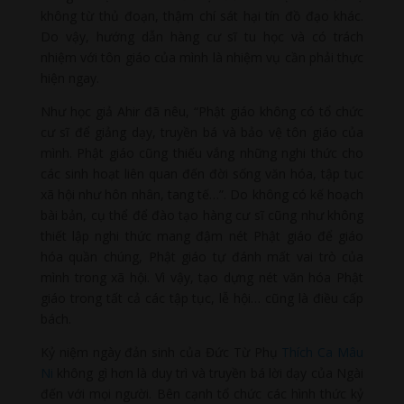
không từ thủ đoạn, thậm chí sát hại tín đồ đạo khác.
Do vậy, hướng dẫn hàng cư sĩ tu học và có trách
nhiệm với tôn giáo của mình là nhiệm vụ cần phải thực
hiện ngay.
Như học giả Ahir đã nêu, “Phật giáo không có tổ chức
cư sĩ để giảng dạy, truyền bá và bảo vệ tôn giáo của
mình. Phật giáo cũng thiếu vắng những nghi thức cho
các sinh hoạt liên quan đến đời sống văn hóa, tập tục
xã hội như hôn nhân, tang tế…”. Do không có kế hoạch
bài bản, cụ thể để đào tạo hàng cư sĩ cũng như không
thiết lập nghi thức mang đậm nét Phật giáo để giáo
hóa quần chúng, Phật giáo tự đánh mất vai trò của
mình trong xã hội. Vì vậy, tạo dựng nét văn hóa Phật
giáo trong tất cả các tập tục, lễ hội… cũng là điều cấp
bách.
Kỷ niệm ngày đản sinh của Đức Từ Phụ
Thích Ca Mâu
Ni
không gì hơn là duy trì và truyền bá lời dạy của Ngài
đến với mọi người. Bên cạnh tổ chức các hình thức kỷ