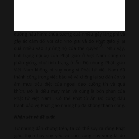
nhiên, nguyên nhân chính là do chùa chiền nhiều nên
không thể quản lý tốt; Tăng chúng đông nhưng thiếu
học; thành phần bất hảo trà trộn vào Tăng đoàn làm
mất thanh danh; Tăng sĩ kiêu hãnh khi được cúng
dường hậu hĩnh; chùa tượng quá nhiều gây lãng phí và
gây ác cảm đối với các Nho gia; và do Phật giáo ỷ lại
(3)
quá nhiều vào sự ủng hộ của thế quyền
. Như vậy,
tình trạng nội bộ của Phật giáo ở Việt Nam cũng có
phần giống như tình trạng ở Ấn Độ nhưng Phật giáo
Việt Nam không bị suy vong vì Phật tử Việt Nam đã
thành công trong việc bảo vệ và chống lại sự đàn áp và
âm mưu tiêu diệt của ngoại đạo cuồng tín và quá
khích. Đó là điều may mắn và cũng là bổn phận của
Phật tử Việt
Nam
. Có thể Phật tử Ấn Độ cũng đấu
tranh bảo vệ Phật giáo nhưng họ đã không thành công.
Nhận xét và đề xuất
Từ những dẫn chứng trên, ta có thể suy ra rằng Phật
giáo thịnh hay suy yếu và cuối cùng suy vong là do