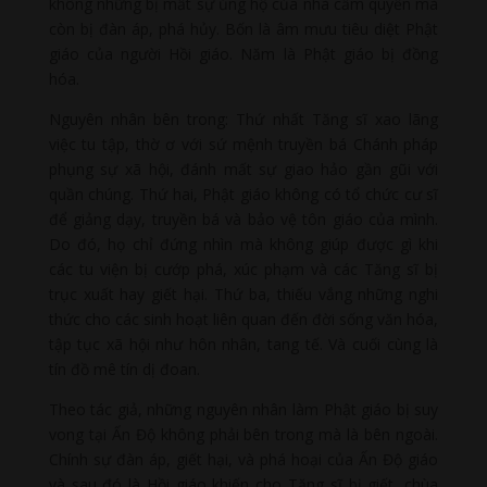
không những bị mất sự ủng hộ của nhà cầm quyền mà
còn bị đàn áp, phá hủy. Bốn là âm mưu tiêu diệt Phật
giáo của người Hồi giáo. Năm là Phật giáo bị đồng
hóa.
Nguyên nhân bên trong: Thứ nhất Tăng sĩ xao lãng
việc tu tập, thờ ơ với sứ mệnh truyền bá Chánh pháp
phụng sự xã hội, đánh mất sự giao hảo gần gũi với
quần chúng. Thứ hai, Phật giáo không có tổ chức cư sĩ
để giảng dạy, truyền bá và bảo vệ tôn giáo của mình.
Do đó, họ chỉ đứng nhìn
mà không giúp được gì khi
các tu viện bị cướp phá, xúc phạm và các Tăng sĩ bị
trục xuất hay giết hại. Thứ ba, thiếu vắng những nghi
thức cho các sinh hoạt liên quan đến đời sống văn hóa,
tập tục xã hội như hôn nhân, tang tế. Và cuối cùng là
tín đồ mê tín dị đoan.
Theo tác giả, những nguyên nhân làm Phật giáo bị suy
vong tại Ấn Độ không phải bên trong mà là bên ngoài.
Chính sự đàn áp, giết hại, và phá hoại của Ấn Độ giáo
và sau đó là Hồi giáo khiến cho Tăng sĩ bị giết, chùa