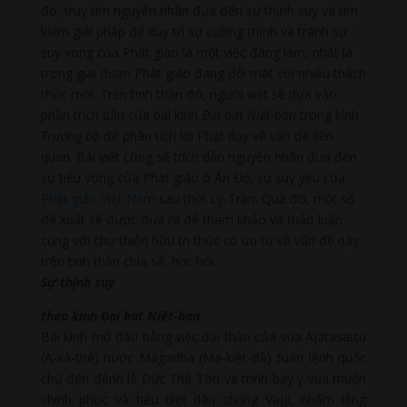
đó, truy tìm nguyên nhân đưa đến sự thịnh suy và tìm
kiếm giải pháp để duy trì sự cường thịnh và tránh sự
suy vong của Phật giáo là một việc đáng làm, nhất là
trong giai đoạn Phật giáo đang đối mặt với nhiều thách
thức mới. Trên tinh thần đó, người viết sẽ dựa vào
phần trích dẫn của bài kinh
Đại bát Niết-bàn
trong kinh
Trường bộ
để phân tích lời Phật dạy về vấn đề liên
quan. Bài viết cũng sẽ trích dẫn nguyên nhân đưa đến
sự tiêu vong của Phật giáo ở Ấn Độ, sự suy yếu của
Phật giáo Việt Nam
sau thời Lý-Trần. Qua đó, một số
đề xuất sẽ được đưa ra để tham khảo và thảo luận
cùng với chư thiện hữu tri thức có ưu tư về vấn đề này
trên tinh thần chia sẻ, học hỏi.
Sự thịnh suy
theo kinh
Đại bát Niết-bàn
Bài kinh mở đầu bằng việc đại thần của vua Ajatasattu
(A-xà-thế) nước Magadha (Ma-kiệt-đà) tuân lệnh quốc
chủ đến đảnh lễ Đức Thế Tôn và trình bày ý vua muốn
chinh phục và tiêu diệt dân chúng Vajji, nhằm lắng