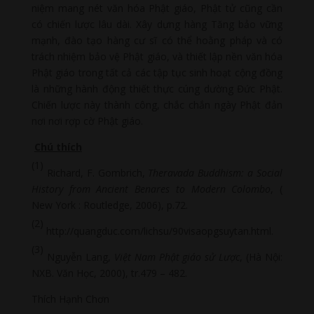
niệm mang nét văn hóa Phật giáo, Phật tử cũng cần
có chiến lược lâu dài. Xây dựng hàng Tăng bảo vững
mạnh, đào tạo hàng cư sĩ có thể hoằng pháp và có
trách nhiệm bảo vệ Phật giáo, và thiết lập nền văn hóa
Phật giáo trong tất cả các tập tục sinh hoạt cộng đồng
là những hành động thiết thực cúng dường Đức Phật.
Chiến lược này thành công, chắc chắn ngày Phật đản
nơi nơi rợp cờ Phật giáo.
Chú thích
(1)
Richard, F. Gombrich,
Theravada Buddhism: a Social
History from Ancient Benares to Modern Colombo
, (
New York
: Routledge, 2006), p.72.
(2)
http://quangduc.com/lichsu/90visaopgsuytan.html.
(3)
Nguyễn Lang,
Việt
Nam
Phật giáo sử Lược
, (Hà Nội:
NXB. Văn Học, 2000), tr.479 – 482.
Thích Hạnh Chơn