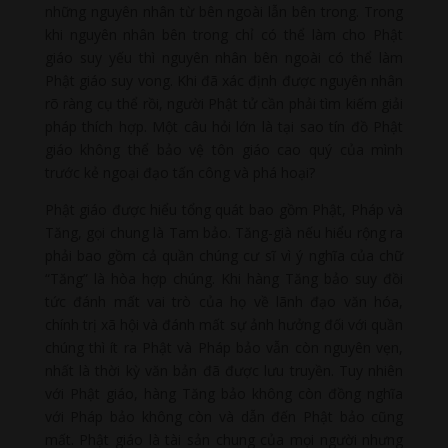
những nguyên nhân từ bên ngoài lẫn bên trong. Trong
khi nguyên nhân bên trong chỉ có thể làm cho Phật
giáo suy yếu thì nguyên nhân bên ngoài có thể làm
Phật giáo suy vong. Khi đã xác định được nguyên nhân
rõ ràng cụ thể rồi, người Phật tử cần phải tìm kiếm giải
pháp thích hợp. Một câu hỏi lớn là tại sao tín đồ Phật
giáo không thể bảo vệ tôn giáo cao quý của mình
trước kẻ ngoại đạo tấn công và phá hoại?
Phật giáo được hiểu tổng quát bao gồm Phật, Pháp và
Tăng, gọi chung là Tam bảo. Tăng-già nếu hiểu rộng ra
phải bao gồm cả quần chúng cư sĩ vì ý nghĩa của chữ
“Tăng” là hòa hợp chúng. Khi hàng Tăng bảo suy đồi
tức đánh mất vai trò của họ về lãnh đạo văn hóa,
chính trị xã hội và đánh mất sự ảnh hưởng đối với quần
chúng thì ít ra Phật và Pháp bảo vẫn còn nguyên vẹn,
nhất là thời kỳ văn bản đã được lưu truyền. Tuy nhiên
với Phật giáo, hàng Tăng bảo không còn đồng nghĩa
với Pháp bảo không còn và dẫn đến Phật bảo cũng
mất. Phật giáo là tài sản chung của mọi người nhưng