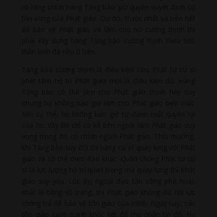
rõ ràng chính hàng Tăng bảo giữ quyền quyết định sự
tồn vong của Phật giáo. Do đó, trước nhất và trên hết
để bảo vệ Phật giáo và làm cho nó cường thịnh thì
phải xây dựng hàng Tăng bảo cường thịnh theo tinh
thần kinh đã nêu ở trên.
Tăng bảo cường thịnh là điều kiện cần, Phật tử cư sĩ
phát tâm hộ trì Phật giáo mới là điều kiện đủ. Hàng
Tăng bảo có thể làm cho Phật giáo thịnh hay suy
nhưng họ không bao giờ làm cho Phật giáo biến mất.
Nói cụ thể, họ không bao giờ tự đánh mất quyền lợi
của họ. Vậy thì chỉ có kẻ bên ngoài làm Phật giáo suy
vong trong đó có chính người Phật giáo. Thói thường,
khi Tăng bảo suy đồi thì hàng cư sĩ quay lưng với Phật
giáo và có thể theo đạo khác. Quần chúng Phật tử cư
sĩ là lực lượng hộ trì quan trọng mà quay lưng thì Phật
giáo suy yếu. Lúc ấy, ngoại đạo tấn công phá hoại,
nhất là bằng vũ trang, thì Phật giáo không đủ nội lực
chống trả để bảo vệ tôn giáo của mình. Ngày nay, các
tôn giáo cạnh tranh khốc liệt để thu nhận tín đồ. Họ