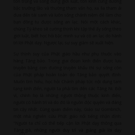
tôn trọng và sống đúng giới luật, tôn kính cúng dường
bậc trưởng lão và thường tham vấn họ, xa lìa tham ái
đưa đến tái sanh và luôn sống chánh niệm để làm cho
bạn đồng tu được sống an lạc. Nói một cách khác,
chúng Tỳ-kheo sẽ cường thịnh khi tập thể ấy sống theo
giới luật, biết học hỏi bậc minh sư và có an lạc do hành
trì lời Phật dạy. Ngược lại, sự suy giảm sẽ xuất hiện.
Sự thịnh suy của Phật giáo hầu như phụ thuộc vào
hàng Tăng bảo. Trong giai đoạn kinh điển được lưu
truyền bằng con đường truyền khẩu thì sự sống còn
của Phật pháp hoàn toàn do Tăng bảo quyết định.
Muốn tìm hiểu, học hỏi Chánh pháp tức nội dung tam
tạng kinh điển, người ta phải tìm đến các Tăng Ni. Bởi
vì, chính họ là những người thông thuộc kinh điển,
người có hành trì và do đó là nguồn độc quyền và đáng
tin cậy nhất. Cùng quan điểm này, Giáo sư Gombrich,
một nhà nghiên cứu Phật giáo nổi tiếng nhận định:
“Người ta chỉ có thể tiếp cận lời Phật dạy thông qua
Tăng-già, những người duy trì và giảng giải lời dạy
(1)