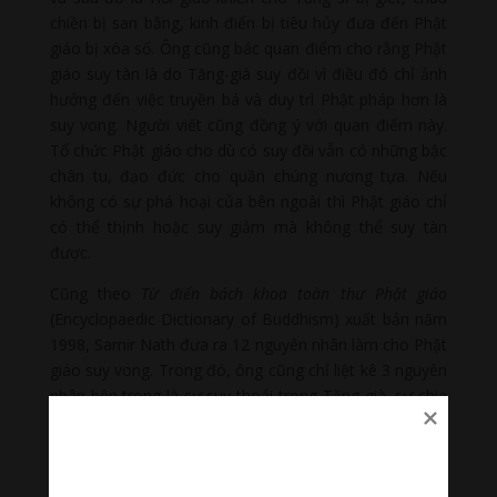
chiền bị san bằng, kinh điển bị tiêu hủy đưa đến Phật
giáo bị xóa sổ. Ông cũng bác quan điểm cho rằng Phật
giáo suy tàn là do Tăng-già suy đồi vì điều đó chỉ ảnh
hưởng đến việc truyền bá và duy trì Phật pháp hơn là
suy vong. Người viết cũng đồng ý với quan điểm này.
Tổ chức Phật giáo cho dù có suy đồi vẫn có những bậc
chân tu, đạo đức cho quần chúng nương tựa. Nếu
không có sự phá hoại của bên ngoài thì Phật giáo chỉ
có thể thịnh hoặc suy giảm mà không thể suy tàn
được.
Cũng theo
Từ điển bách khoa toàn thư Phật giáo
(Encyclopaedic Dictionary of Buddhism) xuất bản năm
1998, Samir Nath đưa ra 12 nguyên nhân làm cho Phật
giáo suy vong. Trong đó, ông cũng chỉ liệt kê 3 nguyên
nhân bên trong là sự suy thoái trong Tăng-già, sự chia
rẽ trong Phật giáo, và thần tượng thờ phụng Đức Phật.
Ba nguyên nhân này cũng chỉ làm cho Phật giáo thịnh
hoặc suy giảm chứ không thể suy vong. Như vậy, quan