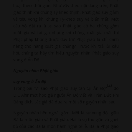
hoại theo thời gian. Như vậy theo nội dung trên, Phật
giáo thịnh khi chúng Tỳ-kheo thịnh, Phật giáo suy giảm
và tiêu vong khi chúng Tỳ-kheo suy và biến mất. Một
câu hỏi đặt ra là tại sao Phật giáo có hai chúng gồm
xuất gia và tại gia nhưng khi chúng xuất gia mất thì
Phật pháp không được duy trì? Phật giáo là chỉ dành
riêng cho hàng xuất gia chăng? Trước khi trả lời câu
hỏi, chúng ta hãy tìm hiểu nguyên nhân Phật giáo suy
vong ở Ấn Độ.
Nguyên nhân Phật giáo
suy vong ở Ấn Độ
(2)
Trong bài “Vì sao Phật giáo suy tàn tại Ấn Độ”
do
D.C Ahir một học giả người Ấn Độ viết và Trần Đức Phi
Bằng dịch, tác giả đã đưa ra một số nguyên nhân sau:
Nguyên nhân bên ngoài gồm: Một là sự xung đột giữa
Bà-la-môn giáo và Phật giáo. Hai là sự thù giận và ghét
bỏ của các Bà-la-môn hành nghề tế lễ. Ba là Phật giáo