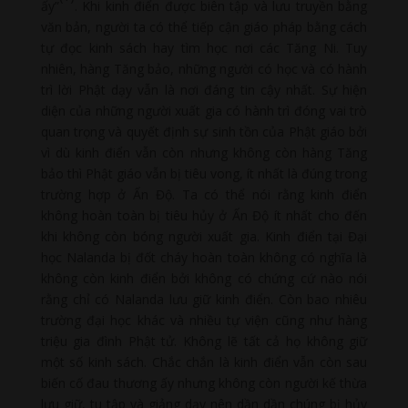
ấy”
. Khi kinh điển được biên tập và lưu truyền bằng
văn bản, người ta có thể tiếp cận giáo pháp bằng cách
tự đọc kinh sách hay tìm học nơi các Tăng Ni. Tuy
nhiên, hàng Tăng bảo, những người có học và có hành
trì lời Phật dạy vẫn là nơi đáng tin cậy nhất. Sự hiện
diện của những người xuất gia có hành trì đóng vai trò
quan trọng và quyết định sự sinh tồn của Phật giáo bởi
vì dù kinh điển vẫn còn nhưng không còn hàng Tăng
bảo thì Phật giáo vẫn bị tiêu vong, ít nhất là đúng trong
trường hợp ở Ấn Độ. Ta có thể nói rằng kinh điển
không hoàn toàn bị tiêu hủy ở Ấn Độ ít nhất cho đến
khi không còn bóng người xuất gia. Kinh điển tại Đại
học Nalanda bị đốt cháy hoàn toàn không có nghĩa là
không còn kinh điển bởi không có chứng cứ nào nói
rằng chỉ có Nalanda lưu giữ kinh điển. Còn bao nhiêu
trường đại học khác và nhiều tự viện cũng như hàng
triệu gia đình Phật tử. Không lẽ tất cả họ không giữ
một số kinh sách. Chắc chắn là kinh điển vẫn còn sau
biến cố đau thương ấy nhưng không còn người kế thừa
lưu giữ, tu tập và giảng dạy nên dần dần chúng bị hủy