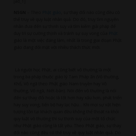
[ad_1]
NSGN
– Theo
Phật giáo
, sự thay đổi nào cũng đều có
thể truy về quy luật nhân quả. Do đó, truy tìm nguyên
nhân đưa đến sự thịnh suy và tìm kiếm giải pháp để
duy trì sự cường thịnh và tránh sự suy vong của
Phật
giáo là một việc đáng làm, nhất là trong giai đoạn Phật
giáo đang đối mặt với nhiều thách thức mới.
Là người học Phật, ai cũng biết vô thường là một
trong ba pháp thuộc giáo lý Tam Pháp ấn (Vô thường,
Khổ, Vô ngã theo Phật giáo
Nam
truyền hay Vô
thường, Vô ngã, Niết-bàn). Nói đến vô thường là nói
đến sự thay đổi hoặc là tốt hơn hay xấu hơn, phát triển
hay suy vong, tiến bộ hay lạc hậu… Khi mọi sự vật hiện
tượng tồn tại khách quan đều không thể thoát ra khỏi
quy luật vô thường thì sự thịnh suy của một tổ chức
như Phật giáo cũng là tất yếu. Theo Phật giáo, sự thay
đổi nào cũng đều có thể truy về quy luật nhân quả. Do