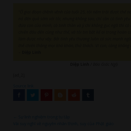
“Ở giai đoạn chênh vênh của tuổi 25, tôi nếm trải được thế nà
nó đến quá sớm với tôi, nhưng không sao, chỉ cần có tình yêu
đứa con của mình, có tinh thần và ý chí không gục ngã thì có 
chiến đấu đến cùng như thế, và tôi tin bất kể ai trong hoàn c
làm được như vậy. Bởi tình yêu thương luôn có sức mạnh ngầ
thể chiến thắng mọi khó khăn, thử thách. Vì con, càng không
–
Diệp Linh
Diệp Linh
/ Báo Giác Ngộ
[ad_2]
Source link
←
Sự linh nghiệm trong tu tập
Vài suy nghĩ về nguyên nhân thịnh, suy của Phật giáo
→