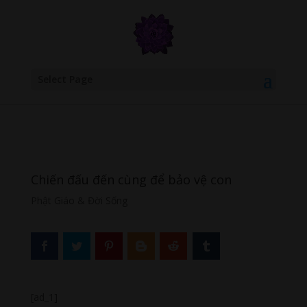
google.com, pub-6277401358830299, DIRECT, f08c47fec0942fa0
Select Page
Chiến đấu đến cùng để bảo vệ con
Phật Giáo & Đời Sống
[ad_1]