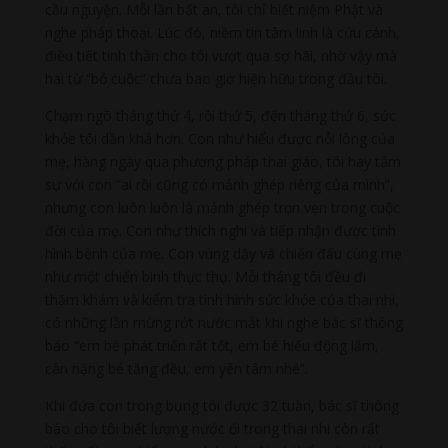
cầu nguyện. Mỗi lần bất an, tôi chỉ biết niệm Phật và
nghe pháp thoại. Lúc đó, niềm tin tâm linh là cứu cánh,
điều tiết tinh thần cho tôi vượt qua sợ hãi, nhờ vậy mà
hai từ “bỏ cuộc” chưa bao giờ hiện hữu trong đầu tôi.
Chạm ngõ tháng thứ 4, rồi thứ 5, đến tháng thứ 6, sức
khỏe tôi dần khá hơn. Con như hiểu được nỗi lòng của
mẹ, hàng ngày qua phương pháp thai giáo, tôi hay tâm
sự với con “ai rồi cũng có mảnh ghép riêng của mình”,
nhưng con luôn luôn là mảnh ghép trọn vẹn trong cuộc
đời của mẹ. Con như thích nghi và tiếp nhận được tình
hình bệnh của mẹ. Con vùng dậy và chiến đấu cùng mẹ
như một chiến binh thực thụ. Mỗi tháng tôi đều đi
thăm khám và kiểm tra tình hình sức khỏe của thai nhi,
có những lần mừng rớt nước mắt khi nghe bác sĩ thông
báo “em bé phát triển rất tốt, em bé hiếu động lắm,
cân nặng bé tăng đều, em yên tâm nhé”.
Khi đứa con trong bụng tôi được 32 tuần, bác sĩ thông
báo cho tôi biết lượng nước ối trong thai nhi còn rất