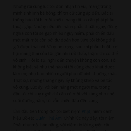
Nhưng rồi cùng lúc tôi đón nhận tin vui, mang trong
mình sinh linh bé bỏng, thì tin dữ cũng ập đến. Bác sĩ
thông báo tôi bị một khối u nang rất to cần phải phẫu
thuật gấp. Nhưng nếu tiến hành phẫu thuật ngay, đồng
nghĩa con tôi sẽ gặp nhiều nguy hiểm, phải chiến đấu
một mất một còn bởi dự đoán hơn 90% tôi không thể
giữ được thai nhi. Và quan trọng, sau khi phẫu thuật, cơ
hội mang thai của tôi gần như rất thấp, thậm chí có thể
vô sinh. Tôi lo sợ, nghĩ đến chuyện không còn con. Tôi
không biết sẽ như thế nào vì tôi cũng khao khát được
làm mẹ như bao nhiêu người phụ nữ bình thường khác.
Thật sự, những tháng ngày ấy khủng khiếp và bế tắc
vô cùng. Lúc ấy, với bản năng một người mẹ, trong
đầu tôi chỉ suy nghĩ: chỉ cần có một vệt sáng nho nhỏ
cuối đường hầm, tôi vẫn chiến đấu đến cùng.
Lần đầu tiên trong đời tôi biết niệm
Phật
, niệm danh
hiệu Bồ-tát
Quán Thế Âm
. Chính lúc này đây, tôi niệm
Phật như một bản năng, với niềm tin lời nguyện cầu