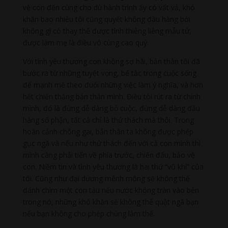
vệ con đến cùng cho dù hành trình ấy có vất vả, khó
khăn bao nhiêu tôi cũng quyết không đầu hàng bởi
không gì có thay thế được tình thiêng liêng mẫu tử,
được làm mẹ là điều vô cùng cao quý.
Với tình yêu thương con không sợ hãi, bản thân tôi đã
bước ra từ những tuyệt vọng, bế tắc trong cuộc sống
để mạnh mẽ theo đuổi những việc làm ý nghĩa, và hơn
hết chiến thắng bản thân mình. Điều tôi rút ra từ chính
mình, đó là đừng dễ dàng bỏ cuộc, đừng dễ dàng đầu
hàng số phận, tất cả chỉ là thử thách mà thôi. Trong
hoàn cảnh chông gai, bản thân ta không được phép
gục ngã và nếu như thử thách đến với cả con mình thì
mình càng phải tiến về phía trước, chiến đấu, bảo vệ
con. Niềm tin và tình yêu thương là hai thứ “vũ khí” của
tôi. Cũng như đại dương mênh mông sẽ không thể
đánh chìm một con tàu nếu nước không tràn vào bên
trong nó, những khó khăn sẽ không thể quật ngã bạn
nếu bạn không cho phép chúng làm thế.