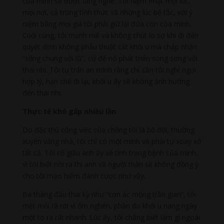
của mình sẽ được lắng nghe. Tôi niệm Phật mọi lúc,
mọi nơi, cả trong tỉnh thức và những lúc bế tắc, với ý
niệm bằng mọi giá tôi phải giữ lại đứa con của mình.
Cuối cùng, tôi mạnh mẽ và không chút lo sợ khi đi đến
quyết định không phẫu thuật cắt khối u mà chấp nhận
“sống chung với lũ”, cứ để nó phát triển song song với
thai nhi. Tôi tự trấn an mình rằng chỉ cần tôi nghỉ ngơi
hợp lý, hạn chế đi lại, khối u ấy sẽ không ảnh hưởng
đến thai nhi.
Thực tế khó gấp nhiều lần
Do đặc thù công việc của chồng tôi là bộ đội, thường
xuyên vắng nhà, tôi chỉ có một mình và phải tự xoay xở
tất cả. Tôi cố giấu anh ấy về tình trạng bệnh của mình,
vì tôi biết nói ra thì anh và người thân sẽ không đồng ý
cho tôi mạo hiểm đánh cược như vậy.
Ba tháng đầu thai kỳ như “cơn ác mộng trần gian”, tôi
mệt mỏi rã rời vì ốm nghén, phần do khối u nang ngày
một to ra rất nhanh. Lúc ấy, tôi chẳng biết làm gì ngoài