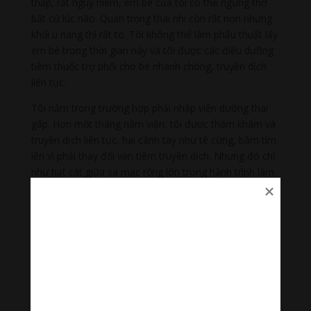
thấp, rất nguy hiểm, em bé của tôi có thể ngừng thở
bất cứ lúc nào. Quan trọng thai nhi còn rất non nhưng
khối u nang thì rất to. Tôi không thể làm phẫu thuật lấy
em bé trong thời gian này và tôi được các điều dưỡng
tiêm thuốc trợ phổi cho bé nhanh chóng, truyền dịch
liên tục.
Tôi nằm trong trường hợp phải nhập viện dưỡng thai
gấp. Hơn một tháng nằm viện, tôi được thăm khám và
truyền dịch liên tục, hai cánh tay như tê cứng, bầm tím
lên vì phải thay đổi van tiêm truyền dịch. Nhưng đó chỉ
như hạt cát giữa sa mạc rộng lớn trong hành trình làm
mẹ của tôi. Đến 37 tuần 4 ngày, bác sĩ bắt đầu phẫu
thuật lấy em bé, đồng thời cắt luôn u nang. Tôi vẫn
nhớ như in khung cảnh trong căn phòng lạnh ngắt, trên
bàn mổ, tôi nằm mà chẳng thể nhúc nhích, cử động.
Bỗng có tiếng reo lên: “Con chị là bé trai, nặng 3,2kg.
Xin chúc mừng chị”. Tôi như từ quỷ môn quan trở về
gặp được thiên thần bé bỏng, trắng trẻo, bụ bẫm. Sau
9 tháng 10 ngày, vật vã với khối u nang, đứa con trai