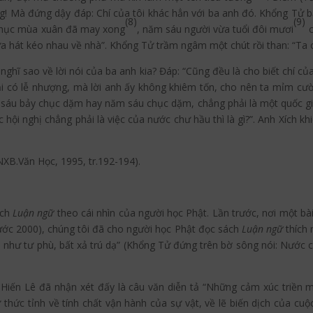
g! Mà đứng dậy đáp: Chí của tôi khác hẳn với ba anh đó. Khổng Tử bảo
(8)
(9)
y phục mùa xuân đã may xong
, năm sáu người vừa tuổi đôi mươi
c
a hát kéo nhau về nhà”. Khổng Tử trầm ngâm một chút rồi than: “Ta
ầy nghĩ sao về lời nói của ba anh kia? Đáp: “Cũng đều là cho biết chí c
i có lễ nhượng, mà lời anh ấy không khiêm tốn, cho nên ta mỉm cười”.
u bảy chục dặm hay năm sáu chục dặm, chẳng phải là một quốc gia thì
 hội nghị chẳng phải là việc của nước chư hầu thì là gì?”. Anh Xích kh
NXB.Văn Học, 1995, tr.192-194).
ách
Luận ngữ
theo cái nhìn của người học Phật. Lần trước, nơi một bà
ước 2000), chúng tôi đã cho người học Phật đọc sách
Luận ngữ
thích 
ả như tư phù, bất xả trú dạ” (Khổng Tử đứng trên bờ sông nói: Nước 
 Hiến Lê đã nhận xét đấy là câu văn diễn tả “Những cảm xúc triền m
thức tỉnh về tính chất vận hành của sự vật, về lẽ biến dịch của cuộ