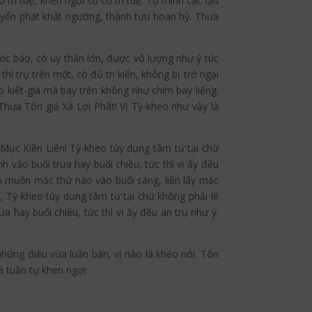
trí tuệ, khen ngợi sự có trí tuệ. Tự mình các lậu
uyến phát khát ngưỡng, thành tựu hoan hỷ. Thưa
ước báo, có uy thần lớn, được vô lượng như ý túc
ì trụ trên một, có đủ tri kiến, không bị trở ngại
 kiết-già mà bay trên không như chim bay liệng.
Thưa Tôn giả Xá Lợi Phất! Vị Tỳ-kheo như vậy là
 Mục Kiền Liên! Tỳ-kheo tùy dụng tâm tự tại chứ
 vào buổi trưa hay buổi chiều, tức thì vị ấy đều
họ muốn mặc thứ nào vào buổi sáng, liền lấy mặc
, Tỳ-kheo tùy dụng tâm tự tại chứ không phải lệ
 hay buổi chiều, tức thì vị ấy đều an trụ như ý.
hững điều vừa luận bàn, vị nào là khéo nói. Tôn
à tuần tự khen ngợi: