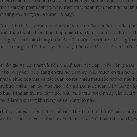
 niệm chánh trí. Tự mình đắc định, khen ngợi sự đắc định. Tự mình có 
ự mình khuyến phát khát ngưỡng, thành tựu hoan hỷ, khen ngợi sự kh
rực sáng khu rừng Sa La Sừng Bò này”.
Xá Lợi Phất! Vị Tỳ-kheo có đại Như ý túc, có đại oai đức, có đại ph
n một thân thành nhiều thân, hợp nhiều thân làm thành một thân, một th
uống đất như chìm trong nước. Đi trên nước như đi trên đất. Ngồi xếp
ý túc… nhưng có thể đưa tay nắm bắt, thân cao đến trời Phạm thiên. 
ỏi Tôn giả Xá Lợi Phất và Tôn Giả Xá Lợi Phất đáp: “Này Tôn giả Đại
nào, vị ấy vào buổi sáng an trụ nơi định ấy. Nếu muốn an trụ nơi định
í như y phục của vua và các quan có rất nhiều màu sắc rực rỡ, nếu 
 buổi chiều, liền lấy mặc vào. Tôn giả Đại Mục Kiền Liên! Cũng vậy
 buổi sáng an trụ nơi định đó. Nếu muốn trụ nơi định ấy vào buổi trưa
vậy là làm rực sáng khu rừng Sa La Sừng Bò này”.
 chư vị Tôn giả cùng đi đến chỗ Đức Thế Tôn thưa hỏi để biết trong n
 với Đức Thế Tôn về những sự việc đã diễn ra. Đức Phật rất hoan hỷ v