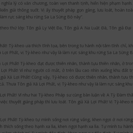
có nghĩa lý có văn chương, toàn vẹn thanh tịnh, hiển hiện phạm hạ
 kiến giải thông suốt. Vị ấy thuyết pháp gọn gàng, lưu loát, hoàn to
à làm rực sáng khu rừng Sa La Sừng Bò này”.
ại, theo thứ lớp: Tôn giả Ly Việt Đa, Tôn giả A Na Luật Đà, Tôn giả Đạ
hất! Tỳ-kheo ưa thích tĩnh tọa, bên trong tu hành nội tâm tĩnh chỉ, 
á Lợi Phất, vị Tỳ-kheo như vậy là làm rực sáng khu rừng Sa La Sừng B
á Lợi Phất! Tỳ-kheo đạt được thiên nhãn, thành tựu thiên nhãn, ở tron
Xá Lợi Phất! Ví như người có mắt, ở trên lầu cao nhìn xuống khu đất
ôn giả Xá Lợi Phất! Cũng vậy, Tỳ-kheo có được thiên nhãn, thành tựu t
t cả. Thưa Tôn giả Xá Lợi Phất, vị Tỳ-kheo như vậy là làm rực sáng kh
 Lợi Phất! Ví như hai Tỳ-kheo Pháp sư cùng bàn luận về A Tỳ Đàm th
ự việc thuyết giảng pháp thì lưu loát. Tôn giả Xá Lợi Phất! Vị Tỳ-khe
á Lợi Phất! Tỳ-kheo tự mình sống nơi rừng vắng, khen ngợi ở nơi rừng
ình thích sống theo hạnh xa lìa, khen ngợi hạnh xa lìa. Tự mình tu hành