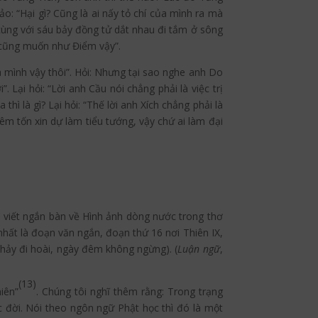
: “Hại gì? Cũng là ai nấy tỏ chí của mình ra mà
ùng với sáu bảy đồng tử dắt nhau đi tắm ở sông
 cũng muốn như Điểm vậy”.
ủa mình vậy thôi”. Hỏi: Nhưng tại sao nghe anh Do
 Lại hỏi: “Lời anh Cầu nói chẳng phải là việc trị
 là gì? Lại hỏi: “Thế lời anh Xích chẳng phải là
iêm tốn xin dự làm tiểu tướng, vậy chứ ai làm đại
i viết ngắn bàn về Hình ảnh dòng nước trong thơ
nhất là đoạn văn ngắn, đoạn thứ 16 nơi Thiên IX,
chảy đi hoài, ngày đêm không ngừng). (
Luận ngữ
,
(13)
iên”
. Chúng tôi nghĩ thêm rằng: Trong trạng
c đời. Nói theo ngôn ngữ Phật học thì đó là một