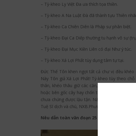
– Tỳ-kheo Ly Việt Đa ưa thích tọa thiền.
– Tỳ-kheo A Na Luật Đà đã thành tựu Thiên nhã
– Tỳ-kheo Ca Chiên Diên là Pháp sư phân biệt.
– Tỳ-kheo Đại Ca Diếp thường tu hạnh vô sự (trụ
– Tỳ-kheo Đại Mục Kiền Liên có đại Như ý túc.
– Tỳ-kheo Xá Lợi Phất tùy dụng tâm tự tại.
Đức Thế Tôn khen ngợi tất cả chư vị đều khéo n
Này Tôn giả Xá Lợi Phất! Tỳ-kheo tùy theo chỗ
thân, khéo thâu giữ các căn, khéo buộc giữ tâm 
hoặc bên gốc cây hay chốn thanh vắng, trải Ni sư
chưa chứng được lậu tận. Này Xá Lợi Phất! Tỳ-k
Tuệ Sĩ dịch và chú, NXB.Phương Đông 2009, tr.2
Nêu dẫn toàn văn đoạn 25 nơi Thiên Tiên T