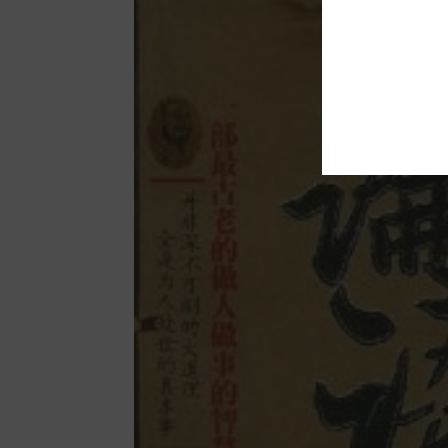
Facebook
Twitter
P
Blogger
reddit
Tum