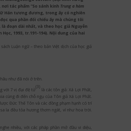
, nơi tác phẩm “So sánh kinh
Trung a hàm
chữ Hán tương đương, trong ấy có nghiên
ệc đọc qua phần đối chiếu ấy mà chúng tôi
 là đoạn dài nhất, và theo học giả Nguyễn
 Học, 1993, tr.191-194). Nội dung của hai
sách Luận ngữ – theo bản Việt dịch của học giả
hâu như đã nói ở trên.
(3)
 với 7 vị đại đệ tử
là các tôn giả: Xá Lợi Phất,
kia cùng đi đến chỗ ngụ của Tôn giả Xá Lợi Phất.
 được Đức Thế Tôn và các đồng phạm hạnh có trí
sa la đều tỏa hương thơm ngát, ví như hoa trời.
nghe nhiều, với các pháp phần mở đầu vi diệu,