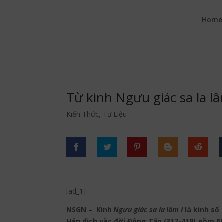
google.com, pub-6277401358830299, DIRECT, f08c47fec0942fa0
Hom
Từ kinh Ngưu giác sa la l
Kiến Thức
,
Tư Liệu
[ad_1]
NSGN
–
Kinh
Ngưu giác sa la lâm I
là kinh số
Hán dịch vào đời Đông Tấn (317-419) gồm 6