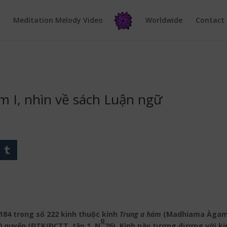
e
Meditation Melody Video
Worldwide
Contact
âm I, nhìn về sách Luận ngữ
 184 trong số 222 kinh thuộc kinh
Trung a hàm
(Madhiama Àgama)
o
0 quyển (ĐTK/ĐCTT, tập 1, N
26). Kinh này tương đương với k