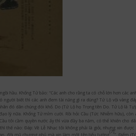
gồi hầu. Khổng Tử bảo: “Các anh cho rằng ta có chỗ lớn hơn các a
có người biết thì các anh đem tài năng gì ra dùng? Tử Lộ vội vàng đ
, nhân đó dân chúng đói khổ. Do (Tử Lộ họ Trọng tên Do. Tử Lộ là T
đạo lý nữa. Khổng Tử mỉm cười. Rồi hỏi: Cầu (Tức Nhiễm hữu), còn 
 Cầu tôi cầm quyền nước ấy thì vừa đầy ba năm, có thể khiến cho dâ
hì thế nào: Đáp: Về Lễ Nhạc tôi không phải là giỏi, nhưng xin được 
(7)
oan, đội mũ chương phủ mà xin làm một tên tiểu tướng
”. Điểm (T