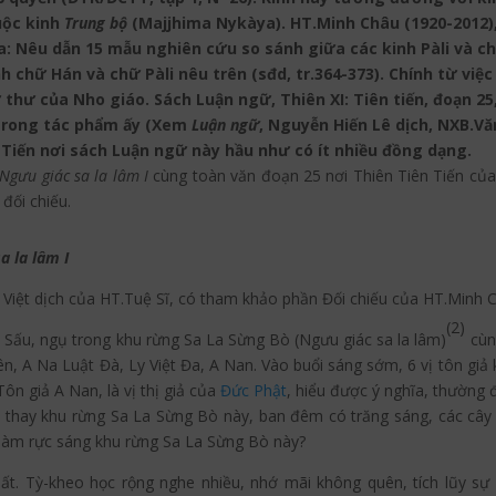
huộc kinh
Trung bộ
(Majjhima Nykàya). HT.Minh Châu (1920-2012)
ba: Nêu dẫn 15 mẫu nghiên cứu so sánh giữa các kinh Pàli và 
nh chữ Hán và chữ Pàli nêu trên (sđd, tr.364-373). Chính từ vi
thư của Nho giáo. Sách Luận ngữ, Thiên XI: Tiên tiến, đoạn 25,
t trong tác phẩm ấy (Xem
Luận ngữ
, Nguyễn Hiến Lê dịch, NXB.Văn
 Tiến nơi sách Luận ngữ này hầu như có ít nhiều đồng dạng.
Ngưu giác sa la lâm
I
cùng toàn văn đoạn 25 nơi Thiên Tiên Tiến của 
đối chiếu.
a la lâm
I
Việt dịch của HT.Tuệ Sĩ, có tham khảo phần Đối chiếu của HT.Minh C
(2)
 Sấu, ngụ trong khu rừng Sa La Sừng Bò (Ngưu giác sa la lâm)
cùng
ên, A Na Luật Đà, Ly Việt Đa, A Nan. Vào buổi sáng sớm, 6 vị tôn giả 
ôn giả A Nan, là vị thị giả của
Đức Phật
, hiểu được ý nghĩa, thường
i thay khu rừng Sa La Sừng Bò này, ban đêm có trăng sáng, các cây 
 làm rực sáng khu rừng Sa La Sừng Bò này?
ất. Tỳ-kheo học rộng nghe nhiều, nhớ mãi không quên, tích lũy sự 