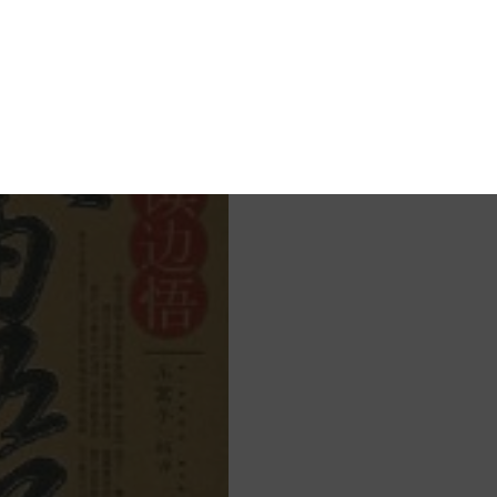
interest
blr