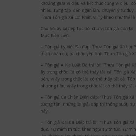
khoảng giữa vi diệu và kết thúc cũng vi diệu, 
nhiều, tụng tập đến ngàn lần, chuyên ý tư duy,
Thưa Tôn giả Xá Lợi Phất, vị Tỳ-kheo như thế l
Câu hỏi ấy lại tiếp tục hỏi chư vị tôn giả còn l
Mục Kiền Liên.
– Tôn giả Ly Việt Đa đáp: Thưa Tôn giả Xá Lợi P
thích nhàn cư, ưa chốn yên tịnh. Thưa Tôn giả X
– Tôn giả A Na Luật Đà trả lời: “Thưa Tôn giả X
ấy trong chốc lát có thể thấy tất cả. Tôn giả 
tiện, vị ấy trong chốc lát có thể thấy tất cả. T
phương tiện, vị ấy trong chốc lát có thể thấy tấ
– Tôn giả Ca Chiên Diên đáp: “Thưa Tôn giả Xá
tường tận, những lời giải đáp thì thông suốt, s
này”.
– Tôn giả Đại Ca Diếp trả lời: “Thưa Tôn giả X
dục. Tự mình tri túc, khen ngợi sự tri túc. Tự m