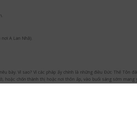
n.
 nơi A Lan Nhã).
êu bày. Vì sao? Vì các pháp ấy chính là những điều Đức Thế Tôn đã 
 ở, hoặc chốn thành thị hoặc nơi thôn ấp, vào buổi sáng sớm mang
niệm. Vị ấy khi khất thực xong, sau giờ ngọ, thu xếp y bát, rửa chân 
 đàn mà ngồi kiết-già, ngồi luôn cho tới chứng đắc lậu tận mới giải ki
heo như vậy là làm rực sáng khu rừng Sa La Sừng Bò này”. (Kinh
Ngưu
49-262).
iến của sách
Luận ngữ