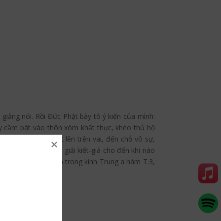
giảng nói. Rồi Đức Phật bày tỏ ý kiến của mình:
 y cầm bát vào thôn xóm khất thực, khéo thủ hộ
tay, lấy tọa cụ vắt lên trên vai, đến chỗ vô sự,
ết-già. Vị ấy không giải kiết-già cho đến khi nào
 giác sa la lâm I
, in trong kinh Trung a hàm T.3,