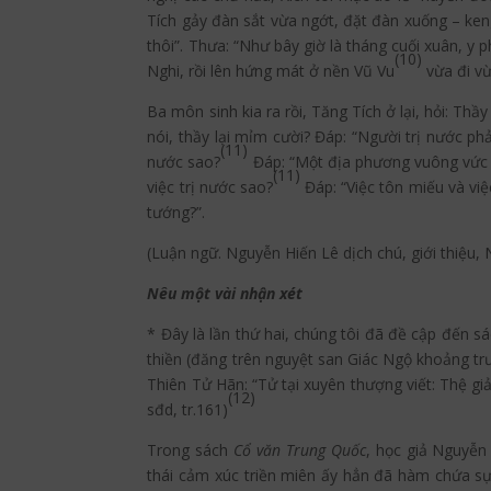
Tích gảy đàn sắt vừa ngớt, đặt đàn xuống – ken
thôi”. Thưa: “Như bây giờ là tháng cuối xuân, 
(10)
Nghi, rồi lên hứng mát ở nền Vũ Vu
vừa đi vừ
Ba môn sinh kia ra rồi, Tăng Tích ở lại, hỏi: Th
nói, thầy lại mỉm cười? Đáp: “Người trị nước phả
(11)
nước sao?
Đáp: “Một địa phương vuông vức sá
(11)
việc trị nước sao?
Đáp: “Việc tôn miếu và việc
tướng?”.
(Luận ngữ. Nguyễn Hiến Lê dịch chú, giới thiệu, 
Nêu một vài nhận xét
* Đây là lần thứ hai, chúng tôi đã đề cập đến s
thiền (đăng trên nguyệt san Giác Ngộ khoảng tr
Thiên Tử Hãn: “Tử tại xuyên thượng viết: Thệ gi
(12)
sđd, tr.161)
Trong sách
Cổ văn Trung Quốc
, học giả Nguyễn
thái cảm xúc triền miên ấy hẳn đã hàm chứa sự 