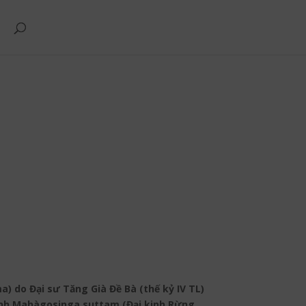
 do Đại sư Tăng Già Đề Bà (thế kỷ IV TL)
inh Mahàgosinga suttam (Đại kinh Rừng