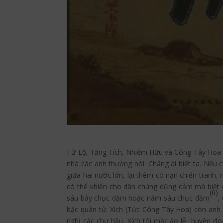
Tử Lộ, Tăng Tích, Nhiễm Hữu và Công Tây Hoa n
nhà các anh thường nói: Chẳng ai biết ta. Nếu 
giữa hai nước lớn, lại thêm có nạn chiến tranh
có thể khiến cho dân chúng dũng cảm mà biết 
(6)
sáu bảy chục dặm hoặc năm sáu chục dặm
,
bậc quân tử. Xích (Tức Công Tây Hoa) còn anh t
nghị các chư hầu, Xích tôi mặc áo lễ huyền đ