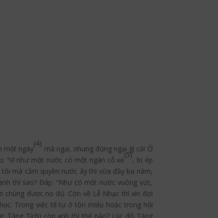
(4)
nh một ngày
mà ngại, nhưng đừng ngại gì cả! Ở
(5)
áp: “Ví như một nước có một ngàn cỗ xe
, bị ép
ự) tôi mà cầm quyền nước ấy thì vừa đầy ba năm,
anh thì sao? Đáp: “Như có một nước vuông vức,
n chúng được no đủ. Còn về Lễ Nhạc thì xin đợi
học. Trong việc tế tự ở tôn miếu hoặc trong hội
ức Tăng Tích) còn anh thì thế nào? Lúc đó Tăng