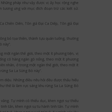
nh. Những pháp như vậy được vị ấy học rộng nghe
àn tương ưng với mục đích đoạn trừ các kiết sử.
i Ca Chiên Diên, Tôn giả Đại Ca Diếp, Tôn giả Đại
không bỏ tọa thiền, thành tựu quán tưởng, thường
ò này”.
g một ngàn thế giới, theo một ít phương tiện, vị
 trống có hàng ngàn gò nổng, theo một ít phương
hiên nhãn, ở trong một ngàn thế giới, theo một ít
u rừng Sa La Sừng Bò này”.
âm diệu. Những điều nêu hỏi đều được thấu hiểu
o như thế là làm rực sáng khu rừng Sa La Sừng Bò
 vắng. Tự mình có thiểu dục, khen ngợi sự thiểu
 tinh tấn, khen ngợi sự tu hành tinh tấn. Tự mình