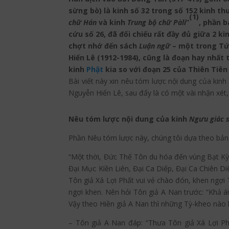
sừng bò) là kinh số 32 trong số 152 kinh t
(1)
chữ Hán
và kinh
Trung bộ chữ Pàli
”
, phần 
cứu số 26, đã đối chiếu rất đầy đủ giữa 2 ki
chợt nhớ đến sách
Luận ngữ
– một trong Tứ 
Hiến Lê (1912-1984), cũng là đoạn hay nhấ
kinh
Phật
kia so với đoạn 25 của Thiên Tiên
Bài viết này xin nêu tóm lược nội dung của kinh
Nguyễn Hiến Lê, sau đấy là có một vài nhận xét, 
Nêu tóm lược nội dung
của kinh
Ngưu giác s
Phần Nêu tóm lược này, chúng tôi dựa theo bản 
“Một thời, Đức Thế Tôn du hóa đến vùng Bạt Kỳ
Đại Mục Kiền Liên, Đại Ca Diếp, Đại Ca Chiên Di
Tôn giả Xá Lợi Phất vui vẻ chào đón, khen ngợi T
ngợi khen. Nên hỏi Tôn giả A Nan trước: “Khả á
Vậy theo Hiền giả A Nan thì những Tỳ-kheo nào
– Tôn giả A Nan đáp: “Thưa Tôn giả Xá Lợi Ph