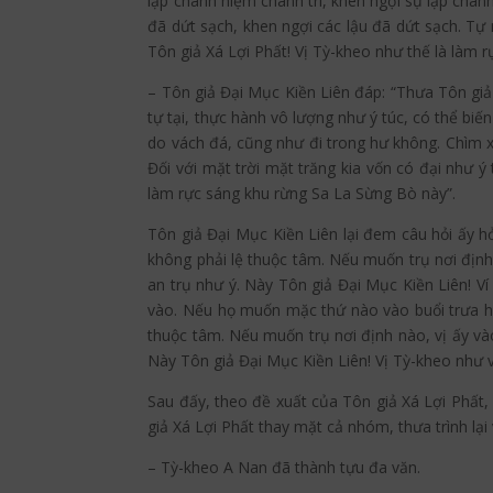
lập chánh niệm chánh trí, khen ngợi sự lập chánh
đã dứt sạch, khen ngợi các lậu đã dứt sạch. T
Tôn giả Xá Lợi Phất! Vị Tỳ-kheo như thế là làm 
– Tôn giả Đại Mục Kiền Liên đáp: “Thưa Tôn giả 
tự tại, thực hành vô lượng như ý túc, có thể biế
do vách đá, cũng như đi trong hư không. Chìm x
Đối với mặt trời mặt trăng kia vốn có đại như 
làm rực sáng khu rừng Sa La Sừng Bò này”.
Tôn giả Đại Mục Kiền Liên lại đem câu hỏi ấy h
không phải lệ thuộc tâm. Nếu muốn trụ nơi định 
an trụ như ý. Này Tôn giả Đại Mục Kiền Liên! V
vào. Nếu họ muốn mặc thứ nào vào buổi trưa hay
thuộc tâm. Nếu muốn trụ nơi định nào, vị ấy vào
Này Tôn giả Đại Mục Kiền Liên! Vị Tỳ-kheo như 
Sau đấy, theo đề xuất của Tôn giả Xá Lợi Phất,
giả Xá Lợi Phất thay mặt cả nhóm, thưa trình lại
– Tỳ-kheo A Nan đã thành tựu đa văn.