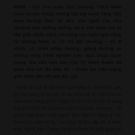
NSGN – Lời Tòa soạn: Hòa thượng Thích Minh
Châu là một trong những bậc Đại danh Tăng Việt
Nam đương thời. Uy đức, đạo hạnh của Hòa
thượng ảnh hưởng không chỉ ở Việt Nam mà cả
thế giới. Nhân cách, tài năng của ngài ngời sáng
từ những hành vi, cử chỉ đời thường – và dĩ
nhiên, từ chốn pháp đường, giảng đường và
những công trình nghiên cứu, dịch thuật quan
trọng. Bài viết sau đây của Tỳ kheo Bodhi đã
phần nào nói lên điều đó – NSGN xin trân trọng
giới thiệu đến với quý độc giả.
Hồi đó là tuần lễ đầu tiên của tháng 8, năm 1965, sau
khi học xong khóa hè, tôi dự định sẽ đi California từ
New York bằng xe hơi. Ngày ấy tôi mới 20 tuổi và sang
tháng 9 là tôi sẽ vào năm thứ tư Đại học Brooklyn. Tôi
muốn đến thăm một người bạn. Anh ta đang ở San
Francisco mùa hè ấy. Tôi cũng đã thu xếp để đi theo
mấy người bạn. Chúng tôi khởi hành từ một quán ăn