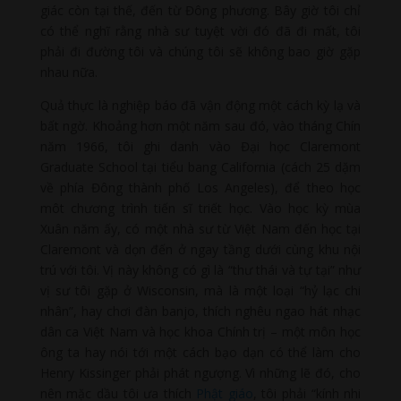
giác còn tại thế, đến từ Đông phương. Bây giờ tôi chỉ
có thể nghĩ rằng nhà sư tuyệt vời đó đã đi mất, tôi
phải đi đường tôi và chúng tôi sẽ không bao giờ gặp
nhau nữa.
Quả thực là nghiệp báo đã vận động một cách kỳ lạ và
bất ngờ. Khoảng hơn một năm sau đó, vào tháng Chín
năm 1966, tôi ghi danh vào Đại học Claremont
Graduate School tại tiểu bang California (cách 25 dặm
về phía Đông thành phố Los Angeles), để theo học
môt chương trình tiến sĩ triết học. Vào học kỳ mùa
Xuân năm ấy, có một nhà sư từ Việt Nam đến học tại
Claremont và dọn đến ở ngay tầng dưới cùng khu nội
trú với tôi. Vị này không có gì là “thư thái và tự tại” như
vị sư tôi gặp ở Wisconsin, mà là một loại “hỷ lạc chi
nhân”, hay chơi đàn banjo, thích nghêu ngao hát nhạc
dân ca Việt Nam và học khoa Chính trị – một môn học
ông ta hay nói tới một cách bạo dạn có thể làm cho
Henry Kissinger phải phát ngượng. Vì những lẽ đó, cho
nên mặc dầu tôi ưa thích
Phật giáo
, tôi phải “kính nhi