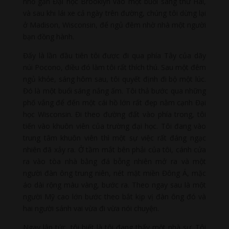
nhỏ gần Đại học Brooklyn vào một buổi sáng thứ Hai,
và sau khi lái xe cả ngày trên đường, chúng tôi dừng lại
ở Madison, Wisconsin, để ngủ đêm nhờ nhà một người
bạn đồng hành.
Đấy là lần đầu tiên tôi được đi qua phía Tây của dãy
núi Pocono, điều đó làm tôi rất thích thú. Sau một đêm
ngủ khỏe, sáng hôm sau, tôi quyết định đi bộ một lúc.
Đó là một buổi sáng nắng ấm. Tôi thả bước qua những
phố vắng để đến một cái hồ lớn rất đẹp nằm cạnh Đại
học Wisconsin. Đi theo đường đất vào phía trong, tôi
tiến vào khuôn viên của trường đại học. Tôi đang vào
trung tâm khuôn viên thì một sự việc rất đáng ngạc
nhiên đã xảy ra. Ở tầm mắt bên phải của tôi, cánh cửa
ra vào tòa nhà bằng đá bỗng nhiên mở ra và một
người đàn ông trung niên, nét mặt miền Đông Á, mặc
áo dài rộng màu vàng, bước ra. Theo ngay sau là một
người Mỹ cao lớn bước theo bắt kịp vị đàn ông đó và
hai người sánh vai vừa đi vừa nói chuyện.
Ngay lập tức, tôi biết là tôi đang thấy một nhà sư. Tôi