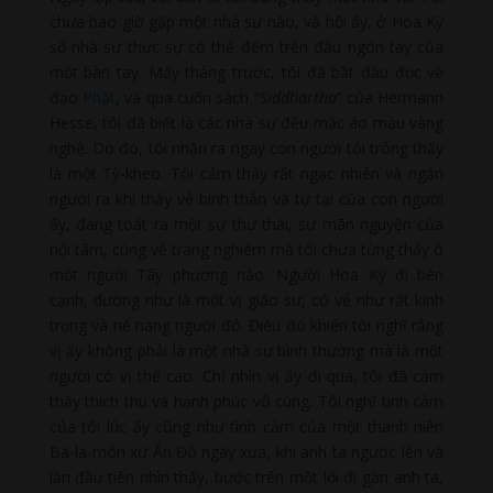
chưa bao giờ gặp một nhà sư nào, và hồi ấy, ở Hoa Kỳ
số nhà sư thực sự có thể đếm trên đầu ngón tay của
một bàn tay. Mấy tháng trước, tôi đã bắt đầu đọc về
đạo
Phật
, và qua cuốn sách “
Siddhartha
” của Hermann
Hesse, tôi đã biết là các nhà sư đều mặc áo màu vàng
nghệ. Do đó, tôi nhận ra ngay con người tôi trông thấy
là một Tỳ-kheo. Tôi cảm thấy rất ngạc nhiên và ngẩn
người ra khi thấy vẻ bình thản và tự tại của con người
ấy, đang toát ra một sự thư thái, sự mãn nguyện của
nội tâm, cùng vẻ trang nghiêm mà tôi chưa từng thấy ở
một người Tây phương nào. Người Hoa Kỳ đi bên
cạnh, dường như là một vị giáo sư, có vẻ như rất kính
trọng và nể nang người đó. Điều đó khiến tôi nghĩ rằng
vị ấy không phải là một nhà sư bình thường mà là một
người có vị thế cao. Chỉ nhìn vị ấy đi qua, tôi đã cảm
thấy thích thú và hạnh phúc vô cùng. Tôi nghĩ tình cảm
của tôi lúc ấy cũng như tình cảm của một thanh niên
Bà-la-môn xứ Ấn Độ ngày xưa, khi anh ta ngước lên và
lần đầu tiên nhìn thấy, bước trên một lối đi gần anh ta,