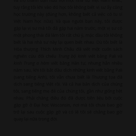
và trở thành bạn hữu với một nhà sư Việt Nam khác,
tuy rằng tôi khi vào đó học tôi không biết vị sư ấy cũng
học trường này (đúng hơn, không biết cả việc có tu sĩ
Việt Nam học nữa). Và qua người bạn này, tôi được
gặp lại vị sư mà tôi đã gặp hai năm trước, một vị sư có
một phong thái đã làm tôi rất chú ý, mặc dầu tôi không
biết là hai nhà sư này lại quen biết nhau. Dù tôi biết là
Hòa thượng Thích Minh Châu đã viết một cuốn sách
nghiên cứu đối chiếu
Trung bộ kinh
viết bằng Pali và
kinh Trung a hàm
viết bằng Hán tự, nhưng hẳn nhiều
năm sau, khi tôi bắt đầu dịch những kinh viết bằng Pali
(sang tiếng Anh), tôi vẫn chưa biết là Thượng tọa đã
dịch sang tiếng Việt rồi. Và cả hai bản dịch của chúng
tôi, sang tiếng mẹ đẻ của chúng tôi, gần như giống hệt
nhau. Phải chăng điều đó đã được tiên liệu bởi cuộc
gặp gỡ ở Đại học Wisconsin, nơi mà tôi chưa bao giờ
trở lại sau cuộc gặp gỡ và có lẽ tôi sẽ chẳng bao giờ
quay lại nữa trong đời.