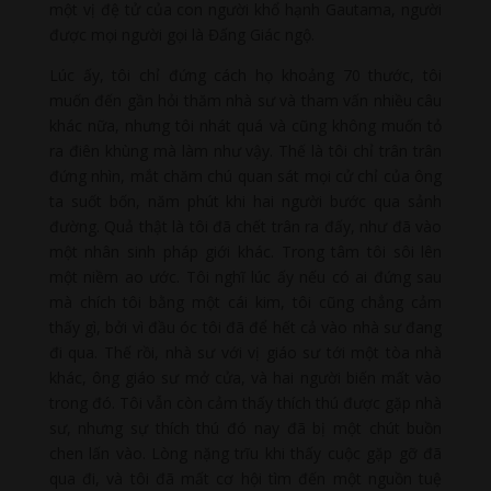
một vị đệ tử của con người khổ hạnh Gautama, người
được mọi người gọi là Đấng Giác ngộ.
Lúc ấy, tôi chỉ đứng cách họ khoảng 70 thước, tôi
muốn đến gần hỏi thăm nhà sư và tham vấn nhiều câu
khác nữa, nhưng tôi nhát quá và cũng không muốn tỏ
ra điên khùng mà làm như vậy. Thế là tôi chỉ trân trân
đứng nhìn, mắt chăm chú quan sát mọi cử chỉ của ông
ta suốt bốn, năm phút khi hai người bước qua sảnh
đường. Quả thật là tôi đã chết trân ra đấy, như đã vào
một nhân sinh pháp giới khác. Trong tâm tôi sôi lên
một niềm ao ước. Tôi nghĩ lúc ấy nếu có ai đứng sau
mà chích tôi bằng một cái kim, tôi cũng chẳng cảm
thấy gì, bởi vì đầu óc tôi đã để hết cả vào nhà sư đang
đi qua. Thế rồi, nhà sư với vị giáo sư tới một tòa nhà
khác, ông giáo sư mở cửa, và hai người biến mất vào
trong đó. Tôi vẫn còn cảm thấy thích thú được gặp nhà
sư, nhưng sự thích thú đó nay đã bị một chút buồn
chen lấn vào. Lòng nặng trĩu khi thấy cuộc gặp gỡ đã
qua đi, và tôi đã mất cơ hội tìm đến một nguồn tuệ