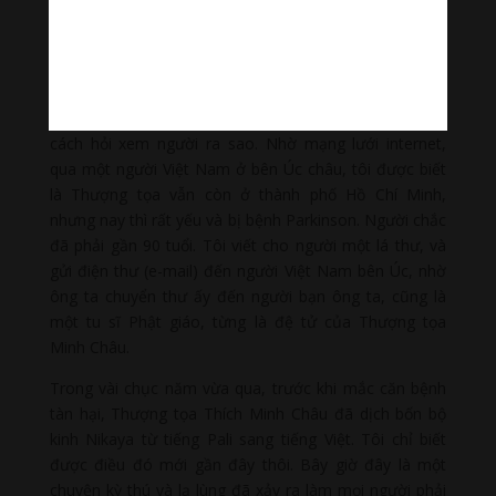
Châu để tham vấn và người bao giờ cũng trả lời tôi rất
sớm và đầy đủ.
Năm 1975, tôi không còn liên lạc với người nữa, nhưng
khi tôi chuẩn bị buổi pháp thoại, nhớ lại những lần gặp
gỡ trước đây một cách sâu sắc, tôi thấy tôi phải tìm
cách hỏi xem người ra sao. Nhờ mạng lưới internet,
qua một người Việt Nam ở bên Úc châu, tôi được biết
là Thượng tọa vẫn còn ở thành phố Hồ Chí Minh,
nhưng nay thì rất yếu và bị bệnh Parkinson. Người chắc
đã phải gần 90 tuổi. Tôi viết cho người một lá thư, và
gửi điện thư (e-mail) đến người Việt Nam bên Úc, nhờ
ông ta chuyển thư ấy đến người bạn ông ta, cũng là
một tu sĩ Phật giáo, từng là đệ tử của Thượng tọa
Minh Châu.
Trong vài chục năm vừa qua, trước khi mắc căn bệnh
tàn hại, Thượng tọa Thích Minh Châu đã dịch bốn bộ
kinh Nikaya từ tiếng Pali sang tiếng Việt. Tôi chỉ biết
được điều đó mới gần đây thôi. Bây giờ đây là một
chuyện kỳ thú và lạ lùng đã xảy ra làm mọi người phải