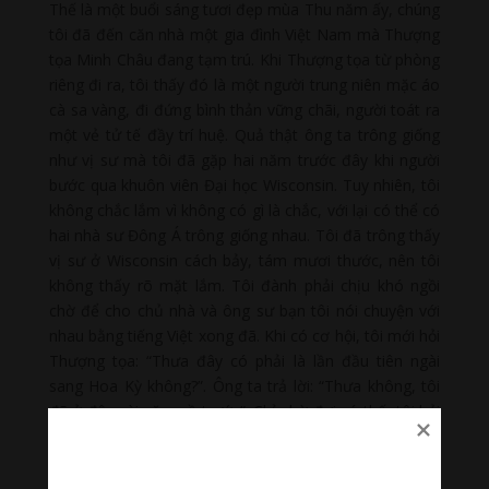
Thế là một buổi sáng tươi đẹp mùa Thu năm ấy, chúng
tôi đã đến căn nhà một gia đình Việt Nam mà Thượng
tọa Minh Châu đang tạm trú. Khi Thượng tọa từ phòng
riêng đi ra, tôi thấy đó là một người trung niên mặc áo
cà sa vàng, đi đứng bình thản vững chãi, người toát ra
một vẻ tử tế đầy trí huệ. Quả thật ông ta trông giống
như vị sư mà tôi đã gặp hai năm trước đây khi người
bước qua khuôn viên Đại học Wisconsin. Tuy nhiên, tôi
không chắc lắm vì không có gì là chắc, với lại có thể có
hai nhà sư Đông Á trông giống nhau. Tôi đã trông thấy
vị sư ở Wisconsin cách bảy, tám mươi thước, nên tôi
không thấy rõ mặt lắm. Tôi đành phải chịu khó ngồi
chờ để cho chủ nhà và ông sư bạn tôi nói chuyện với
nhau bằng tiếng Việt xong đã. Khi có cơ hội, tôi mới hỏi
Thượng tọa: “Thưa đây có phải là lần đầu tiên ngài
sang Hoa Kỳ không?”. Ông ta trả lời: “Thưa không, tôi
đã ở đây vài năm về trước”. Chỉ chờ đợi có thế, tôi hỏi
tiếp: “Thưa có phải là ngài đã ở trong khuôn viên Đại
học Wisconsin vào tháng Tám năm 1965 không?”. Và
ông ta trả lời: “Đúng vậy, hôm ấy tôi đến thăm một