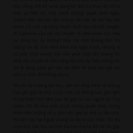
học, đúng chỗ đó và lại đúng lúc đó? Có thực đó chỉ là
một sự tình cờ, một chuỗi những quyết định ngẫu
nhiên? Nếu đã nêu lên những câu hỏi đó thì hãy hỏi
thêm: Có một cái vòng duyên khởi nào nối kết chuyến
đi California của tôi với chuyến đi Wisconsin của nhà
sư đúng lúc ấy không? Nếu tôi nhớ không lầm thì
chúng tôi đã định khởi hành hai ngày trước, nhưng vì
có một chút vướng bận vào phút cuối nên chúng tôi
phải dời chuyến đi đến sáng thứ Hai ấy. Nếu chúng tôi
đã đi đúng ngày giờ như đã định thì buổi hội ngộ với
nhà sư chắc đã không xảy ra.
Khi tôi rời trường đại học, yên chí rằng mình sẽ không
bao giờ gặp lại nhà sư ấy nữa, tôi không bao giờ nghĩ
trong thâm tâm làm sao để gặp lại con người ấy. Tuy
nhiên, tôi đã đưa một chuỗi những quyết định, trong
thâm tâm không cố ý, đến việc gặp lại nhà sư lần nữa,
mà lần này hai người chúng tôi đã là con Phật. Tôi đã
chọn học cao học tại một đại học mà tại đó tôi đã gặp