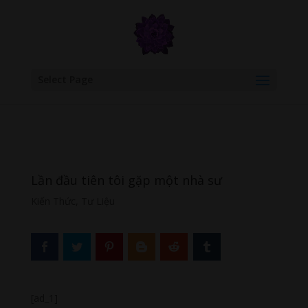
google.com, pub-6277401358830299, DIRECT, f08c47fec0942fa0
Select Page
Lần đầu tiên tôi gặp một nhà sư
Kiến Thức
,
Tư Liệu
[ad_1]