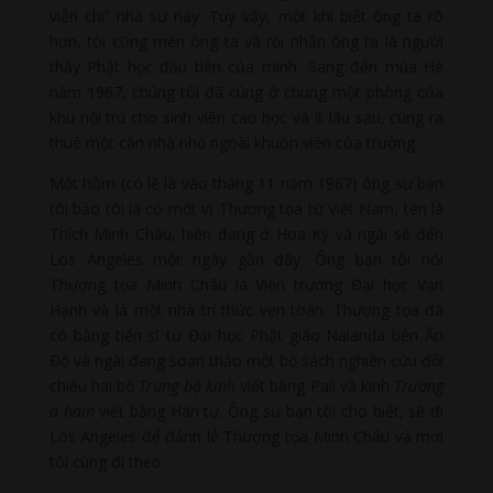
viễn chi” nhà sư này. Tuy vậy, một khi biết ông ta rõ
hơn, tôi cũng mến ông ta và rồi nhận ông ta là người
thầy Phật học đầu tiên của mình. Sang đến mùa Hè
năm 1967, chúng tôi đã cùng ở chung một phòng của
khu nội trú cho sinh viên cao học và ít lâu sau, cùng ra
thuê một căn nhà nhỏ ngoài khuôn viên của trường.
Một hôm (có lẽ là vào tháng 11 năm 1967) ông sư bạn
tôi bảo tôi là có một vị Thượng tọa từ Việt Nam, tên là
Thích Minh Châu, hiện đang ở Hoa Kỳ và ngài sẽ đến
Los Angeles một ngày gần đây. Ông bạn tôi nói
Thượng tọa Minh Châu là Viện trưởng Đại học Vạn
Hạnh và là một nhà trí thức vẹn toàn. Thượng tọa đã
có bằng tiến sĩ từ Đại học Phật giáo Nalanda bên Ấn
Độ và ngài đang soạn thảo một bộ sách nghiên cứu đối
chiếu hai bộ
Trung bộ kinh
viết bằng Pali và kinh
Trường
a hàm
viết bằng Hán tự. Ông sư bạn tôi cho biết, sẽ đi
Los Angeles để đảnh lễ Thượng tọa Minh Châu và mời
tôi cùng đi theo.