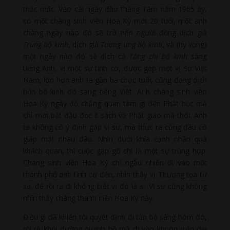
thắc mắc. Vào cái ngày đầu tháng Tám năm 1965 ấy,
có một chàng sinh viên Hoa Kỳ mới 20 tuổi, một anh
chàng ngày nào đó sẽ trở nên người đồng dịch giả
Trung bộ kinh
, dịch giả
Tương ưng bộ kinh
, và (hy vọng)
một ngày nào đó sẽ dịch cả
Tăng chi bộ kinh
sang
tiếng Anh, vì một sự tình cờ, được gặp một vị sư Việt
Nam, lớn hơn anh ta gần ba chục tuổi, cũng đang dịch
bốn bộ kinh đó sang tiếng Việt. Anh chàng sinh viên
Hoa Kỳ ngày đó chẳng quan tâm gì đến Phật học mà
chỉ mới bắt đầu đọc ít sách về Phật giáo mà thôi. Anh
ta không có ý định gặp vị sư, mà thực ra cũng đâu có
giáp mặt nhau đâu. Nhìn dưới khía cạnh nhân quả
khách quan, thì cuộc gặp gỡ chỉ là một sự trùng hợp.
Chàng sinh viên Hoa Kỳ chỉ ngẫu nhiên đi vào một
thành phố anh tình cờ đến, nhìn thấy vị Thượng tọa từ
xa, để rồi ra đi không biết vị đó là ai. Vị sư cũng không
nhìn thấy chàng thanh niên Hoa Kỳ này.
Điều gì đã khiến tôi quyết định đi tản bộ sáng hôm đó,
rồi rẽ khỏi đường quanh hồ mà đi vào khuôn viên đại