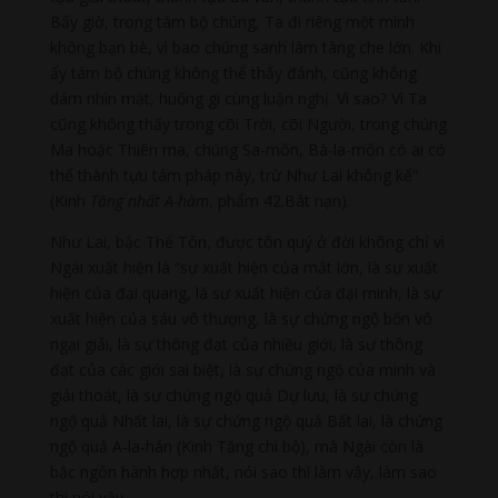
Bấy giờ, trong tám bộ chúng, Ta đi riêng một mình
không bạn bè, vì bao chúng sanh làm tàng che lớn. Khi
ấy tám bộ chúng không thể thấy đảnh, cũng không
dám nhìn mặt, huống gì cùng luận nghị. Vì sao? Vì Ta
cũng không thấy trong cõi Trời, cõi Người, trong chúng
Ma hoặc Thiên ma, chúng Sa-môn, Bà-la-môn có ai có
thể thành tựu tám pháp này, trừ Như Lai không kể”
(Kinh
Tăng nhất A-hàm
, phẩm 42.Bát nạn).
Như Lai, bậc Thế Tôn, được tôn quý ở đời không chỉ vì
Ngài xuất hiện là “sự xuất hiện của mắt lớn, là sự xuất
hiện của đại quang, là sự xuất hiện của đại minh, là sự
xuất hiện của sáu vô thượng, là sự chứng ngộ bốn vô
ngại giải, là sự thông đạt của nhiều giới, là sự thông
đạt của các giới sai biệt, là sự chứng ngộ của minh và
giải thoát, là sự chứng ngộ quả Dự lưu, là sự chứng
ngộ quả Nhất lai, là sự chứng ngộ quả Bất lai, là chứng
ngộ quả A-la-hán (Kinh Tăng chi bộ), mà Ngài còn là
bậc ngôn hành hợp nhất, nói sao thì làm vậy, làm sao
thì nói vậy.