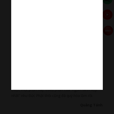
Như Lai được trời người tôn kính bằng công hạnh hết
sức giản dị và chân thật, đó là “nói gì thì làm vậy, làm
gì thì nói vậy”. Như Lai đã tu hành, giác ngộ giải thoát
và nói ra kinh nghiệm quý báu về con đường diệt khổ
của chính mình. Thật lạ lùng là điều tưởng chừng như
đơn giản “nói gì thì làm vậy, làm gì thì nói vậy” mà
“chúng ta thật khó tìm thấy trong quá khứ cũng như
trong hiện tại, trừ Thế Tôn”.
Vậy nên chăng, hàng hậu thế học theo Đức Phật chúng
ta khoan nói về Tam minh, Lục thông, Tứ vô sở úy,
Thập vô ngại giải, … mà ta chỉ cần nhớ ghi và thực
hành hạnh đức “nói gì thì làm vậy, làm gì thì nói vậy”.
Từ đời sống tu hành cho đến hoằng dương giáo hóa,
phụng sự tha nhân, hàng đệ tử chúng ta chỉ cần có
được một phần hay nhiều phần của “ngôn hành hợp
nhất” như Đức Phật thôi cũng đã quý hóa lắm rồi.
Quảng Tánh