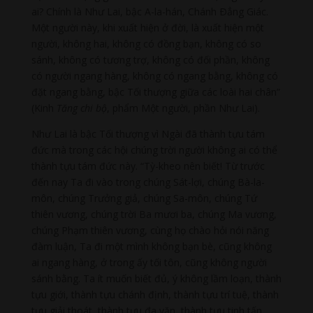
ai? Chính là Như Lai, bậc A-la-hán, Chánh Ðẳng Giác.
Một người này, khi xuất hiện ở đời, là xuất hiện một
người, không hai, không có đồng bạn, không có so
sánh, không có tương trợ, không có đối phần, không
có người ngang hàng, không có ngang bằng, không có
đặt ngang bằng, bậc Tối thượng giữa các loài hai chân”
(Kinh
Tăng chi bộ
, phẩm Một người, phần Như Lai).
Như Lai là bậc Tối thượng vì Ngài đã thành tựu tám
đức mà trong các hội chúng trời người không ai có thể
thành tựu tám đức này. “Tỳ-kheo nên biết! Từ trước
đến nay Ta đi vào trong chúng Sát-lợi, chúng Bà-la-
môn, chúng Trưởng giả, chúng Sa-môn, chúng Tứ
thiên vương, chúng trời Ba mươi ba, chúng Ma vương,
chúng Phạm thiên vương, cùng họ chào hỏi nói năng
đàm luận, Ta đi một mình không bạn bè, cũng không
ai ngang hàng, ở trong ấy tối tôn, cũng không người
sánh bằng. Ta ít muốn biết đủ, ý không lầm loạn, thành
tựu giới, thành tựu chánh định, thành tựu trí tuệ, thành
tựu giải thoát, thành tựu đa văn, thành tựu tinh tấn.