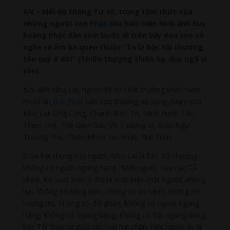
GN – Mỗi độ tháng Tư về, trong tâm thức của
những người con
Phật
đều hiển hiện hình ảnh huy
hoàng Phật đản sinh bước đi trên bảy đóa sen và
nghe ra âm ba quen thuộc “Ta là bậc tối thượng,
tôn quý ở đời” (Thiên thượng thiên hạ, duy ngã vi
tôn).
Nói đến Như Lai, người đệ tử Phật thường khắc niệm
mười ân
đức Phật
bảo cao thượng vô song (Nam-mô
Như Lai: Ứng Cúng, Chánh Biến Tri, Minh Hạnh Túc,
Thiện Thệ, Thế Gian Giải, Vô Thượng Sĩ, Điều Ngự
Trượng Phu, Thiên Nhơn Sư, Phật, Thế Tôn).
Giữa hội chúng trời người, Như Lai là bậc Tối thượng
không có người ngang hàng. “Một người, này các Tỷ-
kheo, khi xuất hiện ở đời là xuất hiện một người, không
hai, không có đồng bạn, không có so sánh, không có
tương trợ, không có đối phần, không có người ngang
hàng, không có ngang bằng, không có đặt ngang bằng,
bậc Tối thượng giữa các loài hai chân. Một người ấy là