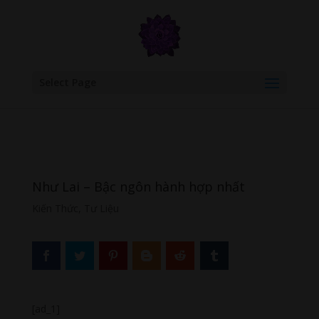
google.com, pub-6277401358830299, DIRECT, f08c47fec0942fa0
Select Page
Như Lai – Bậc ngôn hành hợp nhất
Kiến Thức
,
Tư Liệu
[ad_1]