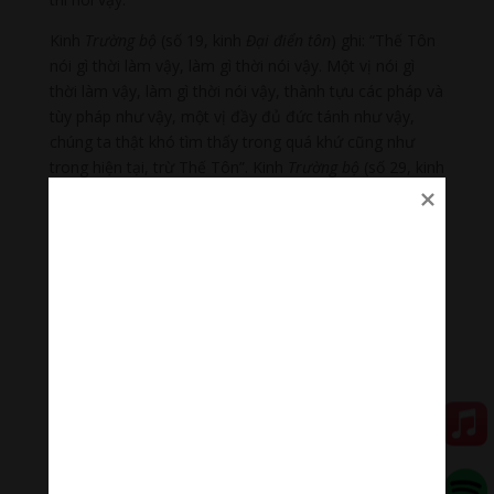
Kinh
Trường bộ
(số 19, kinh
Đại điển tôn
) ghi: “Thế Tôn
nói gì thời làm vậy, làm gì thời nói vậy. Một vị nói gì
thời làm vậy, làm gì thời nói vậy, thành tựu các pháp và
tùy pháp như vậy, một vị đầy đủ đức tánh như vậy,
chúng ta thật khó tìm thấy trong quá khứ cũng như
trong hiện tại, trừ Thế Tôn”. Kinh
Trường bộ
(số 29, kinh
Thanh tịnh
) ghi: “Này Cunda, trong thời gian giữa đêm
Như Lai chứng ngộ Vô thượng Chánh Đẳng Giác và
đêm Như Lai nhập Vô dư y Niết-bàn giới, trong thời
gian ấy, những gì Như Lai nói trong khi thuyết giảng,
nói chuyện hay trình bày, tất cả là như vậy chớ không
gì khác. Do vậy mới gọi là Như Lai. Này Cunda, Như Lai
nói gì thời làm vậy, làm gì thời nói vậy; nói gì thời làm
vậy, làm gì thời nói vậy nên được gọi là Như Lai”. Kinh
Tăng chi bộ
(chương IV Pháp, phẩm Uruvela, phần Thế
giới) cũng ghi nhận tương tự: “Này các Tỳ-kheo, Như
Lai nói gì thì làm vậy, làm gì thì nói vậy. Vì rằng nói gì
thì làm vậy, làm gì thì nói vậy, nên được gọi là Như Lai”.