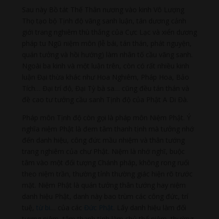
Sau này Bồ tát Thế Thân nương vào kinh Vô Lượng
Thọ tạo bộ Tịnh độ vãng sanh luận, tán dương cảnh
giới trang nghiêm thù thắng của Cực Lạc và xiển dương
pháp tu Ngũ niệm môn (lễ bái, tán thán, phát nguyện,
quán tưởng và hồi hướng) làm nhân tố cầu vãng sanh.
Ngoài ba kinh và một luận trên, còn có rất nhiều kinh
luận Đại thừa khác như Hoa Nghiêm, Pháp Hoa, Bảo
Tích… Đại trí độ, Đại Tỳ bà sa… cũng đều tán thán và
đề cao tư tưởng cầu sanh Tịnh độ của Phật A Di Đà.
Pháp môn Tịnh độ còn gọi là pháp môn Niệm Phật. Ý
nghĩa niệm Phật là đem tâm thanh tịnh mà tưởng nhớ
đến danh hiệu, công đức mầu nhiệm và thân tướng
trang nghiêm của chư Phật. Niệm là nhớ nghĩ, buộc
tâm vào một đối tượng Chánh pháp, không rong ruổi
theo niệm trần, thường tỉnh thường giác hiện rõ trước
mặt. Niệm Phật là quán tưởng thân tướng hay niệm
danh hiệu Phật, danh này bao trùm các công đức, trí
tuệ,
từ bi
… của các
Đức Phật
. Lấy danh hiệu làm đối
tượng niệm, tâm thanh tịnh làm chủ thể niệm, thường