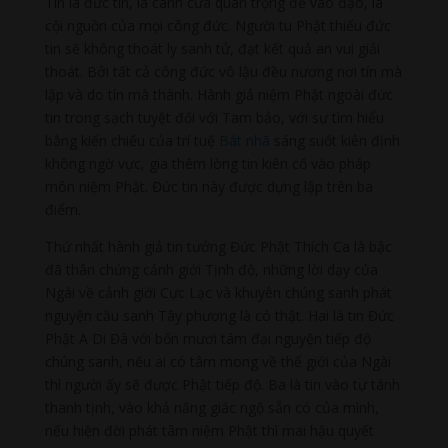
Tín là đức tin, là cánh cửa quan trọng để vào đạo, là
cội nguồn của mọi công đức. Người tu Phật thiếu đức
tin sẽ không thoát ly sanh tử, đạt kết quả an vui giải
thoát. Bởi tất cả công đức vô lậu đều nương nơi tín mà
lập và do tín mà thành. Hành giả niệm Phật ngoài đức
tin trong sạch tuyệt đối với Tam bảo, với sự tìm hiểu
bằng kiến chiếu của trí tuệ
Bát nhã
sáng suốt kiên định
không ngờ vực, gia thêm lòng tin kiên cố vào pháp
môn niệm Phật. Đức tin này được dựng lập trên ba
điểm.
Thứ nhất hành giả tin tưởng Đức Phật Thích Ca là bậc
đã thân chứng cảnh giới Tịnh độ, những lời dạy của
Ngài về cảnh giới Cực Lạc và khuyên chúng sanh phát
nguyện cầu sanh Tây phương là có thật. Hai là tin Đức
Phật A Di Đà với bốn mươi tám đại nguyện tiếp độ
chúng sanh, nếu ai có tâm mong về thế giới của Ngài
thì người ấy sẽ được Phật tiếp độ. Ba là tin vào tự tánh
thanh tịnh, vào khả năng giác ngộ sẵn có của mình,
nếu hiện đời phát tâm niệm Phật thì mai hậu quyết