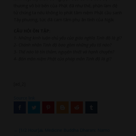
thương vô bờ bến của Phật đã như thế, phận làm đệ
tử chúng ta nếu không lo phát tâm niệm Phật cầu sanh
Tây phương, tức đã cam tâm phụ ân tình của Ngài.
CÂU HỎI ÔN TẬP:
1- Những kinh luận chủ yếu của giáo nghĩa Tịnh độ là gì?
2- Chánh nhân Tịnh độ bao gồm những yếu tố nào?
3- Thế nào là tín thâm, nguyện thiết và hạnh chuyên?
4- Bốn môn niệm Phật của pháp môn Tịnh độ là gì?
[ad_2]
Source link
←
[1/2 Hour]🙏 Medicine Buddha Dharani: Namo