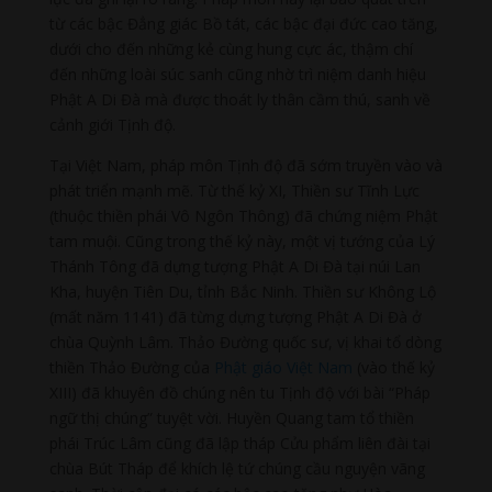
từ các bậc Đẳng giác Bồ tát, các bậc đại đức cao tăng,
dưới cho đến những kẻ cùng hung cực ác, thậm chí
đến những loài súc sanh cũng nhờ trì niệm danh hiệu
Phật A Di Đà mà được thoát ly thân cầm thú, sanh về
cảnh giới Tịnh độ.
Tại Việt Nam, pháp môn Tịnh độ đã sớm truyền vào và
phát triển mạnh mẽ. Từ thế kỷ XI, Thiền sư Tĩnh Lực
(thuộc thiền phái Vô Ngôn Thông) đã chứng niệm Phật
tam muội. Cũng trong thế kỷ này, một vị tướng của Lý
Thánh Tông đã dựng tượng Phật A Di Đà tại núi Lan
Kha, huyện Tiên Du, tỉnh Bắc Ninh. Thiền sư Không Lộ
(mất năm 1141) đã từng dựng tượng Phật A Di Đà ở
chùa Quỳnh Lâm. Thảo Đường quốc sư, vị khai tổ dòng
thiền Thảo Đường của
Phật giáo Việt Nam
(vào thế kỷ
XIII) đã khuyên đồ chúng nên tu Tịnh độ với bài “Pháp
ngữ thị chúng” tuyệt vời. Huyền Quang tam tổ thiền
phái Trúc Lâm cũng đã lập tháp Cửu phẩm liên đài tại
chùa Bút Tháp để khích lệ tứ chúng cầu nguyện vãng