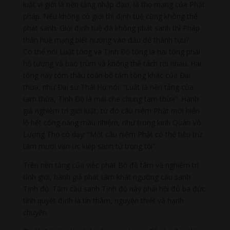
luật vì giới là nền tảng nhập đạo, là thọ mạng của Phật
pháp. Nếu không có giới thì định tuệ cũng không thể
phát sanh. Giới định tuệ đã không phát sanh thì Pháp
thân huệ mạng biết nương vào đâu để thành tựu?
Có thể nói Luật tông và Tịnh Độ tông là hai tông phái
hỗ tương và bao trùm và không thể tách rời nhau. Hai
tông này tóm thâu toàn bộ tám tông khác của Đại
thừa, như Đại sư Thái Hư nói: “Luật là nền tảng của
tam thừa, Tịnh Độ là mái che chung tam thừa”. Hành
giả nghiêm trì giới luật, từ đó câu niệm Phật mới hiển
lộ hết công năng mầu nhiệm, như trong kinh Quán Vô
Lượng Thọ có dạy: “Một câu niệm Phật có thể tiêu trừ
tám mươi vạn ức kiếp sanh tử trọng tội”.
Trên nền tảng của việc phát Bồ đề tâm và nghiêm trì
tịnh giới, hành giả phát tâm khát ngưỡng cầu sanh
Tịnh độ. Tâm cầu sanh Tịnh độ này phải hội đủ ba đức
tính quyết định là tín thâm, nguyện thiết và hạnh
chuyên.