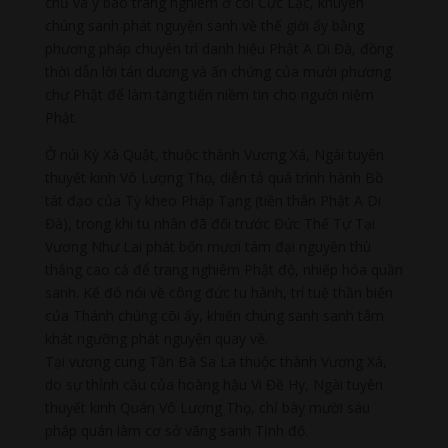
chủ và y báo trang nghiêm ở cõi Cực Lạc, khuyên
chúng sanh phát nguyện sanh về thế giới ấy bằng
phương pháp chuyên trì danh hiệu Phật A Di Đà, đồng
thời dẫn lời tán dương và ấn chứng của mười phương
chư Phật để làm tăng tiến niềm tin cho người niệm
Phật.
Ở núi Kỳ Xà Quật, thuộc thành Vương Xá, Ngài tuyên
thuyết kinh Vô Lượng Thọ, diễn tả quá trình hành Bồ
tát đạo của Tỳ kheo Pháp Tạng (tiền thân Phật A Di
Đà), trong khi tu nhân đã đối trước Đức Thế Tự Tại
Vương Như Lai phát bốn mươi tám đại nguyện thù
thắng cao cả để trang nghiêm Phật độ, nhiếp hóa quần
sanh. Kế đó nói về công đức tu hành, trí tuệ thần biến
của Thánh chúng cõi ấy, khiến chúng sanh sanh tâm
khát ngưỡng phát nguyện quay về.
Tại vương cung Tần Bà Sa La thuộc thành Vương Xá,
do sự thỉnh cầu của hoàng hậu Vi Đề Hy, Ngài tuyên
thuyết kinh Quán Vô Lượng Thọ, chỉ bày mười sáu
pháp quán làm cơ sở vãng sanh Tịnh độ.