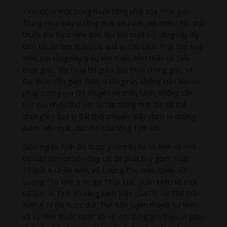
Tịnh Độ là một trong mười tông phái của
Phật giáo
Trung Hoa. Đây là tông phái siêu việt, với nhiều đặc thù
thuộc Đại thừa viên đốn. Gọi Đại thừa bởi tông này lấy
tâm Bồ đề làm nhân, lấy quả vị cứu cánh
Phật
làm quả.
Viên, bởi tông này lý sự vẹn toàn, tóm thâu cả Tiểu
thừa giáo, Đại thừa thỉ giáo, Đại thừa chung giáo và
Đại thừa đốn giáo. Đốn, vì tông này không luận bàn về
pháp tướng mà chỉ chuyên về chân tánh, không cần
trải qua nhiều thứ lớp, tu tập trong một đời có thể
chứng lên quả vị Bất thối chuyển. Đây chính là những
điểm siêu xuất, đặc thù của tông Tịnh Độ.
Giáo nghĩa Tịnh Độ được y cứ trên ba bộ kinh và một
bộ luận làm cơ sở nòng cốt để phát huy gồm: Phật
Thuyết A Di Đà kinh, Vô Lượng Thọ kinh, Quán Vô
Lượng Thọ kinh (còn gọi Thập Lục Quán kinh) và một
bộ luận là Tịnh độ vãng sanh luận của
Bồ tát
Thế thân.
Kinh A Di Đà được đức Thế Tôn tuyên thuyết tại tinh
xá Kỳ Viên thuộc nước Xá Vệ, nội dung giới thiệu vị giáo