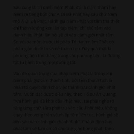
Sau cùng là Trì danh niệm Phật, đó là niệm thầm hay
niệm ra tiếng bốn chữ A Di Đà Phật hay sáu chữ Nam
mô A Di Đà Phật. Hành giả niệm Phật với tâm tha thiết
chí thành không xen lẫn tạp niệm, chỉ chú tâm vào
danh hiệu Phật, lần hồi sẽ đi vào cảnh giới nhất tâm.
So với ba môn trước thì pháp Trì danh niệm Phật có
phần giản dị dễ tu và dễ thành tựu. Đây quả thật là
phương tiện thù thắng trong các phương tiện, là đường
tắt tu hành trong mọi đường tắt.
Vấn đề quan trọng của pháp niệm Phật là trong khi
niệm phải giữ tâm thanh tịnh, bởi tâm thanh tịnh là
nhân tố quyết định cho việc thành tựu cảnh giới nhất
tâm. Muốn đạt được điều này, theo Tổ sư Ấn Quang:
“Khi hành giả đề khởi câu Phật hiệu, tai phải nghe rõ
ràng từng chữ, tâm phải trụ vào câu Phật hiệu, không
chạy theo vọng trần và nhiếp tâm liên tục, hành giả sẽ
tiến sâu vào cảnh giới chánh định”. Chánh định hay
nhất tâm sẽ làm cơ sở cho tuệ giác bùng phát, theo