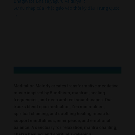
Bhagavate Bhaisajyaguru Vaidurya 💊
Sự du nhập của Phật giáo vào thời kỳ đầu Trung Quốc
→
Meditation Melody creates transformative meditative
music inspired by Buddhism, mantras, healing
frequencies, and deep ambient soundscapes. Our
tracks blend epic meditation, Zen minimalism,
spiritual chanting, and soothing healing music to
support mindfulness, inner peace, and emotional
balance. A sanctuary for relaxation, mantra chanting,
chakra healing, and spiritual awakening.