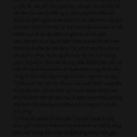
y, đầy đủ các giới không phạm oai nghi. Ba là phát Bồ
đề tâm, tin sâu lý nhân quả, đọc tụng kinh điển Đại
thừa, khuyên người khác cùng tu”. Ba điều trên đây gọi
là chánh nhân Tịnh độ, có thể tóm thâu vào hai vấn đề
chính là phát Bồ đề tâm và nghiêm trì tịnh giới.
Việc đầu tiên của người niệm Phật là phát Bồ đề tâm.
Thế nào là phát Bồ đề tâm? Tức phát tâm trên mong
cầu quả vị Phật, dưới nguyện hóa độ các loài chúng
sanh. Người tu Phật nếu không phát Bồ đề tâm dẫu có
tinh tấn tu trì thực hành các hạnh lành cũng chỉ là nhọc
công vô ích. Điều này trong kinh Hoa Nghiêm có dạy:
“Quên mất tâm Bồ đề, dẫu tu các hạnh lành, cũng đều
là nghiệp ma”. Vì vậy hành giả muốn được vãng sanh
thì phải phát tâm Bồ đề, đây là điểm quan trọng không
thể thiếu đối với người tu Phật nói chung và Tịnh độ
nói riêng.
Thứ hai là nghiêm trì tịnh giới, tức mỗi người tu tùy
theo giới luật bản thân đã thọ mà hành trì. Bất kỳ tông
phái nào trong đạo Phật cũng không thể ly khai giới