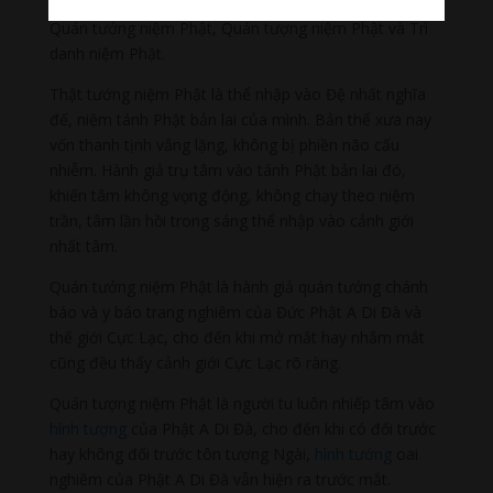
bao gồm bốn môn then chốt là Thật tướng niệm Phật,
Quán tưởng niệm Phật, Quán tượng niệm Phật và Trì
danh niệm Phật.
Thật tướng niệm Phật là thể nhập vào Đệ nhất nghĩa
đế, niệm tánh Phật bản lai của mình. Bản thể xưa nay
vốn thanh tịnh vắng lặng, không bị phiền não cấu
nhiễm. Hành giả trụ tâm vào tánh Phật bản lai đó,
khiến tâm không vọng động, không chạy theo niệm
trần, tâm lần hồi trong sáng thể nhập vào cảnh giới
nhất tâm.
Quán tưởng niệm Phật là hành giả quán tưởng chánh
báo và y báo trang nghiêm của Đức Phật A Di Đà và
thế giới Cực Lạc, cho đến khi mở mắt hay nhắm mắt
cũng đều thấy cảnh giới Cực Lạc rõ ràng.
Quán tượng niệm Phật là người tu luôn nhiếp tâm vào
hình tượng
của Phật A Di Đà, cho đến khi có đối trước
hay không đối trước tôn tượng Ngài,
hình tướng
oai
nghiêm của Phật A Di Đà vẫn hiện ra trước mắt.