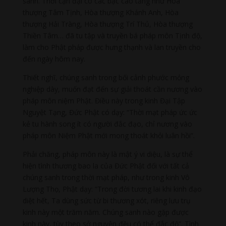
sanh. Thời cận đại có các bậc cao tăng như Hòa
thượng Tâm Tịnh, Hòa thượng Khánh Anh, Hòa
thượng Hải Tràng, Hòa thượng Trí Thủ, Hòa thượng
Thiền Tâm… đã tu tập và truyền bá pháp môn Tịnh độ,
làm cho Phật pháp được hưng thạnh và lan truyền cho
đến ngày hôm nay.
Thiết nghĩ, chúng sanh trong bối cảnh phước mỏng
nghiệp dày, muốn đạt đến sự giải thoát cần nương vào
pháp môn niệm Phật. Điều này trong kinh Đại Tập
Nguyệt Tạng, Đức Phật có dạy: “Thời mạt pháp ức ức
kẻ tu hành song ít có người đắc đạo, chỉ nương vào
pháp môn Niệm Phật mới mong thoát khỏi luân hồi”.
Phải chăng, pháp môn này là mật ý vi diệu, là sự thể
hiện tình thương bao la của Đức Phật đối với tất cả
chúng sanh trong thời mạt pháp, như trong kinh Vô
Lượng Thọ, Phật dạy: “Trong đời tương lai khi kinh đạo
diệt hết, Ta dùng sức từ bi thương xót, riêng lưu trụ
kinh này một trăm năm. Chúng sanh nào gặp được
kinh này, tùy theo sở nguyện đều có thể đắc độ”. Tình