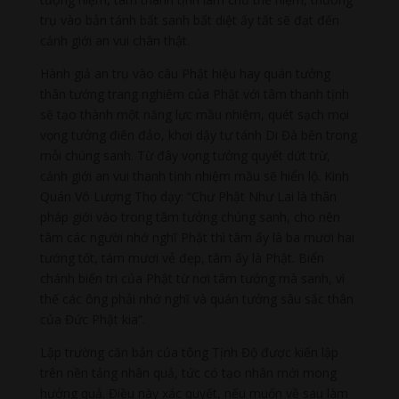
trụ vào bản tánh bất sanh bất diệt ấy tất sẽ đạt đến
cảnh giới an vui chân thật.
Hành giả an trụ vào câu Phật hiệu hay quán tưởng
thân tướng trang nghiêm của Phật với tâm thanh tịnh
sẽ tạo thành một năng lực mầu nhiệm, quét sạch mọi
vọng tưởng điên đảo, khơi dậy tự tánh Di Đà bên trong
mỗi chúng sanh. Từ đây vọng tưởng quyết dứt trừ,
cảnh giới an vui thanh tịnh nhiệm mầu sẽ hiển lộ. Kinh
Quán Vô Lượng Thọ dạy: “Chư Phật Như Lai là thân
pháp giới vào trong tâm tưởng chúng sanh, cho nên
tâm các người nhớ nghĩ Phật thì tâm ấy là ba mươi hai
tướng tốt, tám mươi vẻ đẹp, tâm ấy là Phật. Biển
chánh biến tri của Phật từ nơi tâm tưởng mà sanh, vì
thế các ông phải nhớ nghĩ và quán tưởng sâu sắc thân
của Đức Phật kia”.
Lập trường căn bản của tông Tịnh Độ được kiến lập
trên nền tảng nhân quả, tức có tạo nhân mới mong
hưởng quả. Điều này xác quyết, nếu muốn về sau làm