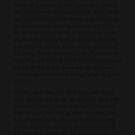
Thánh chúng nơi cảnh giới Cực Lạc thì ngày hôm nay
hành giả phải có tư cách của bậc Thánh. Vì vậy, trong
cuộc sống hiện tại, cần phải thường xuyên chuyển hóa
ba nghiệp thân khẩu ý hướng đến thanh tịnh. Ví như
học trò đi học phải có sự tiến bộ theo thứ lớp, có như
vậy mới mong có ngày thành tài đỗ đạt. Người niệm
Phật cũng thế, nếu hôm nay cứ sống trong sự buông
thả, không chịu nỗ lực tinh tấn tu hành, mà cứ van xin
và tin rằng ngày mai Phật sẽ cứu độ; nếu tin như thế thì
thật trái với lý nhân quả, chẳng khác nào luận thuyết
của ngoại đạo và hoàn toàn không phù hợp với giáo lý
nhà Phật.
Như vậy, người niệm Phật muốn vãng sanh Tịnh độ,
ngoài năng lực hộ trì và tiếp dẫn của Phật, cần phải tự
lực tu tập tức phải có chánh nhân Tịnh độ. Theo kinh
Quán Vô Lượng Thọ, hành giả muốn được vãng sanh
Tịnh độ phải hội đủ ba điều kiện: “Một là hiếu dưỡng
cha mẹ, phụng thờ sư trưởng, giữ lòng từ không sát
hại, tu tập mười nghiệp lành. Hai là thọ trì ba pháp quy