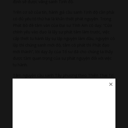
định sẽ được vãng sanh Tịnh độ.
Trên cơ sở của tín, hành giả cầu sanh Tịnh độ cần phải
có đủ yếu tố thứ hai là khẩn thiết phát nguyện. Trong
Phát Bồ đề tâm văn của Đại sư Tĩnh Am có dạy: “Cửa
chính yếu vào đạo là lấy sự phát tâm làm trước, việc
cấp thiết tu hành lấy sự lập nguyện làm đầu, nguyện có
lập thì chúng sanh mới độ, tâm có phát thì Phật đạo
mới thành”, lời dạy ấy của Tổ sư đã cho chúng ta thấy
được tầm quan trọng của sự phát nguyện đối với việc
tu hành.
Tâm nguyện cầu sanh Tây phương theo Thiên Thai Trí
Giả đại sư gồm hai điều là yểm ly và hân nguyện. Tâm
yểm ly là tâm chán lìa. Hành giả phải luôn quán niệm
sắc thân này vốn là hư vọng, chỉ là tổ hợp của năm uẩn
chứa đựng khổ đau và bất tịnh. Phiền não cuộc đời
luôn cấu xé tâm can, như những mũi tên độc đâm vào
da thịt. Nhờ thường xuyên quán sát như thế, hành giả
sẽ sanh tâm nhàm chán, đối với thân xác và mọi thú
vui dục lạc ở đời sẽ không sanh tâm đắm nhiễm. Tâm