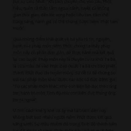
Đại sư Liễu Nhất: “Khi tâm chuyên chú vào câu Phật
hiệu, quên cả thân tâm ngoại cảnh, tuyệt cả không
gian thời gian, đến lúc vọng hoặc tiêu tan, tâm thể
bừng sáng, hành giả có thể chứng được niệm Phật tam
muội”.
Qua những điểm khái quát về ba yếu tố tín, nguyện,
hạnh của pháp môn niệm Phật, chúng ta thấy pháp
môn này có phần đơn giản, dễ thực hành mà kết quả
lại cao tuyệt. Pháp môn này là thuyền từ ra khỏi Ta bà,
là cửa mầu để vào Phật đạo (Xuất Ta bà chi bảo phiệt,
thành Phật đạo chi huyền môn). Sự dễ tu dễ chứng so
với các pháp môn khác được các bậc cổ đức đánh giá:
“Tu các pháp môn khác, như con kiến bò dọc theo ống
tre, hành trì môn Tịnh độ như con kiến đục thủng ống
tre ra ngoài”.
Vì tính cách khế lý khế cơ ấy mà từ trước đến nay
không biết bao nhiêu người niệm Phật được kết quả
vãng sanh. Sự mầu nhiệm đó trong Tịnh độ thánh hiền
lục đã ghi lại rõ ràng. Pháp môn này lại bao quát trên