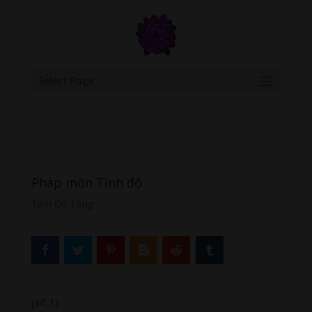
google.com, pub-6277401358830299, DIRECT, f08c47fec0942fa0
Select Page
Pháp môn Tịnh độ
Tịnh Độ Tông
[ad_1]