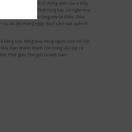
ng từ bi, đức hy sinh vì chúng sinh của vị thầy
 người hỷ hả, có cờ Phật tung bay, có ngàn hoa
Phật đường An Lạc ấm cúng nay lại thêm chùa
 cỏ, lát đá những ngày đầu? Làm sao quên tri
 tiếng cưa, tiếng búa, tiếng người cười nói rộn
 Giác Đạo khánh thành còn trùng vào dịp cả
nh Phật giáo Thế giới tại Việt Nam.