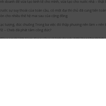
nh doanh để vừa tạo kinh tế cho mình, vừa tạo cho nước nhà – thật 
trước sự suy thoái của toàn cầu, có một đại thí chủ đã cung tiến to
còn cho nhiều thế hệ mai sau của cộng đồng.
, tạc tượng, đúc chuông Trong ba việc đó thập phương nên làm » nên
íž – Cheb đã phát tâm công đức?
 đông người Việt Nam đang sống và kinh doanh. Một lòng tâm thành 
 các con thơ ở lại để cùng bay về TP.Hồ Chí Minh nhờ quý thầy tư v
t và xây dựng chùa cho cộng đồng, thì như truyền thống ở quê hương
iều bà con cô bác, anh chị cùng các tổ chức Hội Phật tử, Hội Người 
ừ Cheb, Praha tới Plzen và nhiều thành phố khác trên toàn CH Czech
thư thỉnh nguyện Đại đức Thích Trí Chơn làm trụ trì chùa Giác Đạo. 
i có bóng dáng người thầy thân kính.
ấn Hội Phật tử Việt Nam tại CH Czech đã đến với đất Cheb. Bằng đạo 
i TP.Cheb và các vùng lân cận. Thầy không nề hà đường sá đêm hôm, trờ
ơn sơ nơi biên giới xa xôi này. Những ngày đó đạo Phật còn khá xa l