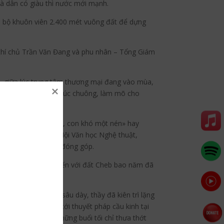
là dân có giàu thì nước mới mạnh.
àn bộ khuôn viên 2.400 mét vuông đất để dựng
 thí chủ Trần Văn Đang và phu nhân – Tổng Giám
– giữa lúc trung tâm thương mại đang vào mùa,
ấn, tạc tượng Phật, đúc chuông, làm mõ cho
 ta «Con giàu một bó, con khó một nén» hay
VN, Hội Phụ nữ VN, Hội Văn học Nghệ thuật,
 đều xin được cùng đóng góp.
Và ngưòi thầy luôn đến với đất Cheb bao năm đã
hạnh và tâm đức sâu dày, thầy đã kiên trì lặng
i tuyết lạnh lẽo, tới thuyết pháp cầu kinh tại
ạ với bà con. Có những buổi tối chỉ thưa thớt