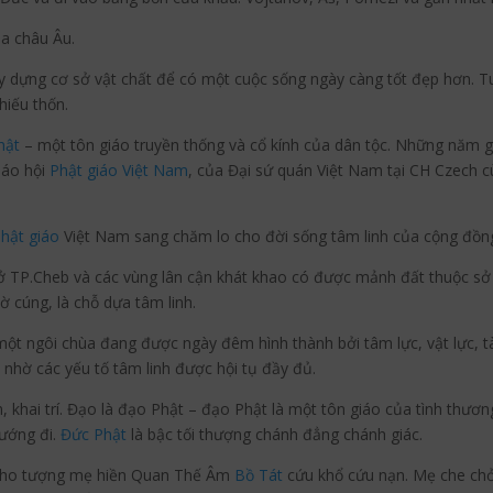
ủa châu Âu.
 dựng cơ sở vật chất để có một cuộc sống ngày càng tốt đẹp hơn. Tu
hiếu thốn.
hật
– một tôn giáo truyền thống và cổ kính của dân tộc. Những năm g
iáo hội
Phật giáo Việt Nam
, của Đại sứ quán Việt Nam tại CH Czech 
hật giáo
Việt Nam sang chăm lo cho đời sống tâm linh của cộng đồn
 ở TP.Cheb và các vùng lân cận khát khao có được mảnh đất thuộc s
 cúng, là chỗ dựa tâm linh.
ột ngôi chùa đang được ngày đêm hình thành bởi tâm lực, vật lực, tài 
nhờ các yếu tố tâm linh được hội tụ đầy đủ.
khai trí. Đạo là đạo Phật – đạo Phật là một tôn giáo của tình thương 
hướng đi.
Đức Phật
là bậc tối thượng chánh đẳng chánh giác.
 pho tượng mẹ hiền Quan Thế Âm
Bồ Tát
cứu khổ cứu nạn. Mẹ che chở