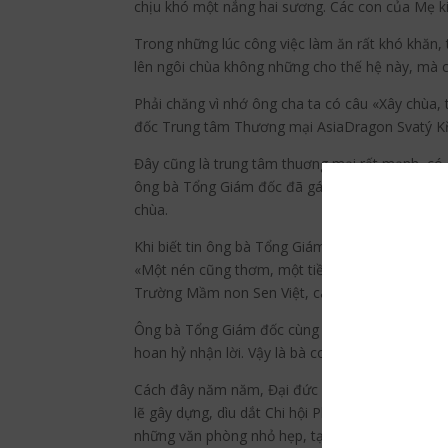
chịu khó một nắng hai sương. Các con của Mẹ ki
Trong những lúc công việc làm ăn rất khó khăn, 
lên ngôi chùa không những cho thế hệ này, mà 
Phải chăng vì nhớ ông cha ta có câu «Xây chùa
đốc Trung tâm Thương mại AsiaDragon Svatý Kř
Đây cũng là trung tâm thuơng mại rất mạnh, có
ông bà Tổng Giám đốc đã gác mọi công việc, gửi
chùa.
Khi biết tin ông bà Tổng Giám đốc cung tiến đấ
«Một nén cũng thơm, một tiền cũng quý», rất nh
Trường Mầm non Sen Việt, các công ty xa gần, t
Ông bà Tổng Giám đốc cùng các Phật tử đã viết 
hoan hỷ nhận lời. Vậy là bà con ta, chùa ta sẽ lạ
Cách đây năm năm, Đại đức Thích Trí Chơn, Cố v
lẽ gây dựng, dìu dắt Chi hội Phật tử Việt Nam tạ
những văn phòng nhỏ hẹp, tại cả những quán ăn đ