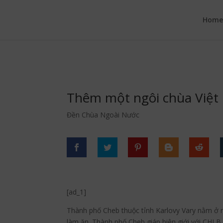
google.com, pub-6277401358830299, DIRECT, f08c47fec0942fa0
Hom
Thêm một ngôi chùa Việt 
Đền Chùa Ngoài Nước
[ad_1]
Thành phố Cheb thuộc tỉnh Karlovy Vary nằm ở 
làm ăn. Thành phố Cheb giáp biên giới với CHLB 