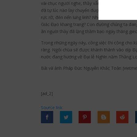
vài chục người nghe, thầy vẫn thản nhiên ân cần 
đã tự lúc nào lay chuyển được tâm đạo nơi bà c
rực rỡ, đèn nến lung linh? Nhờ đâu đạo Phật tớ
Giác Đạo khang trang? Con đường chúng ta đang
ân người thầy đã lặng thầm bao ngày tháng gi
Trong những ngày này, công việc thi công cho kị
ràng. Ngôi chùa sẽ được khánh thành vào dịp Đạ
nước đang hướng về Đại lễ Nghìn năm Thăng Long
Bài và ảnh Pháp Đức Nguyễn Khắc Toàn (vietme
[ad_2]
Source link