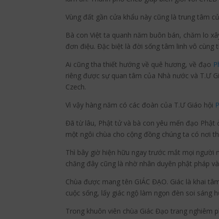
Vùng đất gần cửa khẩu này cũng là trung tâm c
Bà con Việt ta quanh năm buôn bán, chăm lo xây
đơn điệu. Đặc biệt là đời sống tâm linh vô cùng t
Ai cũng tha thiết hướng về quê hương, về đạo
P
riêng được sự quan tâm của Nhà nước và T.Ư G
Czech.
Vì vậy hàng năm có các đoàn của T.Ư Giáo hội
P
Đã từ lâu, Phật tử và bà con yêu mến đạo Phật
một ngôi chùa cho cộng đồng chúng ta có nơi thờ
Thì bây giờ hiện hữu ngay trước mắt mọi người m
chăng đây cũng là nhờ nhân duyên phật pháp và 
Chùa được mang tên GIÁC ĐẠO. Giác là khai tâm, 
cuộc sống, lấy giác ngộ làm ngọn đèn soi sáng 
Trong khuôn viên chùa Giác Đạo trang nghiêm