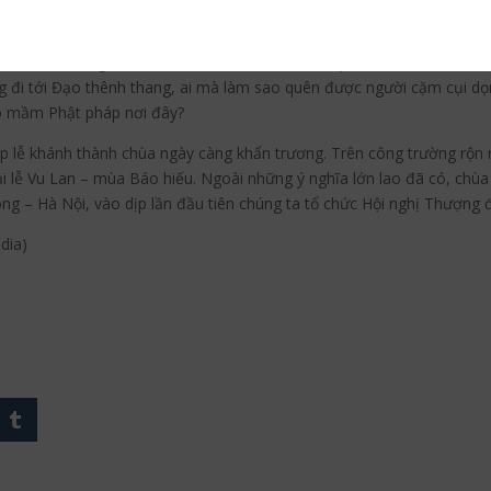
chia sẻ với bà con, vẫn ấm áp chuông mõ, vẫn ngân nga lời kinh. Và lò
on ta. Nhờ đâu mỗi cuộc lễ tại đất Cheb ngày nay có hàng nhiều trăm
i được với bao gia đình đất Cheb, nhờ đâu thành phố ta đã có niệm 
 đi tới Đạo thênh thang, ai mà làm sao quên được người cặm cụi dọn
eo mầm Phật pháp nơi đây?
p lễ khánh thành chùa ngày càng khẩn trương. Trên công trường rộn rã
i lễ Vu Lan – mùa Báo hiếu. Ngoài những ý nghĩa lớn lao đã có, chùa
 – Hà Nội, vào dịp lần đầu tiên chúng ta tổ chức Hội nghị Thượng đỉ
dia)