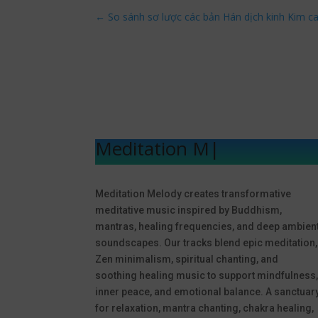
←
So sánh sơ lược các bản Hán dịch kinh Kim c
Meditation Melod
|
Meditation Melody creates transformative
meditative music inspired by Buddhism,
mantras, healing frequencies, and deep ambien
soundscapes. Our tracks blend epic meditation,
Zen minimalism, spiritual chanting, and
soothing healing music to support mindfulness
inner peace, and emotional balance. A sanctuar
for relaxation, mantra chanting, chakra healing,