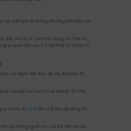
y vật chất tạm ổn nhưng đời sống tinh thần còn
ần đây, bà con ở Czech nói chung và Cheb nói
cùng sự quan tâm của T.Ư Hội Phật tử VN tại CH
g.
ở hữu của người Việt Nam để xây dựng lên đó
lực của biết bao con tim và khối óc. Ôi! Phải
và trí tuệ, lấy
từ bi
làm chất liệu xây dựng lên
 ôm ấp những ngưởi con của đất Việt tần tảo