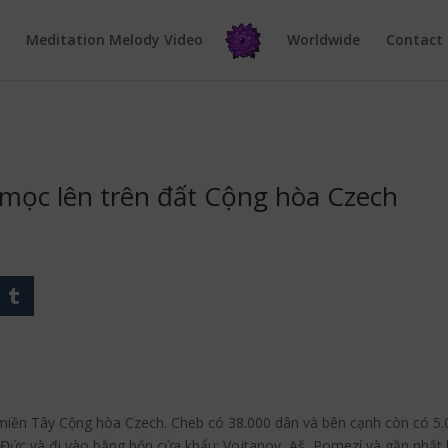
e
Meditation Melody Video
Worldwide
Contact
mọc lên trên đất Cộng hòa Czech
miền Tây Cộng hòa Czech. Cheb có 38.000 dân và bên cạnh còn có 5.0
Đức và đi vào bằng bốn cửa khẩu: Vojtanov, Aš, Pomezí và gần nhất l