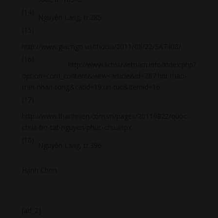
(14)
Nguyễn Lang, tr.285.
(15)
http://www.giacngo.vn/thoisu/2011/08/22/5A7408/.
(16)
http://www.lichsuvietnam.info/index.php?
option=com_content&view=article&id=267:hoi-thao-
tran-nhan-tong&catid=19:tin-tuc&Itemid=16.
(17)
http://www.thanhnien.com.vn/pages/20110822/quoc-
chua-bo-tat-nguyen-phuc-chu.aspx.
(18)
Nguyễn Lang, tr.396.
Hạnh Chơn
[ad_2]