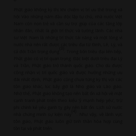
Phật giáo không kỳ thị khi chiếm vị trí ưu thế trong xã
hội: Vào những năm đầu độc lập tự chủ, nhà nước Việt
Nam còn non trẻ và cần sự trợ giúp của các tầng lớp
nhân dân, nhất là giới trí thức và tướng lãnh. Các nhà
sư Việt Nam là những trí thức tài năng và một lòng vì
nước nhà nên rất được các triều đại từ Đinh, Lê, Lý, và
(3)
cả đời Trần trọng dụng
. Trong bốn triều đại liên tiếp,
Phật giáo có vị trí quan trọng. Đặc biệt dưới triều đại Lý
và Trần, Phật giáo trở thành quốc giáo. Cho dù được
công nhận vị trí quốc giáo và được hưởng những ưu
đãi nhất định, Phật giáo cũng chưa từng kỳ thị với các
tôn giáo khác, lúc bấy giờ là Nho giáo và Lão giáo.
Nhờ thế, Phật giáo không tạo nên bất ổn xã hội về mặt
cạnh tranh phát triển theo kiểu ‘ỷ mạnh hiếp yếu’, trừ
phi chính kẻ yếu ganh tỵ gây nên bất ổn. Lịch sử nước
(4)
nhà chứng minh sự kiện này
. Như vậy, về lãnh vực
tôn giáo, Phật giáo luôn giữ tinh thần hòa hợp cùng
tồn tại và phát triển.