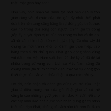
triết Phật giáo hay sao?
Như vậy, nhìn nhận và đánh giá một nền đạo lý tôn
giáo cùng với tổ chức của tôn giáo ấy nhất thiết phải
dựa trên nền tảng công bằng là sự đóng góp thiết thực
của nó trong đời sống con người. Chính giá trị đóng
góp ấy quyết định vị trí của nó trong xã hội và do đó,
xã hội cần nhìn nhận, tôn vinh giá trị ấy. Có như vậy thì
chúng ta mới tránh khỏi lối đánh giá thỏa hiệp, cào
bằng theo ý chí chủ quan. Phật giáo đồng hành cùng
với đất nước Việt Nam suốt hơn 20 thế kỷ và đã để lại
nhiều trang sử vàng son. Lịch sử Việt Nam cũng đã
chứng minh giá trị minh triết đạo Phật và sự đóng góp
thiết thực của các vua chúa Phật tử qua các thời kỳ.
Do đó, nhìn nhận và đánh giá đúng vai trò của Phật
giáo là điều mong mỏi của giới Phật giáo và có thể
cũng là của những người yêu mến đạo Phật(?). Để cho
các cấp lãnh đạo nhà nước nhìn nhận đúng giá trị minh
triết của đạo Phật, không có cách nào tốt hơn là tất cả