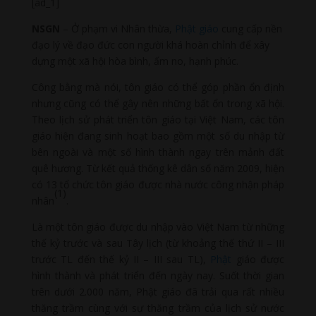
[ad_1]
NSGN
– Ở phạm vi Nhân thừa,
Phật giáo
cung cấp nền
đạo lý về đạo đức con người khá hoàn chỉnh để xây
dựng một xã hội hòa bình, ấm no, hạnh phúc.
Công bằng mà nói, tôn giáo có thể góp phần ổn định
nhưng cũng có thể gây nên những bất ổn trong xã hội.
Theo lịch sử phát triển tôn giáo tại Việt Nam, các tôn
giáo hiện đang sinh hoạt bao gồm một số du nhập từ
bên ngoài và một số hình thành ngay trên mảnh đất
quê hương. Từ kết quả thống kê dân số năm 2009, hiện
có 13 tổ chức tôn giáo được nhà nước công nhận pháp
(1)
nhân
.
Là một tôn giáo được du nhập vào Việt Nam từ những
thế kỷ trước và sau Tây lịch (từ khoảng thế thứ II – III
trước TL đến thế kỷ II – III sau TL),
Phật
giáo được
hình thành và phát triển đến ngày nay. Suốt thời gian
trên dưới 2.000 năm, Phật giáo đã trải qua rất nhiều
thăng trầm cùng với sự thăng trầm của lịch sử nước