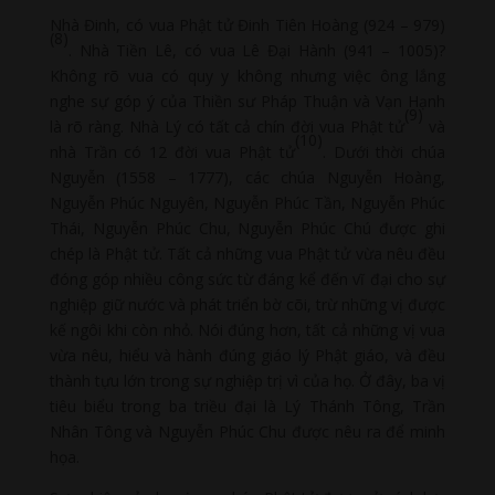
Nhà Đinh, có vua Phật tử Đinh Tiên Hoàng (924 – 979)
(8)
. Nhà Tiền Lê, có vua Lê Đại Hành (941 – 1005)?
Không rõ vua có quy y không nhưng việc ông lắng
nghe sự góp ý của Thiền sư Pháp Thuận và Vạn Hạnh
(9)
là rõ ràng. Nhà Lý có tất cả chín đời vua Phật tử
và
(10)
nhà Trần có 12 đời vua Phật tử
. Dưới thời chúa
Nguyễn (1558 – 1777), các chúa Nguyễn Hoàng,
Nguyễn Phúc Nguyên, Nguyễn Phúc Tần, Nguyễn Phúc
Thái, Nguyễn Phúc Chu, Nguyễn Phúc Chú được ghi
chép là Phật tử. Tất cả những vua Phật tử vừa nêu đều
đóng góp nhiều công sức từ đáng kể đến vĩ đại cho sự
nghiệp giữ nước và phát triển bờ cõi, trừ những vị được
kế ngôi khi còn nhỏ. Nói đúng hơn, tất cả những vị vua
vừa nêu, hiểu và hành đúng giáo lý Phật giáo, và đều
thành tựu lớn trong sự nghiệp trị vì của họ. Ở đây, ba vị
tiêu biểu trong ba triều đại là Lý Thánh Tông, Trần
Nhân Tông và Nguyễn Phúc Chu được nêu ra để minh
họa.