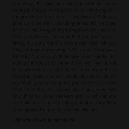
nhà nhưng Phật giáo luôn khẳng định tôn chỉ và lập
trường là đồng hành cùng dân tộc. Là một trong số ít
tôn giáo chủ trương không sát hại (ahimsa), Phật giáo
phản đối chiến tranh, bạo động và các hình thức gây
bất ổn xã hội. Trong những trường hợp buộc phải tự vệ
để bảo vệ đất nước và bảo vệ Phật giáo, thì Phật giáo
không thụ động mà chủ trương đấu tranh bất bạo
động, và bước đường cùng là đấu tranh vũ trang qua
hình thức “cởi áo cà sa khoác chiến bào”. Sau khi đất
nước giành độc lập từ thế kỷ thứ X, Việt Nam đã trải
qua nhiều triều đại và chế độ khác nhau, trong đó có
nhiều thời kỳ lãnh đạo đất nước là các Phật tử. Bài viết
này sẽ chỉ giới hạn trong thời gian nói trên và ba vấn
đề chính sẽ được đề cập bao gồm: Phật giáo với việc
ổn định xã hội; xã hội Việt Nam dưới sự lãnh đạo của
các Phật tử; và nhu cầu khẳng định vị trí xứng đáng
của Phật giáo trong xã hội Việt Nam hiện nay.
Phật giáo với việc ổn định xã hội