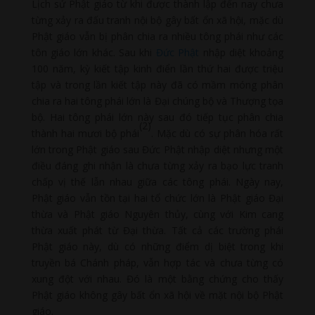
Lịch sử Phật giáo từ khi được thành lập đến nay chưa
từng xảy ra đấu tranh nội bộ gây bất ổn xã hội, mặc dù
Phật giáo vẫn bị phân chia ra nhiều tông phái như các
tôn giáo lớn khác. Sau khi
Đức Phật
nhập diệt khoảng
100 năm, kỳ kiết tập kinh điển lần thứ hai được triệu
tập và trong lần kiết tập này đã có mầm móng phân
chia ra hai tông phái lớn là Đại chúng bộ và Thượng tọa
bộ. Hai tông phái lớn này sau đó tiếp tục phân chia
(2)
thành hai mươi bộ phái
. Mặc dù có sự phân hóa rất
lớn trong Phật giáo sau Đức Phật nhập diệt nhưng một
điều đáng ghi nhận là chưa từng xảy ra bạo lực tranh
chấp vị thế lẫn nhau giữa các tông phái. Ngày nay,
Phật giáo vẫn tồn tại hai tổ chức lớn là Phật giáo Đại
thừa và Phật giáo Nguyên thủy, cùng với Kim cang
thừa xuất phát từ Đại thừa. Tất cả các trường phái
Phật giáo này, dù có những điểm dị biệt trong khi
truyền bá Chánh pháp, vẫn hợp tác và chưa từng có
xung đột với nhau. Đó là một bằng chứng cho thấy
Phật giáo không gây bất ổn xã hội về mặt nội bộ Phật
giáo.