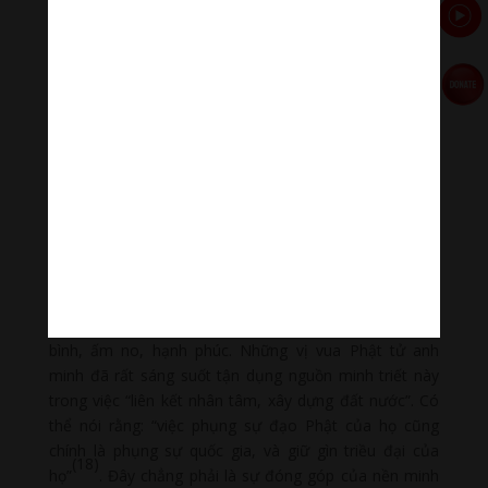
thanh bình phát triển thịnh đạt!
Khẳng định vị trí Phật giáo từ giá trị đóng góp
Từ kết quả trên, công bằng mà nhận xét và đánh giá
thì Phật giáo không những không làm xã hội bất ổn,
đất nước yếu hèn mà ngược lại còn là yếu tố để gắn
kết nhân tâm, xây dựng xã hội ổn định, phát triển đất
nước phồn vinh yên bình. Phật giáo không phải là hệ
thống triết lý về đường lối cai trị mà là hệ thống minh
triết về các vấn đề đạo đức và đặc biệt tâm linh hướng
đến giác ngộ, giải thoát Niết-bàn. Ở phạm vi Nhân
thừa, Phật giáo cung cấp nền đạo lý về đạo đức con
người khá hoàn chỉnh để xây dựng một xã hội hòa
bình, ấm no, hạnh phúc. Những vị vua Phật tử anh
minh đã rất sáng suốt tận dụng nguồn minh triết này
trong việc “liên kết nhân tâm, xây dựng đất nước”. Có
thể nói rằng: “việc phụng sự đạo Phật của họ cũng
chính là phụng sự quốc gia, và giữ gìn triều đại của
(18)
họ”
. Đây chẳng phải là sự đóng góp của nền minh