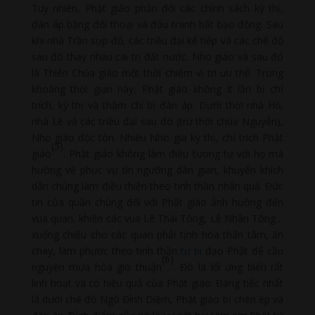
Tuy nhiên, Phật giáo phản đối các chính sách kỳ thị,
đàn áp bằng đối thoại và đấu tranh bất bạo động. Sau
khi nhà Trần sụp đổ, các triều đại kế tiếp và các chế độ
sau đó thay nhau cai trị đất nước. Nho giáo và sau đó
là Thiên Chúa giáo một thời chiếm vị trí ưu thế. Trong
khoảng thời gian này, Phật giáo không ít lần bị chỉ
trích, kỳ thị và thậm chí bị đàn áp. Dưới thời nhà Hồ,
nhà Lê và các triều đại sau đó (trừ thời chúa Nguyễn),
Nho giáo độc tôn. Nhiều Nho gia kỳ thị, chỉ trích Phật
(5)
giáo
. Phật giáo không làm điều tương tự với họ mà
hướng về phục vụ tín ngưỡng dân gian, khuyến khích
dân chúng làm điều thiện theo tinh thần nhân quả. Đức
tin của quần chúng đối với Phật giáo ảnh hưởng đến
vua quan, khiến các vua Lê Thái Tông, Lê Nhân Tông…
xuống chiếu cho các quan phải tịnh hóa thân tâm, ăn
chay, làm phước theo tinh thần
từ bi
đạo Phật để cầu
(6)
nguyện mưa hòa gió thuận
. Đó là lối ứng biến rất
linh hoạt và có hiệu quả của Phật giáo. Đáng tiếc nhất
là dưới chế độ Ngô Đình Diệm, Phật giáo bị chèn ép và