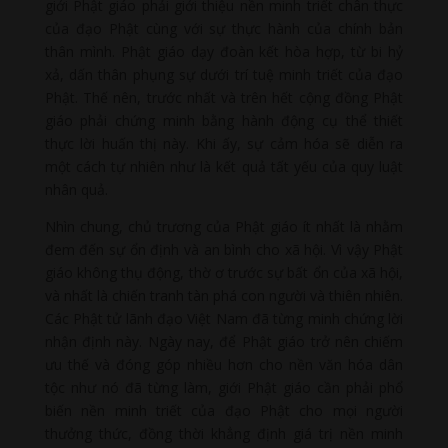
giới Phật giáo phải giới thiệu nền minh triết chân thực
của đạo Phật cùng với sự thực hành của chính bản
thân mình. Phật giáo dạy đoàn kết hòa hợp, từ bi hỷ
xả, dấn thân phụng sự dưới trí tuệ minh triết của đạo
Phật. Thế nên, trước nhất và trên hết cộng đồng Phật
giáo phải chứng minh bằng hành động cụ thể thiết
thực lời huấn thị này. Khi ấy, sự cảm hóa sẽ diễn ra
một cách tự nhiên như là kết quả tất yếu của quy luật
nhân quả.
Nhìn chung, chủ trương của Phật giáo ít nhất là nhằm
đem đến sự ổn định và an bình cho xã hội. Vì vậy Phật
giáo không thụ động, thờ ơ trước sự bất ổn của xã hội,
và nhất là chiến tranh tàn phá con người và thiên nhiên.
Các Phật tử lãnh đạo Việt Nam đã từng minh chứng lời
nhận định này. Ngày nay, để Phật giáo trở nên chiếm
ưu thế và đóng góp nhiều hơn cho nền văn hóa dân
tộc như nó đã từng làm, giới Phật giáo cần phải phổ
biến nền minh triết của đạo Phật cho mọi người
thưởng thức, đồng thời khẳng định giá trị nền minh