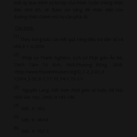
triết ấy qua chính sự tu tập của mình. Quần chúng nhân
dân, nhờ đó, sẽ được soi sáng để nhận diện con
đường chân chánh mà họ cần phải đi.
Chú thích
(1)
Theo bảng báo cáo kết quả tổng điều tra dân số và
nhà ở 1-4-2009.
(2)
Pháp sư Thánh Nghiêm, Lịch sử Phật giáo Ấn Độ,
Thích Tâm Trí dịch, NXB.Phương Đông, 2008.
<http://www.thuvienhoasen.org/D_1-2_2-83_4-
12004_5-50_6-1_17-70_14-1_15-1/>.
(3)
Nguyễn Lang,
Việt Nam Phật giáo sử luận,
Hà Nội:
NXB.Văn Học, 2000, tr.185-186.
(4)
Sđd.
, tr. 392.
(5)
Sđd
., tr. 484-6.
(6)
Sđd.
, tr. 502-3.