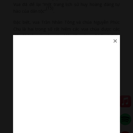
Vua đã để lại “một trang lịch sử huy hoàng đáng tự
(15)
hào của dân tộc”
.
Đặc biệt, vua Trần Nhân Tông và chúa Nguyễn Phúc
Chu là hai trong số rất hiếm các vua chúa được các
Viện Nghiên cứu tôn giáo, Viện Khoa học xã hội và Giáo
hội
Phật giáo Việt Nam
tổ chức hội thảo khoa học vào
các năm 2008, và 2011 theo thứ tự. Chủ đề hội thảo
khoa học của hai vị vua chúa là: “Đức vua – Phật hoàng
Trần Nhân Tông, cuộc đời và sự nghiệp” được tổ chức
tại Quảng Ninh với 90 tham luận của các học giả từ
(16)
nhiều nước,
và “Quốc chúa – Bồ-tát Nguyễn Phúc
Chu và sự nghiệp mở mang bờ cõi, phát triển đất
nước” được tổ chức tại thành phố Hồ Chí Minh với gần
(17)
100 tham luận
. Rõ ràng, để được chọn làm chủ đề
hội thảo khoa học, sự đóng góp của hai vị vua chúa
này cho nước nhà phải là vĩ đại hay chí ít cũng xứng
đáng được tôn vinh. Thế thì, Phật giáo không những
không như nhận định sai lầm đã nêu ở trên mà trái lại
còn góp phần làm cho nhân dân đoàn kết, đất nước