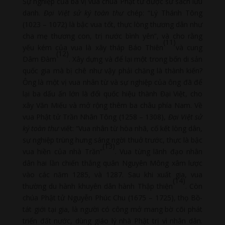
Sự nghiệp của ba vị vua chúa Phật tử được sử sách lưu
danh.
Đại Việt sử ký toàn thư
chép: “Lý Thánh Tông
(1023 – 1072) là bậc vua tốt, thực lòng thương dân như
cha mẹ thương con, trị nước bình yên”, và cho rằng
(11)
yếu kém của vua là xây tháp Báo Thiên
và cung
(12)
Dâm Đàm
. Xây dựng và để lại một trong bốn di sản
quốc gia mà bị chê như vậy phải chăng là thành kiến?
Ông là một vị vua nhân từ và sự nghiệp của ông đã để
lại ba dấu ấn lớn là đổi quốc hiệu thành Đại Việt, cho
xây Văn Miếu và mở rộng thêm ba châu phía Nam. Về
vua Phật tử Trần Nhân Tông (1258 – 1308),
Đại Việt sử
ký toàn thư
viết: “Vua nhân từ hòa nhã, cố kết lòng dân,
sự nghiệp trùng hưng sáng ngời thuở trước, thực là bậc
(13)
vua hiền của nhà Trần”
. Vua từng lãnh đạo nhân
dân hai lần chiến thắng quân Nguyên Mông xâm lược
vào các năm 1285, và 1287. Sau khi xuất gia, vua
(14)
thường du hành khuyên dân hành Thập thiện
. Còn
chúa Phật tử Nguyễn Phúc Chu (1675 – 1725), thọ Bồ-
tát giới tại gia, là người có công mở mang bờ cõi phát
triển đất nước, dùng giáo lý nhà Phật trị vì nhân dân.