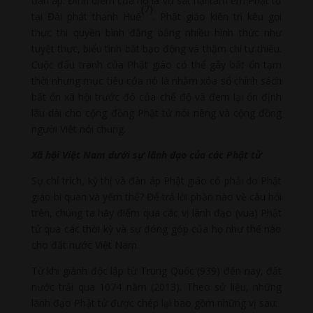
đàn áp. Đỉnh điểm của nó là vụ sát hại tám em Phật tử
(7)
tại Đài phát thanh Huế
. Phật giáo kiên trì kêu gọi
thực thi quyền bình đẳng bằng nhiều hình thức như
tuyệt thực, biểu tình bất bạo động và thậm chí tự thiêu.
Cuộc đấu tranh của Phật giáo có thể gây bất ổn tạm
thời nhưng mục tiêu của nó là nhằm xóa sổ chính sách
bất ổn xã hội trước đó của chế độ và đem lại ổn định
lâu dài cho cộng đồng Phật tử nói riêng và cộng đồng
người Việt nói chung.
Xã hội Việt Nam dưới sự lãnh đạo của các Phật tử
Sự chỉ trích, kỳ thị và đàn áp Phật giáo có phải do Phật
giáo bi quan và yếm thế? Để trả lời phần nào về câu hỏi
trên, chúng ta hãy điểm qua các vị lãnh đạo (vua) Phật
tử qua các thời kỳ và sự đóng góp của họ như thế nào
cho đất nước Việt Nam.
Từ khi giành độc lập từ Trung Quốc (939) đến nay, đất
nước trải qua 1074 năm (2013). Theo sử liệu, những
lãnh đạo Phật tử được chép lại bao gồm những vị sau: