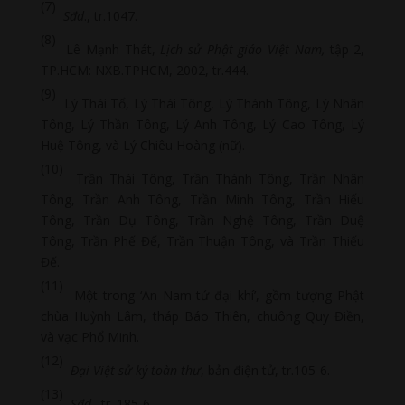
(7)
Sđd
., tr.1047.
(8)
Lê Mạnh Thát,
Lịch sử Phật giáo Việt Nam,
tập 2,
TP.HCM: NXB.TPHCM, 2002, tr.444.
(9)
Lý Thái Tổ, Lý Thái Tông, Lý Thánh Tông, Lý Nhân
Tông, Lý Thần Tông, Lý Anh Tông, Lý Cao Tông, Lý
Huệ Tông, và Lý Chiêu Hoàng (nữ).
(10)
Trần Thái Tông, Trần Thánh Tông, Trần Nhân
Tông, Trần Anh Tông, Trần Minh Tông, Trần Hiếu
Tông, Trần Dụ Tông, Trần Nghệ Tông, Trần Duệ
Tông, Trần Phế Đế, Trần Thuận Tông, và Trần Thiếu
Đế.
(11)
Một trong ‘An Nam tứ đại khí’, gồm tượng Phật
chùa Huỳnh Lâm, tháp Báo Thiên, chuông Quy Điền,
và vạc Phổ Minh.
(12)
Đại Việt sử ký toàn thư
, bản điện tử, tr.105-6.
(13)
Sđd.,
tr. 185-6.