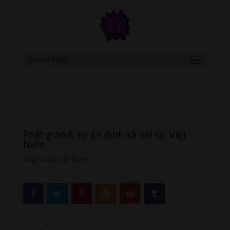
google.com, pub-6277401358830299, DIRECT, f08c47fec0942fa0
Select Page
Phật giáo & sự ổn định xã hội tại Việt
Nam
Phật Giáo Việt Nam