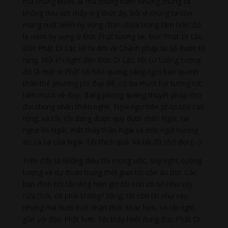
mà chẳng buồn, ai mà chẳng nản? Nhưng chúng ta
không đau xót mấy vì ý thức ấy, bởi vì chúng ta còn
mang một niềm hy vọng chan chứa trong tâm hồn: đó
là niềm hy vọng ở Đức Phật tương lai, Đức Phật Di Lặc.
Đức Phật Di Lặc sẽ ra đời và Chánh pháp lại sẽ được tỏ
rạng. Mỗi khi nghĩ đến Đức Di Lặc, tôi cứ tưởng tượng
đó là một vị Phật có hào quang sáng ngời bao quanh
thân thể phương phi đẹp đẽ, có ba mươi hai tướng tốt,
tám mươi vẻ đẹp, đang phóng quang thuyết pháp cho
đại chúng nhân thiên nghe. Ngài ngự trên pháp tòa cao
rộng, và tôi, tôi đang được quỳ dưới chân Ngài, tai
nghe lời Ngài, mắt thấy thân Ngài và mũi ngửi hương
áo cà sa của Ngài. Tôi thích quá. Và tôi đã chờ đợi (…).
Trên đây là những điều tôi mong ước, suy nghĩ, tưởng
tượng và dự đoán trong thời gian tôi còn ấu thơ. Các
bạn định hỏi tôi rằng hiện giờ tôi còn có tin như vậy
nữa thôi, có phải không? Vâng, tôi còn tin như vậy,
nhưng mà dưới một nhận thức khác hơn, và tôi nghĩ,
gần với đạo Phật hơn. Tôi thấy hình dung đức Phật Di