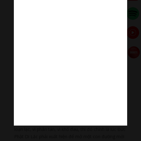
thức được nội dung của tiếng nói Ngài một cách chân
xác. Khi Ngài nêu lên một khoảng thời gian phỏng định
cho sự lưu hành của chính pháp Ngài, Ngài đã căn cứ
trên những nhận định lúc bấy giờ của Ngài về xã hội,
về thời gian. Quan niệm về năm tháng của Ngài, cũng
như của bất cứ một người nào đã sống cách đây hơn
hai ngàn năm trăm năm, không thể giống như quan
niệm về năm tháng của chúng ta, những con người
sống trong thời đại mới. Nhân loại xã hội trong thời đại
chúng ta đã và đang đi những bước khổng lồ về tương
lai chứ không phải đã và đang trôi một cách chậm
chạp lững lờ như vào khoảng sáu trăm năm trước Tây
lịch. Như vậy, ta không nên lấy 5.000 năm ước định để
làm khoảng thời gian chia cách hai Đức Phật, Đức Phật
Thích Ca và Đức Phật Di Lặc. Chỉ nên nhớ rằng: Khi
Phật pháp đã tới thời cùng mạt, nói một cách khác
hơn, khi nhân loại đã đi đến giai đoạn cùng cực nhất vì
loạn lạc, vì phân tán, vì khổ đau, thì đó chính là lúc Đức
Phật Di Lặc phải xuất hiện để mở một con đường mới