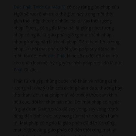
Đức Phật Thích Ca Mâu Ni
có dạy rằng giáo pháp của
Ngài sẽ rực rỡ an trú ở thế gian này trong một thời
gian thôi, tiếp theo đó nhân loại đi vào thời tượng
pháp. Tượng có nghĩa là na ná, là giống như; tượng
pháp có nghĩa là giáo pháp giống như chánh pháp,
nhưng không hẳn là chánh pháp. Tiếp theo thời tượng
pháp, là thời mạt pháp, thời giáo pháp suy đồi và ẩn
một. Khi đó, một
đức Phật
khác sẽ ra đời để khai mở
cho nhân loại một kỷ nguyên chính pháp mới: đó là đức
Phật
Di Lặc…
Phật tử khi gặp những bước khó khăn và những cảnh
tượng bất như ý trên con đường hành đạo, thường hay
thở than “đời mạt pháp mà” với một ý thức cam chịu
tiêu cực, đôi khi chán nản nữa. Đời mạt pháp có nghĩa
là giai đoạn Chánh pháp đã suy vong, suy vong từ nội
dung đến hình thức, suy vong từ nhận thức đến hành
trì. Mạt pháp có nghĩa là giáo pháp đã đến lúc cùng
mạt. Ý thức rằng giáo pháp đã đến thời cùng mạt, ai