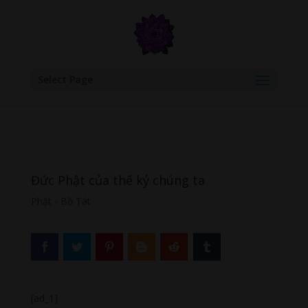
google.com, pub-6277401358830299, DIRECT, f08c47fec0942fa0
Select Page
Đức Phật của thế kỷ chúng ta
Phật - Bồ Tát
[ad_1]