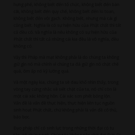
hưng phế, không biết đến tổ chức, không biết đến bàn
cãi, không biết đến quy chế, không biết đến lo toan,
không biết đến vôi gạch. Không biết, nhưng mà cái gì
cũng biết. Nghĩa là có sự hiện hữu của Phật chất thì tất
cả đều có. Và nghĩa là nếu không có sự hiện hữu của
Phật chất thì tất cả những cái kia đều là vô nghĩa, đều
không có.
Vậy thì Pháp mà mạt không phải là do chúng ta không
giữ gìn nó mà chính vì chúng ta đã giữ gìn nó chặt chẽ
quá, ôm ấp nó kỹ lưỡng quá.
Và một ngày kia, chúng ta sẽ đau khổ nhìn thấy, trong
vòng tay cứng nhắc và siết chặt của ta, nó chỉ còn là
một cái xác không hồn. Cái xác sơn phết bóng lộn.
Vấn đề là vấn đề thực hiện, thực hiện liên tục nguồn
sinh hoạt Phật chất, chứ không phải là vấn đề cố thủ,
bảo bọc.
Đạo pháp chỉ có sinh lực trong những thời đại có tu
tập, có chứng ngộ. Chúng ta không nên chờ đợi Đức Di