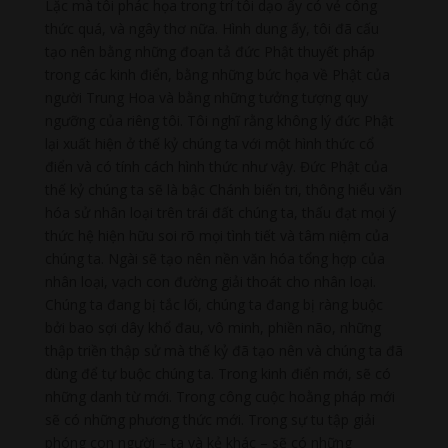
Lặc mà tôi phác họa trong trí tôi dạo ấy có vẻ công
thức quá, và ngây thơ nữa. Hình dung ấy, tôi đã cấu
tạo nên bằng những đoạn tả đức Phật thuyết pháp
trong các kinh điển, bằng những bức họa về Phật của
người Trung Hoa và bằng những tưởng tượng quy
ngưỡng của riêng tôi. Tôi nghĩ rằng không lý đức Phật
lại xuất hiện ở thế kỷ chúng ta với một hình thức cổ
điển và có tính cách hình thức như vậy. Đức Phật của
thế kỷ chúng ta sẽ là bậc Chánh biến tri, thông hiểu văn
hóa sử nhân loại trên trái đất chúng ta, thấu đạt mọi ý
thức hệ hiện hữu soi rõ mọi tình tiết và tâm niệm của
chúng ta. Ngài sẽ tạo nên nền văn hóa tổng hợp của
nhân loại, vạch con đường giải thoát cho nhân loại.
Chúng ta đang bị tắc lối, chúng ta đang bị ràng buộc
bởi bao sợi dây khổ đau, vô minh, phiền não, những
thập triền thập sử mà thế kỷ đã tạo nên và chúng ta đã
dùng để tự buộc chúng ta. Trong kinh điển mới, sẽ có
những danh từ mới. Trong công cuộc hoằng pháp mới
sẽ có những phương thức mới. Trong sự tu tập giải
phóng con người – ta và kẻ khác – sẽ có những