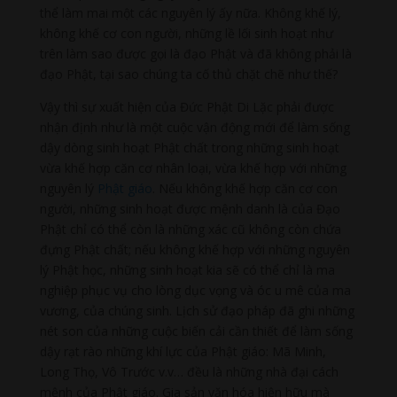
thể làm mai một các nguyên lý ấy nữa. Không khế lý,
không khế cơ con người, những lề lối sinh hoạt như
trên làm sao được gọi là đạo Phật và đã không phải là
đạo Phật, tại sao chúng ta cố thủ chặt chẽ như thế?
Vậy thì sự xuất hiện của Đức Phật Di Lặc phải được
nhận định như là một cuộc vận động mới để làm sống
dậy dòng sinh hoạt Phật chất trong những sinh hoạt
vừa khế hợp căn cơ nhân loại, vừa khế hợp với những
nguyên lý
Phật giáo
. Nếu không khế hợp căn cơ con
người, những sinh hoạt được mệnh danh là của Đạo
Phật chỉ có thể còn là những xác cũ không còn chứa
đựng Phật chất; nếu không khế hợp với những nguyên
lý Phật học, những sinh hoạt kia sẽ có thể chỉ là ma
nghiệp phục vụ cho lòng dục vọng và óc u mê của ma
vương, của chúng sinh. Lịch sử đạo pháp đã ghi những
nét son của những cuộc biến cải cần thiết để làm sống
dậy rạt rào những khí lực của Phật giáo: Mã Minh,
Long Thọ, Vô Trước v.v… đều là những nhà đại cách
mệnh của Phật giáo. Gia sản văn hóa hiện hữu mà