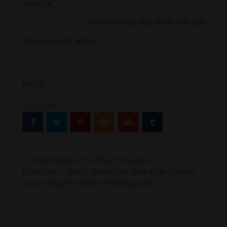
chúng ta.
(Trích theo Đạo Phật đi vào cuộc đời)
Thiền sư NHẤT HẠNH
[ad_2]
Source link
←
Offer Kindness to Difficult Thoughts
[Trực tuyến - Video] Thượng tọa Thích Chân Tính nói
về vận dụng thời duyên để hoằng pháp
→