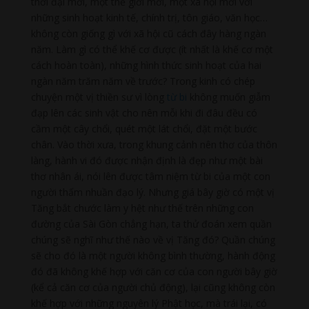
thời đại mới, một thế giới mới, một xã hội mới với
những sinh hoạt kinh tế, chính trị, tôn giáo, văn học…
không còn giống gì với xã hội cũ cách đây hàng ngàn
năm. Làm gì có thể khế cơ được (ít nhất là khế cơ một
cách hoàn toàn), những hình thức sinh hoạt của hai
ngàn năm trăm năm về trước? Trong kinh có chép
chuyện một vị thiền sư vì lòng
từ bi
không muốn giẫm
đạp lên các sinh vật cho nên mỗi khi đi đâu đều có
cầm một cây chổi, quét một lát chổi, đặt một bước
chân. Vào thời xưa, trong khung cảnh nên thơ của thôn
làng, hành vi đó được nhận định là đẹp như một bài
thơ nhân ái, nói lên được tâm niệm từ bi của một con
người thấm nhuần đạo lý. Nhưng giá bây giờ có một vị
Tăng bắt chước làm y hệt như thế trên những con
đường của Sài Gòn chẳng hạn, ta thử đoán xem quần
chúng sẽ nghĩ như thế nào về vị Tăng đó? Quần chúng
sẽ cho đó là một người không bình thường, hành động
đó đã không khế hợp với căn cơ của con người bây giờ
(kể cả căn cơ của người chủ động), lại cũng không còn
khế hợp với những nguyên lý Phật học, mà trái lại, có