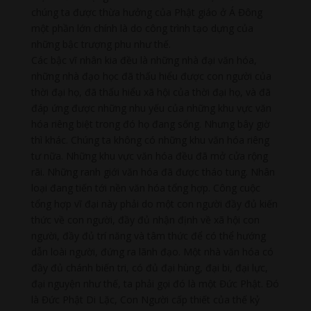
chúng ta được thừa hưởng của Phật giáo ở Á Đông
một phần lớn chính là do công trình tạo dựng của
những bậc trượng phu như thế.
Các bậc vĩ nhân kia đều là những nhà đại văn hóa,
những nhà đạo học đã thấu hiểu được con người của
thời đại họ, đã thấu hiểu xã hội của thời đại họ, và đã
đáp ứng được những nhu yếu của những khu vực văn
hóa riêng biệt trong đó họ đang sống. Nhưng bây giờ
thì khác. Chúng ta không có những khu văn hóa riêng
tư nữa. Những khu vực văn hóa đều đã mở cửa rộng
rãi. Những ranh giới văn hóa đã được tháo tung. Nhân
loại đang tiến tới nền văn hóa tổng hợp. Công cuộc
tổng hợp vĩ đại này phải do một con người đầy đủ kiến
thức về con người, đầy đủ nhận định về xã hội con
người, đầy đủ trí năng và tâm thức để có thể hướng
dẫn loài người, đứng ra lãnh đạo. Một nhà văn hóa có
đầy đủ chánh biến tri, có đủ đại hùng, đại bi, đại lực,
đại nguyện như thế, ta phải gọi đó là một Đức Phật. Đó
là Đức Phật Di Lặc, Con Người cấp thiết của thế kỷ