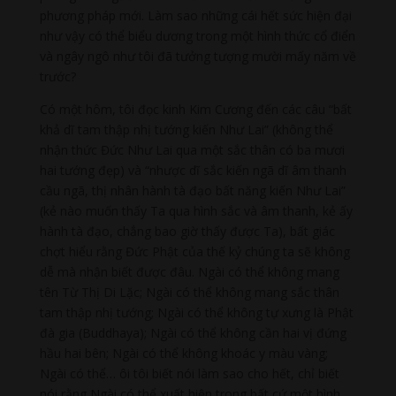
phương pháp mới. Làm sao những cái hết sức hiện đại
như vậy có thể biểu dương trong một hình thức cổ điển
và ngây ngô như tôi đã tưởng tượng mười mấy năm về
trước?
Có một hôm, tôi đọc kinh Kim Cương đến các câu “bất
khả dĩ tam thập nhị tướng kiến Như Lai” (không thể
nhận thức Đức Như Lai qua một sắc thân có ba mươi
hai tướng đẹp) và “nhược dĩ sắc kiến ngã dĩ âm thanh
cầu ngã, thị nhân hành tà đạo bất năng kiến Như Lai”
(kẻ nào muốn thấy Ta qua hình sắc và âm thanh, kẻ ấy
hành tà đạo, chẳng bao giờ thấy được Ta), bất giác
chợt hiểu rằng Đức Phật của thế kỷ chúng ta sẽ không
dễ mà nhận biết được đâu. Ngài có thể không mang
tên Từ Thị Di Lặc; Ngài có thể không mang sắc thân
tam thập nhị tướng; Ngài có thể không tự xưng là Phật
đà gia (Buddhaya); Ngài có thể không cần hai vị đứng
hầu hai bên; Ngài có thể không khoác y màu vàng;
Ngài có thể… ôi tôi biết nói làm sao cho hết, chỉ biết
nói rằng Ngài có thể xuất hiện trong bất cứ một hình