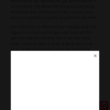
phủi sạch hai tay. Hãy đứng lên, gạt qua những mối tơ
vò của thế kỷ. Hãy để tâm hồn trong sạch lắng đọng.
Và hãy tiếp nhận hình bóng tròn đầy của mặt trăng
đêm rằm xuất hiện trong biển lặng tâm linh của mình.
Đức Phật Thích Ca Mâu Ni có dạy rằng giáo pháp của
Ngài sẽ rực rỡ an trú ở thế gian này trong một thời
gian thôi, tiếp theo đó nhân loại đi vào thời tượng
pháp. Tượng có nghĩa là na ná, là giống như; tượng
pháp có nghĩa là giáo pháp giống như Chánh pháp,
nhưng không hẳn là Chánh pháp. Tiếp theo thời tượng
pháp, là thời mạt pháp, thời giáo pháp suy đồi và ẩn
mật. Khi đó, một Đức Phật khác sẽ ra đời để khai mở
cho nhân loại một kỷ nguyên chính pháp mới: đó là
Đức Phật Di Lặc.
Đức Phật Thích Ca là một Bậc Giác ngộ, một Đấng
Pháp vương. Nhưng Ngài đã nói tiếng nói của con
người. Vì Ngài đã là một con người đã sống trong xã
hội loài người, đã khai thị chân lý vì con người, cho nên
ta có thể, trên bình diện con người của chúng ta, nhận