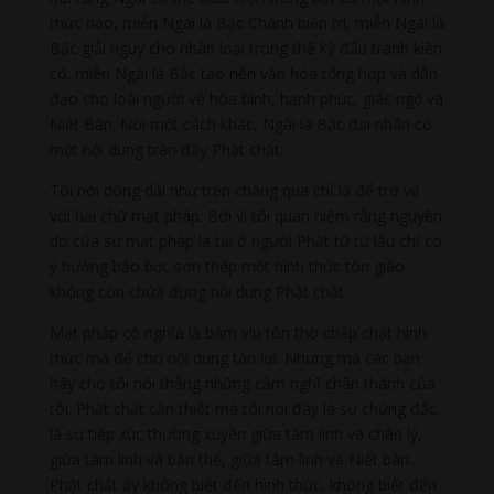
thức nào, miễn Ngài là Bậc Chánh biến tri, miễn Ngài là
Bậc giải nguy cho nhân loại trong thế kỷ đấu tranh kiên
cố, miễn Ngài là Bậc tạo nên văn hóa tổng hợp và dẫn
đạo cho loài người về hòa bình, hạnh phúc, giác ngộ và
Niết Bàn. Nói một cách khác, Ngài là Bậc đại nhân có
một nội dung tràn đầy Phật chất.
Tôi nói dông dài như trên chẳng qua chỉ là để trở về
với hai chữ mạt pháp. Bởi vì tôi quan niệm rằng nguyên
do của sự mạt pháp là tại ở người Phật tử từ lâu chỉ có
ý hướng bảo bọc sơn thếp một hình thức tôn giáo
không còn chứa đựng nội dung Phật chất.
Mạt pháp có nghĩa là bám víu tôn thờ chấp chặt hình
thức mà để cho nội dung tàn lụi. Nhưng mà các bạn
hãy cho tôi nói thẳng những cảm nghĩ chân thành của
tôi. Phật chất cần thiết mà tôi nói đây là sự chứng đắc,
là sự tiếp xúc thường xuyên giữa tâm linh và chân lý,
giữa tâm linh và bản thể, giữa tâm linh và Niết bàn.
Phật chất ấy không biết đến hình thức, không biết đến