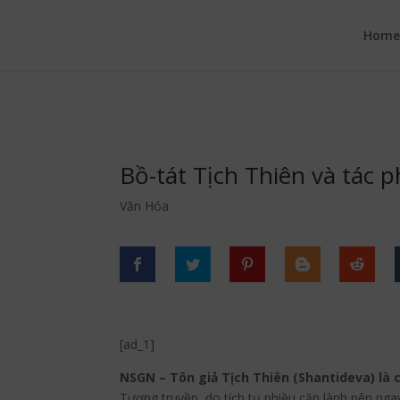
google.com, pub-6277401358830299, DIRECT, f08c47fec0942fa0
Hom
Bồ-tát Tịch Thiên và tác
Văn Hóa
[ad_1]
NSGN – Tôn giả Tịch Thiên (Shantideva) là 
Tương truyền, do tích tụ nhiều căn lành nên ngay