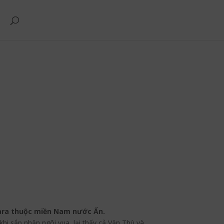
agara thuộc miền Nam nước Ấn.
khi sắp nhận ngôi vua, lại thấy cả Văn Thù và