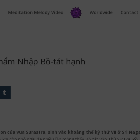
e
Meditation Melody Video
Worldwide
Contact
 phẩm Nhập Bồ-tát hạnh
con của vua Surastra, sinh vào khoảng thế kỷ thứ VII ở Sri N
 khi còn nhỏ ngài đã nhiều lần mộng thấy Bồ-tát Văn Thù Sư Lợi. Rồi 