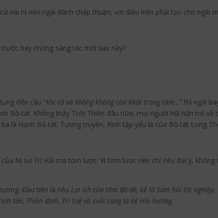
ứ nài nỉ nên ngài đành chấp thuận, với điều kiện phải tạo cho ngài 
từ trước hay những sáng tác mới sau này?
 tụng đến câu “
Khi có và không không còn khởi trong tâm…”
thì ngài ba
h Bồ-tát. Không thấy Tịch Thiên đâu nữa, mọi người hối hận trở về t
và ba là Hạnh Bồ-tát. Tương truyền, Kinh tập yếu là của Bồ-tát Long Th
a Ni sư Trí Hải mà tóm lược. Vì tóm lược nên chỉ nêu đại ý, không th
hương. Đầu tiên là nêu
Lợi ích của tâm Bồ-đề, kế là Sám hối tội nghiệp
Tinh tấn, Thiền định, Trí tuệ và cuối cùng là kệ Hồi hướng.