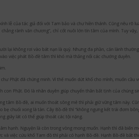
ính lễ của tác giả đối với Tam bảo và chư hiền thánh. Cũng nêu rõ l
chẳng rành văn chương”, chỉ cốt nuôi lớn tín tâm của mình. Tuy vậy, 
gười lại không rơi vào bát nạn là quý. Nhưng đa phần, căn lành thườn
vào việc phát Bồ-đề tâm thì khó mà thắng nổi các chướng duyên.
tâm.
 chư Phật đã chứng minh. Vì thế muốn dứt khổ cho mình, muốn cầu v
h con Phật. Đó là nhân duyên giúp chuyển thân bất tịnh của chúng si
 bằng tâm Bồ-đề, ai muốn thoát sông mê thì phải giữ vững tâm này. Cũ
 bẹ chuối xong là tàn. Cây Bồ-đề thì “không ngưng kết trái đơm bông 
 giây lát có thể giúp thoát các tội nặng.
à tâm hạnh. Nguyện là còn trong vòng mong muốn. Hạnh thì đã biến
c và việc cứu khổ Tam đồ thì phải có hạnh Bồ-đề. Hạnh Bồ-đề bất thố