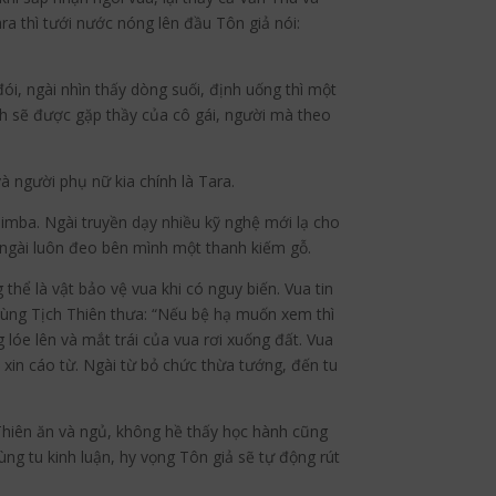
ra thì tưới nước nóng lên đầu Tôn giả nói:
ói, ngài nhìn thấy dòng suối, định uống thì một
nh sẽ được gặp thầy của cô gái, người mà theo
 người phụ nữ kia chính là Tara.
imba. Ngài truyền dạy nhiều kỹ nghệ mới lạ cho
ngài luôn đeo bên mình một thanh kiếm gỗ.
thể là vật bảo vệ vua khi có nguy biến. Vua tin
 cùng Tịch Thiên thưa: “Nếu bệ hạ muốn xem thì
g lóe lên và mắt trái của vua rơi xuống đất. Vua
 xin cáo từ. Ngài từ bỏ chức thừa tướng, đến tu
 Thiên ăn và ngủ, không hề thấy học hành cũng
rùng tu kinh luận, hy vọng Tôn giả sẽ tự động rút