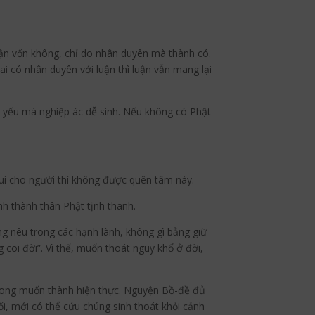
uận vốn không, chỉ do nhân duyên mà thành có.
ai có nhân duyên với luận thì luận vẫn mang lại
g yếu mà nghiệp ác dễ sinh. Nếu không có Phật
ui cho người thì không được quên tâm này.
nh thành thân Phật tịnh thanh.
ng nêu trong các hạnh lành, không gì bằng giữ
cõi đời”. Vì thế, muốn thoát nguy khổ ở đời,
 mong muốn thành hiện thực. Nguyện Bồ-đề đủ
i, mới có thể cứu chúng sinh thoát khỏi cảnh