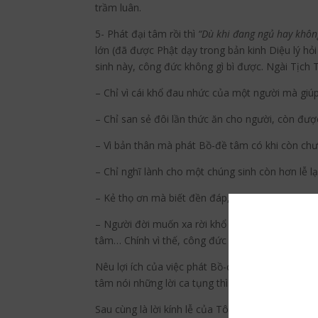
trầm luân.
5- Phát đại tâm rồi thì
“Dù khi đang ngủ hay không
lớn (đã được Phật dạy trong bản kinh Diệu lý hỏi
sinh này, công đức không gì bì được. Ngài Tịch 
– Chỉ vì cái khổ đau nhức của một người mà giúp
– Chỉ san sẻ đôi lần thức ăn cho người, còn đượ
– Vì bản thân mà phát Bồ-đề tâm có khi còn chưa
– Chỉ nghĩ lành cho một chúng sinh còn hơn lễ 
– Kẻ thọ ơn mà biết đền đáp, công đức đã lớn, “
– Người đời muốn xa rời khổ não nhưng khổ não c
tâm… Chính vì thế, công đức phát đại tâm của B
Nêu lợi ích của việc phát Bồ-đề tâm xong, Bồ-tá
tâm nói những lời ca tụng thì gặp quả phúc đến 
Sau cùng là lời kính lễ của Tôn giả đối với kẻ đã 