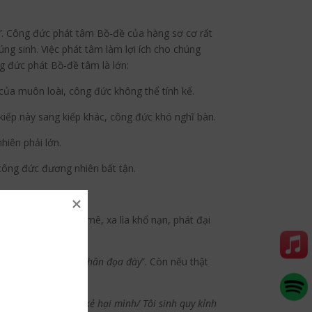
”
. Công đức phát tâm Bồ-đề của hàng sơ cơ rất
húng sinh. Việc phát tâm làm lợi ích cho chúng
g đức phát Bồ-đề tâm là lớn:
 của muôn loài, công đức không thể tính kể.
kiếp này sang kiếp khác, công đức khó nghĩ bàn.
hiên phải lớn.
 công đức đương nhiên bất tận.
p người đời phá si mê, xa lìa khổ nạn, phát đại
êu nghĩ, bấy nhiêu phân đọa đày
”. Còn nếu thật
ành
”.
 thành/ Cho vui đến kẻ hại mình/ Tôi sinh quy kỉnh