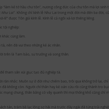
làm kẻ tớ hầu chư tôn”, nương công đức của chư tôn mà lợi sinh thẳn
c Như Lai
”. Không chỉ kính lễ Như Lai trong một đời mà đến ba đời, c
xà-lê”
được Tôn giả kính lễ. Kính lễ cả ngôi xá-lợi thiêng liêng.
c tội nghiệp:
i khác cùng làm.
à, nên đã vui theo những kẻ ác nhân.
i trên là Tam bảo, sư trưởng và song thân.
ể tham sân xúi giục tạo đủ nghiệp tà.
ó lời răn nhắc: Muôn sự ở đời như chiêm bao, trôi qua không trở lại, 
ân đã không còn. Người chí thân hay kẻ oán cừu rồi cũng thành tro bụi,
úc mạng chung, thân bằng có vây quanh thì mọi thống khổ cũng chỉ m
hách tán, trăm bề lạc lõng sợ hãi mà trước đây ngài đã từng trải nghiệ