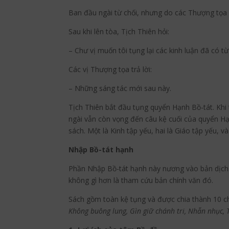
Ban đầu ngài từ chối, nhưng do các Thượng tọa c
Sau khi lên tòa, Tịch Thiên hỏi:
– Chư vị muốn tôi tụng lại các kinh luận đã có 
Các vị Thượng tọa trả lời:
– Những sáng tác mới sau này.
Tịch Thiên bắt đầu tụng quyển Hạnh Bồ-tát. Khi
ngài vẫn còn vọng đến câu kệ cuối của quyển Hạn
sách. Một là Kinh tập yếu, hai là Giáo tập yếu, 
Nhập Bồ-tát hạnh
Phần Nhập Bồ-tát hạnh này nương vào bản dịch củ
không gì hơn là tham cứu bản chính văn đó.
Sách gồm toàn kệ tụng và được chia thành 10 c
Không buông lung, Gìn giữ chánh tri, Nhẫn nhục, 