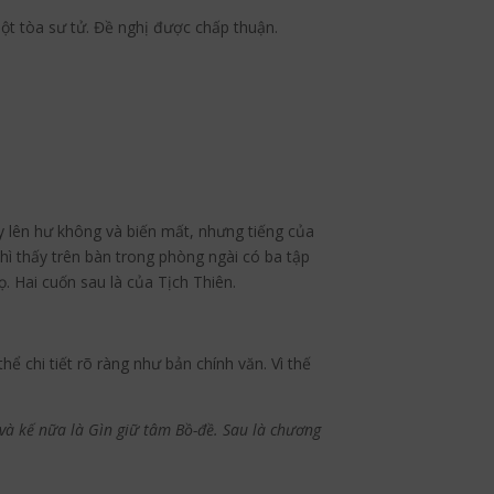
một tòa sư tử. Đề nghị được chấp thuận.
y lên hư không và biến mất, nhưng tiếng của
hì thấy trên bàn trong phòng ngài có ba tập
ọ. Hai cuốn sau là của Tịch Thiên.
ể chi tiết rõ ràng như bản chính văn. Vì thế
, và kế nữa là Gìn giữ tâm Bồ-đề. Sau là chương