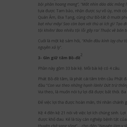
bội phần hoang mang”, “Mắt nhìn dáo dác mông lu
tựa được Tam bảo, nhận được sự vô úy, mới có t
Quán Âm, Địa Tạng, cùng chư Bồ-tát ở mười phư
bạt như mây/ Sao còn bạn với thù ai ích gì/ Tạo 
tội khiên/ Bao nhiêu tội lỗi gây ra/ Thuộc về bốn
Cuối là một kệ sám hối,
“Khẩn đầu kính lạy chư t
nguyền xả ly
”.
2
3- Gìn giữ tâm Bồ-đề
Phần này gồm 33 bài kệ. Mỗi bài kệ có 4 câu.
Phát Bồ-đề tâm, là phát cái tâm trên cầu Phật đ
đầu “
Con vui theo những hạnh lành/ Dứt trừ thốn
Vui theo, là muốn nói tự lợi đã được bất thối. Ba
Để việc lợi tha được hoàn mãn, thì nhân chánh g
Kệ 4 đến kệ 21 nói về việc lợi ích chúng sinh. L
được khổ đau. Kế là tùy căn nghiệp bệnh tật củ
thuyền chở sang sông
”… cho đến “
Nguyện làm y s