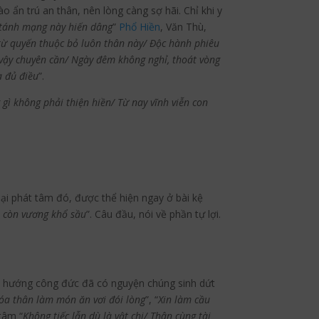
 ẩn trú an thân, nên lòng càng sợ hãi. Chỉ khi y
tánh mạng này hiến dâng
”
Phổ Hiền
, Văn Thù,
 từ quyến thuộc bỏ luôn thân này/ Độc hành phiêu
 vậy chuyên cần/ Ngày đêm không nghỉ, thoát vòng
a đủ điều
”.
gì không phải thiện hiền/ Từ nay vĩnh viễn con
oại phát tâm đó, được thể hiện ngay ở bài kệ
ẻ còn vương khổ sầu
”. Câu đầu, nói về phần tự lợi.
 hồi hướng công đức đã có nguyện chúng sinh dứt
óa thân làm món ăn vơi đói lòng
”, “
Xin làm cầu
tâm “
Không tiếc lẫn dù là vật chi/ Thân cùng tài