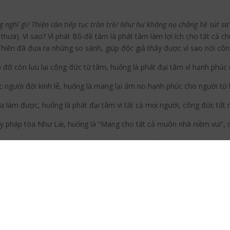
 nghĩ gì/ Thiện căn tiếp tục tràn trề/ Như hư không nọ chẳng hề sút sa
 thưa). Vì sao? Vì phát Bồ-đề tâm là phát tâm làm lợi ích cho tất cả c
Thiên đã đưa ra những so sánh, giúp độc giả thấy được vì sao nói côn
 đỡ còn lưu lại công đức từ tâm, huống là phát đại tâm vì hạnh phúc
c người đời kính lễ, huống là mang lại ấm no hạnh phúc cho người từ 
 làm được, huống là phát đại tâm vì tất cả mọi người, công đức tất n
lạy pháp tòa Như Lai, huống là “Mang cho tất cả muôn nhà niềm vui”,
Huống là Bồ-tát gia ân/ Với niềm vui sướng chẳng cần chờ xin”.
àng tăng. Chỉ Bồ-tát có trí tuệ Như Lai dẫn đường, mới biết cách giú
ồ-tát không thể nghĩ bàn.
t Tịch Thiên răn nhắc: Với ân nhân mà tâm sinh nghĩ quấy thì “
Bao nhi
hai ba lần, dù gặp khó khăn cũng “
Không sinh lầm lỗi, còn tăng hạnh l
phát đại tâm: “
Ai người phát đại tâm trân quý/ Cho tôi xin kính lễ chân