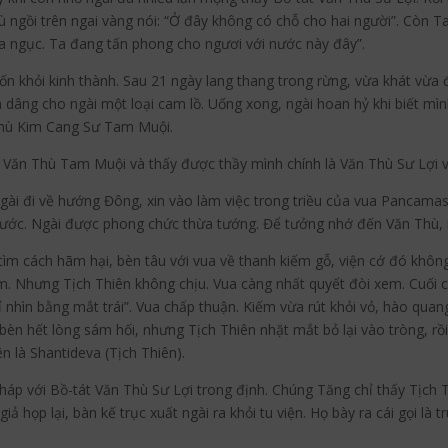
ù ngồi trên ngai vàng nói: “Ở đây không có chỗ cho hai người”. Còn Ta
a ngục. Ta đang tấn phong cho ngươi với nước này đây”.
ốn khỏi kinh thành. Sau 21 ngày lang thang trong rừng, vừa khát vừa đ
 dâng cho ngài một loại cam lồ. Uống xong, ngài hoan hỷ khi biết mì
Thù Kim Cang Sư Tam Muội.
Văn Thù Tam Muội và thấy được thầy mình chính là Văn Thù Sư Lợi và
i đi về hướng Đông, xin vào làm việc trong triều của vua Pancamas
nước. Ngài được phong chức thừa tướng. Để tưởng nhớ đến Văn Thù, 
ìm cách hãm hại, bèn tâu với vua về thanh kiếm gỗ, viện cớ đó không 
xem. Nhưng Tịch Thiên không chịu. Vua càng nhất quyết đòi xem. Cuối
hỉ nhìn bằng mắt trái”. Vua chấp thuận. Kiếm vừa rút khỏi vỏ, hào quan
bèn hết lòng sám hối, nhưng Tịch Thiên nhặt mắt bỏ lại vào tròng, rồi
ên là Shantideva (Tịch Thiên).
 pháp với Bồ-tát Văn Thù Sư Lợi trong định. Chúng Tăng chỉ thấy Tịch
 họp lại, bàn kế trục xuất ngài ra khỏi tu viện. Họ bày ra cái gọi là t