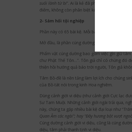
suối lành từ bi
”. Ai là kẻ đã phát tâm quảng đại,
điểm, không còn phân biệt kẻ ghét người thương t
2- Sám hối tội nghiệp
Phần này có 65 bài kệ. Mỗi bài kệ có 4 câu.
Mở đầu, là phần cúng dường của Bồ-tát đối với 
Phẩm vật cúng dường bao gồm việc gìn giữ tâm t
chư Phật Thế Tôn…”. Tôn giả chỉ có chừng đó để
thiện hồi hướng quả báo trời người, Tôn giả khôn
Tâm Bồ-đề là nền tảng làm lợi ích cho chúng si
của Bồ-tát nói trong kinh Hoa nghiêm.
Dùng cảnh giới vi diệu (như cảnh giới Cực lạc 
Sư Tam Muội. Những cảnh giới ngài trải qua, n
này, chúng ta gặp nhiều bài kệ đại loại như “
Trăm
Quan Âm các ngài”; hay “Đây hương bột vượt ngoà
Cúng dường cảnh giới vi diệu, cũng là cúng dường
diệu, tâm phải thanh tịnh vi diệu.