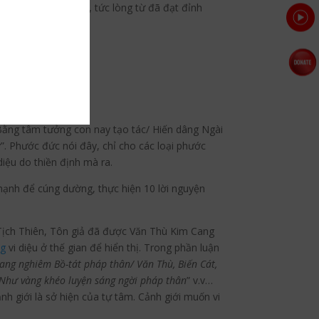
ng an vui đến cho họ, tức lòng từ đã đạt đỉnh
“Bằng tâm tưởng con nay tạo tác/ Hiến dâng Ngài
. Phước đức nói đây, chỉ cho các loại phước
diệu do thiền định mà ra.
hạnh để cúng dường, thực hiện 10 lời nguyện
a Tịch Thiên, Tôn giả đã được Văn Thù Kim Cang
ng
vi diệu ở thế gian để hiển thị. Trong phần luận
ang nghiêm Bồ-tát pháp thân/ Văn Thù, Biến Cát,
 Như vàng khéo luyện sáng ngời pháp thân
” v.v…
nh giới là sở hiện của tự tâm. Cảnh giới muốn vi