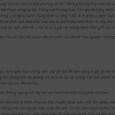
ng/ Vội tìm chỗ trú bốn phương cõi bờ”
. Nhưng không thấy một nơi nào
hể thoát vòng sợ hãi. Trong cơn hoảng loạn, Tôn giả đã từng “
Đem 
ơng, y pháp tu hành. Cũng nhận ra rằng “
Chết là đi giữa cô đơn/ Giã
điều ác phát sinh đau khổ/ Làm sao ta thoát khỏi khổ nhân/ Tư duy như
 trọng sát sinh, dâm tà…/ Tội do vô ý gây ra/ Không hành Phật giới xấu x
ôn/ Con xin sám hối muôn vàn tội xưa
”, và một kệ hứa nguyện, “
Những 
ạo, dưới giáo hóa chúng sinh. Giữ gìn Bồ-đề tâm cũng là giữ gìn hai l
g khổ chúng sinh ba đường/ Và đem an lạc cát tường/ Cho bao nhiêu k
 câu sau nói đến lợi tha.
iác không ngừng tích lũy mà với hạnh hữu tình cũng phải vui theo.
ợi ích đầu tiên là thỉnh Phật trụ thế chuyển pháp luân, đốt đèn pháp,
a chúng sinh mà nguyện hiện thân độ sinh. Từ việc tầm thường như “
H
ĩ, dược phương
” v.v… Việc hiện thân độ sinh này được Tôn giả làm với 