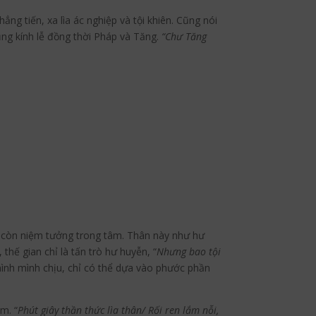
g tiến, xa lìa ác nghiệp và tội khiên. Cũng nói
ũng kính lễ đồng thời Pháp và Tăng.
“Chư Tăng
chỉ còn niệm tưởng trong tâm. Thân này như hư
 thế gian chỉ là tấn trò hư huyễn, “
Nhưng bao tội
ình mình chịu, chỉ có thể dựa vào phước phần
m. “
Phút giây thần thức lìa thân/ Rối ren lắm nỗi,