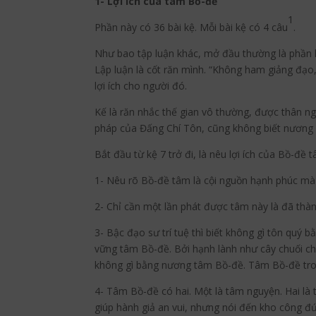
1- Lợi ích của tâm Bồ-đề
1
Phần này có 36 bài kệ. Mỗi bài kệ có 4 câu
.
Như bao tập luận khác, mở đầu thường là phần k
Lập luận là cốt răn mình. “Không ham giảng đạo, 
lợi ích cho người đó.
Kế là răn nhắc thế gian vô thường, được thân n
pháp của Đấng Chí Tôn, cũng không biết nương 
Bắt đầu từ kệ 7 trở đi, là nêu lợi ích của Bồ-đề 
1- Nêu rõ Bồ-đề tâm là cội nguồn hạnh phúc mà
2- Chỉ cần một lần phát được tâm này là đã thàn
3- Bậc đạo sư trí tuệ thì biết không gì tôn quý
vững tâm Bồ-đề. Bởi hạnh lành như cây chuối cho
không gì bằng nương tâm Bồ-đề. Tâm Bồ-đề trong
4- Tâm Bồ-đề có hai. Một là tâm nguyện. Hai l
giúp hành giả an vui, nhưng nói đến kho công đứ