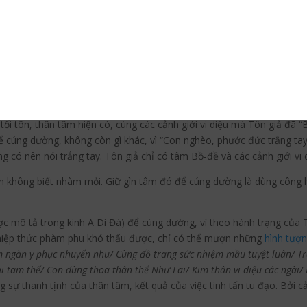
 Tôn giả xin chân thành kính lễ. Với kẻ hại mình, vẫn có tâm thí xả ma
hì Tôn giả xin quy kỉnh tâm từ bi ấy.
Tam bảo. Thánh tăng, bản văn xuôi ghi là chư Bồ-tát.
ối tôn, thân tâm hiện có, cùng các cảnh giới vi diệu mà Tôn giả đã 
 cúng dường, không còn gì khác, vì “Con nghèo, phước đức trắng tay”
g có nên nói trắng tay. Tôn giả chỉ có tâm Bồ-đề và các cảnh giới vi 
nh không biết nhàm mỏi. Giữ gìn tâm đó để cúng dường là dùng công 
được mô tả trong kinh A Di Đà) để cúng dường, vì theo hành trạng củ
ghiệp thức phàm phu khó thấu được, chỉ có thể mượn những
hình tượ
 ngàn y phục nhuyến nhu/ Cùng đồ trang sức nhiệm mầu tuyệt luân/ Tr
i tam thế/ Con dùng thoa thân thể Như Lai/ Kim thân vi diệu các ngài/
 sự thanh tịnh của thân tâm, kết quả của việc tinh tấn tu đạo. Bởi cả