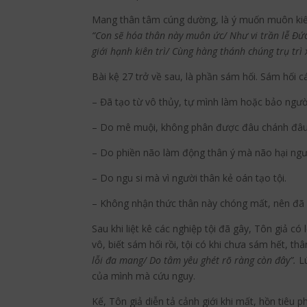
Mang thân tâm cúng dường, là ý muốn muôn kiếp “
“Con sẽ hóa thân này muôn ức/ Như vi trần lễ Đứ
giới hạnh kiên trì/ Cùng hàng thánh chúng trụ trì 
Bài kệ 27 trở về sau, là phần sám hối. Sám hối cá
– Đã tạo từ vô thủy, tự mình làm hoặc bảo ngườ
– Do mê muội, không phân được đâu chánh đâu t
– Do phiền não làm động thân ý mà não hại ngườ
– Do ngu si mà vì người thân kẻ oán tạo tội.
– Không nhận thức thân này chóng mất, nên đã đ
Sau khi liệt kê các nghiệp tội đã gây, Tôn giả c
vô, biết sám hối rồi, tội có khi chưa sám hết, th
lỗi đa mang/ Do tâm yêu ghét rõ ràng còn đây”.
L
của mình mà cứu nguy.
Kế, Tôn giả diễn tả cảnh giới khi mất, hồn tiêu p