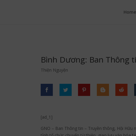
google.com, pub-6277401358830299, DIRECT, f08c47fec0942fa0
Hom
Bình Dương: Ban Thông t
Thiện Nguyện
[ad_1]
GNO – Ban Thông tin – Truyền thông, Hội Hữu ng
tỉnh tổ chức chuyến từ thiện, giao lưu văn hóa t