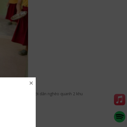
iện cho trẻ em và người dân nghèo quanh 2 khu