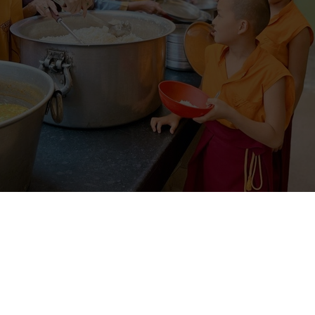
ho trẻ em Ấn Độ
nh tích núi Tuyết Sơn – khổ hạnh lâm, núi Linh Thứu, tặng tiền từ th
book
Twitter
Pinterest
Blogger