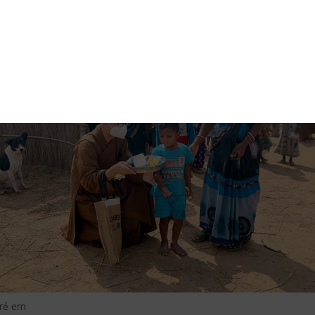
t
Tumblr
trẻ em