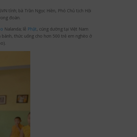
VN tỉnh; bà Trần Ngọc Hiền, Phó Chủ tịch Hội
rong đoàn.
áo
Nalanda; lễ
Phật
, cúng dường tại Việt Nam
à bánh, thức uống cho hơn 500 trẻ em nghèo ở
o).