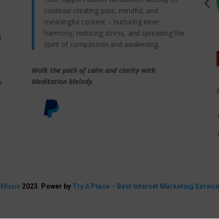
continue creating pure, mindful, and
meaningful content – nurturing inner
harmony, reducing stress, and spreading the
t
spirit of compassion and awakening.
Walk the path of calm and clarity with
,
Meditation Melody.
y
 Music
2023. Power by
Try A Place – Best Internet Marketing Servic