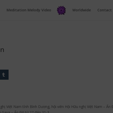
e
Meditation Melody Video
Worldwide
Contact
in
hị Việt Nam tỉnh Bình Dương, hội viên Hội Hữu nghị Việt Nam – Ấn Đ
ại Gaya – Ấn Độ từ 27 đến 31-3.