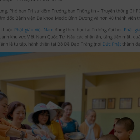
ưng, Phó ban Trị sự kiêm Trưởng ban Thông tin – Truyền thông GHPG
ám đốc Bệnh viện Đa khoa Medic Bình Dương và hơn 40 thành viên t
h thuộc
Phật giáo Việt Nam
đang theo học tại Trường đại học
Phật gi
quanh khu vực Việt Nam Quốc Tự; Nấu các phần ăn, tặng tiền mặt, qu
ảnh lễ tu tập, hành thiền tại Bồ Đề Đạo Tràng (nơi
Đức Phật
thành đạ
book
Twitter
Pinterest
Blogger
t
Tumblr