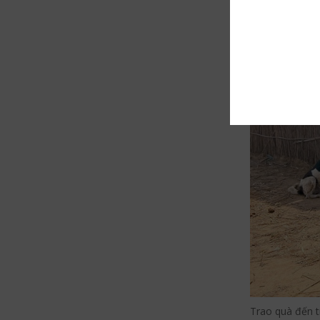
reddi
Trao quà đến 