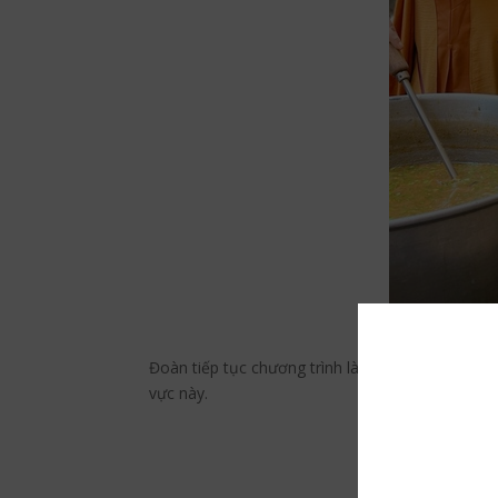
Đoàn nấu ăn c
Đoàn tiếp tục chương trình là đến chiêm bái thá
vực này.
Face