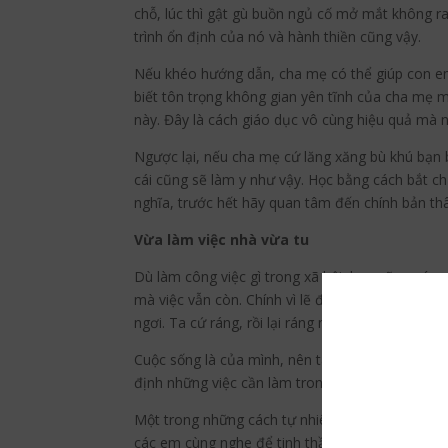
chỗ, lúc thì gật gù buồn ngủ cố mở mắt không ra.
trình ổn định của nó và hành thiền cũng vậy.
Nếu khéo hướng dẫn, cha mẹ có thể giúp con em 
biết tôn trọng không gian yên tĩnh của cha mẹ m
này. Đây là cách giáo dục vô cùng hiệu quả mà
Ngược lại, nếu cha mẹ cứ lăng xăng bù khú bạn b
cái cũng sẽ làm y như vậy. Học bằng cách bắt
nghĩa, trước hết hãy quan tâm đến chính bản thân
Vừa làm việc nhà vừa tu
Dù làm công việc gì trong xã hội, bạn cũng có mộ
mà việc vẫn còn. Chính vì lẽ đó, một tâm lý thườ
ngơi. Ta cứ ráng, rồi lại ráng nhưng hiệu quả cô
Cuộc sống là của mình, nên ta có quyền chọn cá
định những việc cần làm trong đầu, việc nào quan
Một trong những cách tự nhiên nhất để thư giãn
các em cùng nghe để tinh thần thoải mái hơn tr