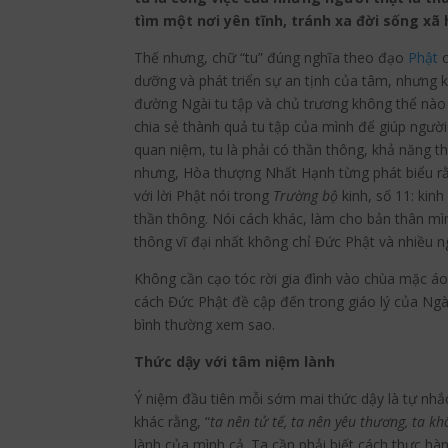
tìm một nơi yên tĩnh, tránh xa đời sống x
Thế nhưng, chữ “tu” đúng nghĩa theo đạo
Phật
c
dưỡng và phát triển sự an tịnh của tâm, nhưng k
đường Ngài tu tập và chủ trương không thể nào
chia sẻ thành quả tu tập của mình để giúp người
quan niệm, tu là phải có thần thông, khả năng t
nhưng, Hòa thượng Nhất Hạnh từng phát biểu rằ
với lời Phật nói trong
Trường bộ
kinh, số 11: kin
thần thông. Nói cách khác, làm cho bản thân mìn
thông vĩ đại nhất không chỉ Đức Phật và nhiều 
Không cần cạo tóc rời gia đình vào chùa mặc áo 
cách Đức Phật đề cập đến trong giáo lý của Ngài
bình thường xem sao.
Thức dậy với tâm niệm lành
Ý niệm đầu tiên mỗi sớm mai thức dậy là tự nhắc
khác rằng, “
ta nên tử tế, ta nên yêu thương, ta k
lành của mình cả. Ta cần phải biết cách thực hà