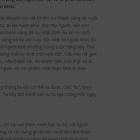
i khác.
ẫn khuyên các đệ tử tìm nơi thanh vắng để nuôi
ì sự an lạc hạnh phúc cho mọi người, nên con
ơi thanh vắng để tu, nhất định họ sẽ có cách
sống ích kỷ với cuộc đời. Một số người khác thì
với người bình thường trong cuộc sống này.
Thế
hông thật sự là đi trên
mặt đất
”. Câu này rất gần
, xấu thành tốt, dữ thành hiền mới thật sự là
người với các phẩm chất thiện lành là thần
g chúng ta vẫn có thể tu được. Chữ “tu”, theo
y. Ta hãy đặt mình vào sự tu tập trong một ngày
 chỉ nói với chính mình hay ta nói với người
ông có tác dụng gì với việc nuôi lớn tâm thiện
ết với những lời đẹp đẽ mang tính hình thức.