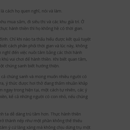
” là cách họ quen nghĩ, nói và làm.
hu mua sắm, đi siêu thị và các khu giải trí. Ở
thực hành thiền thì họ không hề có thời gian.
định. Chỉ khi nào ta thấu hiểu được kết quả tuyệt
biết cách phân phối thời gian và lúc này, không
ên nghĩ đến việc nuôi tâm bằng các thời hành
ù khú vui chơi để hành thiền. Khi biết quan tâm,
một chúng sanh biết hướng thiện.
 tất cả chúng sanh và mong muốn nhiều người có
và ra, ý thức được hơi thở đang thấm nhuần khắp
m ngay trong hiện tại, một cách tự nhiên, các ý
hiền, kể cả những người có con nhỏ, nếu chúng
nh ta dễ dàng trú tâm hơn. Thực hành thiền
ể trở thành nếp như một phần không thể thiếu
i tâm ý cứ lăng xăng mà không chịu dừng trụ một