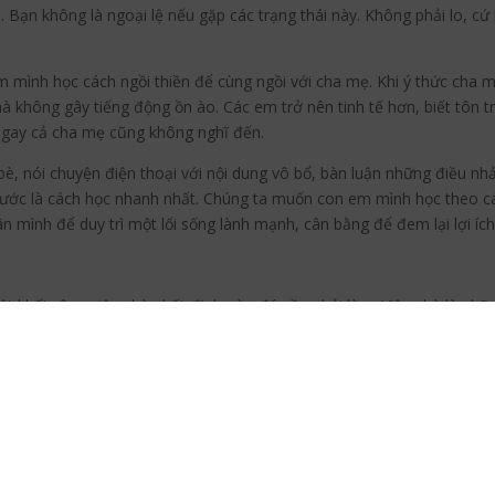
 Bạn không là ngoại lệ nếu gặp các trạng thái này. Không phải lo, cứ k
mình học cách ngồi thiền để cùng ngồi với cha mẹ. Khi ý thức cha mẹ
à không gây tiếng động ồn ào. Các em trở nên tinh tế hơn, biết tôn 
 ngay cả cha mẹ cũng không nghĩ đến.
è, nói chuyện điện thoại với nội dung vô bổ, bàn luận những điều nhảm
 chước là cách học nhanh nhất. Chúng ta muốn con em mình học theo
 mình để duy trì một lối sống lành mạnh, cân bằng để đem lại lợi ích t
t khối công việc nhà nhất định nào đó cần phải làm. Việc nhà là những
ng tình là ta dễ bực bội, cáu gắt vì mệt mỏi, căng thẳng mỗi khi vật l
ng việc không cao, tâm lý cứ nặng nề mỗi ngày. Mọi việc sẽ khác đi rất
ch sống như thế nào. Với công việc nhà, đừng quá ôm đồm mà chia côn
 trọng và cấp bách thì ta làm trước. Xong việc này, ta bắt đầu việc 
 tâm trí mình, đồng thời tập con em chúng ta dần quen với đạo là vừ
ong lúc làm việc. Những lúc rảnh rỗi, các bậc phụ huynh cho các em 