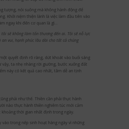
ưởng tượng, nói suông mà không hành động để
ng. Khởi niệm thiện lành là việc làm đầu tiên vào
làm ngay khi đến cơ quan là gì…
 tôi sẽ không làm tổn thương đến ai. Tôi sẽ nỗ lực
i an vui, hạnh phúc lâu dài cho tất cả chúng
một quyết định rõ ràng, dứt khoát vào buổi sáng
 vậy, ta nhẹ nhàng rời giường, bước xuống đất
điểm này có kết quả cao nhất, tâm dễ an tịnh
cũng phải như thế. Thiền cần phải thực hành
gười nào thực hành thiền nghiêm túc mới cảm
 khoảng thời gian nhất định trong ngày.
y vào trong nếp sinh hoạt hàng ngày vì những