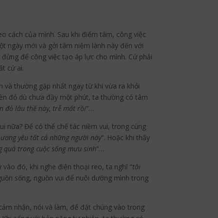
theo cách của mình. Sau khi điểm tâm, công việc
một ngày mới và gởi tâm niệm lành này đến với
, đừng để công việc tạo áp lực cho mình. Cứ phải
t cứ ai.
n và thường gặp nhất ngay từ khi vừa ra khỏi
 đèn đỏ dù chưa đầy một phút, ta thường có tâm
n đỏ lâu thế này, trễ mất rồi
”…
i nữa? Để có thể chế tác niềm vui, trong cùng
hương yêu tất cả những người này
”. Hoặc khi thấy
g quá trong cuộc sống mưu sinh
”…
 vào đó, khi nghe điện thoại reo, ta nghĩ “
tôi
nguồn sống, nguồn vui để nuôi dưỡng mình trong
 cảm nhận, nói và làm, để đặt chúng vào trong