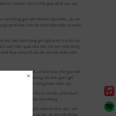
iên trì, mọi thứ cần có thời gian để đi vào quy
 cần không gian yên tĩnh khi ngồi thiền, các em
trọng người khác hơn với cách thẩm thấu tự nhiên
 nhí, hay dành hàng giờ ngồi trước ti-vi thì con
 cách nào? Nếu quan tâm đến con em mình đúng
hiết thực và lợi ích lâu dài cho bản thân mình.
 việc không tên tuổi, cứ làm hoài, thời gian hết
ộn với mớ công việc, không còn thời gian nghỉ
 nhiều nếu ta biết “tu” trong hoàn cảnh này.
g việc hợp lý theo thứ tự ưu tiên, phải hoạch
khác trong sự điềm tĩnh, nhẹ nhàng.
a làm việc nhà, chúng ta vừa mở nhạc đạo, cho
nghe các bài nhạc đạo và dạy các em hát những