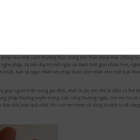
 dành cho trẻ là cách để cả cha mẹ và con cùng tu. Rất nhiều em học gi
hiện hơn khi những lời ca chuyển tải giá trị đạo đức ướp đẫm tâm hồ
i việc nho nhỏ khi đang lau quét bàn thờ Phật, hoặc rủ các em cùng 
ng điều căn bản trong đạo Phật, kể các em nghe những mẩu chuyện
 có thể vừa làm việc nhà, vừa dạy con, vừa tu, vừa thư giãn và mỗi
 nhất định trong ngày để nghe pháp, đọc sách Phật pháp. Đừng cố g
 pháp như một cách thưởng thức trong tinh thần thoải mái. Chúng ta
ệc nghe pháp, ta nên duy trì mỗi ngày và dành thời gian nhiều hơn, 
ín muồi, bạn sẽ ngạc nhiên khi pháp được đón nhận như một loại nhạc
a giúp người thân trong gia đình, nhất là các em nhỏ là điều có thể k
ng pháp thường xuyên trong cuộc sống thường ngày, con em họ sẽ có
y đạo đức hiệu quả nhất cho con em mình và cũng là cách tu dễ dàng
Pinterest