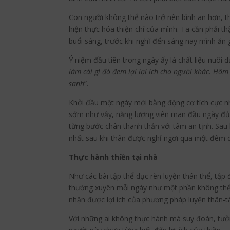
Con người không thể nào trở nên bình an hơn, t
hiện thực hóa thiện chí của mình. Ta cần phải th
buổi sáng, trước khi nghĩ đến sáng nay mình ăn g
Ý niệm đầu tiên trong ngày ấy là chất liệu nuôi 
làm cái gì đó đem lại lợi ích cho người khác. Hôm
sanh
”.
Khởi đầu một ngày mới bằng động cơ tích cực nh
sớm như vậy, năng lượng viên mãn đầu ngày đủ 
từng bước chân thanh thản với tâm an tịnh. Sau k
nhất sau khi thân được nghỉ ngơi qua một đêm dà
Thực hành thiền tại nhà
Như các bài tập thể dục rèn luyện thân thể, tập
thường xuyên mỗi ngày như một phần không thể 
nhận được lợi ích của phương pháp luyện thân-t
Với những ai không thực hành mà suy đoán, tưởn