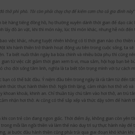
đó thở phì phò. Tôi còn phải chạy chợ để kiếm cơm cho cả gia đình này
bạn bè hàng tiếng đồng hồ, họ thường xuyên dành thời gian để dạo các k
nh lấy đồ ăn vặt, khi thì món này, lúc thì món khác, nhưng hễ nói đến 
bao việc khác, nhưng tuyệt nhiên không có tí thời gian nào cho thiền 
Một khi hành thiền trở thành hoạt động ưu tiên trong cuộc sống, ta sẽ 
iền. Ta biết nuôi thân ngày ba bữa chính và nhiều bữa phụ thì cũng n
i gian từ việc cắt giảm thời gian xem ti-vi, mua sắm, hội họp bạn bè b
cho đời sống tâm linh, nghĩa là ta biết tôn trọng mình với tư cách 
 lúc bạn có thể bắt đầu. Ý niệm đầu tiên trong ngày là rải tâm từ đến
i chính thức thực hành thiền thở. Ngồi tĩnh lặng, cảm nhận hơi thở vô 
 khoan khoái, khinh an. Chỉ thuần túy chú tâm vào hơi thở, an trú tâ
 cảm nhận hơi thở. Ai cũng có thể sắp xếp và thức dậy sớm để hành t
 khi con trẻ còn đang ngon giấc. Thời điểm ấy, không gian còn yên tĩ
m trong mỗi lần ngồi thiền và làm thế nào duy trì sự thực hành này đ
g, ai bước đầu hành thiền cũng phải trải qua giai đoạn khó khăn kh