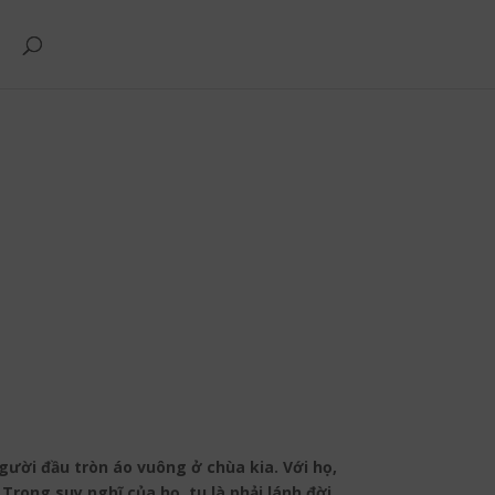
ười đầu tròn áo vuông ở chùa kia. Với họ,
rong suy nghĩ của họ, tu là phải lánh đời,