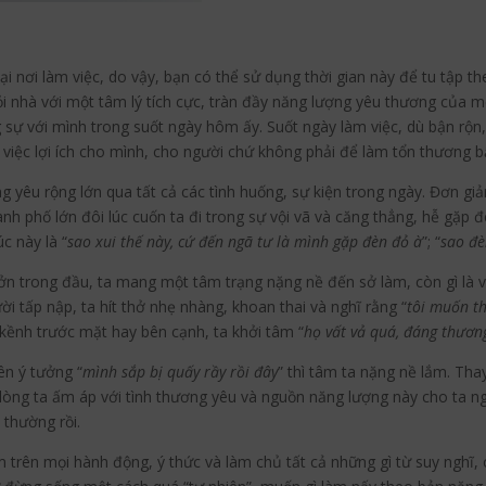
tại nơi làm việc, do vậy, bạn có thể sử dụng thời gian này để tu tập 
ỏi nhà với một tâm lý tích cực, tràn đầy năng lượng yêu thương của 
ng sự với mình trong suốt ngày hôm ấy. Suốt ngày làm việc, dù bận rộn
việc lợi ích cho mình, cho người chứ không phải để làm tổn thương bấ
yêu rộng lớn qua tất cả các tình huống, sự kiện trong ngày. Đơn giả
ành phố lớn đôi lúc cuốn ta đi trong sự vội vã và căng thẳng, hễ gặp
c này là “
sao xui thế này, cứ đến ngã tư là mình gặp đèn đỏ à
”; “
sao đè
ởn trong đầu, ta mang một tâm trạng nặng nề đến sở làm, còn gì là vu
 tấp nập, ta hít thở nhẹ nhàng, khoan thai và nghĩ rằng “
tôi muốn t
kềnh trước mặt hay bên cạnh, ta khởi tâm “
họ vất vả quá, đáng thươn
ên ý tưởng “
mình sắp bị quấy rầy rồi đây
” thì tâm ta nặng nề lắm. Thay
ì lòng ta ấm áp với tình thương yêu và nguồn năng lượng này cho ta 
 thường rồi.
m trên mọi hành động, ý thức và làm chủ tất cả những gì từ suy nghĩ,