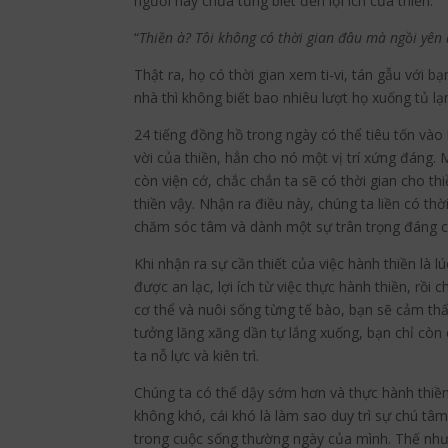
người này chưa từng biết đến lợi ích của thiền.
“
Thiền à? Tôi không có thời gian đâu mà ngồi yên 
Thật ra, họ có thời gian xem ti-vi, tán gẫu với 
nhà thì không biết bao nhiêu lượt họ xuống tủ lạ
24 tiếng đồng hồ trong ngày có thể tiêu tốn vào 
vời của thiền, hẳn cho nó một vị trí xứng đáng. 
còn viện cớ, chắc chắn ta sẽ có thời gian cho th
thiền vậy. Nhận ra điều này, chúng ta liền có thờ
chăm sóc tâm và dành một sự trân trọng đáng có 
Khi nhận ra sự cần thiết của việc hành thiền là
được an lạc, lợi ích từ việc thực hành thiền, rồ
cơ thể và nuôi sống từng tế bào, bạn sẽ cảm thấy
tưởng lăng xăng dần tự lắng xuống, bạn chỉ còn
ta nỗ lực và kiên trì.
Chúng ta có thể dậy sớm hơn và thực hành thiền
không khó, cái khó là làm sao duy trì sự chú tâ
trong cuộc sống thường ngày của mình. Thế nhưn