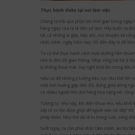
Thực hành thiền tại nơi làm việc
Chúng ta trải qua phần lớn thời gian trong ngày 
hàng ngày của ta là đến sở làm. Hãy bước ra kh
tất cả những ai gặp, tiếp xúc, nói chuyện và cộ
nhắc mình, ngày hôm nay, tôi đến đây là để làm 
Ta có thể thực hành cách nuôi dưỡng tâm thương 
nhà là đèn đỏ giao thông. Nhịp sống hối hả ở th
lý không thoải mái. Suy nghĩ khởi lên trong đầu lú
Nếu cứ để những ý tưởng tiêu cực như thế lởn v
một tình huống gặp đèn đỏ, đứng giữa dòng người
có nhiều người thồ chở hàng hóa nặng nề, cồng 
Tương tự như vậy, khi điện thoại reo, nếu khởi l
sắp có cơ hội được giúp đỡ người nào rồi đây
” th
pháp thiện. Như thế đã là tu trong cuộc sống đời
Suốt ngày, ta cần phải nhắc tâm mình, an trú tâ