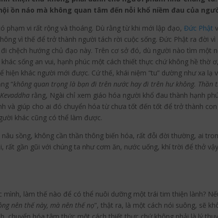
ã hội ồn náo mà không quan tâm đến nỗi khổ niềm đau của ngườ
ó phạm vi rất rộng và thoáng. Dù rằng từ khi mới lập đạo,
Đức Phật
v
hông vì thế để trở thành người tách rời cuộc sống. Đức Phật ra đời v
 đi chệch hướng chủ đạo này.
Trên cơ sở đó, dù người nào tìm một n
 khác sống an vui, hạnh phúc một cách thiết thực chứ không hề thờ ơ, 
hể hiện khác người mới được. Cứ thế, khái niệm “tu” dường như xa lạ 
ng “
không quan trọng là bạn đi trên nước hay đi trên hư không. Thần t
h
Kevaddha
rằng, Ngài chỉ xem giáo hóa người khổ đau thành hạnh phúc
h và giúp cho ai đó chuyển hóa từ chưa tốt đến tốt để trở thành con 
người khác cũng có thể làm được.
nâu sồng, không cần thần thông biến hóa, rất đỗi đời thường, ai tron
, rất gần gũi với chúng ta như cơm ăn, nước uống, khí trời để thở vậ
 mình, làm thế nào để có thể nuôi dưỡng một trái tim thiện lành? Nếu
hông nên thế này, mà nên thế nọ
”, thật ra, là một cách nói suông, sẽ kh
nh, chuyển hóa tâm thức một cách thiết thực chứ không phải là lý thuy