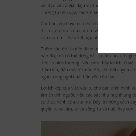
bài đạo ca có giai điệu vui tươi và lời đơn giản
Tương tự như vậy, các em sẽ hiền lành, thuần t
Các bậc phụ huynh có thể nhờ các em giúp một và
thích sự tò mò của các em về Đức Phật và nhữ
của các em… Nếu kết hợp nhuần nhuyễn, chúng ta
Thêm vào đó, ta nên dành một khoảng thời gian
nào đó, mà có thể dừng bất cứ lúc nào, cứ nghe
thời sự bình thường. Nếu cảm thấy lợi ích từ vi
thấm lâu, đến một lúc nào đó, khi thời duyên ch
nghe trong ngôi nhà thân yêu của bạn!
Lợi ích kép của việc vừa tu cho bản thân mình vừ
ấm áp tình người. Nếu các bậc phụ huynh ứng dụ
sự thực hành của cha mẹ. Đây là những cách dạ
quyện tu và làm, tu và sống, tu và nuôi dạy con.
Facebook
Twitter