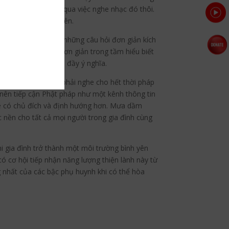
ỏi tiếng nước ngoài qua việc nghe nhạc đó thôi.
n các em thường xuyên.
ngồi thiền, đưa ra những câu hỏi đơn giản kích
 đạo đức
Phật giáo
đơn giản trong tầm hiểu biết
 ngày sống đều tròn đầy ý nghĩa.
ồng hay buộc mình phải nghe cho hết thời pháp
 nên tiếp cận Phật pháp như một kênh thông tin
nghe có chủ đích và định hướng hơn. Mưa dầm
 nền cho tất cả mọi người trong gia đình cùng
hi gia đình trở thành một môi trường bình yên
 cơ hội tiếp nhận năng lượng thiện lành này từ
 nhất của các bậc phụ huynh khi có thể hòa