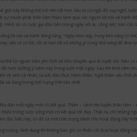
hế giới này không thể trở nên tốt hơn nếu ta cứ ngồi đó suy nghĩ, t
ật sự muốn phát triển tâm thiện lành qua các ngạch lời nói và hành độ
ì, mình sẽ có cuộc gọi đầu tiên trong ngày với ai, công việc nào cần 
dưỡng lời nói và hành động rằng, “
Ngày hôm nay, trong khả năng có thể,
 nay, nếu có cơ hội, tôi sẽ làm tất cả những gì trong khả năng để đem lạ
ư thế từ nguồn tâm yên tĩnh và nhu nhuyến quả là tuyệt vời. Nếu có 
để nuôi dưỡng ý niệm này trong suốt một ngày. Sau khi khởi tâm như
hi vệ sinh cá nhân, ta bắt đầu thực hành thiền. Ngồi thiền vào thời 
i và đang trong tình trạng tỉnh táo nhất.
 đều đặn mỗi ngày mới có kết quả. Thiền – cách rèn luyện thân tâm – 
thiếu trong cuộc sống mới có kết quả tốt đẹp. Thật ra, chỉ những n
âm đặc biệt này, từ đó ta mới trân trọng dành cho hoạt động này một
g tượng, hình dung thì không bao giờ có thiện chí đưa hoạt động nà