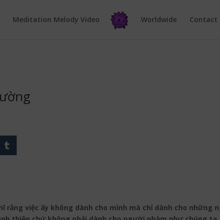
e
Meditation Melody Video
Worldwide
Contact
hường
hĩ rằng việc ấy không dành cho mình mà chỉ dành cho những ng
ánh thiện chứ không phải dành cho người phàm như chúng ta. T