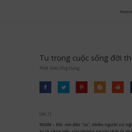
google.com, pub-6277401358830299, DIRECT, f08c47fec0942fa0
Hom
Tu trong cuộc sống đời t
Phật Giáo Ứng Dụng
[ad_1]
NSGN – Khi nói đến “tu”, nhiều người cứ ng
tu là công việc của những người thật là th