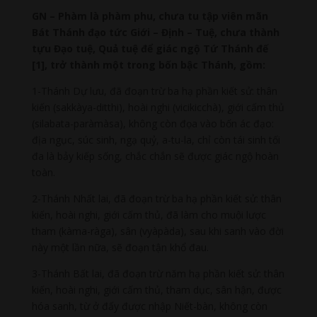
GN – Phàm là phàm phu, chưa tu tập viên mãn
Bát Thánh đạo tức Giới – Định – Tuệ, chưa thành
tựu Đạo tuệ, Quả tuệ để giác ngộ Tứ Thánh đế
[1], trở thành một trong bốn bậc Thánh, gồm:
1-Thánh Dự lưu, đã đoạn trừ ba hạ phần kiết sử: thân
kiến (sakkàya-ditthi), hoài nghi (vicikicchà), giới cấm thủ
(silabata-paràmàsa), không còn đọa vào bốn ác đạo:
địa ngục, súc sinh, ngạ quỷ, a-tu-la, chỉ còn tái sinh tối
đa là bảy kiếp sống, chắc chắn sẽ được giác ngộ hoàn
toàn.
2-Thánh Nhất lai, đã đoạn trừ ba hạ phần kiết sử: thân
kiến, hoài nghi, giới cấm thủ, đã làm cho muội lược
tham (kàma-ràga), sân (vyàpàda), sau khi sanh vào đời
này một lần nữa, sẽ đoạn tận khổ đau.
3-Thánh Bất lai, đã đoạn trừ năm hạ phần kiết sử: thân
kiến, hoài nghi, giới cấm thủ, tham dục, sân hận, được
hóa sanh, từ ở đấy được nhập Niết-bàn, không còn