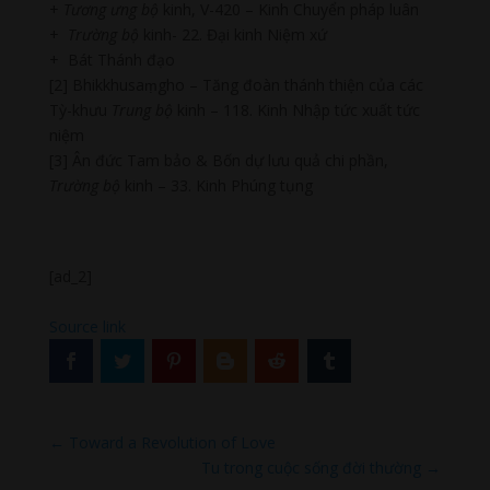
+
Tương ưng bộ
kinh, V-420 – Kinh Chuyển pháp luân
+
Trường bộ
kinh- 22. Đại kinh Niệm xứ
+ Bát Thánh đạo
[2] Bhikkhusaṃgho – Tăng đoàn thánh thiện của các
Tỳ-khưu
Trung bộ
kinh – 118. Kinh Nhập tức xuất tức
niệm
[3] Ân đức Tam bảo & Bốn dự lưu quả chi phần,
Trường bộ
kinh – 33. Kinh Phúng tụng
[ad_2]
Source link
←
Toward a Revolution of Love
Tu trong cuộc sống đời thường
→