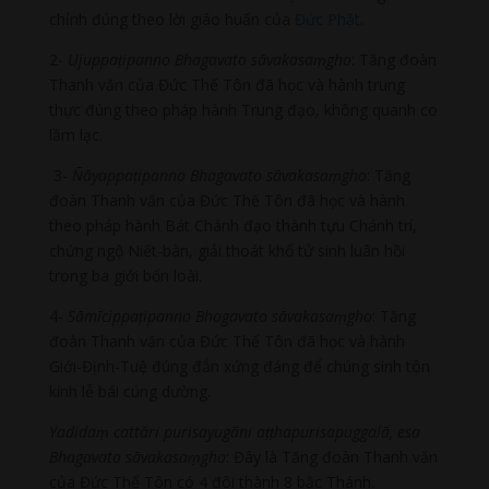
chỉnh đúng theo lời giáo huấn của
Đức Phật
.
2-
Ujuppaṭipanno Bhagavato sāvakasaṃgho
: Tăng đoàn
Thanh văn của Đức Thế Tôn đã học và hành trung
thực đúng theo pháp hành Trung đạo, không quanh co
lầm lạc.
3-
Ñāyappaṭipanno Bhagavato sāvakasaṃgho
: Tăng
đoàn Thanh văn của Đức Thế Tôn đã học và hành
theo pháp hành Bát Chánh đạo thành tựu Chánh trí,
chứng ngộ Niết-bàn, giải thoát khổ tử sinh luân hồi
trong ba giới bốn loài.
4-
Sāmīcippaṭipanno Bhagavato sāvakasaṃgho
: Tăng
đoàn Thanh văn của Đức Thế Tôn đã học và hành
Giới-Định-Tuệ đúng đắn xứng đáng để chúng sinh tôn
kính lễ bái cúng dường.
Yadidaṃ cattāri purisayugāni aṭṭhapurisapuggalā, esa
Bhagavato sāvakasaṃgho
: Đây là Tăng đoàn Thanh văn
của Đức Thế Tôn có 4 đôi thành 8 bậc Thánh.