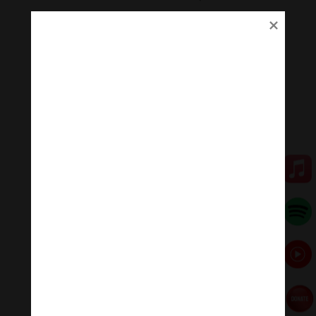
[Bốn đôi:
Nhập lưu Thánh đạo → Nhập lưu Thánh quả
Nhất lai Thánh đạo → Nhất lai Thánh quả
Bất lai Thánh đạo → Bất lai Thánh quả
A-ra-hán Thánh đạo → A-ra-hán Thánh quả
Tám bậc Thánh:
4 Thánh đạo + 4 Thánh quả: Nhập lưu Thánh đạo,
Nhất lai Thánh đạo, Bất lai Thánh đạo, A-ra-hán Thánh
đạo, Nhập lưu Thánh quả, Nhất lai Thánh quả, Bất lai
Thánh quả, A-ra-hán Thánh quả].
5- Āhuneyyo: Tăng đoàn Thanh văn của Đức Thế Tôn
xứng đáng thọ nhận những thứ vật dụng mà thí chủ từ
phương xa đem đến cúng dường quý ngài, để mong
được quả báu lớn.