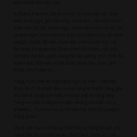
phải trở lại đời này nữa.
4-Thánh A-la-hán, đã đoạn trừ cả mười kiết sử: thân
kiến, hoài nghi, giới cấm thủ, tham dục, sân hận, tham
đắm vào cõi sắc (rùpa-ràga), tham đắm vào cõi vô sắc
(arùpa-ràga), mạn (màna), trạo cử (uddhacca), vô minh
(avijjà), là bậc Vô sinh chấm dứt sinh tử luân hồi, các
lậu hoặc đã đoạn trừ, Phạm hạnh đã thành, các việc
nên làm đã làm, gánh nặng đã đặt xuống, mục đích đã
thành đạt, hữu kiết sử đã được đoạn tận, được giải
thoát nhờ chánh trí.
Tăng, trước hết về mặt ngôn ngữ, từ Hán – Việt này
(thực ra chỉ là phiên âm của từ Saṅgha thành Tăng-già,
đọc tắt là Tăng) cần hiểu và phân biệt rõ ràng rằng
Tăng nói đến ở đây là nói đến những cá nhân các vị
Bhikkhu – Tỳ-khưu hay là nói đến tập thể, tức Saṅgha –
Tăng đoàn?
Chỉ ở Việt Nam và Trung Hoa mới sử dụng lẫn lộn chữ
Tăng cho cả cá nhân (ví dụ: chư Tăng, Tăng sĩ…) và