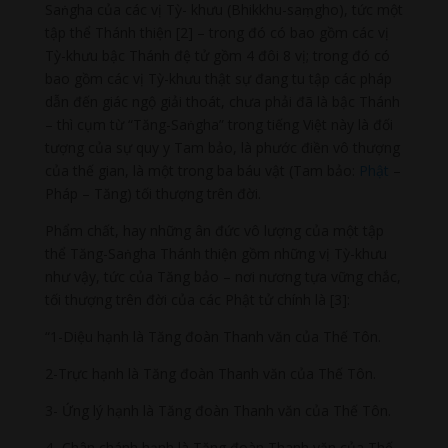
Saṅgha của các vị Tỳ- khưu (Bhikkhu-saṃgho), tức một
tập thể Thánh thiện [2] – trong đó có bao gồm các vị
Tỳ-khưu bậc Thánh đệ tử gồm 4 đôi 8 vị; trong đó có
bao gồm các vị Tỳ-khưu thật sự đang tu tập các pháp
dẫn đến giác ngộ giải thoát, chưa phải đã là bậc Thánh
– thì cụm từ “Tăng-Saṅgha” trong tiếng Việt này là đối
tượng của sự quy y Tam bảo, là phước điền vô thượng
của thế gian, là một trong ba báu vật (Tam bảo:
Phật
–
Pháp – Tăng) tối thượng trên đời.
Phẩm chất, hay những ân đức vô lượng của một tập
thể Tăng-Saṅgha Thánh thiện gồm những vị Tỳ-khưu
như vậy, tức của Tăng bảo – nơi nương tựa vững chắc,
tối thượng trên đời của các Phật tử chính là [3]:
“1-Diệu hạnh là Tăng đoàn Thanh văn của Thế Tôn.
2-Trực hạnh là Tăng đoàn Thanh văn của Thế Tôn.
3- Ứng lý hạnh là Tăng đoàn Thanh văn của Thế Tôn.
4- Chân chánh hạnh là Tăng đoàn Thanh văn của Thế