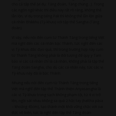
cho cả tập thể (ví dụ: Tăng đoàn, Tăng chúng…). Trong
các ngôn ngữ khác thì điều này rất rõ ràng, không thể
lẫn lộn, ví dụ trong tiếng Pali thì không thể lẫn lộn giữa
cá nhân Bhikkhu (Tỳ-khưu) với tập thể Saṅgha (Tăng
đoàn).
Vì vậy, nếu nói đến cụm từ Thánh Tăng trong tiếng Việt
mà nghĩ đến các cá nhân bậc Thánh, tức nghĩ đến các
vị Tỳ-khưu đắc đạo quả, thì trong trường hợp này cụm
từ Thánh Tăng không phải là đối tượng để quy y Tam
bảo vì các cá nhân chỉ là cá nhân, không phải là tập thể
Tăng đoàn-Saṅgha, cho dù các cá nhân này, tức các vị
Tỳ-khưu này đã là bậc Thánh.
Nhưng nếu nói đến cụm từ Thánh Tăng trong tiếng
Việt mà nghĩ đến tập thể Thánh thiện-Ariyasaṃgha là
các vị Tỳ-khưu trong sạch không phạm tội, từ 4 vị trở
lên, ngồi sát nhau không xa quá 2 hắc tay (hattha pàsa
– khoảng 45cm), tạo thành một khối vững chắc với oai
đức vô biên, tức là nghĩ đến tập thể Tăng đoàn-