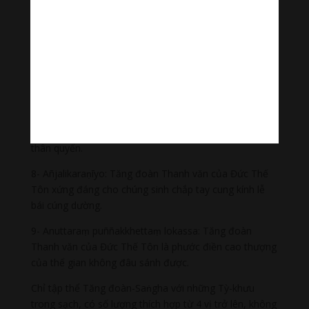
6- Pāhuneyyo: Tăng đoàn Thanh văn của Đức Thế Tôn
xứng đáng thọ nhận những thứ vật dụng mà thí chủ
dành cho những vị khách quý như quý ngài.
7- Dakkhiṇeyyo: Tăng đoàn Thanh văn của Đức Thế
Tôn xứng đáng thọ nhận những thứ vật dụng mà thí
chủ có đức tin trong sạch nơi Tam bảo, tin nghiệp và
quả của nghiệp, đem dâng cúng đến quý ngài, để
mong được quả báu tốt lành cho mình và những người
thân quyến.
8- Añjalikaraṇīyo: Tăng đoàn Thanh văn của Đức Thế
Tôn xứng đáng cho chúng sinh chắp tay cung kính lễ
bái cúng dường.
9- Anuttaraṃ puññakkhettaṃ lokassa: Tăng đoàn
Thanh văn của Đức Thế Tôn là phước điền cao thượng
của thế gian không đâu sánh được.
Chỉ tập thể Tăng đoàn-Saṅgha với những Tỳ-khưu
trong sạch, có số lượng thích hợp từ 4 vị trở lên, không