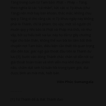
Tăng trong cụm từ Tam bảo: Phật – Pháp – Tăng,
theo nghĩa là các “cá nhân”, tức các vị Tỳ-khưu (chư
Tăng) nên mới hay băn khoăn, thắc mắc, không chịu
quy y Tăng vì cho rằng các vị Tỳ-khưu ngày nay không
phải là Thánh, chỉ là phàm. Do vậy, một số người chỉ
muốn quy y Nhị bảo là Phật và Pháp mà thôi, và như
vậy, bởi sự hiểu biết sai lạc này họ đã tự gây chướng
ngại cho bản thân, không thể vun bồi tín tâm bất thối
chuyển nơi Tam bảo, điều kiện cần thiết tối quan trọng
dẫn đến bậc giác ngộ giải thoát đầu tiên là Thánh dự
lưu [3], bước vào dòng Thánh chắc chắn sẽ dẫn tới sự
giải thoát hoàn toàn và vĩnh viễn mọi khổ đau phiền
não, chấm dứt sinh tử luân hồi trong tyam giới, đạt
được bình an mãi mãi, Niết-bàn.
Viên Phúc Sumangala
………….
[1] Tứ Thánh đế & Bát Thánh đạo