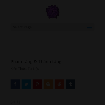
google.com, pub-6277401358830299, DIRECT, f08c47fec0942fa0
Select Page
Phàm tăng & Thánh tăng
Kiến Thức
,
Tư Liệu
[ad_1]