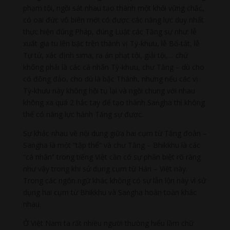
phạm tội, ngồi sát nhau tạo thành một khối vững chắc,
có oai đức vô biên mới có được các năng lực duy nhất
thực hiện đúng Pháp, đúng Luật các Tăng sự như: lễ
xuất gia tu lên bậc trên thành vị Tỳ-khưu, lễ Bố-tát, lễ
Tự tứ, xác định sima, ra án phạt tội, giải tội,… chứ
không phải là các cá nhân Tỳ-khưu, chư Tăng – dù cho
có đông đảo, cho dù là bậc Thánh, nhưng nếu các vị
Tỳ-khưu này không hội tụ lại và ngồi chung với nhau
không xa quá 2 hắc tay để tạo thành Saṅgha thì không
thể có năng lực hành Tăng sự được.
Sự khác nhau về nội dung giữa hai cụm từ Tăng đoàn –
Saṅgha là một “tập thể” và chư Tăng – Bhikkhu là các
“cá nhân” trong tiếng Việt cần có sự phân biệt rõ ràng
như vậy trong khi sử dụng cụm từ Hán – Việt này.
Trong các ngôn ngữ khác không có sự lẫn lộn này vì sử
dụng hai cụm từ Bhikkhu và Saṅgha hoàn toàn khác
nhau.
Ở Việt Nam ta rất nhiều người thường hiểu lầm chữ