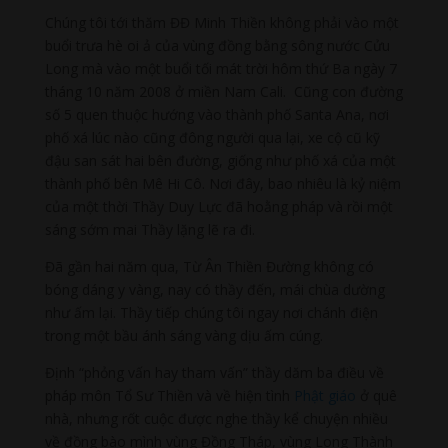
Chúng tôi tới thăm ĐĐ Minh Thiền không phải vào một
buổi trưa hè oi ả của vùng đồng bằng sông nước Cửu
Long mà vào một buổi tối mát trời hôm thứ Ba ngày 7
tháng 10 năm 2008 ở miền Nam Cali. Cũng con đường
số 5 quen thuộc hướng vào thành phố Santa Ana, nơi
phố xá lúc nào cũng đông người qua lại, xe cộ cũ kỹ
đậu san sát hai bên đường, giống như phố xá của một
thành phố bên Mê Hi Cô. Nơi đây, bao nhiêu là kỷ niệm
của một thời Thầy Duy Lực đã hoằng pháp và rồi một
sáng sớm mai Thầy lặng lẽ ra đi.
Đã gần hai năm qua, Từ Ân Thiền Đường không có
bóng dáng y vàng, nay có thầy đến, mái chùa dường
như ấm lại. Thầy tiếp chúng tôi ngay nơi chánh điện
trong một bầu ánh sáng vàng dịu ấm cúng.
Định “phỏng vấn hay tham vấn” thầy dăm ba điều về
pháp môn Tổ Sư Thiền và về hiện tình
Phật giáo
ở quê
nhà, nhưng rốt cuộc được nghe thầy kể chuyện nhiều
về đồng bào mình vùng Đồng Tháp, vùng Long Thành