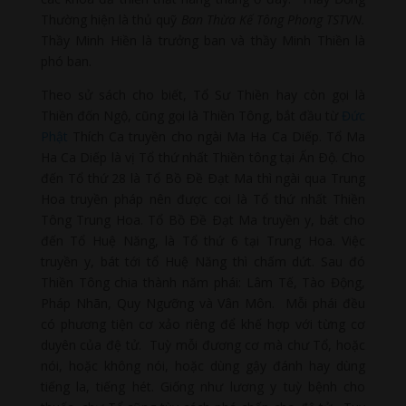
Thường hiện là thủ quỹ
Ban Thừa Kế Tông Phong TSTVN.
Thầy Minh Hiền là trưởng ban và thầy Minh Thiền là
phó ban.
Theo sử sách cho biết, Tổ Sư Thiền hay còn gọi là
Thiền đốn Ngộ, cũng gọi là Thiền Tông, bắt đầu từ
Đức
Phật
Thích Ca truyền cho ngài Ma Ha Ca Diếp. Tổ Ma
Ha Ca Diếp là vị Tổ thứ nhất Thiền tông tại Ấn Ðộ. Cho
đến Tổ thứ 28 là Tổ Bồ Ðề Ðạt Ma thì ngài qua Trung
Hoa truyền pháp nên được coi là Tổ thứ nhất Thiền
Tông Trung Hoa. Tổ Bồ Ðề Ðạt Ma truyền y, bát cho
đến Tổ Huệ Năng, là Tổ thứ 6 tại Trung Hoa. Việc
truyền y, bát tới tổ Huệ Năng thì chấm dứt. Sau đó
Thiền Tông chia thành năm phái: Lâm Tế, Tào Động,
Pháp Nhãn, Quy Ngưỡng và Vân Môn. Mỗi phái đều
có phương tiện cơ xảo riêng để khế hợp với từng cơ
duyên của đệ tử. Tuỳ mỗi đương cơ mà chư Tổ, hoặc
nói, hoặc không nói, hoặc dùng gậy đánh hay dùng
tiếng la, tiếng hét. Giống như lương y tuỳ bệnh cho