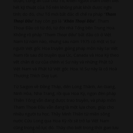
đoạn, công án của chư Tổ, khiến người tham thiền biết
hết kỹ thuật của Tổ nên không phát khởi được nghi
tình; do đó, chư Tổ mới bất đắc dĩ chế ra pháp “
Tham
Thoại Đầu
” hay còn gọi là “
Khán Thoại Đầu
”. Tham
Thoại Đầu có từ đó, từ đời nhà Tống bên Trung Hoa.
Không rõ pháp “Th
am Thoại Đầu
” bắt đầu có ở Việt
Nam từ năm nào, nhưng sau năm 1975 có một vị Sư
người Việt gốc Hoa truyền giảng pháp môn này tại Việt
Nam rồi sau đó truyền qua Úc, Canada và Hoa Kỳ theo
vết chân di cư của chính vị Sư này và những Phật tử
Việt Nam và Phật tử Việt gốc Hoa. Vị Sư này là cố Hoà
Thượng Thích Duy Lực.
Từ Saigon về Đồng Tháp, đến Long Thành, An Giang,
Ninh Hòa, Nha Trang, rồi qua Hoa Kỳ, ngọn đèn pháp
Thiền Tông vẫn đang được trao truyền, và pháp môn
Tham Thọai Đầu vẫn đang là một lựa chọn, giúp cho
nhiều người tu học. Thầy Minh Thiền từ miền sông
nước Cửu Long qua Hoa Kỳ rồi sẽ trở lại Việt Nam
cũng trong nỗ lực đó. Thầy cho biết trong thời gian lưu