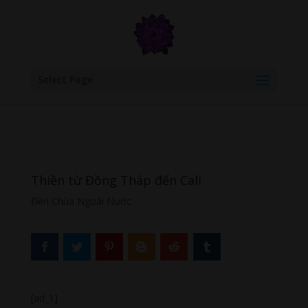
google.com, pub-6277401358830299, DIRECT, f08c47fec0942fa0
Select Page
Thiền từ Đồng Tháp đến Cali
Đền Chùa Ngoài Nước
[ad_1]