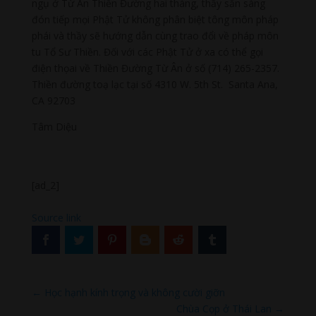
ngụ ở Từ Ân Thiền Đường hai tháng, thầy sẵn sàng
đón tiếp mọi Phật Tử không phân biệt tông môn pháp
phái và thầy sẽ hướng dẫn cùng trao đổi về pháp môn
tu Tổ Sư Thiền. Đối với các Phật Tử ở xa có thể gọi
điện thọai về Thiền Đường Từ Ân ở số (714) 265-2357.
Thiền đường toạ lạc tại số 4310 W. 5th St. Santa Ana,
CA 92703
Tâm Diệu
[ad_2]
Source link
←
Học hạnh kính trọng và không cười giỡn
Chùa Cọp ở Thái Lan
→