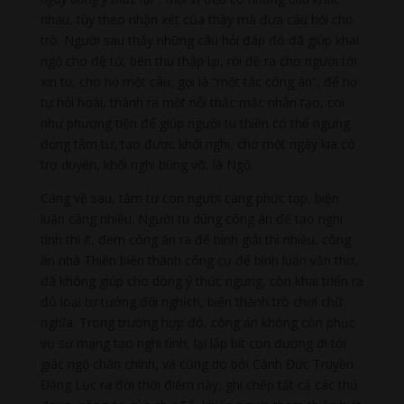
nhau, tùy theo nhận xét của thầy mà đưa câu hỏi cho
trò. Người sau thấy những câu hỏi đáp đó đã giúp khai
ngộ cho đệ tử, bèn thu thập lại, rồi đề ra cho người tới
xin tu, cho họ một câu, gọi là “một tắc công án”, để họ
tự hỏi hoài, thành ra một nỗi thắc mắc nhân tạo, coi
như phương tiện để giúp người tu thiền có thể ngưng
đọng tâm tư, tạo được khối nghi, chờ một ngày kia có
trợ duyên, khối nghi bùng vỡ, là Ngộ.
Càng về sau, tâm tư con người càng phức tạp, biện
luận càng nhiều. Người tu dùng công án để tạo nghi
tình thì ít, đem công án ra để bình giải thì nhiều, công
án nhà Thiền biến thành công cụ để bình luận văn thơ,
đã không giúp cho dòng ý thức ngưng, còn khai triển ra
đủ loại tư tưởng đối nghịch, biến thành trò chơi chữ
nghĩa. Trong trường hợp đó, công án không còn phục
vụ sứ mạng tạo nghi tình, lại lấp bít con đường đi tới
giác ngộ chân chính, và cũng do bởi Cảnh Đức Truyền
Đăng Lục ra đời thời điểm này, ghi chép tất cả các thủ