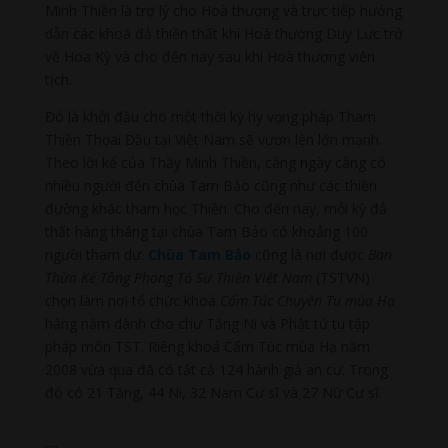
Minh Thiền là trợ lý cho Hoà thượng và trực tiếp hướng
dẫn các khoá đả thiền thất khi Hoà thượng Duy Lực trở
về Hoa Kỳ và cho đến nay sau khi Hoà thượng viên
tịch.
Đó là khởi đầu cho một thời kỳ hy vọng pháp Tham
Thiền Thọai Đầu tại Việt Nam sẽ vươn lên lớn mạnh.
Theo lời kể của Thầy Minh Thiền, càng ngày càng có
nhiều người đến chùa Tam Bảo cũng như các thiền
đường khác tham học Thiền. Cho đến nay, mỗi kỳ đả
thất hàng tháng tại chùa Tam Bảo có khoảng 100
người tham dự.
Chùa Tam Bảo
cũng là nơi được
Ban
Thừa Kế Tông Phong Tổ Sư Thiền Việt Nam
(TSTVN)
chọn làm nơi tổ chức khoá
Cấm Túc Chuyên Tu mùa Hạ
hàng năm dành cho chư Tăng Ni và Phật tử tu tập
pháp môn TST. Riêng khoá Cấm Túc mùa Hạ năm
2008 vừa qua đã có tất cả 124 hành giả an cư. Trong
đó có 21 Tăng, 44 Ni, 32 Nam Cư sĩ và 27 Nữ Cư sĩ.