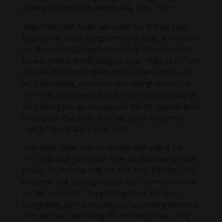
và vùng núi Sam Châu Đốc rủ nhau đi tu Thiền.
Thầy Thích Minh Thiền hiện là phó trụ trì chùa Tam
Bảo, xã Tân Thuận Đông, tỉnh Đồng Tháp, là Thiền chủ
các khoá
Cấm Túc Chuyên Tu mùa Hạ
mỗi năm và các
khoá tu thiền thất mỗi tháng tại chùa. Thầy đã từ Tam
Bảo đến đây theo lời thỉnh mời của Ban Quản Trị Từ
Ân Thiền Đường, nhằm mục đích hướng dẫn cho các
Phật
tử tu tập pháp môn Tổ Sư Thiền (TST) và thầy sẽ
dùng những thời gian lưu ngụ nơi đây để giúp ban quản
trị cùng các Phật tử ổn định việc tu tập, khuyến tấn
hành trì hầu để duy trì pháp môn.
Thầy Minh Thiền năm nay 49 tuổi, sinh quán ở Cần
Thơ. Thầy xuất gia từ năm 1980 với Hoà thượng Thiện
Phước, Trụ trì Chùa Phật Học Cần Thơ. Từ năm 1982,
thầy theo Hoà Thượng Duy Lực học Thiền và đã tham
học liên tục từ đó. Trong những lần về Việt Nam
hoằng pháp, cố Hoà thượng Duy Lực thường đến chùa
Tam Bảo trực tiếp hướng dẫn tứ chúng tu tập. Thầy