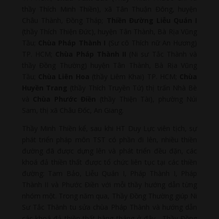
thầy Thích Minh Thiền), xã Tân Thuận Đông, huyện
Châu Thành, Đồng Tháp;
Thiền Đường Liễu Quán I
(thầy Thích Thiện Đức), huyện Tân Thành, Bà Rịa Vũng
Tầu;
Chùa Pháp Thành I
(Sư cô Thích nữ An Hương)
TP. HCM;
Chùa Pháp Thành II
(Ni sư Tắc Thành và
thầy Đồng Thường) huyện Tân Thành, Bà Rịa Vũng
Tầu;
Chùa Liên Hoa
(thầy Liêm Khai) TP. HCM;
Chùa
Huyền Trang
(thầy Thích Truyền Tứ) thị trấn Nhà Bè
và
Chùa
Phước Điền
(thầy Thiện Tài), phường Núi
Sam, thị xã Châu Đốc, An Giang.
Thầy Minh Thiền kể, sau khi HT Duy Lực viên tịch, sự
phát triển pháp môn TST có phần đi lên, nhiều thiền
đường đã được dựng lên và phát triển đều đặn, các
khoá đả thiền thất được tổ chức liên tục tại các thiền
đường: Tam Bảo, Liễu Quán I, Pháp Thành I, Pháp
Thành II và Phước Điền với mỗi thầy hướng dẫn từng
nhóm một. Trong năm qua, Thầy Đồng Thường giúp Ni
Sư Tắc Thành tu sửa chùa Pháp Thành và hướng dẫn
các khoá đả thiền thất hàng tháng ở đây. Thầy Đồng