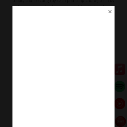
thuốc, chư Tổ cũng tùy cách phá chấp cho đệ tử. Tuy
khác nhau ở cơ xảo nhưng sự ngộ chẳng khác. Lâm Tế
và Tào Động là hai phái Thiền Tổ Sư còn tồn tại truyền
qua Việt Nam, Cao Ly, Nhật Bản và Hoa Kỳ. Ở Việt
Nam, theo sử liệu, Thiền Tông được du nhập vào năm
580 vào thời vua Lý Phật Tử nhưng đến thời đại nhà
Trần mới cực thịnh.
Ngày nay, khi nói đến Tổ Sư Thiền, người ta lập tức
nghĩ tới việc
tham Công Án
và nghĩ rằng tham Công Án
cũng tương tự như
khán Thoại Đầu
. Thật ra công án
và thoại đầu có khác nhau mặc dầu mục đích vẫn là
“
Gíac ngộ tự tâm, thấy suốt bản tánh
”. Các công án có
chuyện tích phức tạp, thí dụ công án Vô của Thiền sư
Triệu Châu: Một ông Tăng hỏi Hoà thượng Triệu Châu:
Con chó có Phật tánh không? Sư đáp: Không. Vị khác
hỏi: “Con chó có Phật tánh không?” Sư đáp: Có. Tại sao
ngài Triệu Châu nói “Không” cho người này lại đáp “Có”
với người kia? Tại sao các loài hữu tình chúng sinh đều
có Phật tánh, mà Hoà thượng Triệu Châu lại nói không,