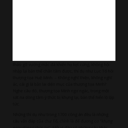
rồi sau đó lại nói có? Ngài có nói sai không? Nếu
không thì ý ngài ở đâu? thắc mắc hoài không biết
thành nghi tình. Còn khán Thoại Đầu, đơn giản hơn,
thường không có chuyện tích phức tạp như thế mà chỉ
là câu hỏi. Ví dụ như câu “Niệm Phật là ai?” hay “Trước
khi cha mẹ chưa sanh, mặt mũi bổn lai của ta ra
sao?”..v..v…
Từ ban đầu, chưa có Công Án, mà chỉ là cơ xảo của
chư Tổ, tùy theo theo căn cơ của người đối diện mà
tháo gỡ vướng mắc đã khiến họ kẹt cứng, không hội
nhập lại bản thể chân tâm được, thí dụ như Lục Tổ hỏi
thượng tọa Huệ Minh: – Không nghĩ thiện, không nghĩ
ác, cái gì là bản lai diện mục của thượng tọa Minh?
Nghe câu đó, thượng tọa Minh ngơ ngác, trong một
sát na dòng tâm ý thức bị khựng lại, bản thể hiển lộ lập
tức.
Những thí dụ như trong 1700 công án đều là những
câu vấn đáp của chư Tổ, chính là để đương cơ “
khựng
ngay dòng ý thức lại
”. Mỗi vị đều có những câu khác