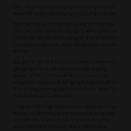
GN – Càng cung kính những người bạn đồng tu thì sự
thanh tịnh và hòa hợp trong đại chúng càng tăng thêm.
“Một thời
Phật
du hóa tại thành Vương Xá, trong rừng
Trúc Lâm, vườn Ca-lan-đa. Bấy giờ Tỳ-kheo Cù-ni-sư vì
có chút việc nên đến thành Vương Xá, ở tại Vô sự thất,
cười đùa kiêu ngạo, tháo động, không chánh niệm như
khỉ vượn.
Bấy giờ Tôn giả Xá-lê Tử cùng với chúng Tỳ-kheo sau
giờ ngọ thực, vì có chút việc nên vân tập tại giảng
đường. Tỳ-kheo Cù-ni-sư sau khi đã làm xong việc
trong thành Vương Xá, đi đến giảng đường. Tôn giả Xá-
lê Tử từ đằng xa trong thấy Cù-ni-sư đi đến. Nhân Cù-
ni-sư mà bảo các Tỳ-kheo rằng:
– Này chư Hiền, thầy Tỳ-kheo vô sự, sống ở nơi vô sự,
phải học sự kính trọng và biết tùy thuận quán sát. Này
chư Hiền, nếu Tỳ-kheo vô sự, sống ở nơi vô sự mà
phần nhiều không kính trọng, không biết tùy thuận