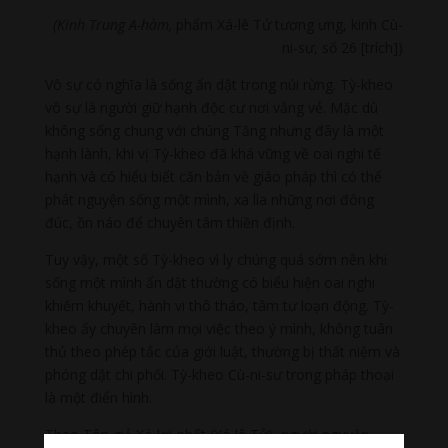
(Kinh Trung A-hàm,
phẩm Xá-lê Tử tương ưng, kinh Cù-
ni-sư, số 26 [trích])
Vô sự có nghĩa là sống ẩn dật trong núi rừng. Tỳ-kheo
vô sự là người giữ hạnh độc cư nơi vắng vẻ. Mặc dù
không sống chung với chúng Tăng nhưng đây là một
hạnh lành, khi vị Tỳ-kheo đã khá vững về oai nghi tế
hạnh và có hiểu biết căn bản về giáo pháp thì có thể
phát nguyện sống một mình, xa lìa những nơi đông
đúc, ồn náo để chuyên tâm thiền định.
Tuy vậy, một số Tỳ-kheo vì ly chúng quá sớm nên khi
sống một mình ẩn dật thường có biểu hiện oai nghi
khiếm khuyết, hành vi thô tháo, tâm tư loạn động. Tỳ-
kheo ấy chuyên làm mọi việc theo ý mình, không tuân
thủ theo phép tắc của giới luật, thường bị thất niệm và
phóng dật chi phối. Tỳ-kheo Cù-ni-sư trong pháp thoại
là một điển hình.
Theo Tôn giả Xá-lợi-phất (Xá-lê Tử), người nguyện