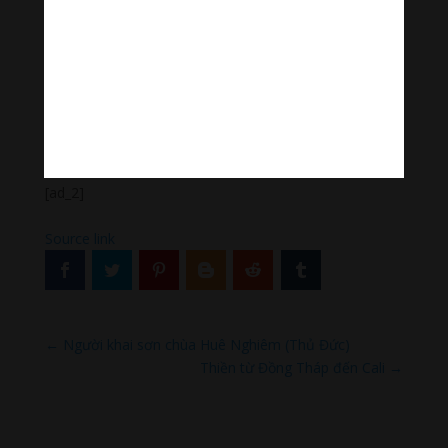
nơi vắng vẻ, không bị ràng buộc để phóng túng theo ý
thích của mình thì cần quay về nương tựa vào Tăng
chúng. Câu “Tăng ly chúng Tăng tàn” để chỉ cho những
trường hợp này.
Quảng Tánh
[ad_2]
Source link
←
Người khai sơn chùa Huê Nghiêm (Thủ Đức)
Thiền từ Đồng Tháp đến Cali
→