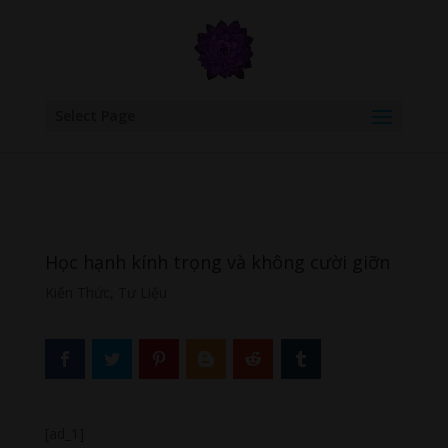
google.com, pub-6277401358830299, DIRECT, f08c47fec0942fa0
Select Page
Học hạnh kính trọng và không cười giỡn
Kiến Thức
,
Tư Liệu
[ad_1]