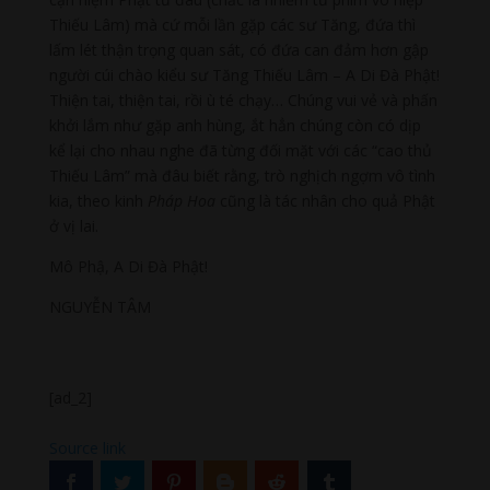
Thiếu Lâm) mà cứ mỗi lần gặp các sư Tăng, đứa thì
lấm lét thận trọng quan sát, có đứa can đảm hơn gập
người cúi chào kiểu sư Tăng Thiếu Lâm – A Di Đà Phật!
Thiện tai, thiện tai, rồi ù té chạy… Chúng vui vẻ và phấn
khởi lắm như gặp anh hùng, ắt hẳn chúng còn có dịp
kể lại cho nhau nghe đã từng đối mặt với các “cao thủ
Thiếu Lâm” mà đâu biết rằng, trò nghịch ngợm vô tình
kia, theo kinh
Pháp Hoa
cũng là tác nhân cho quả Phật
ở vị lai.
Mô Phậ, A Di Đà Phật!
NGUYỄN TÂM
[ad_2]
Source link