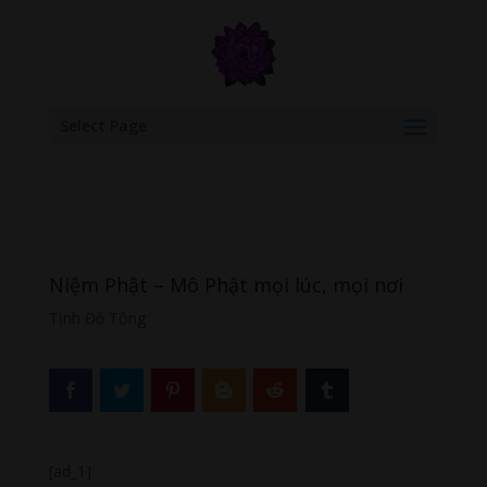
google.com, pub-6277401358830299, DIRECT, f08c47fec0942fa0
Select Page
Niệm Phật – Mô Phật mọi lúc, mọi nơi
Tịnh Độ Tông
[ad_1]