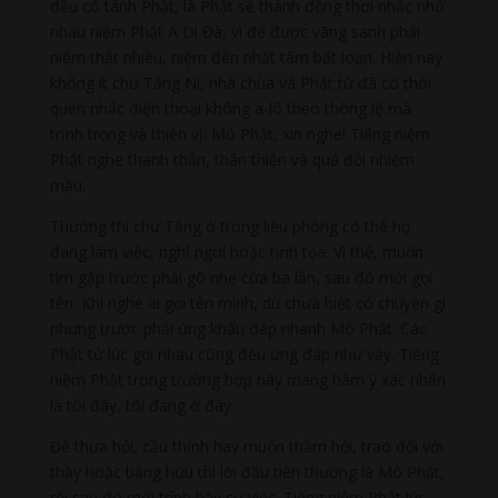
đều có tánh Phật, là Phật sẽ thành đồng thơi nhắc nhở
nhau niệm Phật A Di Đà, vì để được vãng sanh phải
niệm thật nhiều, niệm đến nhất tâm bất loạn. Hiện nay
không ít chư Tăng Ni, nhà chùa và Phật tử đã có thói
quen nhấc điện thoại không a-lô theo thông lệ mà
trịnh trọng và thiền vị: Mô Phật, xin nghe! Tiếng niệm
Phật nghe thanh thản, thân thiện và quá đỗi nhiệm
mầu.
Thường thì chư Tăng ở trong liêu phòng có thể họ
đang làm việc, nghỉ ngơi hoặc tịnh tọa. Vì thế, muốn
tìm gặp trước phải gõ nhẹ cửa ba lần, sau đó mới gọi
tên. Khi nghe ai gọi tên mình, dù chưa biết có chuyện gì
nhưng trước phải ứng khẩu đáp nhanh Mô Phật. Các
Phật tử lúc gọi nhau cũng đều ứng đáp như vậy. Tiếng
niệm Phật trong trường hợp này mang hàm ý xác nhận
là tôi đây, tôi đang ở đây.
Để thưa hỏi, cầu thỉnh hay muốn thăm hỏi, trao đổi với
thầy hoặc bằng hữu thì lời đầu tiên thường là Mô Phật,
rồi sau đó mới trình bày sự việc. Tiếng niệm Phật lúc