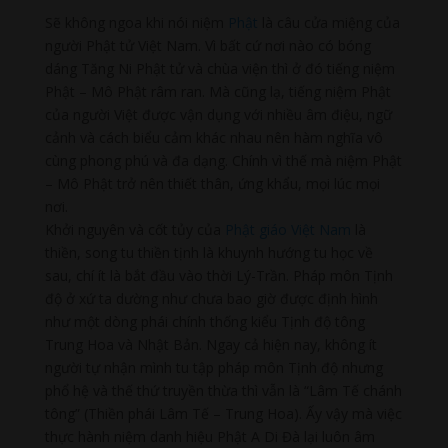
Sẽ không ngoa khi nói niệm
Phật
là câu cửa miệng của
người Phật tử Việt
Nam
. Vì bất cứ nơi nào có bóng
dáng Tăng Ni Phật tử và chùa viện thì ở đó tiếng niệm
Phật – Mô Phật râm ran. Mà cũng lạ, tiếng niệm Phật
của người Việt được vận dụng với nhiều âm điệu, ngữ
cảnh và cách biểu cảm khác nhau nên hàm nghĩa vô
cùng phong phú và đa dạng. Chính vì thế mà niệm Phật
– Mô Phật trở nên thiết thân, ứng khẩu, mọi lúc mọi
nơi.
Khởi nguyên và cốt tủy của
Phật giáo Việt Nam
là
thiền, song tu thiền tịnh là khuynh hướng tu học về
sau, chí ít là bắt đầu vào thời Lý-Trần. Pháp môn Tịnh
độ ở xứ ta dường như chưa bao giờ được định hình
như một dòng phái chính thống kiểu Tịnh độ tông
Trung Hoa và Nhật Bản. Ngay cả hiện nay, không ít
người tự nhận mình tu tập pháp môn Tịnh độ nhưng
phổ hệ và thế thứ truyền thừa thì vẫn là “Lâm Tế chánh
tông” (Thiền phái Lâm Tế – Trung Hoa). Ấy vậy mà việc
thực hành niệm danh hiệu Phật A Di Đà lại luôn âm