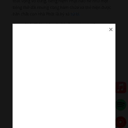
thất vọng vô cùng, tiếng niệm Phật não nề như một
tiếng thở dài nhưng cũng hàm chứa và thể hiện được
bản chất con nhà Phật là hỷ xả
từ bi
.
Trong kinh Phật có huyền ký rằng, vào giai đoạn cuối
của thời mạt pháp, lúc ấy kinh điển đều hoại mất
nhưng Thánh hiệu Phật vẫn còn. Giai đoạn ấy hẳn còn
xa, nhưng cách đây không lâu, khi đất nước vừa thống
nhất, thời ấy vai trò của tôn giáo chưa được nhận thức
đúng đắn, chúng tôi có chuyến hành hương ra miền
Bắc khảo cứu, chiêm bái các di tích, Thánh tích
Phật
giáo
và đã tận mắt chứng kiến khá nhiều chùa tháp
hoang lạnh, đìu hiu mà tê tái cõi lòng. Có những ngôi
danh lam ở đất Hà thành trong ngày sóc vọng cũng lác
đác có vài cụ già hom hem gần đất xa trời xì xụp lễ bái.
Không có Sư làm lễ, không kinh điển để tụng đọc, chỉ
còn lại một tấc lòng thành. Lạ lùng hơn, đứng trước bất
cứ pho tượng nào trong chùa, không cứ gì Phật Thích
Ca, Phật Di Đà hay Phật Dược Sư và cũng chẳng thiết
là Đức Ông hay Thánh tăng La hán, các già đều lâm