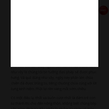
râm Nam mô A Di Đà Phật, Nam mô A Di Đà Phật rồi
nguyện xin đủ điều.
Vậy mà đến khi tham gia trẩy hội Yên Tử, chứng kiến
hai dòng người ngoăn ngoèo bất tận nối đuôi nhau lên
xuống đỉnh chùa Đồng và tiếng niệm Phật vang rền
chốn Tổ của khách hành hương, chúng tôi thật sự xúc
động. Thật lạ kỳ, từ nam thanh nữ tú hiếu kỳ cho đến
các già run rẩy hy vọng lên chôn Tổ lần cuối, tất cả đều
mệt phờ vậy mà không ai bảo ai đều góp lời niệm
Phật. Họ niệm Phật như chào và động viên nhau hướng
thiện, làm lành với lòng nhẹ như sương khói lãng đãng
phù vân. Chỉ cần thấy người dân niệm Phật thành tâm
như vậy là chúng tôi tin tưởng đạo pháp sẽ được phục
hưng. Và quả đúng như vậy, ngày nay phần lớn chùa
chiền đã được trùng tu, tiếng chuông chùa cùng với lời
tụng kinh niệm Phật lại rền vang mỗi sớm chiều.
Có một điều lạ nhất và buồn cười nhất là đám trẻ con
từ thành thị cho đến nông thôn, không biết chúng tiếp
cận niệm Phật từ đâu (chắc là nhiễm từ phim võ hiệp