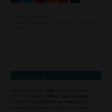
←
Tại sao phải tu Thiền?
Thiền sư Thích Nhất Hạnh trong lòng Tăng Ni, Phật tử
miền Nam
→
Meditation Mel
|
Meditation Melody creates transformative meditative
music inspired by Buddhism, mantras, healing
frequencies, and deep ambient soundscapes. Our
tracks blend epic meditation, Zen minimalism,