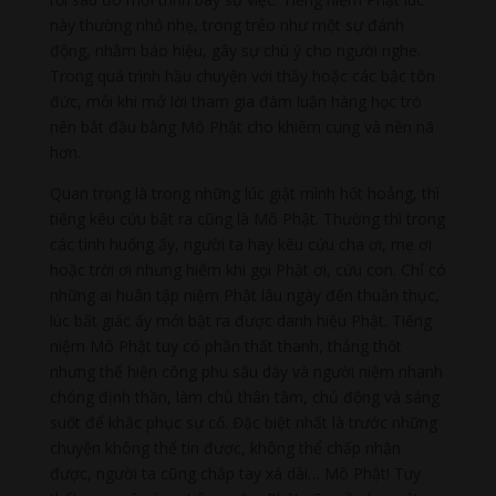
này thường nhỏ nhẹ, trong trẻo như một sự đánh
động, nhằm báo hiệu, gây sự chú ý cho người nghe.
Trong quá trình hầu chuyện với thầy hoặc các bậc tôn
đức, mỗi khi mở lời tham gia đàm luận hàng học trò
nên bắt đầu bằng Mô Phật cho khiêm cung và nền nã
hơn.
Quan trọng là trong những lúc giật mình hốt hoảng, thì
tiếng kêu cứu bật ra cũng là Mô Phật. Thường thì trong
các tình huống ấy, người ta hay kêu cứu cha ơi, mẹ ơi
hoặc trời ơi nhưng hiếm khi gọi Phật ơi, cứu con. Chỉ có
những ai huân tập niệm Phật lâu ngày đến thuần thục,
lúc bất giác ấy mới bật ra được danh hiệu Phật. Tiếng
niệm Mô Phật tuy có phần thất thanh, thảng thốt
nhưng thể hiện công phu sâu dày và người niệm nhanh
chóng định thần, làm chủ thân tâm, chủ động và sáng
suốt để khắc phục sự cố. Đặc biệt nhất là trước những
chuyện không thể tin được, không thể chấp nhận
được, người ta cũng chắp tay xá dài… Mô Phật! Tuy