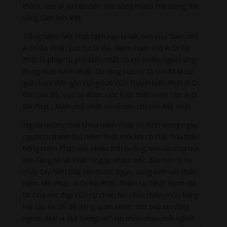
thầm, bền bỉ và tạo nên sức sống mạnh mẽ trong đời
sống tâm linh Việt.
Tiếng niệm Mô Phật hiện nay là kết tinh của
Nam
mô
A Di Đà Phật, Lục tự Di Đà. Niệm
Nam
mô A Di Đà
Phật là pháp tu phổ biến nhất, được nhiều người ứng
dụng thực hành nhất. Dù rằng Lục tự Di Đà đã là sự
giản lược đến gần cùng cực của Thánh hiệu Phật A Di
Đà. Sau đó, Lục tự được ước lược thêm nữa còn A Di
Đà
Phật
,
Nam
mô Phật và về sau chỉ còn Mô Phật.
Ngoài những thời khóa niệm Phật cố định trong ngày,
người tu tranh thủ niệm Phật mỗi khi có thể, hóa thân
tiếng niệm Phật vào nhiều tình huống, mọi lúc mọi nơi.
Khi Tăng Ni và Phật tử gặp nhau, việc đầu tiên là họ
chắp tay hình búp sen trước ngực, cung kính vái chào,
niệm Mô Phật, A Di Đà Phật. Thiền sư Nhất Hạnh đã
thi hóa nét đẹp của sự chào hỏi chốn thiền môn bằng
hai câu kệ để dễ dàng quán niệm
“Sen búp xin tặng
người. Một vị Bụt tương lai”
. Họ nhắc nhau mỗi người