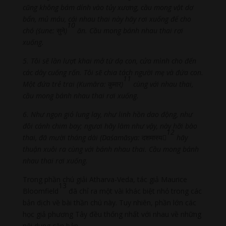
cũng không bám dính vào tủy xương, cầu mong vật dơ
bẩn, mủ máu, cái nhau thai này hãy rơi xuống để cho
10
chó (śune:
सुने
)
ăn. Cầu mong bánh nhau thai rơi
xuống.
5. Tôi sẽ lần lượt khai mở từ dạ con, cửa mình cho đến
các dây cuống rốn. Tôi sẽ chia tách người mẹ và đứa con.
11
Một đứa trẻ trai (Kumāra:
कुमार
)
cùng với nhau thai,
cầu mong bánh nhau thai rơi xuống.
6. Như ngọn gió lung lay, như linh hồn dao động, như
đôi cánh chim bay; ngươi hãy làm như vậy, này hỡi bào
12
thai, đã mười tháng dài (Daśamāsya:
दशमास्य
hãy
thuận xuôi ra cùng với bánh nhau thai. Cầu mong bánh
nhau thai rơi xuống.
Trong phần chú giải Atharva-Veda, tác giả Maurice
13
Bloomfield
đã chỉ ra một vài khác biệt nhỏ trong các
bản dịch về bài thần chú này. Tuy nhiên, phần lớn các
học giả phương Tây đều thống nhất với nhau về những
nội dung căn bản.