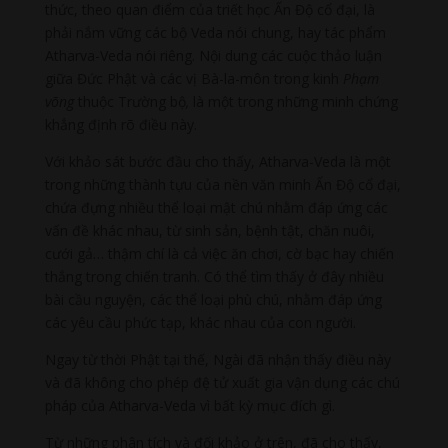
thức, theo quan điểm của triết học Ấn Độ cổ đại, là
phải nắm vững các bộ Veda nói chung, hay tác phẩm
Atharva-Veda nói riêng. Nội dung các cuộc thảo luận
giữa Đức Phật và các vị Bà-la-môn trong kinh
Phạm
võng
thuộc Trường bộ
,
là một trong những minh chứng
khẳng định rõ điều này.
Với khảo sát bước đầu cho thấy, Atharva-Veda là một
trong những thành tựu của nền văn minh Ấn Độ cổ đại,
chứa đựng nhiều thể loại mật chú nhằm đáp ứng các
vấn đề khác nhau, từ sinh sản, bệnh tật, chăn nuôi,
cưới gả… thậm chí là cả việc ăn chơi, cờ bạc hay chiến
thắng trong chiến tranh. Có thể tìm thấy ở đây nhiều
bài cầu nguyện, các thể loại phù chú, nhằm đáp ứng
các yêu cầu phức tạp, khác nhau của con người.
Ngay từ thời Phật tại thế, Ngài đã nhận thấy điều này
và đã không cho phép đệ tử xuất gia vận dụng các chú
pháp của Atharva-Veda vì bất kỳ mục đích gì.
Từ những phân tích và đối khảo ở trên, đã cho thấy,