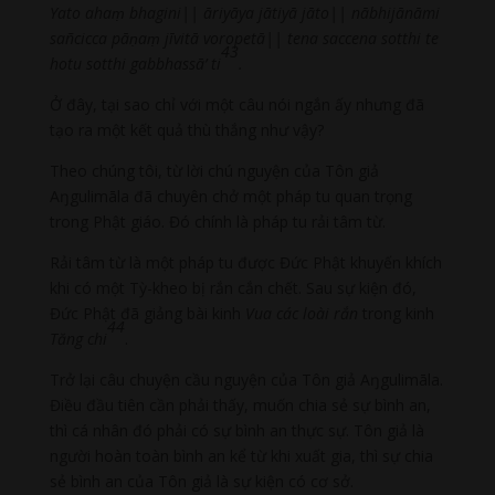
Yato aha
ṃ bhagini|| āriyāya jātiyā jāto|| nābhijānāmi
sañcicca pā
ṇa
ṃ jīvitā voropetā|| tena saccena sotthi te
43
hotu sotthi gabbhassā’ ti
.
Ở đây, tại sao chỉ với một câu nói ngắn ấy nhưng đã
tạo ra một kết quả thù thắng như vậy?
Theo chúng tôi, từ lời chú nguyện của Tôn giả
Aŋgulimāla đã chuyên chở một pháp tu quan trọng
trong Phật giáo. Đó chính là pháp tu rải tâm từ.
Rải tâm từ là một pháp tu được Đức Phật khuyến khích
khi có một Tỳ-kheo bị rắn cắn chết. Sau sự kiện đó,
Đức Phật đã giảng bài kinh
Vua các loài rắn
trong kinh
44
Tăng chi
.
Trở lại câu chuyện cầu nguyện của Tôn giả Aŋgulimāla.
Điều đầu tiên cần phải thấy, muốn chia sẻ sự bình an,
thì cá nhân đó phải có sự bình an thực sự. Tôn giả là
người hoàn toàn bình an kể từ khi xuất gia, thì sự chia
sẻ bình an của Tôn giả là sự kiện có cơ sở.