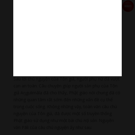
Một lần nọ vào thành khất thực, có một sản phụ đang
chuyển dạ cầu mong Tôn giả chỉ cho một pháp bình
an. Thực tế này Tôn giả Aŋgulimāla chưa từng gặp bao
giờ nên phải trở về tham vấn Đức Thế Tôn. Sau khi
nghe Đức Phật chỉ dạy, Tôn giả quay trở lại chỗ người
sản phụ và dạy rằng:
Thưa bà chị, vì rằng tôi từ khi được Thánh sanh đến nay
chưa bao giờ cố ý giết hại mạng sống của chúng sanh,
mong rằng với sự thật ấy, bà được an toàn, và sanh đẻ
42
được an toàn
.
Sau lời chú nguyện của Tôn giả, người phụ nữ đã vượt
cạn an toàn. Câu chuyện giúp người sản phụ của Tôn
giả Aŋgulimāla đã cho thấy, Phật giáo nói chung đã có
những quan tâm rất sớm đến những vấn đề cụ thể
trong cuộc sống. Không những vậy, toàn văn câu chú
nguyện của Tôn giả, đã được một số truyền thống
Phật giáo sử dụng như một bài chú
Hộ sản
. Nguyên
văn Pāli của câu chú nguyện ấy như sau: