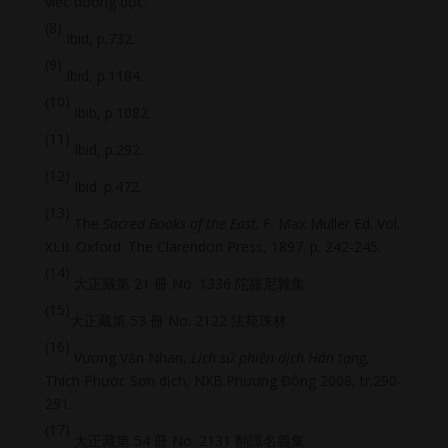
việc dưỡng dục.
(8)
Ibid, p.732.
(9)
Ibid, p.1184.
(10)
Ibib, p.1082.
(11)
Ibid, p.292.
(12)
Ibid. p.472.
(13)
The
Sacred Books of the East,
F. Max Muller Ed. Vol.
XLII. Oxford: The Clarendon Press, 1897. p. 242-245.
(14)
大正藏第 21 冊 No. 1336 陀羅尼雜集.
(15)
大正藏第 53 冊 No. 2122 法苑珠林.
(16)
Vương Văn Nhan,
Lịch sử phiên dịch Hán tạng,
Thích Phước Sơn dịch, NXB.Phương Đông 2008, tr.290-
291.
(17)
大正藏第 54 冊 No. 2131 翻譯名義集.