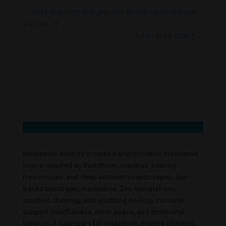
←
Chạy đua cùng thời gian cho những người mới mất
vì Covid-19
Có tu ắt có chứng
→
Meditation Melody creates transformative meditative
music inspired by Buddhism, mantras, healing
frequencies, and deep ambient soundscapes. Our
tracks blend epic meditation, Zen minimalism,
spiritual chanting, and soothing healing music to
support mindfulness, inner peace, and emotional
balance. A sanctuary for relaxation, mantra chanting,