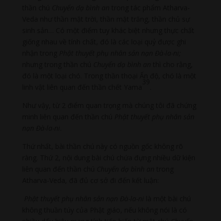
thần chú
Chuyển dạ bình an
trong tác phẩm Atharva-
Veda như thần mặt trời, thần mặt trăng, thần chủ sự
sinh sản… Có một điểm tuy khác biệt nhưng thực chất
giống nhau về tính chất, đó là các loại quỷ được ghi
nhận trong
Phật thuyết phụ nhân sản nạn Đà-la-ni;
nhưng trong thần chú
Chuyển dạ bình an
thì cho rằng,
đó là một loại chó. Trong thần thoại Ấn độ, chó là một
39
linh vật liên quan đến thần chết Yama
.
Như vậy, từ 2 điểm quan trọng mà chúng tôi đã chứng
minh liên quan đến thần chú
Phật thuyết phụ nhân sản
nạn Đà-la-ni
.
Thứ nhất, bài thần chú này có nguồn gốc không rõ
ràng. Thứ 2, nội dung bài chú chứa đựng nhiều dữ kiện
liên quan đến thần chú
Chuyển dạ bình an
trong
Atharva-Veda, đã đủ cơ sở đi đến kết luận:
Phật thuyết phụ nhân sản nạn Đà-la-ni
là một bài chú
không thuần túy của Phật giáo, nếu không nói là có