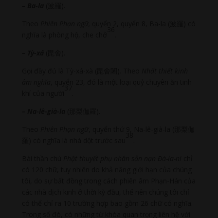
– Ba-la
(波羅).
Theo
Phiên Phạn ngữ,
quyển 2, quyển 8, Ba-la (波羅) có
36
nghĩa là phòng hộ, che chở
.
– Tỳ-xá
(毘舍).
Gọi đầy đủ là Tỳ-xá-xà (毘舍闍). Theo
Nhất thiết kinh
âm nghĩa
, quyển 23, đó là một loại quỷ chuyên ăn tinh
37
khí của người
.
– Na-lê-già-la
(那梨伽羅).
Theo
Phiên Phạn ngữ
, quyển thứ 9, Na-lê-già-la (那梨伽
38
羅) có nghĩa là nhà dột trước sau
.
Bài thần chú
Phật thuyết phụ nhân sản nạn Đà-la-ni
chỉ
có 120 chữ, tuy nhiên do khả năng giới hạn của chúng
tôi, do sự bất đồng trong cách phiên âm Phạn-Hán của
các nhà dịch kinh ở thời kỳ đầu, thế nên chúng tôi chỉ
có thể chỉ ra 10 trường hợp bao gồm 26 chữ có nghĩa.
Trong số đó, có những từ khóa quan trọng liên hệ với