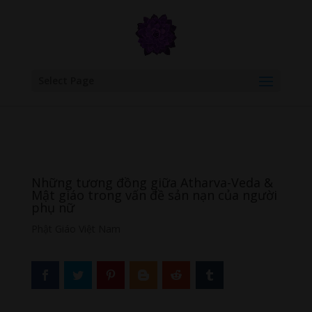
google.com, pub-6277401358830299, DIRECT, f08c47fec0942fa0
Select Page
Những tương đồng giữa Atharva-Veda &
Mật giáo trong vấn đề sản nạn của người
phụ nữ
Phật Giáo Việt Nam