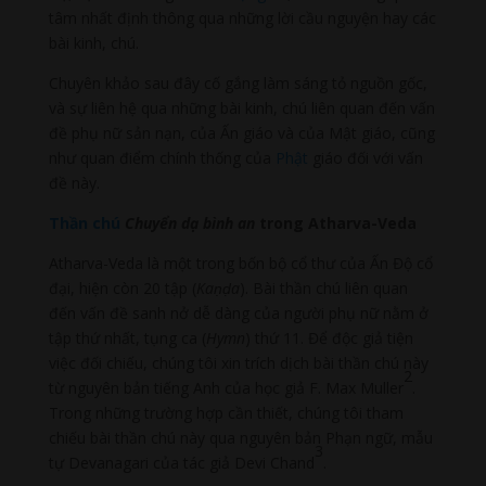
tâm nhất định thông qua những lời cầu nguyện hay các
bài kinh, chú.
Chuyên khảo sau đây cố gắng làm sáng tỏ nguồn gốc,
và sự liên hệ qua những bài kinh, chú liên quan đến vấn
đề phụ nữ sản nạn, của Ấn giáo và của Mật giáo, cũng
như quan điểm chính thống của
Phật
giáo đối với vấn
đề này.
Thần chú
Chuyển dạ bình an
trong Atharva-Veda
Atharva-Veda là một trong bốn bộ cổ thư của Ấn Độ cổ
đại, hiện còn 20 tập (
Ka
ṇḍa
). Bài thần chú liên quan
đến vấn đề sanh nở dễ dàng của người phụ nữ nằm ở
tập thứ nhất, tụng ca (
Hymn
) thứ 11. Để độc giả tiện
việc đối chiếu, chúng tôi xin trích dịch bài thần chú này
2
từ nguyên bản tiếng Anh của học giả F. Max Muller
.
Trong những trường hợp cần thiết, chúng tôi tham
chiếu bài thần chú này qua nguyên bản Phạn ngữ, mẫu
3
tự Devanagari của tác giả Devi Chand
.