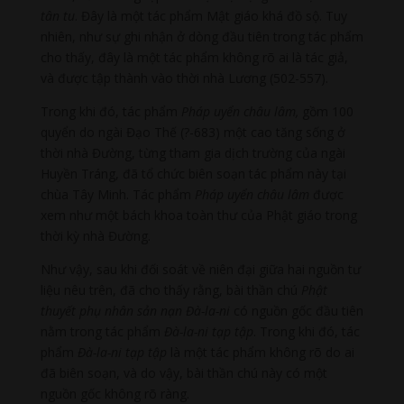
tân tu
. Đây là một tác phẩm Mật giáo khá đồ sộ. Tuy
nhiên, như sự ghi nhận ở dòng đầu tiên trong tác phẩm
cho thấy, đây là một tác phẩm không rõ ai là tác giả,
và được tập thành vào thời nhà Lương (502-557).
Trong khi đó, tác phẩm
Pháp uyển châu lâm,
gồm 100
quyển
do ngài Đạo Thế (?-683) một cao tăng sống ở
thời nhà Đường, từng tham gia dịch trường của ngài
Huyền Tráng, đã tổ chức biên soạn tác phẩm này tại
chùa Tây Minh. Tác phẩm
Pháp uyển châu lâm
được
xem như một bách khoa toàn thư của Phật giáo trong
thời kỳ nhà Đường.
Như vậy, sau khi đối soát về niên đại giữa hai nguồn tư
liệu nêu trên, đã cho thấy rằng, bài thần chú
Phật
thuyết phụ nhân sản nạn Đà-la-ni
có nguồn gốc đầu tiên
nằm trong tác phẩm
Đà-la-ni tạp tập
. Trong khi đó, tác
phẩm
Đà-la-ni tạp tập
là một tác phẩm không rõ do ai
đã biên soạn, và do vậy, bài thần chú này có một
nguồn gốc không rõ ràng.