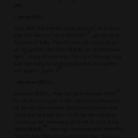
(सोम
)
.
– Lợi-dạ
(利夜)
Theo
Nhất thiết kinh âm nghĩa
, quyển 21, đó là tên vị
26
thần Phổ Hiện Cát Tường (普現吉祥)
, gọi đầy đủ là
Thi-lợi-dạ (尸利夜). Thần Phổ Hiện Cát Tường rất gần
với tên gọi thần Phổ Thiện (普善神), tức là thần Pūṣan
27
(पूषन)
trong Atharva-Veda. Tên của vị thần này cũng
xuất hiện trong
Đại phương quảng Phật Hoa nghiêm
28
kinh
quyển 1, quyển 3
.
– Ma-nộ-sa
(摩怒沙).
29
Ma-nộ-sa (摩怒沙), Phạn ngữ ghi là Manuṣya (मनुष्य
,
tức chỉ cho con người. Ở đây, nghĩa của từ Ma-nộ-sa
rất gần với nghĩa Kumāra (कुमार trong Atharva-Veda.
Trong kinh tạng Mật giáo, có đề cập đến một pháp
của
Đại oai đức minh vương
gọi là Ma-nỗ-sa-lỗ-địa-la
30
(摩努沙嚕地囉)
. Phạn ngữ: Manuṣyarudhira (मनुष्यरुधिर).
Theo từ điển Phật học của Đinh Phúc Bảo, Ma-nỗ-sa