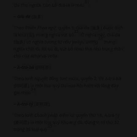
31
chỉ cho người. Còn Lỗ-địa-la là máu
.
– Già-đa
(伽多)
Theo
Phiên Phạn ngữ
, quyển 3, Già-đa (伽多) được dịch
32
là khứ (去), mang nghĩa vứt bỏ
. Ở nghĩa này, Già-đa
33
(伽多) có nghĩa tương tự như Jarāyu जरायु)
mang
nghĩa chết đi, lột bỏ đi, vứt bỏ nhau thai nhu trong thần
chú của Atharva-Veda
– A-trá-bà
(阿吒婆);
Theo kinh
Nguyệt đăng tam muội
, quyển 2, thì A-trá-bà
(阿吒婆) là một loại quỷ Dạ-xoa hôi hám với lông đầy
34
gai nhọn
.
– A-trá-tỳ
(婆吒毘)
Theo kinh
Chánh pháp niệm xứ
quyển thứ 16, A-trá-tỳ
(婆吒毘) là một loại quỷ Khoáng dã, đứng vị trí thứ 32
35
trong 36 loại quỷ
.