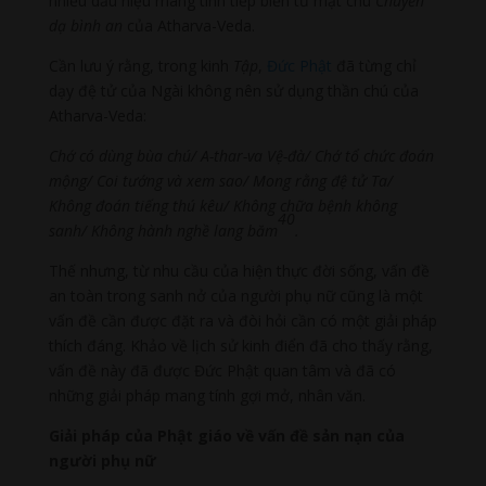
nhiều dấu hiệu mang tính tiếp biến từ mật chú
Chuyển
dạ bình an
của Atharva-Veda.
Cần lưu ý rằng, trong kinh
Tập
,
Đức Phật
đã từng chỉ
dạy đệ tử của Ngài không nên sử dụng thần chú của
Atharva-Veda:
Chớ có dùng bùa chú/ A-thar-va Vệ-đà/ Chớ tổ chức đoán
mộng/ Coi tướng và xem sao/ Mong rằng đệ tử Ta/
Không đoán tiếng thú kêu/ Không chữa bệnh không
40
sanh/ Không hành nghề lang băm
.
Thế nhưng, từ nhu cầu của hiện thực đời sống, vấn đề
an toàn trong sanh nở của người phụ nữ cũng là một
vấn đề cần được đặt ra và đòi hỏi cần có một giải pháp
thích đáng. Khảo về lịch sử kinh điển đã cho thấy rằng,
vấn đề này đã được Đức Phật quan tâm và đã có
những giải pháp mang tính gợi mở, nhân văn.
Giải pháp của Phật giáo về vấn đề sản nạn của
người phụ nữ