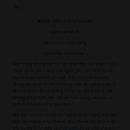
[ad_1]
NSGN
– Chớ có dùng bùa chú,
A-thar-va Vệ-đà.
Chớ tổ chức đoán mộng,
1
Coi tướng và xem sao
.
Một trong những trăn trở liên quan đến sức khỏe, hoặc
thậm chí là sinh mạng của người phụ nữ ở thời kỳ cổ
đại, là được sinh nở an toàn. Vì lẽ, với nhân loại nói
chung và người Ấn Độ nói riêng, mặc dù ngành y học ở
thời kỳ cổ đại đã có những thành tựu đáng chú ý, thế
nhưng đứng trước yêu cầu an toàn trong sanh nở, là
một thử thách không giản đơn.
Đối diện với thực trạng này, ngoài nỗ lực mang tính chủ
đạo của ngành y học thời kỳ đầu, thì các tôn giáo ở Ấn
Độ, cụ thể là Ấn giáo và
Phật giáo
, đã có những quan