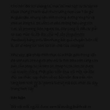
Cho nên đối với chúng ta, mặc dù mới tập sự tu tập và
chưa chứng Thánh quả như trường hợp của Tôn giả
Aŋgulimāla, nhưng nếu biết trưởng dưỡng lòng từ và
chia sẻ lòng từ, thì vẫn tạo nên những hiệu ứng tích
cực. Về phương diện ngược lại, đây cũng là điều lý giải
tại sao mặc dù đã đọc chú
Hộ sản
(
A
ṅ
gulimāla
Paritta
ṃ
) hàng triệu lần nhưng kết quả chuyển biến rất
ít, do vì năng lực tâm từ hạn chế của chúng ta.
Như vậy, giải pháp thiết thực của Phật giáo trong vấn
đề sản nạn của người phụ nữ là dựa trên nền tảng căn
bản của pháp tu rải tâm từ. Pháp tu rải tâm từ được
các truyền thống Phật giáo triển khai với một vài đặc
thù, sai khác; tuy nhiên, về cơ bản vẫn dựa trên nền
tảng kinh kinh
Từ bi
(Mettā Sutta) mà Đức Phật đã dạy
45
trong kinh
Tập
.
Kết luận
Đối với một người được xem là trưởng thành về tri