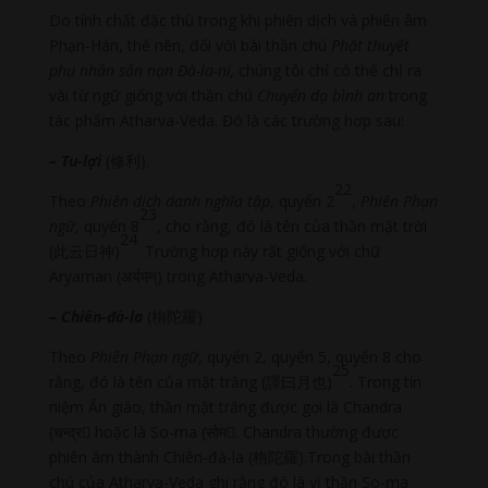
Do tính chất đặc thù trong khi phiên dịch và phiên âm
Phạn-Hán, thế nên, đối với bài thần chú
Phật thuyết
phụ nhân sản nạn Đà-la-ni,
chúng tôi chỉ có thể chỉ ra
vài từ ngữ giống với thần chú
Chuyển dạ bình an
trong
tác phẩm Atharva-Veda. Đó là các trường hợp sau:
– Tu-lợi
(修利).
22
Theo
Phiên dịch danh nghĩa tập
, quyển 2
,
Phiên Phạn
23
ngữ
, quyển 8
, cho rằng, đó là tên của thần mặt trời
24
(此云日神)
. Trường hợp này rất giống với chữ
Aryaman (अर्यमन्) trong Atharva-Veda.
– Chiên-đà-la
(栴陀羅)
Theo
Phiên Phạn ngữ
, quyển 2, quyển 5, quyển 8 cho
25
rằng, đó là tên của mặt trăng (譯曰月也)
. Trong tín
niệm Ấn giáo, thần mặt trăng được gọi là Chandra
(चन्द्र hoặc là So-ma (सोम. Chandra thường được
phiên âm thành Chiên-đà-la (栴陀羅).Trong bài thần
chú của Atharva-Veda ghi rằng đó là vị thần So-ma