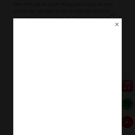
Kinh điển của hai truyền thống (Bắc truyền và Nam
truyền) đều ghi nhận về câu chuyện sinh động liên
41
quan đến Tôn giả Aŋgulimāla. Theo kinh
Trung bộ
và
Trưởng lão Tăng kệ
, do sự hướng dẫn của thầy tà, Tôn
giả Aŋgulimāla đã trở thành một kẻ sát nhân, gieo rắc
cái chết cho nhiều người, chỉ nhằm lấy ngón tay kết
thành tràng hoa. Kể từ khi theo Phật xuất gia, Tôn giả
Aŋgulimāla tinh tấn tu tập và đã được vua Pasenadi
nước Kosala trọng thị, tán thán. Về phương diện hành
trì, do bản thân từng là một kẻ sát nhân, nên Tôn giả
lấy pháp quán
từ bi
làm tâm điểm trong tu tập. Điều
này, trong
Trưởng lão Tăng kệ
Tôn giả đã tự thuật rằng:
Ai trước làm nghiệp ác,
Nay lấy thiện chận lại.
Chói sáng thế giới này,
Như trăng thoát mây che.