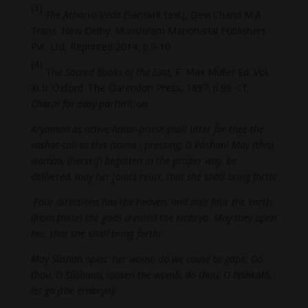
(3)
The Atharva-Veda
(Sanskrit text), Devi Chand M.A
Trans. New Delhy: Munshiram Manoharlal Publishers
Pvt. Ltd, Reprinted 2014, p.9-10.
(4)
The
Sacred Books of the East,
F. Max Muller Ed. Vol.
XLII. Oxford: The Clarendon Press, 1897. p.99. Cf,
Charm for easy parturition.
Aryaman as active hotar-priest shall utter for thee the
vashat-call at this (soma-) pressing, O Pûshan! May (this)
woman, (herself) begotten in the proper way, be
delivered, may her joints relax, that she shall bring forth!
Four directions has the heaven, and also four the earth:
(from these) the gods created the embryo. May they open
her, that she shall bring forth!
May Sûshan open: her womb do we cause to gape. Do
thou, O Sûshana, loosen the womb, do thou, O Bishkalâ,
let go (the ernbryo)!