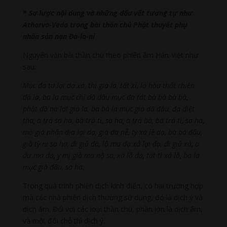
* Sơ lược nội dung và những dấu vết tương tự như
Atharva-Veda trong bài thần chú Phật thuyết phụ
nhân sản nạn Đà-la-ni
Nguyên văn bài thần chú theo phiên âm Hán-Việt như
sau:
Mục đa tu lợi dạ xá, thi già la, tất xỉ, la hầu thất chiên
đà la, ba la mục chí dã đâu mục đa tát bà bà bà bà,
phật đồ na lợi già la, ba bà la mục già dã đâu, đa điệt
tha, a trá sa ha, bà trá tì, sa ha, a trá bà, bà trá tì, sa ha,
mộ già nhân địa lợi dạ, già đa nễ, tỳ xá lệ dạ, bà bà đâu,
già tỳ ni sa ha, di giá đà, lộ ma dạ xá lợi dạ, di già xá, a
dư ma dạ, y mị già ma nộ sa, xá lô dạ, tát tì xá lô, ba la
mục già đâu, sa ha.
Trong quá trình phiên dịch kinh điển, có hai trường hợp
mà các nhà phiên dịch thường sử dụng, đó là dịch ý và
dịch âm. Đối với các loại thần chú, phần lớn là dịch âm,
và một đôi chỗ thì dịch ý.