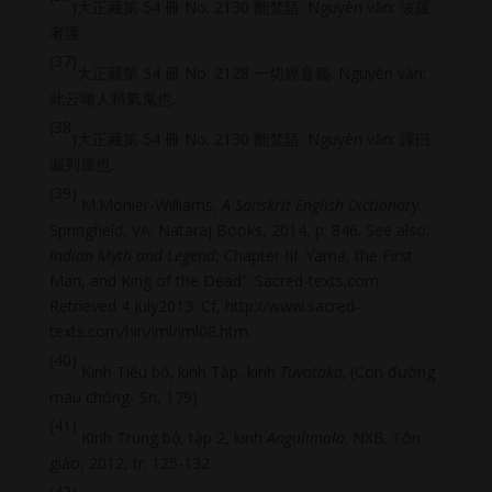
)大正藏第 54 冊 No. 2130 翻梵語. Nguyên văn: 波羅
者護.
(37)
大正藏第 54 冊 No. 2128 一切經音義. Nguyên văn:
此云噉人精氣鬼也.
(38
)大正藏第 54 冊 No. 2130 翻梵語. Nguyên văn: 譯曰
漏列屋也.
(39)
M.Monier-Williams,
A Sanskrit English Dictionary.
Springfield, VA: Nataraj Books, 2014, p. 846. See also:
Indian Myth and Legend:
Chapter III. Yama, the First
Man, and King of the Dead”. Sacred-texts.com.
Retrieved 4 July2013. Cf, http://www.sacred-
texts.com/hin/iml/iml08.htm.
(40)
Kinh Tiểu bộ, kinh Tập, kinh
Tuvataka,
(Con đường
mau chóng- Sn, 179).
(41)
Kinh Trung bộ, tập 2, kinh
Angulimala,
NXB. Tôn
giáo, 2012, tr. 125-132.
(42)