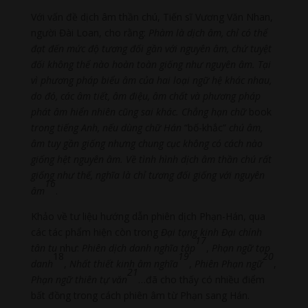
Với vấn đề dịch âm thần chú, Tiến sĩ Vương Văn Nhan,
người Đài Loan, cho rằng:
Phàm là dịch âm, chỉ có thể
đạt đến mức độ tương đối gần với nguyên âm, chứ tuyệt
đối không thể nào hoàn toàn giống như nguyên âm. Tại
vì phương pháp biểu âm của hai loại ngữ hệ khác nhau,
do đó, các âm tiết, âm điệu, âm chất và phương pháp
phát âm hiển nhiên cũng sai khác. Chẳng hạn chữ
book
trong tiếng Anh, nếu dùng chữ Hán
“bố-khắc”
chú âm,
âm tuy gần giống nhưng chung cục không có cách nào
giống hệt nguyên âm. Về tình hình dịch âm thần chú rất
giống như thế, nghĩa là chỉ tương đối giống với nguyên
16
âm
.
Khảo về tư liệu hướng dẫn phiên dịch Phạn-Hán, qua
các tác phẩm hiện còn trong
Đại tạng kinh Đại chính
17
tân tu
như:
Phiên dịch danh nghĩa tập
,
Phạn ngữ tạp
18
19
20
danh
,
Nhất thiết kinh âm nghĩa
,
Phiên Phạn ngữ
,
21
Phạn ngữ thiên tự văn
…đã cho thấy có nhiều điểm
bất đồng trong cách phiên âm từ Phạn sang Hán.