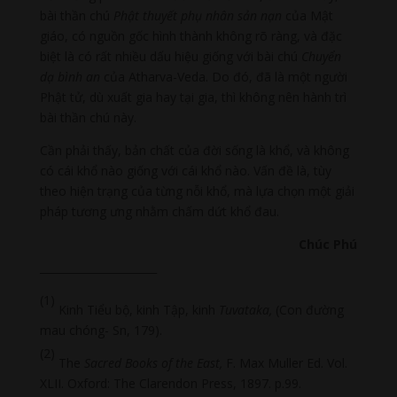
bài thần chú
Phật thuyết phụ nhân sản nạn
của Mật
giáo, có nguồn gốc hình thành không rõ ràng, và đặc
biệt là có rất nhiều dấu hiệu giống với bài chú
Chuyển
dạ bình an
của Atharva-Veda. Do đó, đã là một người
Phật tử, dù xuất gia hay tại gia, thì không nên hành trì
bài thần chú này.
Cần phải thấy, bản chất của đời sống là khổ, và không
có cái khổ nào giống với cái khổ nào. Vấn đề là, tùy
theo hiện trạng của từng nỗi khổ, mà lựa chọn một giải
pháp tương ưng nhằm chấm dứt khổ đau.
Chúc Phú
______________________
(1)
Kinh Tiểu bộ, kinh Tập, kinh
Tuvataka,
(Con đường
mau chóng- Sn, 179).
(2)
The
Sacred Books of the East,
F. Max Muller Ed. Vol.
XLII. Oxford: The Clarendon Press, 1897. p.99.