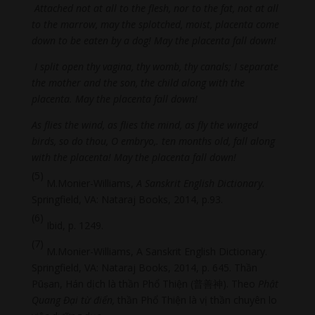
Attached not at all to the flesh, nor to the fat, not at all
to the marrow, may the splotched, moist, placenta come
down to be eaten by a dog! May the placenta fall down!
I split open thy vagina, thy womb, thy canals; I separate
the mother and the son, the child along with the
placenta. May the placenta fall down!
As flies the wind, as flies the mind, as fly the winged
birds, so do thou, O embryo,. ten months old, fall along
with the placenta! May the placenta fall down!
(5)
M.Monier-Williams,
A Sanskrit English Dictionary.
Springfield, VA: Nataraj Books, 2014, p.93.
(6)
Ibid, p. 1249.
(7)
M.Monier-Williams, A Sanskrit English Dictionary.
Springfield, VA: Nataraj Books, 2014, p. 645. Thần
Pūṣan, Hán dịch là thần Phổ Thiện (普善神). Theo
Phật
Quang Đại từ điển,
thần Phổ Thiện là vị thần chuyên lo