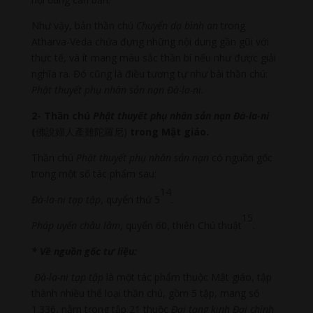
Như vậy, bản thần chú
Chuyển dạ bình an
trong
Atharva-Veda chứa đựng những nội dung gần gũi với
thực tế, và ít mang màu sắc thần bí nếu như được giải
nghĩa ra. Đó cũng là điều tương tự như bài thần chú:
Phật thuyết phụ nhân sản nạn Đà-la-ni
.
2- Thần chú
Phật thuyết phụ nhân sản nạn Đà-la-ni
(
佛說婦人產難陀羅尼)
trong Mật giáo.
Thần chú
Phật thuyết phụ nhân sản nạn
có nguồn gốc
trong một số tác phẩm sau:
14
Đà-la-ni tạp tập
, quyển thứ 5
.
15
Pháp uyển châu lâm
, quyển 60, thiên Chú thuật
.
* Về nguồn gốc tư liệu:
Đà-la-ni tạp tập
là một tác phẩm thuộc Mật giáo, tập
thành nhiều thể loại thần chú, gồm 5 tập, mang số
1.336, nằm trong tập 21 thuộc
Đại tạng kinh Đại chính