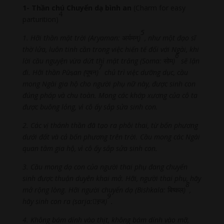
1- Thần chú Chuyển dạ bình an
(Charm for easy
4
parturition)
5
1. Hỡi thần mặt trời (Aryaman:
अर्यमन्
)
, như một đạo sĩ
thờ lửa, luôn tinh cần trong việc hiến tế đối với Ngài, khi
6
lời cầu nguyện vừa dứt thì mặt trăng (Soma:
सोम
)
sẽ lặn
7
đi. Hỡi thần Pū
ṣ
an (
पूषन
)
chủ trì việc dưỡng dục, cầu
mong Ngài gia hộ cho người phụ nữ này, được sinh con
đúng pháp và chu toàn. Mong các khớp xương của cô ta
được buông lỏng, vì cô ấy sắp sửa sinh con.
2. Các vị thánh thần đã tạo ra phôi thai, từ bốn phương
dưới đất và cả bốn phương trên trời. Cầu mong các Ngài
quan tâm gia hộ, vì cô ấy sắp sửa sinh con.
3. Cầu mong dạ con của người thai phụ đang chuyển
sinh được thuận duyên khai mở. Hỡi, người thai phụ, hãy
8
mở rộng lòng. Hỡi người chuyển dạ (Bishkala:
बिष्कल
)
,
9
hãy sinh con ra (sarja:
स्र्ज
)
.
4. Không bám dính vào thịt, không bám dính vào mỡ,