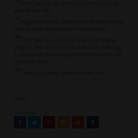
Kinh Trung bộ, tập 2, kinh
Angulimala,
NXB. Tôn
giáo, 2012, tr. 130.
(43)
Aŋgulimāla Sutta
ṃ. Adapted from the digital version
of the Sri Lanka Buddha Jayanti Tripitaka Series.
(44)
Kinh Tăng chi, chương Bốn pháp, phẩm Nghiệp
công đức, kinh
Vua các loài rắn
. Xem thêm, Cullavagga
2, chương Các tiểu sự, tụng phẩm thứ nhất và thứ nhì,
tụng phẩm 26-27.
(45)
Kinh
T
ập
, chương 1, phẩm Rắn, kinh
T
ừ bi.
[ad_2]
Source link