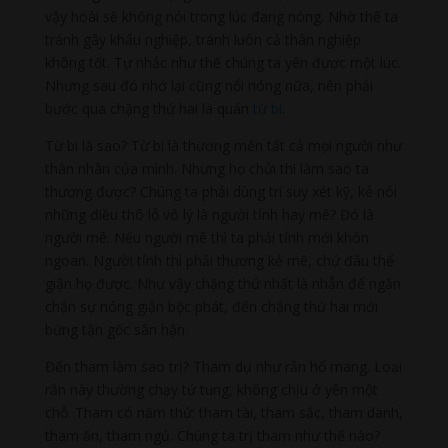
vậy hoài sẽ không nói trong lúc đang nóng. Nhờ thế ta
tránh gây khẩu nghiệp, tránh luôn cả thân nghiệp
không tốt. Tự nhắc như thế chúng ta yên được một lúc.
Nhưng sau đó nhớ lại cũng nổi nóng nữa, nên phải
bước qua chặng thứ hai là quán
từ bi
.
Từ bi là sao? Từ bi là thương mến tất cả mọi người như
thân nhân của mình. Nhưng họ chửi thì làm sao ta
thương được? Chúng ta phải dùng trí suy xét kỹ, kẻ nói
những điều thô lỗ vô lý là người tỉnh hay mê? Đó là
người mê. Nếu người mê thì ta phải tỉnh mới khôn
ngoan. Người tỉnh thì phải thương kẻ mê, chứ đâu thể
giận họ được. Như vậy chặng thứ nhất là nhẫn để ngăn
chặn sự nóng giận bộc phát, đến chặng thứ hai mới
bứng tận gốc sân hận.
Đến tham làm sao trị? Tham dụ như rắn hổ mang. Loại
rắn này thường chạy tứ tung, không chịu ở yên một
chỗ. Tham có năm thứ: tham tài, tham sắc, tham danh,
tham ăn, tham ngủ. Chúng ta trị tham như thế nào?