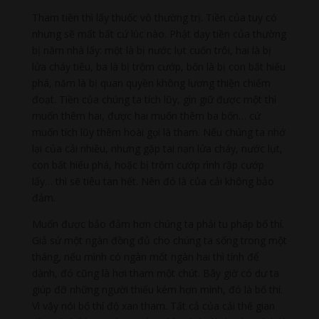
Tham tiền thì lấy thuốc vô thường trị. Tiền của tuy có
nhưng sẽ mất bất cứ lúc nào. Phật dạy tiền của thường
bị năm nhà lấy: một là bị nước lụt cuốn trôi, hai là bị
lửa cháy tiêu, ba là bị trộm cướp, bốn là bị con bất hiếu
phá, năm là bị quan quyền không lương thiện chiếm
đoạt. Tiền của chúng ta tích lũy, gìn giữ được một thì
muốn thêm hai, được hai muốn thêm ba bốn… cứ
muốn tích lũy thêm hoài gọi là tham. Nếu chúng ta nhớ
lại của cải nhiều, nhưng gặp tai nạn lửa cháy, nước lụt,
con bất hiếu phá, hoặc bị trộm cướp rình rập cướp
lấy… thì sẽ tiêu tan hết. Nên đó là của cải không bảo
đảm.
Muốn được bảo đảm hơn chúng ta phải tu pháp bố thí.
Giả sử một ngàn đồng đủ cho chúng ta sống trong một
tháng, nếu mình có ngàn mốt ngàn hai thì tính để
dành, đó cũng là hơi tham một chút. Bây giờ có dư ta
giúp đỡ những người thiếu kém hơn mình, đó là bố thí.
Vì vậy nói bố thí độ xan tham. Tất cả của cải thế gian