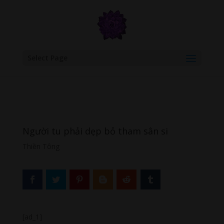
google.com, pub-6277401358830299, DIRECT, f08c47fec0942fa0
Select Page
Người tu phải dẹp bỏ tham sân si
Thiền Tông
[ad_1]