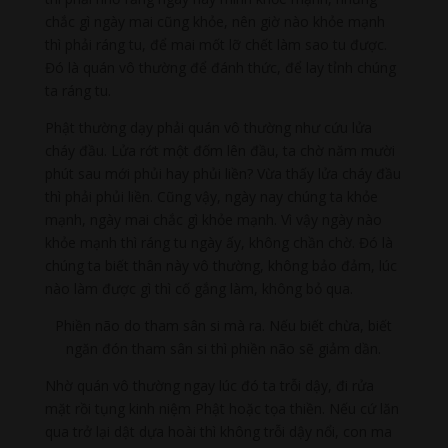
chắc gì ngày mai cũng khỏe, nên giờ nào khỏe mạnh
thì phải ráng tu, để mai mốt lỡ chết làm sao tu được.
Đó là quán vô thường để đánh thức, để lay tỉnh chúng
ta ráng tu.
Phật thường dạy phải quán vô thường như cứu lửa
cháy đầu. Lửa rớt một đốm lên đầu, ta chờ năm mười
phút sau mới phủi hay phủi liền? Vừa thấy lửa cháy đầu
thì phải phủi liền. Cũng vậy, ngày nay chúng ta khỏe
mạnh, ngày mai chắc gì khỏe mạnh. Vì vậy ngày nào
khỏe mạnh thì ráng tu ngày ấy, không chần chờ. Đó là
chúng ta biết thân này vô thường, không bảo đảm, lúc
nào làm được gì thì cố gắng làm, không bỏ qua.
Phiền não do tham sân si mà ra. Nếu biết chừa, biết
ngăn đón tham sân si thì phiền não sẽ giảm dần.
Nhờ quán vô thường ngay lúc đó ta trỗi dậy, đi rửa
mặt rồi tụng kinh niệm Phật hoặc tọa thiền. Nếu cứ lăn
qua trở lại dật dựa hoài thì không trỗi dậy nổi, con ma