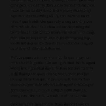
con người. Khi đã thấy thân là đãy da hôi thối, mình có
muốn tìm vài ba đãy da hôi thối ở chung nữa không?
Một mình đã chịu không nổi rồi, còn thêm hai ba cái
nữa thì quả là khổ! Nhờ quán vậy chúng ta không còn
đắm mê sắc đẹp. Đó là chưa nói sắc đẹp không thể
tồn tại lâu dài. Chỉ lứa tuổi thanh niên vẻ đẹp mới sung
mãn, chứ tới bảy tám mươi tuổi thì da nhăn má hóp,
lúc đó hết đẹp rồi. Cái đẹp chỉ tạm một thời mà người
ta lại lầm mê, đắm đuối theo nó.
Phật dạy quán thân này nhơ nhớp, là quán ngay nơi
mình chứ không phải quán nơi người khác. Nhiều người
không biết, nghe Phật dạy quán thân bất tịnh, rồi thấy
ai dễ thương liền quán trên người đó, quán một hồi
thương thêm! Phải quán ngay nơi mình, biết rõ thân
nhơ nhớp, gớm thân mình thì thân người khác cũng sẽ
gớm. Quán bất tịnh thành công thì bệnh tham sắc
không còn. Nên nói đó là thuốc trị bệnh tham sắc.
Đến tham danh làm sao trị? Tham danh là tham có