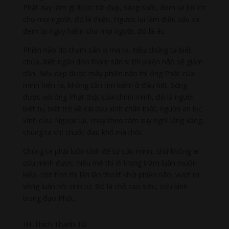
Phật dạy làm gì được tốt đẹp, sáng suốt, đem lại lợi ích
cho mọi người, đó là thiện. Ngược lại làm điều xấu xa,
đem lại nguy hiểm cho mọi người, đó là ác.
Phiền não do tham sân si mà ra. Nếu chúng ta biết
chừa, biết ngăn đón tham sân si thì phiền não sẽ giảm
dần. Nếu dẹp được mây phiền não thì ông Phật của
mình hiện ra, không cần tìm kiếm ở đâu hết. Sống
được với ông Phật thật của chính mình, đó là người
biết tu, biết trở về cái cứu kính chân thật, nguồn an lạc
vĩnh cửu. Ngược lại, chạy theo tâm suy nghĩ lăng xăng,
chúng ta chỉ chuốc đau khổ mà thôi.
Chúng ta phải luôn tỉnh để tự cứu mình, chứ không ai
cứu mình được. Nếu mê thì đi trong trầm luân muôn
kiếp, còn tỉnh thì lần lần thoát khỏi phiền não, vượt ra
vòng luân hồi sinh tử. Đó là chỗ cao siêu, cứu kính
trong đạo Phật.
HT.Thích Thanh Từ