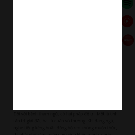
hôi dơ. Như vậy thức ăn uống chỉ là tạm bợ, ngon
trong chốc lát, chứ không bền. Chúng ta ăn cốt để sống
khỏe mạnh, chứ không phải ăn cốt để ngon. Nhiều khi
vì muốn ăn ngon mình phải tốn hao tiền của gấp mấy
lần ăn bình thường. Rõ ràng do tham ăn mà khổ, đó là
chưa nói ăn ngon quá sanh bệnh. Cho nên việc ăn uống
hạn chế vừa phải, đừng đòi hỏi, đừng tham lam. Đó là
biết quán vô thường, quán bất tịnh để trừ bệnh tham
ăn.
Đến tham ngủ lấy gì để trị? Tham ngủ là bệnh trầm
trọng chung cho nhiều người. Ví dụ Phật tử biết tu, hẹn
năm giờ khuya thức dậy tụng kinh, hoặc niệm Phật, tọa
thiền. Nhưng đêm đó ngủ ngon giấc, nghe đồng hồ reo
cứ lăn qua trở lại, một lát rồi thôi cho nó qua luôn. Đó
là bệnh tham ngủ, cũng gọi là bệnh giải đãi, lười biếng.
Đối với bệnh tham ngủ, có hai pháp để trị. Một là tinh
tấn trị giải đãi, hai là quán vô thường. Khi đang ngủ,
nghe tiếng kẻng hoặc đồng hồ reo không muốn thức,
thì phải nhớ rằng ngày nay mình khỏe mạnh, nhưng