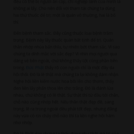
đều có thể bị người ăn cắp, chỉ nghiệp lành của mình là
không ai lấy. Cho nên đối với tham tài chúng ta dùng
hai thứ thuốc để trị: một là quán vô thường, hai là bố
thí.
Đến bệnh tham sắc. Đây cũng thuộc loại bệnh trầm
trọng. Bệnh này lấy thuốc quán bất tịnh để trị. Quán
thân nhớp nhúa bẩn thỉu, tự nhiên bớt tham sắc. Vì sao
chúng ta dính mắc với sắc đẹp? Vì nhìn mọi người qua
dáng vẻ bên ngoài, chứ không thấy tột cùng phần bên
trong.
Đức Phật
thấy rõ con người chỉ là một đãy da
hôi thối. Đó là lẽ thật mà chúng ta lại không dám nhận.
Nghe hôi liền kiếm nước hoa bôi lên cho thơm, thấy
đen liền lấy phấn thoa lên cho trắng. Đó là đánh lừa
nhau, chứ không có lẽ thật. Sự thật thì từ đầu tới chân,
chỗ nào cũng nhớp hết. Nếu thân thật đẹp đẽ, sang
trọng, lẽ ra trong ngoài đều phải tốt đẹp, nhưng đằng
này vừa có rịn chảy chỗ nào thì ta liền nghe hôi hám
nhơ nhớp.
Đó là Phật dạy chúng ta thấy đúng như thật giá trị của