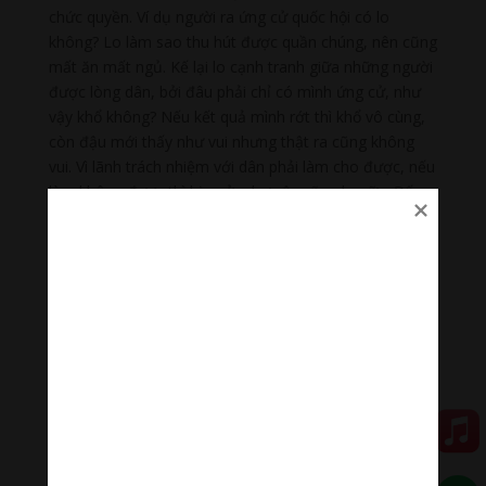
chức quyền. Ví dụ người ra ứng cử quốc hội có lo
không? Lo làm sao thu hút được quần chúng, nên cũng
mất ăn mất ngủ. Kế lại lo cạnh tranh giữa những người
được lòng dân, bởi đâu phải chỉ có mình ứng cử, như
vậy khổ không? Nếu kết quả mình rớt thì khổ vô cùng,
còn đậu mới thấy như vui nhưng thật ra cũng không
vui. Vì lãnh trách nhiệm với dân phải làm cho được, nếu
làm không được thì bị quở, như vậy cũng lo nữa. Đến
khi mất chức lại càng khổ hơn. Như vậy trước khổ, giữa
khổ, sau cũng khổ; ba thời đều khổ chứ sướng ích gì!
Khổ mà người ta cứ tưởng vui, cho nên mới giành giựt
với nhau. Người tu biết rõ tham danh là nhân đau khổ.
Quán như thế thì trị bệnh tham danh.
Đến tham ăn, có ai không tham ăn đâu. Đại đa số đều
thích ăn ngon. Như vậy, bệnh tham ăn làm sao để trị.
Chúng ta phải dùng hai thứ thuốc: một là quán vô
thường, hai là quán bất tịnh. Cái ngon không tồn tại
được lâu, chỉ một phút nửa phút khi nhai, lúc thức ăn
còn ở lưỡi thấy ngon, nhưng nuốt qua khỏi cổ rồi thành