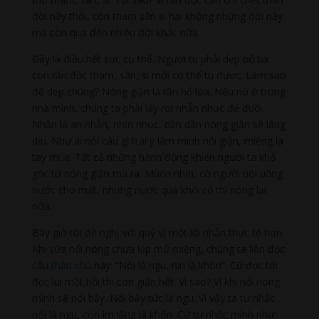
đời này thôi, còn tham sân si hại không những đời này
mà còn qua đến nhiều đời khác nữa.
Đây là điều hết sức cụ thể. Người tu phải dẹp bỏ ba
con rắn độc tham, sân, si mới có thể tu được. Làm sao
để dẹp chúng? Nóng giận là rắn hổ lửa. Nếu nó ở trong
nhà mình, chúng ta phải lấy roi nhẫn nhục để đuổi.
Nhẫn là an nhẫn, nhịn nhục, dần dần nóng giận sẽ lắng
dịu. Như ai nói câu gì trái ý làm mình nổi giận, miệng la
tay múa. Tất cả những hành động khiến người ta khổ
gốc từ nóng giận mà ra. Muốn nhịn, có người nói uống
nước cho mát, nhưng nước qua khỏi cổ thì nóng lại
nữa.
Bây giờ tôi đề nghị với quý vị một lối nhẫn thực tế hơn.
Khi vừa nổi nóng chưa kịp mở miệng, chúng ta liền đọc
câu
thần chú
này: “Nói là ngu, nín là khôn”. Cứ đọc tới
đọc lui một hồi thì cơn giận hết. Vì sao? Vì khi nổi nóng
mình sẽ nói bậy. Nói bậy tức là ngu. Vì vậy ta tự nhắc
nói là ngu, còn im lặng là khôn. Cứ tự nhắc mình như