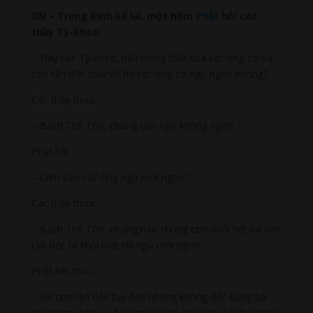
GN – Trong kinh kể lại, một hôm
Phật
hỏi các
thầy Tỳ-kheo:
– Này các Tỳ-kheo, nếu trong thất của các ông có ba
con rắn độc chui vô thì các ông có ngủ ngon không?
Các thầy thưa:
– Bạch Thế Tôn, chúng con ngủ không ngon.
Phật hỏi:
– Làm sao các ông ngủ mới ngon?
Các thầy thưa:
– Bạch Thế Tôn, chừng nào chúng con đuổi hết ba con
rắn độc ra khỏi thất thì ngủ mới ngon.
Phật kết thúc:
– Ba con rắn độc tuy độc nhưng không độc bằng ba
thứ tham, sân, si. Tại sao? Vì rắn độc cắn chỉ chết thân