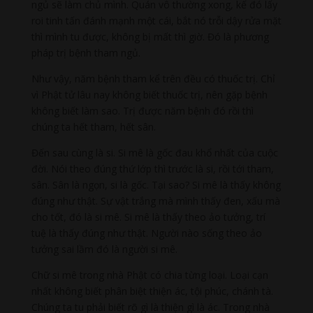
ngủ sẽ làm chủ mình. Quán vô thường xong, kế đó lấy
roi tinh tấn đánh mạnh một cái, bắt nó trỗi dậy rửa mặt
thì mình tu được, không bị mất thì giờ. Đó là phương
pháp trị bệnh tham ngủ.
Như vậy, năm bệnh tham kể trên đều có thuốc trị. Chỉ
vì Phật tử lâu nay không biết thuốc trị, nên gặp bệnh
không biết làm sao. Trị được năm bệnh đó rồi thì
chúng ta hết tham, hết sân.
Đến sau cùng là si. Si mê là gốc đau khổ nhất của cuộc
đời. Nói theo đúng thứ lớp thì trước là si, rồi tới tham,
sân. Sân là ngọn, si là gốc. Tại sao? Si mê là thấy không
đúng như thật. Sự vật trắng mà mình thấy đen, xấu mà
cho tốt, đó là si mê. Si mê là thấy theo ảo tưởng, trí
tuệ là thấy đúng như thật. Người nào sống theo ảo
tưởng sai lầm đó là người si mê.
Chữ si mê trong nhà Phật có chia từng loại. Loại cạn
nhất không biết phân biệt thiện ác, tội phúc, chánh tà.
Chúng ta tu phải biết rõ gì là thiện gì là ác. Trong nhà