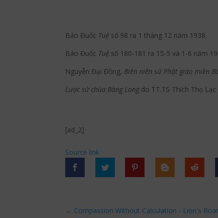
Báo Đuốc
Tuệ
số 98 ra 1 tháng 12 năm 1938.
Báo Đuốc
Tuệ
số 180-181 ra 15-5 và 1-6 năm 19
Nguyễn Đại Đồng,
Biên niên sử Phật giáo miền B
L
ược s
ử chùa Bàng Long
do TT.TS Thích Thọ Lạc
[ad_2]
Source link
←
Compassion Without Calculation - Lion's Roa