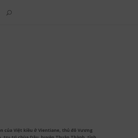
 của Việt kiều ở Vientiane, thủ đô Vương
, trụ trì chùa Dâu, huyện Thuận Thành, tỉnh