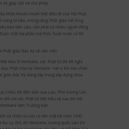
n sẽ giúp sức và cho phép.
 đều khẩn khoản muốn biết điều lệ của Hội Phật
 cúng tổ tiên, mong rằng Phật giáo hết lòng
 kiều bào bên Lào, cần phải có nhiều người đồng
 được một hai phần mà thôi, hoàn toàn cả thì
Phật giáo Bắc Kỳ về việc trên.
iệt kiều ở Vientiane, các Phật tử đã đề nghị
đạo Phật nữa tại Vientiane. Hai vị khi vào chào
hật giáo Bắc Kỳ đang tập trung xây dựng chùa
uệ Chiếu đã diện kiến vua Lào, Phó vương Lào
n đối với các Phật tử Việt kiều và sau đó Hội
 Vientiane làm Trưởng ban.
ính và chiến sự xảy ra nên mãi tới năm 1945
 Bu Ly, thủ đô Vientiane, vương quốc Lào (từ