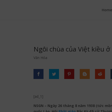
google.com, pub-6277401358830299, DIRECT, f08c47fec0942fa0
Hom
Ngôi chùa của Việt kiều ở
Văn Hóa
[ad_1]
NSGN – Ngày 26 tháng 8 năm 1938 (tức mồng
quốc Lào, Hội
Phật giáo
Bắc Kỳ đã cử Thượng