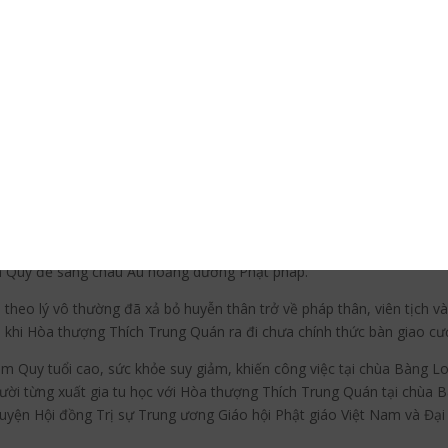
nhất Việt Nam, vào năm 1969, Thượng tọa Thích Nhật Liên đã hồi hươ
h Hòa thượng Thích Trung Quán, khi đó đang giữ cương vị Thượng th
hật pháp tại nơi đây.
án trên cương vị trụ Pháp vương gia, trì Như Lai tạng đã chú trọng 
i và Phật tử, nên đã mở nhiều khóa tu học tại chùa Bàng Long và nhi
bởi thế hầu hết những pho tượng đang tôn thờ tại các ngôi chùa mà n
iane), chùa Phật Tích(Luangphabang), chùa Thanh Quang và chùa Lon
m hoằng hóa tại xứ Lào, ngài đã được rất nhiều người ở nhiều nơi mế
 trung tâm của
Phật giáo Việt Nam
tại Lào, có hiệu là “Chùa Trung ư
i Phật tử châu Âu, Hòa thượng Thích Trung Quán đã tạm thời giao t
m Quy để sang châu Âu hoằng dương Phật pháp.
heo lý vô thường đã xả bỏ huyễn thân trở về pháp thân, viên tịch v
o khi Hòa thượng Thích Trung Quán ra đi chưa chính thức bàn giao cươ
Quy tuổi cao, sức khỏe suy giảm, khiến công việc tại chùa Bàng Lon
ời từng xuất gia tu học với Hòa thượng Thích Trung Quán tại chùa B
uyện Hội đồng Trị sự Trung ương Giáo hội Phật giáo Việt Nam và Đại