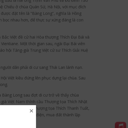
g đầu là hai ông Trịnh Văn Phú và Đỗ Đình Tảo
ệ Chiếu ở chùa Quán Sứ, Hà Nội, với mục đích
a được đặt tên là “Bàng Long”, nghĩa là Hồng
m bọc nhau hơn, để thực sự xứng đáng là con
à Bắc Việt đề cử hai Hòa thượng Thích Đại Bái và
ientiane. Một thời gian sau, ngài Đại Bái viên
Giáo hội Tăng-già Trung Việt cử sư Thích Giải Huệ
gười dân phải di cư sang Thái Lan lánh nạn.
ội Việt kiều đứng lên phục dựng lại chùa. Sau
Long.
a Bàng Long sau đợt di cư trở về thấy chùa
g-già Việt Nam thỉnh cầu Thượng tọa Thích Nhật
Liên đã thỉnh được Thượng tọa Thích Thanh Tuất,
 tu lại ngôi chính điện, mua đất thành lập
 tiên chầu Phật.