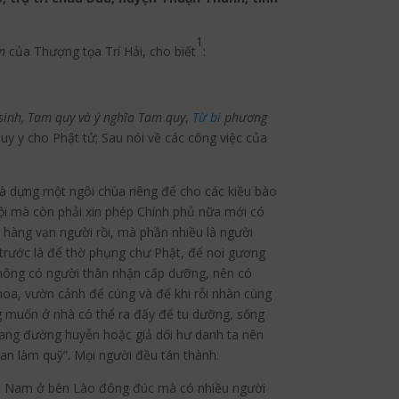
1
n
của Thượng tọa Trí Hải, cho biết
:
 sinh, Tam quy và ý nghĩa Tam quy
,
Từ bi
phương
uy y cho Phật tử; Sau nói về các công việc của
 và dựng một ngôi chùa riêng để cho các kiều bào
i Hội mà còn phải xin phép Chính phủ nữa mới có
ó hàng vạn người rồi, mà phần nhiều là người
 trước là để thờ phụng chư Phật, để noi gương
không có người thân nhận cấp dưỡng, nên có
hoa, vườn cảnh để cúng và để khi rỗi nhàn cùng
ng muốn ở nhà có thể ra đấy để tu dưỡng, sống
 hoang đường huyễn hoặc giả dối hư danh ta nên
uan làm quỹ”. Mọi người đều tán thành.
iệt Nam ở bên Lào đông đúc mà có nhiều người