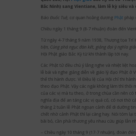
Bắc Ninh) sang Vientiane, làm lễ kỳ siêu và 
Báo
Đuốc Tuệ,
cơ quan hoằng dương
Phật
pháp c
Chiều ngày 1 tháng 9 (8-7 nhuận) đoàn đến Vien
Từ ngày 4-7 tháng 9 năm 1938, Thượng tọa Trí 
tiện, C
úng phá ngục đàn kết, giảng đại ý nghĩa gi
Hội Phật giáo Bắc Kỳ từ khi thành lập tới nay.
Các Phật tử đều chú ý lắng nghe và nhiệt liệt h
lễ bái và nghe giảng diễn về giáo lý đạo Phật ở V
thể thi hành được. Vì Điều lệ của Hội chỉ thi h
theo đạo Phật. Vậy các ngài không làm thì thôi
của các vị mà tu theo, ở trong chùa cần nên có
nghĩa địa để an táng các vị quá cố, có nơi thờ 
tháng 2 tuần lễ Phật ngoạn cảnh để di dưỡng tin
chết nhờ cảnh Phật thì lại càng hay. Nói tóm lạ
bãi bỏ, cần phải thương yêu nhau cứu giúp lẫn n
– Chiều ngày 10 tháng 9 (17-7 nhuận), đoàn đế