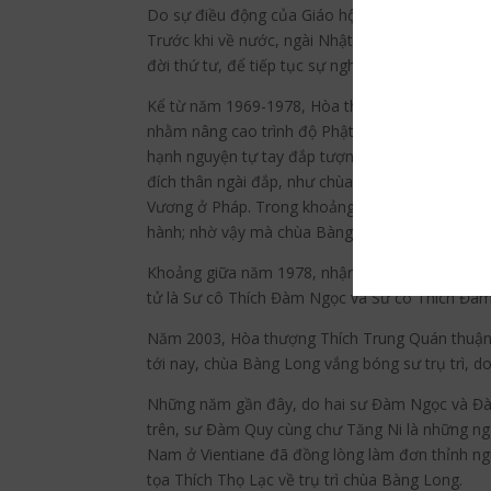
Do sự điều động của Giáo hội Phật giáo Thống 
Trước khi về nước, ngài Nhật Liên đã cung thỉn
đời thứ tư, để tiếp tục sự nghiệp hoằng dương P
Kể từ năm 1969-1978, Hòa thượng Thích Trung Qu
nhằm nâng cao trình độ Phật học cho các Tăng N
hạnh nguyện tự tay đắp tượng Phật để tôn thờ, 
đích thân ngài đắp, như chùa Bàng Long (Vient
Vương ở Pháp. Trong khoảng thời gian gần 10 nă
hành; nhờ vậy mà chùa Bàng Long đã trở thành
Khoảng giữa năm 1978, nhận lời thỉnh cầu từ Hộ
tử là Sư cô Thích Đàm Ngọc và Sư cô Thích Đà
Năm 2003, Hòa thượng Thích Trung Quán thuận t
tới nay, chùa Bàng Long vắng bóng sư trụ trì, d
Những năm gần đây, do hai sư Đàm Ngọc và Đàm 
trên, sư Đàm Quy cùng chư Tăng Ni là những ngư
Nam ở Vientiane đã đồng lòng làm đơn thỉnh ng
tọa Thích Thọ Lạc về trụ trì chùa Bàng Long.