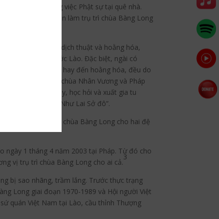
ng đảm trách công việc Phật sự tại quê nhà.
ủ chùa Bàng Long lên làm trụ trì chùa Bàng Long
về việc nghiên cứu dịch thuật và hoằng hóa,
ều nơi trên đất nước Lào. Đặc biệt, ngài có
gài từng làm trụ trì hay đến hoằng hóa, đều do
g Vân ở tỉnh Pakse, chùa Nhân Vương và Pháp
n mộ tìm đến quy y, học hỏi và xuất gia tu
ơng Bàng Long” và “Như Lai Sở đô”.
rách nhiệm trông giữ chùa Bàng Long cho hai đệ
ào ngày 1 tháng 4 năm 2003 tại Pháp. Từ đó cho
3
ng vị trụ trì chùa Bàng Long cho ai cả.
g bị sao nhãng, trầm lắng. Trước thực trạng
àng Long giai đoạn 1970-1989 và Hội người Việt
 sứ quán Việt Nam tại Lào, cầu thỉnh Thượng