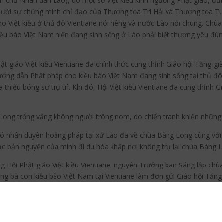
 chủ Nhân dân Lào), do một số Việt kiều kính ngưỡng Phật giáo, đứn
dưới sự chứng minh chỉ đạo của Thượng tọa Trí Hải và Thượng tọa Tu
cho Việt kiều ở thủ đô Vientiane nói riêng và nước Lào nói chung. Chù
ều bào Việt Nam hiện đang sinh sống ở Lào phải biết thương yêu đù
t giáo Việt kiều Vientiane đã chính thức cung thỉnh Giáo hội Tăng-gi
hướng dẫn Phật pháp cho kiều bào Việt Nam đang sinh sống tại thủ đô V
ùa thiếu bóng sư trụ trì. Khi đó, Hội Việt kiều Vientiane đã cung thỉnh 
ong trống vắng không người trông nom, do chiến tranh khiến những n
 nhân duyên hoằng pháp tại xứ Lào đã về chùa Bàng Long cùng với H
 tục bản nguyện của mình đi du hóa khắp nơi không trụ lại chùa Bàng 
 Hội Phật giáo Việt kiều Vientiane, nguyên Trưởng ban Sáng lập chù
cùng bà con kiều bào Việt Nam tại Vientiane làm đơn gửi Giáo hội Tăn
ăm 1956 đến 1969. Trong thời gian trụ trì chùa Bàng Long, ngài Nhật 
ch Trung Quán cùng chung lo Phật sự tại chùa Bàng Long và đã trùng
i đây để làm nơi cho các kiều bào Việt Nam gửi xác thân sau khi quy