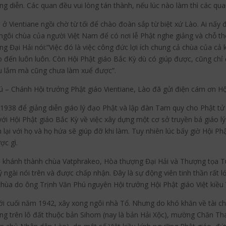
g diễn. Các quan đều vui lòng tán thành, nếu lúc nào làm thì các qua
u ở Vientiane ngồi chờ từ tối để chào đoàn sắp từ biệt xứ Lào. Ai nấy
gôi chùa của người Việt Nam để có nơi lễ Phật nghe giảng và chỗ thờ
g Đại Hải nói:“Việc đó là việc công đức lợi ích chung cả chùa của cả
lo đến luôn luôn. Còn Hội Phật giáo Bắc Kỳ dù có giúp được, cũng chỉ
iều lắm mà cũng chưa làm xuể được”.
– Chánh Hội trưởng Phật giáo Vientiane, Lào đã gửi điện cám ơn Hội 
938 để giảng diễn giáo lý đạo Phật và lập đàn Tam quy cho Phật tử V
ới Hội Phật giáo Bắc Kỳ về việc xây dựng một cơ sở truyền bá giáo lý 
ại với họ và họ hứa sẽ giúp đỡ khi làm. Tuy nhiên lúc bấy giờ Hội P
ợc gì.
 khánh thành chùa Vatphrakeo, Hòa thượng Đại Hải và Thượng tọa T
 ngài nói trên và được chấp nhận. Đây là sự động viên tinh thần rất lớ
 chùa do ông Trịnh Văn Phú nguyên Hội trưởng Hội Phật giáo Việt kiều
ới cuối năm 1942, xây xong ngôi nhà Tổ. Nhưng do khó khăn về tài ch
g trên lô đất thuộc bản Sihom (nay là bản Hải Xộc), mường Chăn Tha