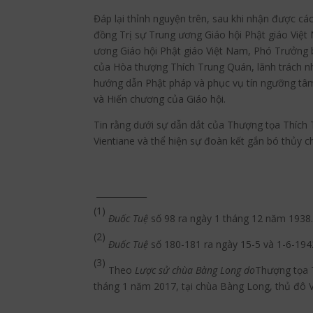
Đáp lại thỉnh nguyện trên, sau khi nhận được c
đồng Trị sự Trung ương Giáo hội Phật giáo Việt
ương Giáo hội Phật giáo Việt Nam, Phó Trưởng 
của Hòa thượng Thích Trung Quán, lãnh trách nh
hướng dẫn Phật pháp và phục vụ tín ngưỡng tâm 
và Hiến chương của Giáo hội.
Tin rằng dưới sự dẫn dắt của Thượng tọa Thích T
Vientiane và thể hiện sự đoàn kết gắn bó thủy c
____________
(1)
Đuốc Tuệ
số 98 ra ngày 1 tháng 12 năm 1938
(2)
Đuốc Tuệ
số 180-181 ra ngày 15-5 và 1-6-194
(3)
Theo
Lược sử chùa Bàng Long do
Thượng tọa T
tháng 1 năm 2017, tại chùa Bàng Long, thủ đô V