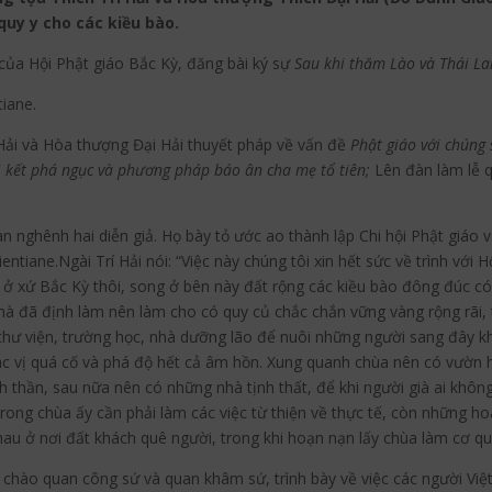
quy y cho các kiều bào.
ủa Hội Phật giáo Bắc Kỳ, đăng bài ký sự
Sau khi thăm Lào và Thái La
tiane.
Hải và Hòa thượng Đại Hải thuyết pháp về vấn đề
Phật giáo với chúng
ải kết phá ngục và phương pháp báo ân cha mẹ tổ tiên;
Lên đàn làm lễ q
oan nghênh hai diễn giả. Họ bày tỏ ước ao thành lập Chi hội Phật giáo
ientiane.Ngài Trí Hải nói: “Việc này chúng tôi xin hết sức về trình vớ
ành ở xứ Bắc Kỳ thôi, song ở bên này đất rộng các kiều bào đông đúc c
 mà đã định làm nên làm cho có quy củ chắc chắn vững vàng rộng rãi,
 thư viện, trường học, nhà dưỡng lão để nuôi những người sang đây 
các vị quá cố và phá độ hết cả âm hồn. Xung quanh chùa nên có vườn 
h thần, sau nữa nên có những nhà tịnh thất, để khi người già ai khô
i trong chùa ấy cần phải làm các việc từ thiện về thực tế, còn những
hau ở nơi đất khách quê người, trong khi hoạn nạn lấy chùa làm cơ q
n chào quan công sứ và quan khâm sứ, trình bày về việc các người V