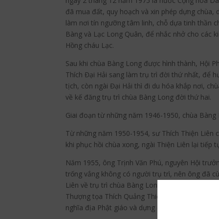
ngày 2 tháng 12 năm 1975 là nước Cộng hòa Dân
đã mua đất, quy hoạch và xin phép dựng chùa, 
làm nơi tín ngưỡng tâm linh, chỗ dựa tinh thần 
Bàng và Lạc Long Quân, để nhắc nhở cho các ki
Hồng cháu Lạc.
Sau khi chùa Bàng Long được hình thành, Hội Phậ
Thích Đại Hải sang làm trụ trì đời thứ nhất, để 
tịch, còn ngài Đại Hải thì đi du hóa khắp nơi, ch
về kế đăng trụ trì chùa Bàng Long đời thứ hai.
Giai đoạn từ những năm 1946-1950, chùa Bàng L
Từ những năm 1950-1954, sư Thích Thiện Liên có
khi phục hồi chùa xong, ngài Thiện Liên lại tiếp
Năm 1955, ông Trịnh Văn Phú, nguyên Hội trưởng
trống vắng không có người trụ trì, nên ông đã 
Liên về trụ trì chùa Bàng Long đời thứ ba từ n
Thượng tọa Thích Quảng Thiệp và Hòa thượng Thí
nghĩa địa Phật giáo và dựng chùa Đại Nguyện tạ