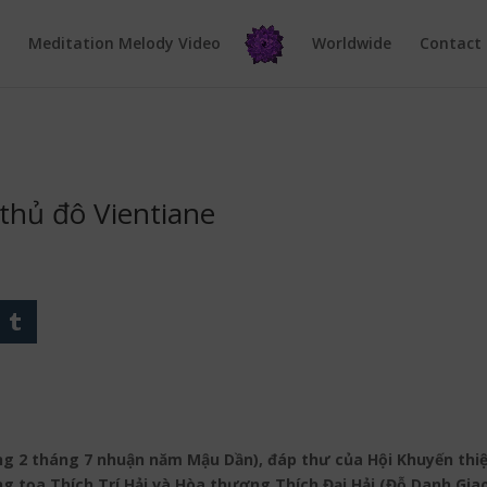
e
Meditation Melody Video
Worldwide
Contact
 thủ đô Vientiane
 2 tháng 7 nhuận năm Mậu Dần), đáp thư của Hội Khuyến thiện
 tọa Thích Trí Hải và Hòa thượng Thích Đại Hải (Đỗ Danh Giao