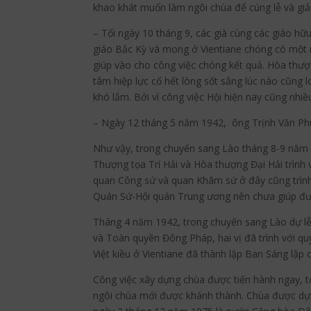
khao khát muốn làm ngôi chùa để cúng lễ và giản
– Tối ngày 10 tháng 9, các già cùng các giáo hữ
giáo Bắc Kỳ và mong ở Vientiane chóng có một n
giúp vào cho công việc chóng kết quả. Hòa thượn
tâm hiệp lực cố hết lòng sốt sắng lúc nào cũng 
khó lắm. Bởi vì công việc Hội hiện nay cũng nh
– Ngày 12 tháng 5 năm 1942, ông Trịnh Văn Phú 
Như vậy, trong chuyến sang Lào tháng 8-9 năm 1
Thượng tọa Trí Hải và Hòa thượng Đại Hải trình v
quan Công sứ và quan Khâm sứ ở đây cũng trình l
Quán Sứ-Hội quán Trung ương nên chưa giúp đư
Tháng 4 năm 1942, trong chuyến sang Lào dự lễ
và Toàn quyền Đông Pháp, hai vị đã trình với quý
Việt kiều ở Vientiane đã thành lập Ban Sáng lập
Công việc xây dựng chùa được tiến hành ngay, t
ngôi chùa mới được khánh thành. Chùa được dựn