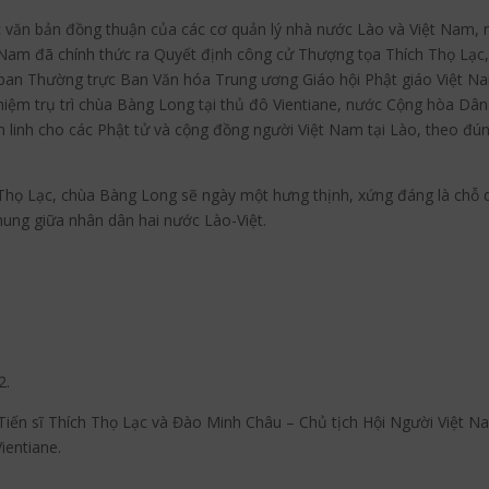
ác văn bản đồng thuận của các cơ quản lý nhà nước Lào và Việt Nam,
 Nam đã chính thức ra Quyết định công cử Thượng tọa Thích Thọ Lạc,
ban Thường trực Ban Văn hóa Trung ương Giáo hội Phật giáo Việt Na
iệm trụ trì chùa Bàng Long tại thủ đô Vientiane, nước Cộng hòa Dân
linh cho các Phật tử và cộng đồng người Việt Nam tại Lào, theo đún
họ Lạc, chùa Bàng Long sẽ ngày một hưng thịnh, xứng đáng là chỗ dựa
hung giữa nhân dân hai nước Lào-Việt.
.
2.
iến sĩ Thích Thọ Lạc và Đào Minh Châu – Chủ tịch Hội Người Việt Na
ientiane.
………….