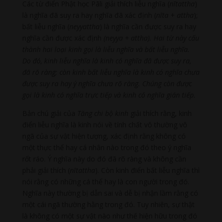
Các từ điển Phật học Pāli giải thích liễu nghĩa (
nītattha
)
là nghĩa đã suy ra hay nghĩa đã xác định (
nīta
+
attha
);
bất liễu nghĩa (
neyyattha
) là nghĩa cần được suy ra hay
nghĩa cần được xác định
(neyy­a + attha). Hai từ này cấu
thành hai loại kinh gọi là liễu nghĩa và bất liễu nghĩa.
Do đó, kinh liễu nghĩa là kinh có nghĩa đã được suy ra,
đã rõ ràng; còn kinh bất liễu nghĩa là kinh có nghĩa chưa
được suy ra hay ý nghĩa chưa rõ ràng. Chúng còn được
gọi là kinh có nghĩa trực tiếp và kinh có nghĩa gián tiếp.
Bản chú giải của
Tăng chi bộ kinh
giải thích rằng, kinh
điển liễu nghĩa là kinh nói về tính chất vô thường vô
ngã của sự vật hiện tượng, xác định rằng không có
một thực thể hay cá nhân nào trong đó theo ý nghĩa
rốt ráo. Ý nghĩa này do đó đã rõ ràng và không cần
phải giải thích (
nītattha
). Còn kinh điển bất liễu nghĩa thì
nói rằng có những cá thể hay là con người trong đó.
Nghĩa này thường bị dẫn sai và dễ bị nhận lầm rằng có
một cái ngã thường hằng trong đó. Tuy nhiên, sự thật
là không có một sự vật nào như thế hiện hữu trong đó