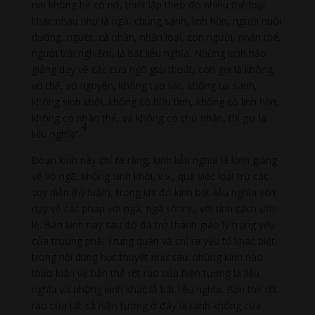
nơi không hề có nó, thiết lập theo đó nhiều thể loại
khác nhau như là ngã, chúng sanh, linh hồn, người nuôi
dưỡng, người, cá nhân, nhân loại, con người, nhân thể,
người trải nghiệm, là bất liễu nghĩa. Những kinh nào
giảng dạy về các cửa ngõ giải thoát, còn gọi là không,
vô thể, vô nguyện, không tạo tác, không tái sanh,
không sinh khởi, không có hữu tình, không có linh hồn,
không có nhân thể, và không có chủ nhân, thì gọi là
4
liễu nghĩa”.
Đoạn kinh này chỉ ra rằng, kinh liễu nghĩa là kinh giảng
về vô ngã, không sinh khởi, v.v., qua việc loại trừ các
suy diễn (hý luận), trong khi đó kinh bất liễu nghĩa vốn
dạy về các pháp với ngã, ngã sở v.v., với tính cách ước
lệ. Bản kinh này sau đó đã trở thành giáo lý trọng yếu
của trường phái Trung quán và chỉ ra yếu tố khác biệt
trong nội dung học thuyết như sau: những kinh nào
thảo luận về bản thể rốt ráo của hiện tượng là liễu
nghĩa và những kinh khác là bất liễu nghĩa. Bản thể rốt
ráo của tất cả hiện tượng ở đây là tánh không của