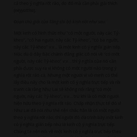
cả theo ý nghĩa rốt ráo, do đó mà cần phải giải thích
(
neyyattha
).
Đoạn chú giải của Tăng chi bộ
kinh nói như sau:
Một kinh có hình thức như “có một người, này các Tỷ-
kheo”, “có hai người, này các Tỷ-kheo”, “có ba người,
này các Tỷ-kheo” v.v… là một kinh có ý nghĩa gián tiếp.
Mặc dù ở đây Bậc chánh đẳng giác có nói về “có một
người, này các Tỷ-kheo” v.v… thì ý nghĩa của nó cần
phải được suy ra vì không có một người nào trong ý
nghĩa rốt ráo cả. Nhưng một người vì vô minh có thể
lấy điều này cho là một kinh có ý nghĩa trực tiếp và rồi
tranh cãi rằng Như Lai sẽ không nói rằng “có một
người, này các Tỷ-kheo”, v.v… trừ khi là có một người
hiện hữu theo ý nghĩa rốt ráo. Chấp nhận thực tế đó vì
Như Lai đã nói như thế nên chắc hẳn là có một người
theo ý nghĩa rốt ráo, thì người đó đã trình bày một kinh
có ý nghĩa gián tiếp như là kinh có ý nghĩa trực tiếp.
Chúng ta nên nói về một kinh có ý nghĩa trực tiếp theo