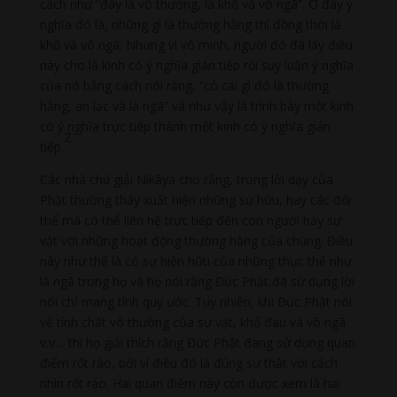
cách như “đây là vô thường, là khổ và vô ngã”. Ở đây ý
nghĩa đó là, những gì là thường hằng thì đồng thời là
khổ và vô ngã. Nhưng vì vô minh, người đó đã lấy điều
này cho là kinh có ý nghĩa gián tiếp rồi suy luận ý nghĩa
của nó bằng cách nói rằng, “có cái gì đó là thường
hằng, an lạc và là ngã” và như vậy là trình bày một kinh
có ý nghĩa trực tiếp thành một kinh có ý nghĩa gián
2
tiếp.
Các nhà chú giải Nikāya cho rằng, trong lời dạy của
Phật thường thấy xuất hiện những sự hữu, hay các đối
thể mà có thể liên hệ trực tiếp đến con người hay sự
vật với những hoạt động thường hằng của chúng. Điều
này như thể là có sự hiện hữu của những thực thể như
là ngã trong họ và họ nói rằng Đức Phật đã sử dụng lời
nói chỉ mang tính quy ước. Tuy nhiên, khi Đức Phật nói
về tính chất vô thường của sự vật, khổ đau và vô ngã
v.v… thì họ giải thích rằng Đức Phật đang sử dụng quan
điểm rốt ráo, bởi vì điều đó là đúng sự thật với cách
nhìn rốt ráo. Hai quan điểm này còn được xem là hai