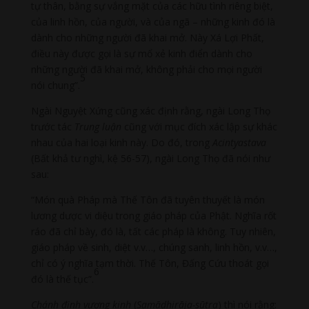
tự thân, bằng sự vắng mặt của các hữu tình riêng biệt,
của linh hồn, của người, và của ngã – những kinh đó là
dành cho những người đã khai mở. Này Xá Lợi Phất,
điều này được gọi là sự mổ xẻ kinh điển dành cho
những người đã khai mở, không phải cho mọi người
5
nói chung”.
Ngài Nguyệt Xứng cũng xác định rằng, ngài Long Thọ
trước tác
Trung luận
cũng với mục đích xác lập sự khác
nhau của hai loại kinh này. Do đó, trong
Acintyastava
(Bất khả tư nghì, kệ 56-57), ngài Long Thọ đã nói như
sau:
“Món quà Pháp mà Thế Tôn đã tuyên thuyết là món
lương dược vi diệu trong giáo pháp của Phật. Nghĩa rốt
ráo đã chỉ bày, đó là, tất các pháp là không. Tuy nhiên,
giáo pháp về sinh, diệt v.v…, chúng sanh, linh hồn, v.v…,
chỉ có ý nghĩa tạm thời. Thế Tôn, Đấng Cứu thoát gọi
6
đó là thế tục”.
Chánh định vương kinh
(
Samādhirāja-sūtra
) thì nói rằng: