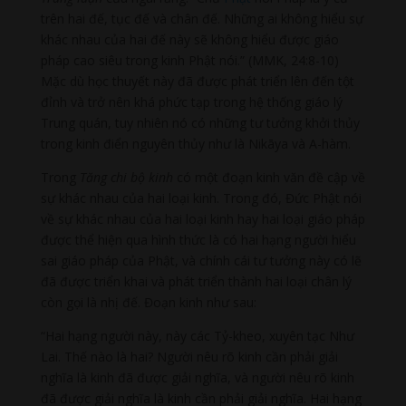
trên hai đế, tục đế và chân đế. Những ai không hiểu sự
khác nhau của hai đế này sẽ không hiểu được giáo
pháp cao siêu trong kinh Phật nói.” (MMK, 24:8-10)
Mặc dù học thuyết này đã được phát triển lên đến tột
đỉnh và trở nên khá phức tạp trong hệ thống giáo lý
Trung quán, tuy nhiên nó có những tư tưởng khởi thủy
trong kinh điển nguyên thủy như là Nikāya và A-hàm.
Trong
Tăng chi bộ kinh
có một đoạn kinh văn đề cập về
sự khác nhau của hai loại kinh. Trong đó, Đức Phật nói
về sự khác nhau của hai loại kinh hay hai loại giáo pháp
được thể hiện qua hình thức là có hai hạng người hiểu
sai giáo pháp của Phật, và chính cái tư tưởng này có lẽ
đã được triển khai và phát triển thành hai loại chân lý
còn gọi là nhị đế. Đoạn kinh như sau:
“Hai hạng người này, này các Tỷ-kheo, xuyên tạc Như
Lai. Thế nào là hai? Người nêu rõ kinh cần phải giải
nghĩa là kinh đã được giải nghĩa, và người nêu rõ kinh
đã được giải nghĩa là kinh cần phải giải nghĩa. Hai hạng