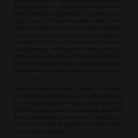
khung xe, trục xe, v.v… được sắp đặt theo trật tự nào
đó thì có danh từ chung là chiếc xe. Tuy nhiên, theo ý
nghĩa rốt ráo, khi mỗi phần được đem ra phân tích thì
chiếc xe sẽ không còn nữa. Một con người cũng giống
như vậy. Khi có sự hiện diện của năm uẩn, là đối thể
của chấp thủ, thì có sự xuất hiện của danh từ trong sự
sử dụng chung là “một chúng sanh”, “một người”. Tuy
nhiên, trong ý nghĩa rốt ráo, khi mỗi thành phần được
đem ra kiểm chứng thì không có một chúng sanh nào
hiện diện trong đó như là căn bản cho giả thuyết “cái
16
tôi” và “của tôi”.
Những thuật ngữ như “người”, “cá nhân”, “chúng sanh”,
v.v… là những định danh trong cách sử dụng chung và
trở nên thông dụng trong lời dạy của Phật. Các danh từ
giả định này được đặt tên cho một dãy các yếu tố tâm
lý vật lý sinh khởi một cách liên thuộc, và chúng được
chỉ định như là các pháp giả danh vì chúng chỉ là danh
tự đơn thuần, không thật có.