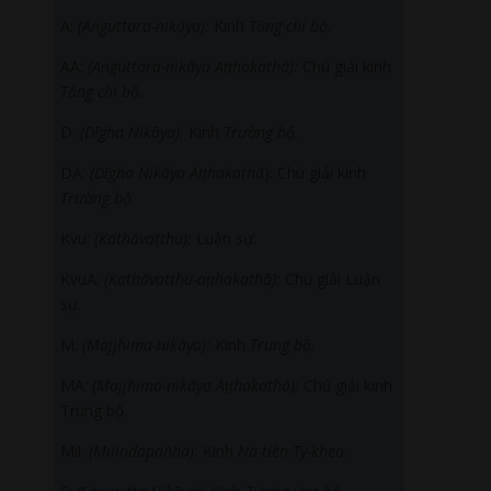
A:
(A
ṅguttara-nikāya):
Kinh
Tăng chi bộ
.
AA:
(A
ṅguttara-nikāya A
ṭṭhakathā):
Chú giải kinh
Tăng chi bộ.
D:
(Dīgha Nikāya):
Kinh
Trường bộ.
DA:
(Dīgha Nikāya A
ṭṭhakathā
): Chú giải kinh
Trường bộ
.
Kvu:
(Kathāvatthu):
Luận sự.
KvuA:
(Kathāvatthu
-a
ṭṭhakathā):
Chú giải Luận
sự.
M:
(Majjhima-nikāya):
Kinh
Trung bộ.
MA:
(Majjhima-nikāya A
ṭṭhakathā):
Chú giải kinh
Trung bộ.
Mil:
(Milindapañha):
Kinh
Na-tiên Tỳ-kheo.