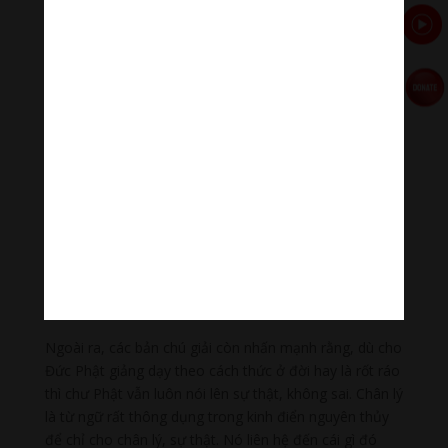
thùng gỗ. Cái gì gọi là một cái thùng gỗ? Đó là một số
mảnh gỗ ghép lại, xếp đặt trong một trật tự riêng biệt
để tạo thành một hình thể nào đó phù hợp với cái gọi
là một cái thùng gỗ. Rồi giả sử cái thùng gỗ đó được
tháo gỡ ra với những bộ phận riêng lẻ rồi làm thành
một cái ghế, nó không còn được gọi là cái thùng gỗ
nữa, dù cho các bộ phận của nó vẫn y như vậy, nhưng
hình dáng thì đã thay đổi, do đó tên gọi của nó cũng
thay đổi. Trong trường hợp đó, nếu ai đó nhắm đến cái
ghế và gọi nó là cái thùng gỗ bất chấp quy ước chung
của mọi người, họ sẽ cho người đó là nói láo. Do đó,
nếu chúng ta không làm theo hoặc là phản đối cách
nói của mọi người thì điều đó được cho là nói sai sự
thật.
Ngoài ra, các bản chú giải còn nhấn mạnh rằng, dù cho
Đức Phật giảng dạy theo cách thức ở đời hay là rốt ráo
thì chư Phật vẫn luôn nói lên sự thật, không sai. Chân lý
là từ ngữ rất thông dụng trong kinh điển nguyên thủy
để chỉ cho chân lý, sự thật. Nó liên hệ đến cái gì đó