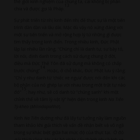
thế giới kinh nghiệm của chúng ta, cái không bị phân
13
chia và được gọi là Pháp.
Sự phát triển từ nhị kinh đến nhị đế thực sự là một tiến
trình dần dần và lâu dài. Mặc dù vậy nó xứng đáng với
một sự tiến triển và mở rộng hợp lý từ những gì được
tìm thấy trong kinh điển. Trong nhiều kinh, Đức Phật
lặp lại nhiều lần rằng, “Chúng chỉ là danh tự, sự bày tỏ,
lời nói, định danh trong cách sử dụng chung ở đời,
điều mà Đức Thế Tôn đã sử dụng mà không có chấp
14
trước chúng”
. Hoặc, ở chỗ khác, Đức Phật lưu ý rằng:
“Chỉ y như danh từ ‘chiếc xe ngựa’ được nói đến khi các
bộ phận của nó ghép lại với nhau trong một trật tự nào
15
đó”
; hay như, sẽ có danh từ “chúng sanh” khi một
chỉnh thể về tâm lý-vật lý” hiện diện trong kinh
Na Tiên
Tỳ-kheo
(
Milindapañha
).
Kinh
Na Tiên
dường như đã lấy tư tưởng này làm nguồn
tham khảo khi giải thích về vấn đề nhận biết và vô ngã
trong sự khác biệt giữa hai mức độ của thực tại. Ở đó
giải thích rằng, khi các bộ phận cấu thành như bánh xe,