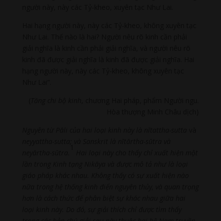
người này, này các Tỷ-kheo, xuyên tạc Như Lai.
Hai hạng người này, này các Tỷ-kheo, không xuyên tạc
Như Lai. Thế nào là hai? Người nêu rõ kinh cần phải
giải nghĩa là kinh cần phải giải nghĩa, và người nêu rõ
kinh đã được giải nghĩa là kinh đã được giải nghĩa. Hai
hạng người này, này các Tỷ-kheo, không xuyên tạc
Như Lai”.
(
Tăng chi bộ kinh
, chương Hai pháp, phẩm Người ngu.
Hòa thượng Minh Châu dịch)
Nguyên từ Pāli của hai loại kinh này là
nītattha-sutta
và
neyy­attha-sutta;
và Sanskrit là nītārtha-
sūtra
và
1
neyārtha-
sūtra
.
Hai loại này cho thấy chỉ xuất hiện một
lần trong Kinh tạng Nikāya và được mô tả như là loại
giáo pháp khác nhau. Không thấy có sự xuất hiện nào
nữa trong hệ thống kinh điển nguyên thủy, và quan trọng
hơn là cách thức để phân biệt sự khác nhau giữa hai
loại kinh này. Do đó, sự giải thích chỉ được tìm thấy
trong các bản chú giải sau này thuộc hai hệ Nam truyền