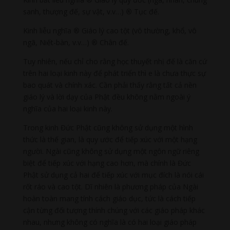
sanh, thượng đế, sự vật, v.v…)
®
Tục đế.
Kinh liễu nghĩa
®
Giáo lý cao tột (vô thường, khổ, vô
ngã, Niết-bàn, v.v…)
®
Chân đế.
Tuy nhiên, nếu chỉ cho rằng học thuyết nhị đế là căn cứ
trên hai loại kinh này để phát triển thì e là chưa thực sự
bao quát và chính xác. Cần phải thấy rằng tất cả nền
giáo lý và lời dạy của Phật đều không nằm ngoài ý
nghĩa của hai loại kinh này.
Trong kinh Đức Phật cũng không sử dụng một hình
thức là thế gian, là quy ước để tiếp xúc với một hạng
người. Ngài cũng không sử dụng một ngôn ngữ riêng
biệt để tiếp xúc với hạng cao hơn, mà chính là Đức
Phật sử dụng cả hai để tiếp xúc với mục đích là nói cái
rốt ráo và cao tột. Dĩ nhiên là phương pháp của Ngài
hoàn toàn mang tính cách giáo dục, tức là cách tiếp
cận từng đối tượng thính chúng với các giáo pháp khác
nhau, nhưng không có nghĩa là có hai loại giáo pháp