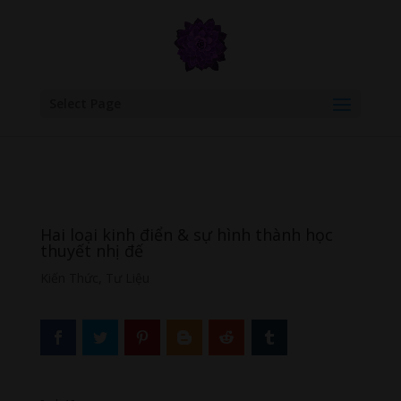
google.com, pub-6277401358830299, DIRECT, f08c47fec0942fa0
Select Page
Hai loại kinh điển & sự hình thành học
thuyết nhị đế
Kiến Thức
,
Tư Liệu