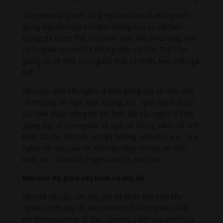
“Hãy hiểu rằng, kinh có ý nghĩa rốt ráo là những kinh
giảng dạy phù hợp với tánh không của sự vật hiện
tượng đã được Thế Tôn phân biệt. Hãy hiểu rằng, kinh
có ý nghĩa tạm thời là những kinh mà Đức Thế Tôn
giảng nói về một con người, một cá nhân, hay một ngã
7
thể”.
Như vậy, kinh liễu nghĩa là kinh giảng dạy về tính chất
vô thường, vô ngã, tánh không, v.v… qua việc loại trừ
các kiến chấp; trong khi đó, kinh bất liễu nghĩa là kinh
giảng dạy về con người, về ngã, về chúng sanh, về sinh
khởi. Do đó, khi hiểu vô ngã, không sinh khởi, v.v… là ý
nghĩa rốt ráo, cao tột; khi hiểu rằng có ngã, có sinh
khởi, v.v… là nói về ý nghĩa ước lệ, tạm thời.
Mối liên hệ giữa nhị kinh và nhị đế
Như đã đề cập, các chú giải đã phân biệt kinh liễu
nghĩa với lời dạy rốt ráo và kinh bất liễu nghĩa với lời
nói thông thường. Ở đây, cần chú ý đến giải thích của