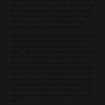
gốc của từ
paññatti
.
Cái tương đối này là hình thức
của sự giới hạn, thế nhưng cái rốt ráo lấy hình thức này
để tự biểu đạt bằng cách thông qua hình thức giới hạn
đó. Với thực tế này, các nhà Trung quán đã nói rằng,
“nếu không y tục đế, chân đế không thể diễn bày”
21
(
vyavahāram anāśrtya paramārtho na deśyate
).
Ngài Nguyệt Xứng khẳng định rằng Long Thọ trước tác
Trung luận
không nằm ngoài mục đích thiết lập sự
khác nhau giữa kinh điển liễu nghĩa và kinh bất liễu
22
nghĩa.
Mặc dù Long Thọ đã thiết lập lý thuyết nhị đế
dựa trên sự khác biệt đó, song ngài cũng tuyên bố
rằng, dù cho rốt ráo hay phương tiện, chân đế hay tục
đế, thì tất cả lời dạy của Phật chỉ có một mục đích duy
nhất là làm cho tất cả chúng sanh từ bỏ vô minh, vượt
qua chấp thủ, và giải thoát khỏi khổ đau. Điều này thực
sự được khẳng định trong
Đại trí độ luận
rằng, “Trong
kinh Đức Phật dạy rằng tất cả các ngõ đường dẫn đến
Niết-bàn chỉ có một hướng, và đều không có sự sai
23
biệt.”