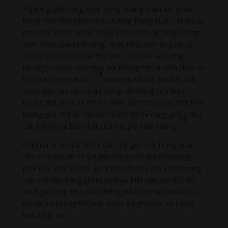
Ngài Nguyệt Xứng, một trong những nhân vật quan
trọng nhất trong lịch sử tư tưởng Trung quán, đã lặp lại
trong tác phẩm
Nhập Trung luận
và trong
Nhập Trung
luận thích
của mình rằng, “Đức Phật dạy rằng tất cả
các sự vật đều có hai đặc tính – rốt ráo và thông
thường – được nhìn thấy bởi những người nắm chắc về
24
thực tại và sự sai lạc.”
Điều này tồn tại hai đặc tính
được đan xen vào nhau trong cái khung của hiện
tượng giới, hoặc là nhị đế thiết lập trong cùng một hiện
tượng giới. Vì thế, câu hỏi về nhị đế thì cũng giống như
25
câu hỏi về hai bản chất của thế giới hiện tượng.
Chính vì lẽ đó mà tất cả các chú giải của Trung quán
đều xem nhị đế có ý nghĩa sống còn đối với trường
phái này. Một số chú giải thậm chí còn đi xa hơn trong
việc mở đầu bằng chính sự khác biệt này. Do đó, đối
với ngài Long Thọ, nếu không hiểu sự khác nhau của
nhị đế thì không thể hiểu được ý nghĩa sâu xa trong
kinh Phật nói.