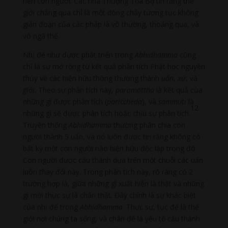
nên con người. Các nhà Thượng Tọa Bộ tin rằng thế
giới chẳng qua chỉ là một dòng chảy tương tục không
gián đoạn của các pháp là vô thường, thoáng qua, và
vô ngã thể.
Nhị đế như được phát triển trong
Abhidhamma
cũng
chỉ là sự mở rộng từ kết quả phân tích Phật học nguyên
thủy về các hiện hữu thông thường thành
uẩn
,
xứ
, và
giới
. Theo sự phân tích này,
paramattha
là kết quả của
những gì được phân tích (
pariccheda
), và
sammuti
là
12
những gì sẽ được phân tích hoặc chịu sự phân tích.
Truyền thống
Abhidhamma
thường phân chia con
người thành 5 uẩn, và nó luôn được tin rằng không có
bất kỳ một con người nào hiện hữu độc lập trong đó.
Con người được cấu thành dựa trên một chuỗi các uẩn
luôn thay đổi này. Trong phân tích này, rõ ràng có 2
trường hợp là, giữa những gì xuất hiện là thật và những
gì mới thực sự là chân thật. Đây chính là sự khác biệt
của nhị đế trong
Abhidhamma
. Thực sự, tục đế là thế
giới nơi chúng ta sống, và chân đế là yếu tố cấu thành