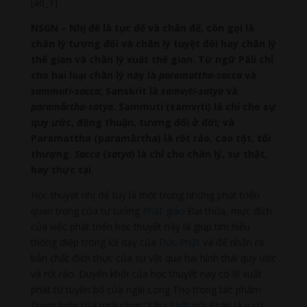
[ad_1]
NSGN – Nhị đế là tục đế và chân đế, còn gọi là
chân lý tương đối và chân lý tuyệt đối hay chân lý
thế gian và chân lý xuất thế gian. Từ ngữ Pāli chỉ
cho hai loại chân lý này là
paramattha-sacca
và
sammuti-sacca
; Sanskrit là
samv
ṛti-satya
và
paramārtha-satya
. Sammuti (samvṛti) là chỉ cho sự
quy ước, đồng thuận, tương đối ở đời; và
Paramattha (paramārtha) là rốt ráo, cao tột, tối
thượng.
Sacca
(
satya
) là chỉ cho chân lý, sự thật,
hay thực tại.
Học thuyết nhị đế tuy là một trong những phát triển
quan trọng của tư tưởng
Phật giáo
Đại thừa, mục đích
của việc phát triển học thuyết này là giúp tìm hiểu
thông điệp trong lời dạy của
Đức Phật
và để nhận ra
bản chất đích thực của sự vật qua hai hình thái quy ước
và rốt ráo. Duyên khởi của học thuyết này có lẽ xuất
phát từ tuyên bố của ngài Long Thọ trong tác phẩm
Trung luận
của ngài rằng: “Chư
Phật
nói Pháp là y cứ