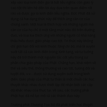
xếp vào loại kinh điển gọi là bất liễu nghĩa; còn giáo lý
cao tột thì liên hệ đến lời dạy dựa trên quan điểm rốt
ráo và được gọi là kinh điển liễu nghĩa. Đức Phật đã sử
dụng cả hai dạng thức này để thích ứng căn cơ của
chúng sanh. Một loại là thích hợp với những người mà
căn cơ của họ chỉ ở một tầng mức nào đó trên đường
đạo, và loại kia thích ứng với những người có khả năng
thấu hiểu được giáo pháp cao tột. Tri thức này không
chỉ giới hạn đối với kinh thuộc
Tăng chi bộ
, mà là xuyên
suốt tất cả các kinh điển trong Kinh tạng, và tư tưởng
này đã trở thành một nguyên tắc cốt yếu trong sự
phân chia giáo pháp của Phật. Chẳng hạn, khái niệm về
thế và siêu thế, thông thường và cao tột, tương đối và
tuyệt đối, v.v… được sử dụng xuyên suốt trong kinh
điển. Giáo pháp của Phật tự thân là một chuỗi các học
thuyết khác nhau được thiết lập để nhận biết các cấp
độ khác nhau của thực tại. Về sau, các trường phái
Phật học đã nỗ lực mô tả các thánh đạo này.
Trường phái Thượng Tọa Bộ đã phát triển học thuyết