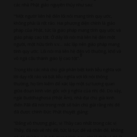
các nhà Phật giáo nguyên thủy như sau:
“’Một người’ liên hệ đến lối nói mang tính quy ước,
không phải là rốt ráo. Hai phương diện chính là giáo
pháp của Phật, tức là giáo pháp mang tính quy ước và
giáo pháp cao tột. Ở đây lối nói mà liên hệ đến một
người, một hữu tình v.v… xác lập nên giáo pháp mang
tính quy ước. Lối nói mà liên hệ đến vô thường, khổ và
8
vô ngã cấu thành giáo lý cao tột”.
Trong khi các nhà chú giải phân biệt kinh liễu nghĩa với
lời dạy rốt ráo và bất liễu nghĩa với lối nói thông
thường, họ tìm kiếm để xác lập một sự tương quan
giữa đoạn kinh văn gốc với ý nghĩa của nhị đế. Do vậy,
ngài Buddhaghosa (Phật Âm), nhà đại chú giải kinh
điển Pāli đã nói trong một số bản chú giải rằng nhị đế
đã được chính Đức Phật thuyết giảng:
“Đấng vô thượng giác, vị Thầy cao nhất trong các vị
Thầy, đã nói về nhị đế, tức là tục đế và chân đế, không