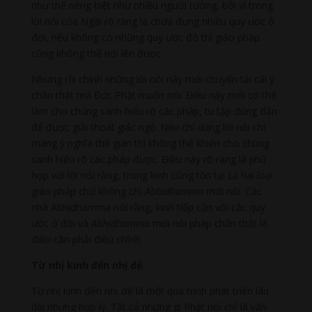
như thể riêng biệt như nhiều người tưởng, bởi vì trong
lời nói của Ngài rõ ràng là chứa đựng nhiều quy ước ở
đời, nếu không có những quy ước đó thì giáo pháp
cũng không thể nói lên được.
Nhưng rồi chính những lời nói này mới chuyển tải cái ý
chân thật mà Đức Phật muốn nói. Điều này mới có thể
làm cho chúng sanh hiểu rõ các pháp, tu tập đúng đắn
để được giải thoát giác ngộ. Nếu chỉ dùng lời nói chỉ
mang ý nghĩa thế gian thì không thể khiến cho chúng
sanh hiểu rõ các pháp được. Điều này rõ ràng là phù
hợp với lời nói rằng, trong kinh cũng tồn tại cả hai loại
giáo pháp chứ không chỉ
Abhidhamma
mới nói. Các
nhà Abhidhamma nói rằng, kinh tiếp cận với các quy
ước ở đời và
Abhidhamma
mới nói pháp chân thật là
điều cần phải điều chỉnh.
Từ nhị kinh đến nhị đế
Từ nhị kinh đến nhị đế là một quá trình phát triển lâu
dài nhưng hợp lý. Tất cả những gì Phật nói chỉ là vấn