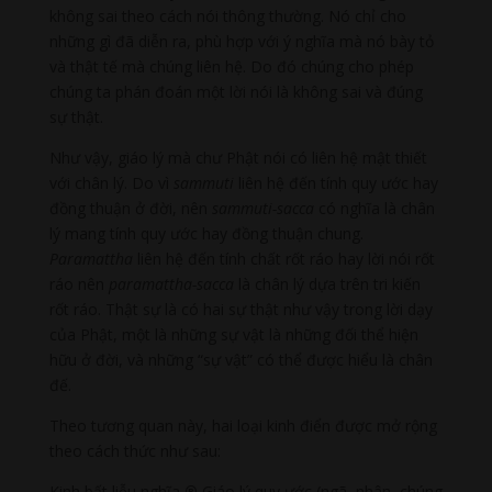
không sai theo cách nói thông thường. Nó chỉ cho
những gì đã diễn ra, phù hợp với ý nghĩa mà nó bày tỏ
và thật tế mà chúng liên hệ. Do đó chúng cho phép
chúng ta phán đoán một lời nói là không sai và đúng
sự thật.
Như vậy, giáo lý mà chư Phật nói có liên hệ mật thiết
với chân lý. Do vì
sammuti
liên hệ đến tính quy ước hay
đồng thuận ở đời, nên
sammuti-sacca
có nghĩa là chân
lý mang tính quy ước hay đồng thuận chung.
Paramattha
liên hệ đến tính chất rốt ráo hay lời nói rốt
ráo nên
paramattha-sacca
là chân lý dựa trên tri kiến
rốt ráo. Thật sự là có hai sự thật như vậy trong lời dạy
của Phật, một là những sự vật là những đối thể hiện
hữu ở đời, và những “sự vật” có thể được hiểu là chân
đế.
Theo tương quan này, hai loại kinh điển được mở rộng
theo cách thức như sau:
Kinh bất liễu nghĩa
®
Giáo lý quy ước (ngã, nhân, chúng