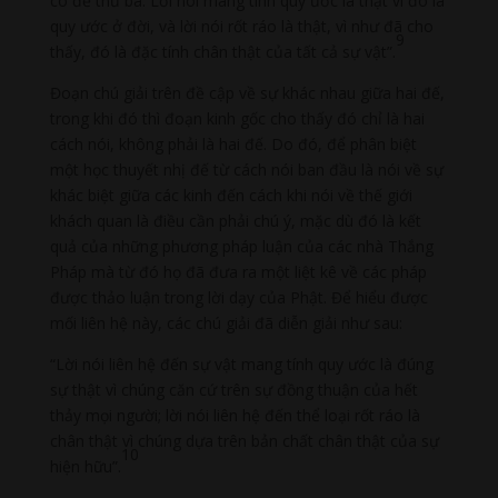
có đế thứ ba. Lời nói mang tính quy ước là thật vì đó là
quy ước ở đời, và lời nói rốt ráo là thật, vì như đã cho
9
thấy, đó là đặc tính chân thật của tất cả sự vật”.
Đoạn chú giải trên đề cập về sự khác nhau giữa hai đế,
trong khi đó thì đoạn kinh gốc cho thấy đó chỉ là hai
cách nói, không phải là hai đế. Do đó, để phân biệt
một học thuyết nhị đế từ cách nói ban đầu là nói về sự
khác biệt giữa các kinh đến cách khi nói về thế giới
khách quan là điều cần phải chú ý, mặc dù đó là kết
quả của những phương pháp luận của các nhà Thắng
Pháp mà từ đó họ đã đưa ra một liệt kê về các pháp
được thảo luận trong lời dạy của Phật. Để hiểu được
mối liên hệ này, các chú giải đã diễn giải như sau:
“Lời nói liên hệ đến sự vật mang tính quy ước là đúng
sự thật vì chúng căn cứ trên sự đồng thuận của hết
thảy mọi người; lời nói liên hệ đến thể loại rốt ráo là
chân thật vì chúng dựa trên bản chất chân thật của sự
10
hiện hữu”.