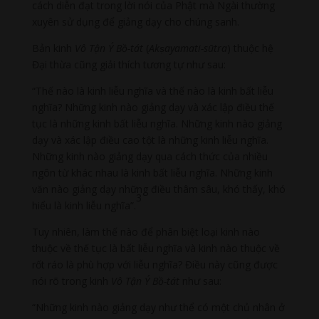
cách diễn đạt trong lời nói của Phật mà Ngài thường
xuyên sử dụng để giảng dạy cho chúng sanh.
Bản kinh
Vô Tận Ý Bồ-tát
(
Ak
ṣ
ayamati-sūtra
) thuộc hệ
Đại thừa cũng giải thích tương tự như sau:
“Thế nào là kinh liễu nghĩa và thế nào là kinh bất liễu
nghĩa? Những kinh nào giảng dạy và xác lập điều thế
tục là những kinh bất liễu nghĩa. Những kinh nào giảng
dạy và xác lập điều cao tột là những kinh liễu nghĩa.
Những kinh nào giảng dạy qua cách thức của nhiều
ngôn từ khác nhau là kinh bất liễu nghĩa. Những kinh
văn nào giảng dạy những điều thâm sâu, khó thấy, khó
3
hiểu là kinh liễu nghĩa”.
Tuy nhiên, làm thế nào để phân biệt loại kinh nào
thuộc về thế tục là bất liễu nghĩa và kinh nào thuộc về
rốt ráo là phù hợp với liễu nghĩa? Điều này cũng được
nói rõ trong kinh
Vô Tận Ý Bồ-tát
như sau:
“Những kinh nào giảng dạy như thể có một chủ nhân ở