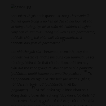
Khái niệm về giả danh (paññatti) trong
Theravāda là
thứ rất quan trọng vì nó liên hệ đến cả hai loại rốt ráo
và thông thường, tục đế và chân đế.
Paññatti
có nghĩa
rộng hơn cả sammuti
. Trong mối liên hệ với paramattha
,
paññatti
không thể phân biệt với paramattha, vì
17
paññatti
bao gồm cả paramattha.
Các nhà chú giải của
Theravāda, trước hết, quy cho
paññatti
với tất cả những nội dung của
sammuti
, và rồi
nói rằng, “điều chân thật rốt ráo được thể hiện hay
biểu đạt mà không vượt ra khỏi phạm vi của
paññatti
”
18
(
paññattim anatikkamma paramattho pakāsito
).
Từ
ngữ
paññatti
có nghĩa là ‘cho biết’ (
ācikkhati
), ‘giảng
nói’ (
deseti
), ‘tuyên bố’ (
paññāpeti
), ‘thiết lập’
19
(
pa
ṭṭhāpeti
),…
Vì thế, nhiều nghĩa khác nhau như
‘đồng thuận’, ‘quan điểm chung’, ‘duy danh’, ‘cố định’, ‘lời
nói’, ‘tuyên bố’, và ‘quy ước’ có thể được rút ra từ nghĩa
20