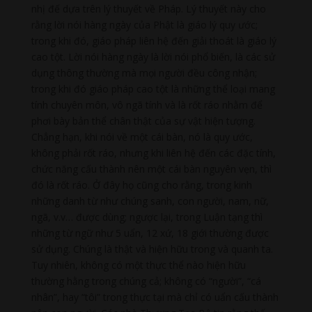
nhị đế dựa trên lý thuyết về Pháp. Lý thuyết này cho
rằng lời nói hàng ngày của Phật là giáo lý quy ước;
trong khi đó, giáo pháp liên hệ đến giải thoát là giáo lý
cao tột. Lời nói hàng ngày là lời nói phổ biến, là các sử
dụng thông thường mà mọi người đều công nhận;
trong khi đó giáo pháp cao tột là những thể loại mang
tính chuyên môn, vô ngã tính và là rốt ráo nhằm để
phơi bày bản thể chân thật của sự vật hiện tượng.
Chẳng hạn, khi nói về một cái bàn, nó là quy ước,
không phải rốt ráo, nhưng khi liên hệ đến các đặc tính,
chức năng cấu thành nên một cái bàn nguyên vẹn, thì
đó là rốt ráo. Ở đây họ cũng cho rằng, trong kinh
những danh từ như chúng sanh, con người, nam, nữ,
ngã, v.v… được dùng; ngược lại, trong Luận tạng thì
những từ ngữ như 5 uẩn, 12 xứ, 18 giới thường được
sử dụng. Chúng là thật và hiện hữu trong và quanh ta.
Tuy nhiên, không có một thực thể nào hiện hữu
thường hằng trong chúng cả; không có “người”, “cá
nhân”, hay “tôi” trong thực tại mà chỉ có uẩn cấu thành