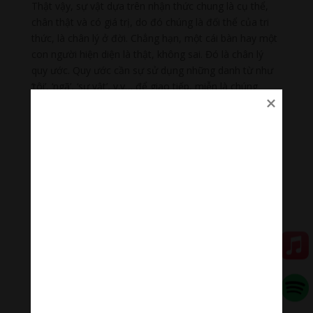
Thật vậy, sự vật dựa trên nhận thức chung là cụ thể,
chân thật và có giá trị, do đó chúng là đối thể của tri
thức, là chân lý ở đời. Chẳng hạn, một cái bàn hay một
con người hiện diện là thật, không sai. Đó là chân lý
quy ước. Quy ước cần sự sử dụng những danh từ như
‘tôi’, ‘ngã’, ‘sự vật’, v.v… để giao tiếp, miễn là chúng
không làm sai lệch bởi nhận thức rằng có một thực thể
thường hằng hiện hữu tương ứng với chúng. Vì thế mà
chúng ta không nói rằng năm uẩn ăn, năm uẩn đi lại
v.v… Ngược lại, những thể loại dựa trên bản thể chân
thật của sự vật là chân thật rốt ráo là qua sự phân tích
rốt ráo. Chúng bao gồm sự vô thường, khổ, và vô ngã,
uẩn, xứ, giới v.v… Chúng là sự thật trong bản chất thật
11
tại khách quan.
Do kiến giải này, hãy thử tìm hiểu xem con người là gì.
Từ quan điểm rốt ráo, rằng, một người chỉ là một tiến
trình của các hiện tượng tâm lý-vật lý, và không có một
thực thể nào được gọi là ngã, tức là, một hữu thể bất
biến. Để rõ hơn, chúng ta hãy lấy ví dụ về một cái