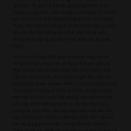
giáo dục, thì giáo tài (tài liệu giảng dạy) chính là tư
lương của giáo dục. Nếu không có tư lương chỉ có linh
hồn, thì một cá nhân không thể phát triển khỏe mạnh
được. Cho nên nói chúng ta cần phải thay đổi cục diện
lộn xộn của các trường viện Phật giáo trong nước,
thống nhất quản lý giáo tài là một khâu cực kỳ quan
trọng.
Mặc dù nói thống nhất giáo tài là một công việc vô
cùng khó khăn, song nếu chúng ta dựa vào giáo tài
hiện có của các VPH hiện thời, tiến hành thống nhất
sắp xếp và quy định, thì chúng tôi nghĩ điều này vốn
không phải là việc quá khó khăn. Chỉ cần chúng ta phân
chia rạch ròi những VPH nào là thuộc sơ cấp, những
viện nào là thuộc trung cấp, những viện nào thì thuộc
cao cấp, đồng thời quy định sơ cấp học mấy năm,
trung cấp mấy năm, cao cấp mấy năm, dựa vào thứ
bậc và thời gian này thì có thể quy định, VPH cấp nào
nên áp dụng giáo tài nào. Trong điều kiện chúng ta
đang có vật lực, nhân lực cần biên soạn mới lại giáo tài