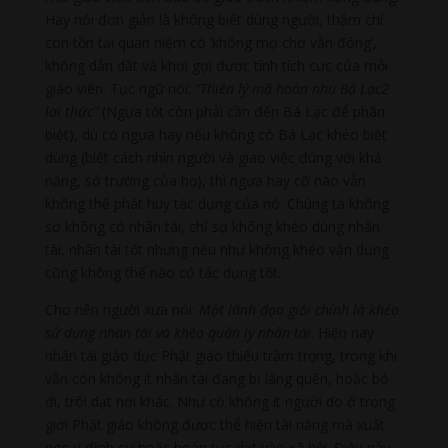
Hay nói đơn giản là không biết dùng người, thậm chí
còn tồn tại quan niệm có ‘không mợ chợ vẫn đông’,
không dẫn dắt và khơi gợi được tính tích cực của mỗi
giáo viên. Tục ngữ nói:
“Thiên lý mã hoàn nhu Bá Lạc2
lai thức”
(Ngựa tốt còn phải cần đến Bá Lạc để phân
biệt), dù có ngựa hay nếu không có Bá Lạc khéo biết
dùng (biết cách nhìn người và giao việc đúng với khả
năng, sở trường của họ), thì ngựa hay cỡ nào vẫn
không thể phát huy tác dụng của nó. Chúng ta không
sợ không có nhân tài, chỉ sợ không khéo dùng nhân
tài, nhân tài tốt nhưng nếu như không khéo vận dụng
cũng không thể nào có tác dụng tốt.
Cho nên người xưa nói:
Một lãnh đạo giỏi chính là khéo
sử dụng nhân tài và khéo quản lý nhân tài
. Hiện nay
nhân tài giáo dục Phật giáo thiếu trầm trọng, trong khi
vẫn còn không ít nhân tài đang bị lãng quên, hoặc bỏ
đi, trôi dạt nơi khác. Như có không ít người do ở trong
giới Phật giáo không được thể hiện tài năng mà xuất
ngoại định cư hoặc hoàn tục dạt vào xã hội. Điều này