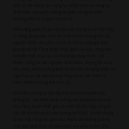
đắn, từ đó nâng cao năng lực nhận thức và năng lực
phân biệt của quần chúng tín giáo và người bình
thường đối với tà giáo và mê tín.
Nhìn tổng quát từ góc độ lịch sử, chúng ta có thể thấy
rõ rằng, pháp nạn “tam vũ nhất tông”6 trong lịch sử,
nguyên nhân chủ yếu của nó ở chỗ lúc bấy giờ đạo
phong nội bộ Tăng đoàn Phật giáo suy bại, cũng như
sự biến chất, trụy lạc của bộ phận tăng nhân. Tất
nhiên, cũng có các nguyên nhân khác, nhưng do vì sự
lạm phát, bành trướng kinh tế mà dẫn tới tăng nhân sa
ngã trụy lạc và đạo phong Tăng đoàn bất chính là
trách nhiệm không thể chối cải.
Cho nên, chúng ta nên lấy lịch sử làm khuyến cáo,
phòng bị, cấp bách tăng cường xây dựng đạo phong
của Tăng đoàn Phật giáo tự viện đô thị. Đây cũng là
vấn đề tiền đồ phát triển tương lai PGĐT. Vì thế chúng
ta làm tốt công tác giáo dục PGĐT đã không phải là
một kiểu hình thức và quá trình, mà phải là làm cho