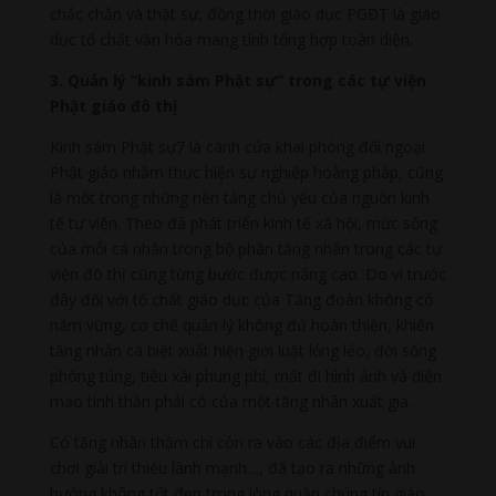
chắc chắn và thật sự, đồng thời giáo dục PGĐT là giáo
dục tố chất văn hóa mang tính tổng hợp toàn diện.
3.
Quản lý “kinh sám Phật sự” trong các tự viện
Phật giáo đô thị
Kinh sám Phật sự7 là cánh cửa khai phóng đối ngoại
Phật giáo nhằm thực hiện sự nghiệp hoằng pháp, cũng
là một trong những nền tảng chủ yếu của nguồn kinh
tế tự viện. Theo đà phát triển kinh tế xã hội, mức sống
của mỗi cá nhân trong bộ phân tăng nhân trong các tự
viện đô thị cũng từng bước được nâng cao. Do vì trước
đây đối với tố chất giáo dục của Tăng đoàn không có
nắm vững, cơ chế quản lý không đủ hoàn thiện, khiến
tăng nhân cá biệt xuất hiện giới luật lỏng lẻo, đời sống
phóng túng, tiêu xài phung phí, mất đi hình ảnh và diện
mạo tinh thần phải có của một tăng nhân xuất gia.
Có tăng nhân thậm chí còn ra vào các địa điểm vui
chơi giải trí thiếu lành mạnh…, đã tạo ra những ảnh
hưởng không tốt đẹp trong lòng quần chúng tín giáo.