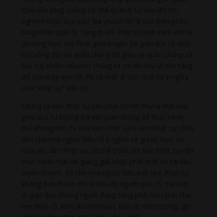
Cho nên tăng cường cơ chế quản lý tự viện đô thị,
nghiêm khắc dựa vào “ba yếu tố lớn”8 của thân phận
tăng nhân quản lý Tăng đoàn. Phật sự kinh sám vốn là
phương thức mà Phật giáo truyền bá giáo dục tố chất
tư tưởng đối với quần chúng tín giáo và quần chúng xã
hội, tuy nhiên nếu như chúng ta coi nó như là nền tảng
để thu nhập kinh tế, thì sẽ mất đi tính chất và ý nghĩa
của “Phật sự” vốn có.
Chúng ta làm Phật sự cần phải coi nó như là một loại
giáo dục tư tưởng đối với quần chúng để thực hành,
mà không thể chỉ biết làm Phật sự là làm Phật sự. Phải
làm cho mọi người hiểu rõ ý nghĩa và giá trị thực sự
của việc làm Phật sự, có thể trước khi làm Phật sự nên
thực hành một vài giảng giải hoặc phát một vài tài liệu
tuyên truyền, để cho mọi người hiểu biết làm Phật sự
không đơn thuần chỉ vì siêu độ người quá cố, mà còn
là giáo dục những người đang sống phải hiếu kính cha
mẹ thầy cô, kính lão mến bạn, bảo vệ môi trường, gìn