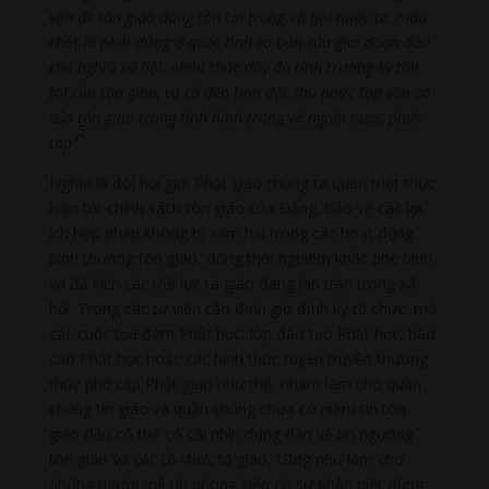
vấn đề tôn giáo đang tồn tại trong xã hội nước ta, mấu
chốt là phải đứng ở quốc tình cơ bản của giai đoạn đầu
chủ nghĩa xã hội, nhận thức đầy đủ tính trường kỳ tồn
tại của tôn giáo, và cả đến tính đặc thù phức tạp vốn có
của tôn giáo trong tình hình trong và ngoài nước phức
5
tạp”
.
Nghĩa là đòi hỏi giới Phật giáo chúng ta quán triệt thực
hiện tốt chính sách tôn giáo của Đảng, bảo vệ các lợi
ích hợp pháp không bị xâm hại trong các hoạt động
bình thường tôn giáo, đồng thời nghiêm khắc phê bình
và đả kích các thế lực tà giáo đang lan tràn trong xã
hội. Trong các tự viện cần định giờ định kỳ tổ chức, mở
các cuộc tọa đàm Phật học, lớp đào tạo Phật học, báo
cáo Phật học hoặc các hình thức tuyên truyền thường
thức phổ cập Phật giáo như thế, nhằm làm cho quần
chúng tín giáo và quần chúng chưa có niềm tin tôn
giáo đều có thể có cái nhìn đúng đắn về tín ngưỡng
tôn giáo và các tổ chức tà giáo, cũng như làm cho
những người mê tín phong kiến có sự phân biệt đúng