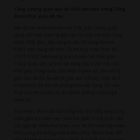
Tăng cường giáo dục tố chất văn hóa trong Tăng
đoàn Phật giáo đô thị
Vấn đề lớn nhất mà hiện nay Phật giáo Trung Quốc
đang đối mặt, chính là giáo dục tố chất văn hóa Tăng
đoàn Phật giáo, đây cũng là vấn đề trọng đại mà
PGĐT hiện đang đối mặt. Từ khi ông Triệu Phác Sơ
(1907-2000), Hội trưởng quá cố Hiệp hội Phật giáo
Trung Quốc nêu ra:
“Việc lớn hàng đầu trước mắt của
Phật giáo Trung Quốc, thứ nhất là giáo dục, thứ nhì là
giáo dục, và thứ ba vẫn là giáo dục”
tới nay, mặc dù ở
trong nước đã dấy lên phong trào xây dựng các viện
Phật học (VPH) rầm rộ, và đã bồi dưỡng ra không ít
nhân tài.
Tuy nhiên, nhìn một cách tổng thể, cho thấy rằng công
cuộc giáo dục hiện nay của Phật giáo Trung Quốc vẫn
còn gặp rất nhiều khó khăn, mặc dù đã thành lập nhiều
VPH, song đã không mấy thành công. Nhằm thay đổi
triệt để tình trạng giáo dục Phật giáo hiện tại, chúng ta