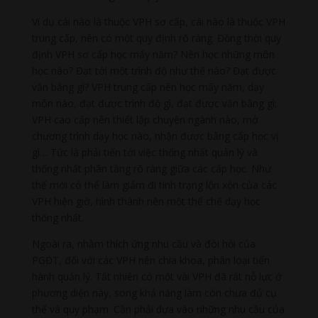
Ví dụ cái nào là thuộc VPH sơ cấp, cái nào là thuộc VPH
trung cấp, nên có một quy định rõ ràng. Đồng thời quy
định VPH sơ cấp học mấy năm? Nên học những môn
học nào? Đạt tới một trình độ như thế nào? Đạt được
văn bằng gì? VPH trung cấp nên học mấy năm, dạy
môn nào, đạt được trình độ gì, đạt được văn bằng gì;
VPH cao cấp nên thiết lập chuyên ngành nào, mở
chương trình dạy học nào, nhận được bằng cấp học vị
gì… Tức là phải tiến tới việc thống nhất quản lý và
thống nhất phân tầng rõ ràng giữa các cấp học. Như
thế mới có thể làm giảm đi tình trạng lộn xộn của các
VPH hiện giờ, hình thành nên một thể chế dạy học
thống nhất.
Ngoài ra, nhằm thích ứng nhu cầu và đòi hỏi của
PGĐT, đối với các VPH nên chia khoa, phân loại tiến
hành quản lý. Tất nhiên có một vài VPH đã rất nỗ lực ở
phương diện này, song khả năng làm còn chưa đủ cụ
thể và quy phạm. Cần phải dựa vào những nhu cầu của