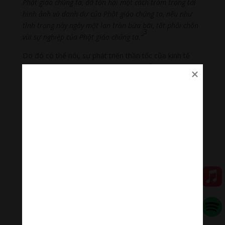
Phật giáo chúng ta, đã tổn hại một cách trầm trọng tới
hình ảnh và danh dự của Phật giáo chúng ta, nếu như
tình trạng này ngày một lan tràn bừa bãi, tất phải chôn
3
vùi sự nghiệp của Phật giáo chúng ta.”
Do đó có thể nói, sự phát triển thần tốc của kinh tế
không những mang đến cơ hội phát triển cho Phật
giáo, mà đồng thời cũng chắc chắn mang đến tác
dụng tiêu cực cho Phật giáo. Để phòng ngừa tình trạng
sống đời sống vật chất giàu có của bộ phận tăng nhân,
truy cầu hưởng thụ xa hoa từ đấy mà biến chất sa đọa,
ông Triệu Phác Sơ cũng đã nêu ra “xây dựng năm
điều”4. Đặc biệt là tăng cường “xây dựng đạo phong”
của Tăng đoàn Phật giáo. Cái gọi là “xây dựng đạo
phong”, tôi cho rằng chính là để chỉ giáo dục tố chất
phẩm đức tư tưởng của tăng nhân, điều này với “giáo
dục tố chất” mà nước ta khởi xướng bây giờ cũng hoàn
toàn thống nhất. Việc tăng cường giáo dục phẩm đức
tư tưởng cho giáo đồ Phật giáo, cũng chính là vô hình
trung thúc đẩy phát triển giáo dục tố chất của xã hội.