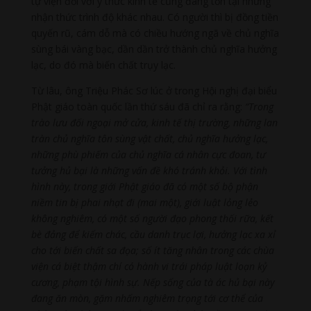
tự viện đối với ý thức kinh tế cũng đang tồn tại những
nhận thức trình độ khác nhau. Có người thì bị đồng tiền
quyến rũ, cám dỗ mà có chiều hướng ngã về chủ nghĩa
sùng bái vàng bạc, dần dần trở thành chủ nghĩa hưởng
lạc, do đó mà biến chất trụy lạc.
Từ lâu, ông Triệu Phác Sơ lúc ở trong Hội nghị đại biểu
Phật giáo toàn quốc lần thứ sáu đã chỉ ra rằng:
“Trong
trào lưu đối ngoại mở cửa, kinh tế thị trường, những lan
tràn chủ nghĩa tôn sùng vật chất, chủ nghĩa hưởng lạc,
những phù phiếm của chủ nghĩa cá nhân cực đoan, tư
tưởng hủ bại là những vấn đề khó tránh khỏi. Với tình
hình này, trong giới Phật giáo đã có một số bộ phận
niềm tin bị phai nhạt đi (mai một), giới luật lỏng lẻo
không nghiêm, có một số người đạo phong thối rữa, kết
bè đảng để kiếm chác, cầu danh trục lợi, hưởng lạc xa xỉ
cho tới biến chất sa đọa; số ít tăng nhân trong các chùa
viện cá biệt thậm chí có hành vi trái pháp luật loạn kỷ
cương, phạm tội hình sự. Nếp sống của tà ác hủ bại này
đang ăn mòn, gặm nhấm nghiêm trọng tới cơ thể của