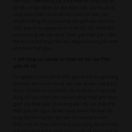
Với PGĐT, nhìn chung các công trình thi công của các
tự viện cơ bản đã đi vào giai đoạn cuối, quy hoạch thi
công chùa chiền cỡ lớn nên tạm thời kết thúc, cần
chuyển hướng tới các phương diện giáo dục văn hóa
Phật giáo và sự nghiệp phúc lợi xã hội, chủ động đầu
tư vào trong việc xây dựng “nhân gian Phật giáo”. Như
thế mới có thể tăng thêm sức sống mới trong tiến trình
phát triển Phật giáo.
1. Mở rộng sự nghiệp từ thiện xã hội của Phật
giáo đô thị
Sự nghiệp từ thiện xã hội Phật giáo là một trong những
hình thức làm lợi ích chúng sinh, báo ân bốn chúng (Tỳ-
kheo, Tỳ-kheo-ni, Ưu-bà-tắc, và Ưu-bà-di), cũng là nội
dụng chủ yếu nhằm nêu cao tư tưởng “Phật giáo nhân
gian” của Phật giáo. Ở phương diện này các đoàn thể
Phật giáo hải ngoại đã làm được thành tích xuất sắc,
cung cấp kinh nghiệm quý báu cho chúng ta tham
khảo; một số chùa chiền trong nước cũng đã làm được
quy mô tương xứng, dành được uy tín tốt đẹp trong xã