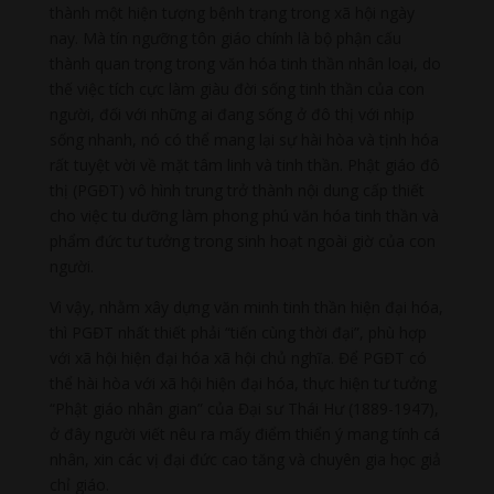
thành một hiện tượng bệnh trạng trong xã hội ngày
nay. Mà tín ngưỡng tôn giáo chính là bộ phận cấu
thành quan trọng trong văn hóa tinh thần nhân loại, do
thế việc tích cực làm giàu đời sống tinh thần của con
người, đối với những ai đang sống ở đô thị với nhịp
sống nhanh, nó có thể mang lại sự hài hòa và tịnh hóa
rất tuyệt vời về mặt tâm linh và tinh thần. Phật giáo đô
thị (PGĐT) vô hình trung trở thành nội dung cấp thiết
cho việc tu dưỡng làm phong phú văn hóa tinh thần và
phẩm đức tư tưởng trong sinh hoạt ngoài giờ của con
người.
Vì vậy, nhằm xây dựng văn minh tinh thần hiện đại hóa,
thì PGĐT nhất thiết phải “tiến cùng thời đại”, phù hợp
với xã hội hiện đại hóa xã hội chủ nghĩa. Để PGĐT có
thể hài hòa với xã hội hiện đại hóa, thực hiện tư tưởng
“Phật giáo nhân gian” của Đại sư Thái Hư (1889-1947),
ở đây người viết nêu ra mấy điểm thiển ý mang tính cá
nhân, xin các vị đại đức cao tăng và chuyên gia học giả
chỉ giáo.