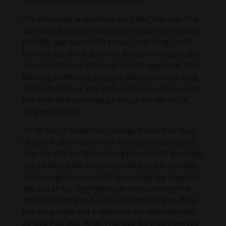
giữ tư tưởng đạo đức luân lý hòa bình.
Cho nên chúng ta nhận thức đúng đắn “kinh sám Phật
sự” có tác dụng tích cực mang tính quyết định cho việc
thúc đẩy giáo dục tố chất xã hội. Từ đó cũng có thể
làm thay đổi cách lý giải phiến diện của mọi người rằng
“kinh sám Phật sự” chỉ là việc siêu độ người chết. Như
thế cũng có thể tăng cường và quản lý các hoạt động
“kinh sám Phật sự” một cách có hiệu quả, được vậy thì
hình thức “kinh sám Phật sự” này sẽ trở nên có sức
sống lớn lao hơn.
Do đó mà có thể làm cho mọi người nhận thức được
rằng “kinh sám Phật sự” của Phật giáo là giáo dục tố
chất đạo đức luận lý vừa mang tính phổ biến lại có hiệu
quả, từ đây có thể nêu cao tố chất đạo đức tư tưởng
của con người, cũng có thể tăng cường nếp sống đạo
đức của xã hội, tăng thêm quan niệm tư tưởng mới
cho chất lượng giáo dục của quốc gia chúng ta, đồng
thời cũng truyền thổi ý nghĩa mới cho “kinh sám Phật
sự” của Phật giáo. Khiến Phật giáo Đại thừa thêm sức