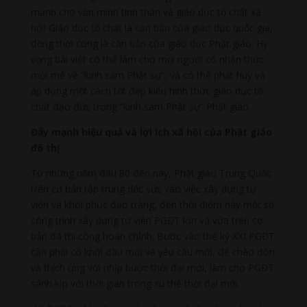
mạnh cho văn minh tinh thần và giáo dục tố chất xã
hội! Giáo dục tố chất là căn bản của giáo dục quốc gia,
đồng thời cũng là căn bản của giáo dục Phật giáo. Hy
vọng bài viết có thể làm cho mọi người có nhận thức
mới mẻ về “kinh sám Phật sự”, và có thể phát huy và
áp dụng một cách tốt đẹp kiểu hình thức giáo dục tố
chất đạo đức trong “kinh sám Phật sự” Phật giáo.
Đẩy mạnh hiệu quả và lợi ích xã hội của Phật giáo
đô thị
Từ những năm đầu 80 đến nay, Phật giáo Trung Quốc
trên cơ bản tập trung dốc sức vào việc xây dựng tự
viện và khôi phục đạo tràng, đến thời điểm này một số
công trình xây dựng tự viện PGĐT lớn và vừa trên cơ
bản đã thi công hoàn chỉnh. Bước vào thể kỷ XXI PGĐT
cần phải có khởi đầu mới và yêu cầu mới, để chào đón
và thích ứng với nhịp bước thời đại mới, làm cho PGĐT
sánh kịp với thời gian trong xu thế thời đại mới.