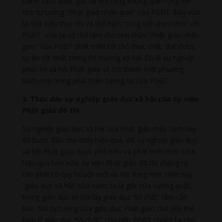
chính sách quốc gia, sẽ mở rộng không gian rộng lớn
cho tư tưởng “Phật giáo nhân gian” của PGĐT. Đây vừa
là một kiểu thực thi và thể hiện “cùng tiến theo thời” với
PGĐT, vừa lại có thể làm cho tinh thần “Phật giáo nhân
gian” của PGĐT phát triển tới chỗ thực chất, đạt được
uy tín tốt nhất trong thị trường xã hội. Có lẽ sự nghiệp
phúc lợi xã hội Phật giáo sẽ trở thành một phương
sách mới trong phát triển tương lai của PGĐT.
3. Thúc đẩy sự nghiệp giáo dục xã hội của tự viện
Phật giáo đô thị
Sự nghiệp giáo dục xã hội của Phật giáo mấy năm nay
đã bước đầu cho thấy hiệu quả, để sự nghiệp giáo dục
xã hội Phật giáo được phổ biến và phát triển một cách
hiệu quả hơn nữa, tự viện Phật giáo đô thị chúng ta
cần phải có quy hoạch mới và nội dung mới. Hiện nay
“giáo dục xã hội” của nước ta là gốc của cường quốc,
trong giáo dục xã hội lấy giáo dục “tố chất” làm căn
bản. Mà tư tưởng của giáo dục Phật giáo chủ yếu thể
hiện ở giáo dục “tố chất”, cho nên PGĐT chúng ta cần