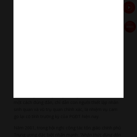
2. Tuyên truyền Chánh tín ngăn chặn tà giáo và
sự lan tràn mê tín trong Phật giáo
Tuyên truyền niềm tin đúng đắn của Phật giáo, đả kích
sự phát triển của tà giáo cũng là một nội dung và
nhiệm vụ mới của PGĐT. Những năm gần đây sự hưng
thịnh của thế lực tà giáo và sự lớn mạnh của tổ chức
tà giáo, có mối quan hệ cực lớn với cường độ tuyên
truyền chưa đủ và phạm vi quá nhỏ hẹp của Phật giáo
trong xã hội. Tín ngưỡng tôn giáo là tượng trưng cho
tiến bộ văn minh của nhân loại, cũng là một bộ phận
cấu thành quan trọng trong đời sống tinh thần con
người, hướng dẫn con người nhận thức và hiểu rõ sự
khác biệt giữa tín ngưỡng và tà giáo cho đến mê tín
một cách đúng đắn, chỉ dẫn con người thiết lập nhân
sinh quan và vũ trụ quan chính xác, là nhiệm vụ cam
go lại có tính trường kỳ của PGĐT hiện nay.
Năm 2001, trong hội nghị công tác tôn giáo chính phủ
Trung ương đặc biệt nhấn mạnh:
“Nhận thức đúng đắn