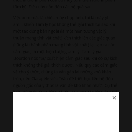
tâm lý). Điều này dẫn đến các hệ quả sau:
Việc xem mắt là chiếc máy chụp ảnh, tai là máy ghi
âm… khiến Tâm lý học không thể giải thích tại sao khi
một tác động bên ngoài (là một hiện tượng vật lý,
thuần mang tính vật chất) kích thích lên các giác quan
(cũng là thành phần mang tính vật chất) lại tạo ra các
cảm giác, là một hiện tượng tâm lý. Tâm lý gia
Bourdon nói: “Sự xuất hiện cảm giác sau khi có sự kích
thích không thể giải thích được”. Nếu quy các cảm giác
về cho ý thức, chúng ta vẫn gặp lại những khó khăn
trên, nên Clarapèle viết: “Vấn đề triết học liên hệ đến
nguồn gốc của ý thức là vấn đề khó khăn nhất”. Cụ thể
hơn, dù máy chụp hình có ghi lại được các hình ảnh thì
chúng ta cũng không thể nói rằng máy chụp ảnh biết
được các hình ảnh mà nó đã chụp được.
Với Duy thức học, mắt, tai… là các căn. Căn có hai
phần, là “phù trần căn” và “thắng nghĩa căn”. “Phù trần
căn” là năm giác quan mắt, tai… mà ta có thể nhận