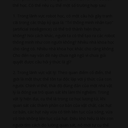
thể học. Có thể nêu cụ thể một số trường hợp sau:
1. Trong lãnh vực robot học, có một câu hỏi gây tranh
cãi trong các thập kỷ qua là: “Trí thông minh nhân tạo”
(artificial Intelligence) có thể trở thành hiện thực
không? Nói cách khác, người ta có thể tạo ra các robot
thông minh như con người không? Nhiều nhà khoa học
cho rằng có. Nhiều nhà khoa học khác cho rằng không.
Cho đến nay vấn đề này chưa ngã ngũ vì chưa giải
quyết được câu hỏi ý thức là gì?
2. Trong lãnh vực vật lý: Theo quan điểm cổ điển, thế
giới là một thực thể tồn tại độc lập với ý thức của con
người. Chính vì thế, thái độ đúng đắn của một nhà vật
lý là đóng vai trò quan sát khi làm thí nghiệm. Trong
vật lý hiện đại, cụ thể là trong cơ học lượng tử, khi
quan sát các thành phần cơ bản của vật chất, các hạt
cơ bản, các hạt này vừa có tính liên tục của sóng, vừa
có tính không liên tục của hạt. Điều khó hiểu là khi con
người tìm cách đo lường quan sát, nó mới tự cụ thể