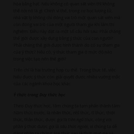
hóa bằng hạt. Nếu không có quan sát viên thì không
thể nói nó là gì. Chính vì thế, trong cơ học lượng tử,
nhà vật lý không chỉ đóng vai trò một quan sát viên mà
còn đóng vai trò của một người tham gia khi làm thí
nghiệm. Điều này đặt ra một số câu hỏi sau: Phải chăng
thế giới được xây dựng bằng ý thức của con người?
Phải chăng thế giới được hình thành do có sự tham gia
của ý thức? Nếu có, ý thức tham gia ở mức độ nào
trong việc tạo nên thế giới?
Trên chỉ là hai trường hợp cụ thể. Trong thực tế, việc
hiểu được ý thức còn giải quyết được nhiều vướng mắc
của các ngành khoa học khác.
Ý thức trong Duy thức học
Theo Duy thức học, tâm chúng ta tạm phân thành tám:
Năm thức trước, là nhãn thức, nhĩ thức, tĩ thức, thiệt
thức, thân thức, được gọi là
tiền ngũ thức
, cộng với
phần ý thức được gọi là
sáu thức ngoài,
vì chúng ta dễ
dàng nhận ra chúng. Hai thức sau là thức mạt-na và