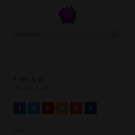
google.com, pub-6277401358830299, DIRECT, f08c47fec0942fa0
Select Page
Ý thức là gì?
Kiến Thức
,
Tư Liệu
[ad_1]