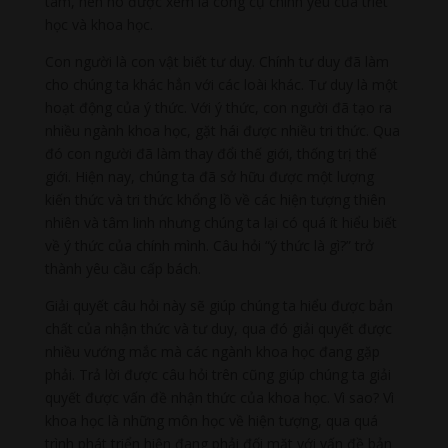
tâm, nên nó được xem là công cụ chính yếu của triết
học và khoa học.
Con người là con vật biết tư duy. Chính tư duy đã làm
cho chúng ta khác hẳn với các loài khác. Tư duy là một
hoạt động của ý thức. Với ý thức, con người đã tạo ra
nhiều ngành khoa học, gặt hái được nhiều tri thức. Qua
đó con người đã làm thay đổi thế giới, thống trị thế
giới. Hiện nay, chúng ta đã sở hữu được một lượng
kiến thức và tri thức khổng lồ về các hiện tượng thiên
nhiên và tâm linh nhưng chúng ta lại có quá ít hiểu biết
về ý thức của chính mình. Câu hỏi “ý thức là gì?” trở
thành yêu cầu cấp bách.
Giải quyết câu hỏi này sẽ giúp chúng ta hiểu được bản
chất của nhận thức và tư duy, qua đó giải quyết được
nhiều vướng mắc mà các ngành khoa học đang gặp
phải. Trả lời được câu hỏi trên cũng giúp chúng ta giải
quyết được vấn đề nhận thức của khoa học. Vì sao? Vì
khoa học là những môn học về hiện tượng, qua quá
trình phát triển hiện đang phải đối mặt với vấn đề bản