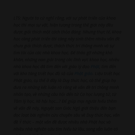
LTS: Người ta cứ nghĩ rằng, với sự phát triển của khoa
học thì mọi sự vật, hiện tượng trong thế giới này đều
được giải thích một cách thỏa đáng. Nhưng thực tế, khoa
học càng phát triển thì càng nảy sinh thêm nhiều vấn đề
chưa giải thích được, thách thức trí thông minh và sự
tìm tòi của các nhà khoa học. Để tháo gỡ những khó
khăn, những nan giải trong các lĩnh vực khoa học, nhiều
nhà khoa học đã tìm đến với giáo lý đạo
Phật
, tìm đến
với kho tàng triết học đồ sộ của
Phật giáo
. Liệu triết học
Phật giáo, cụ thể ở đây là Duy thức học, có thể giúp họ
đưa ra những kết luận rõ ràng về vấn đề trí thông minh
nhân tạo, về những câu hỏi đến từ Cơ học lượng tử, từ
Tâm lý học, Xã hội học…? Để giúp mọi người hiểu thêm
về vấn đề này, Nguyệt san Giác Ngộ giới thiệu đến bạn
đọc loạt bài nghiên cứu chuyên sâu về Duy thức học, vấn
đề Ý thức – một vấn đề được nhiều nhà Phật học và
nhiều nhà nghiên cứu tìm hiểu từ lâu, song vẫn luôn có