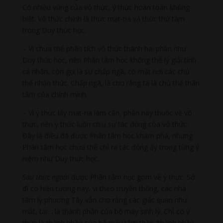
Có nhiều vùng của vô thức, ý thức hoàn toàn không
biết. Vô thức chính là thức mạt-na và thức thứ tám
trong Duy thức học.
– Vì chưa thể phân tích vô thức thành hai phần như
Duy thức học, nên Phân tâm học không thể lý giải tính
cá nhân, còn gọi là sự chấp ngã, có mặt nơi các chủ
thể nhận thức. Chấp ngã, là cho rằng ta là chủ thể thân
tâm của chính mình.
– Vì ý thức lấy mat-na làm căn, phần này thuộc về vô
thức, nên ý thức luôn chịu sự tác động của vô thức.
Đây là điều đã được Phân tâm học khám phá, nhưng
Phân tâm học chưa thể chỉ ra tác động ấy trong từng ý
niệm như Duy thức học.
Sáu thức ngoài
được Phân tâm học gom về ý thức. Sở
dĩ có hiện tượng này, vì theo truyền thống, các nhà
tâm lý phương Tây vẫn cho rằng các giác quan như
mắt, tai… là thành phần của bộ máy sinh lý. Chỉ có ý
thức là thành phần của bộ máy tâm thần (thành phần