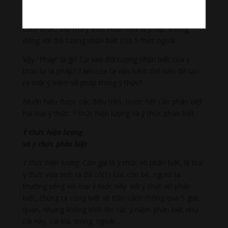
còn đó. Ý thức chỉ biết các trần cảnh thông qua 5 thức
ngoài và xem đó là những biểu hiện của pháp. Nói
cách khác, thứ mà ý thức nhận biết là pháp, không
đồng với đối tượng nhận biết của 5 thức ngoài.
Vậy “Pháp” là gì? Tại sao đối tượng nhận biết của ý
thức lại là pháp? Tâm của ta vận hành thế nào để tạo
ra một ý niệm về pháp trong ý thức?
Muốn hiểu được các điều trên, trước hết cần phân biệt
hai loại ý thức: Ý thức hiện lượng và ý thức phân biệt.
Ý thức hiện lượng
và ý thức phân biệt
Ý thức hiện lượng
: Còn gọi là ý thức vô phân biệt, là loại
ý thức vừa sinh ra đã có(1) Lúc còn bé, người ta
thường sống với loại ý thức này. Với ý thức vô phân
biệt, chúng ta cũng biết về trần cảnh thông qua 5 giác
quan, nhưng không khởi lên các ý niệm phân biệt như
cái này, cái kia, trong, ngoài…