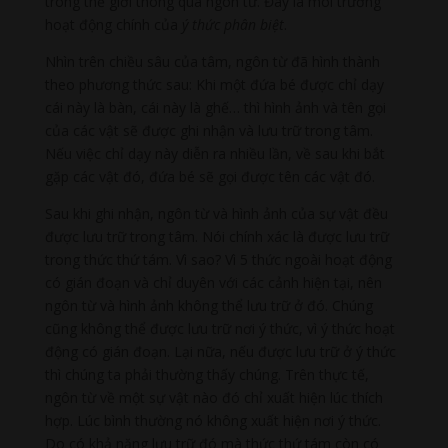
trong thế giới thông qua ngôn từ. Đây là môi trường
hoạt động chính của
ý thức phân biệt
.
Nhìn trên chiều sâu của tâm, ngôn từ đã hình thành
theo phương thức sau: Khi một đứa bé được chỉ dạy
cái này là bàn, cái này là ghế… thì hình ảnh và tên gọi
của các vật sẽ được ghi nhận và lưu trữ trong tâm.
Nếu việc chỉ dạy này diễn ra nhiều lần, về sau khi bắt
gặp các vật đó, đứa bé sẽ gọi được tên các vật đó.
Sau khi ghi nhận, ngôn từ và hình ảnh của sự vật đều
được lưu trữ trong tâm. Nói chính xác là được lưu trữ
trong thức thứ tám. Vì sao? Vì 5 thức ngoài hoạt động
có gián đoạn và chỉ duyên với các cảnh hiện tại, nên
ngôn từ và hình ảnh không thể lưu trữ ở đó. Chúng
cũng không thể được lưu trữ nơi ý thức, vì ý thức hoạt
động có gián đoạn. Lại nữa, nếu được lưu trữ ở ý thức
thì chúng ta phải thường thấy chúng. Trên thực tế,
ngôn từ về một sự vật nào đó chỉ xuất hiện lúc thích
hợp. Lúc bình thường nó không xuất hiện nơi ý thức.
Do có khả năng lưu trữ đó mà thức thứ tám còn có