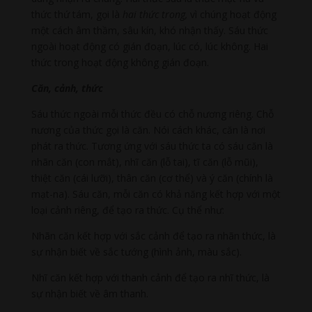
thức thứ tám, gọi là
hai thức trong,
vì chúng hoạt động
một cách âm thầm, sâu kín, khó nhận thấy. Sáu thức
ngoài hoạt động có gián đoạn, lúc có, lúc không. Hai
thức trong hoạt động không gián đoạn.
Căn, cảnh, thức
Sáu thức ngoài mỗi thức đều có chỗ nương riêng. Chỗ
nương của thức gọi là căn. Nói cách khác, căn là nơi
phát ra thức. Tương ứng với sáu thức ta có sáu căn là
nhãn căn (con mắt), nhĩ căn (lỗ tai), tĩ căn (lỗ mũi),
thiệt căn (cái lưỡi), thân căn (cơ thể) và ý căn (chính là
mạt-na). Sáu căn, mỗi căn có khả năng kết hợp với một
loại cảnh riêng, để tạo ra thức. Cụ thể như:
Nhãn căn kết hợp với sắc cảnh để tạo ra nhãn thức, là
sự nhận biết về sắc tướng (hình ảnh, màu sắc).
Nhĩ căn kết hợp với thanh cảnh để tạo ra nhĩ thức, là
sự nhận biết về âm thanh.