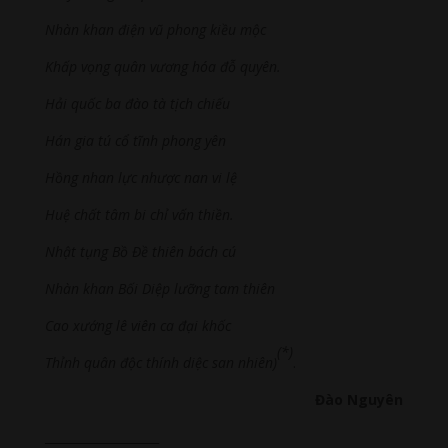
Nhàn khan điện vũ phong kiều mộc
Khấp vọng quân vương hóa đỗ quyên.
Hải quốc ba đào tà tịch chiếu
Hán gia tú cổ tĩnh phong yên
Hồng nhan lực nhược nan vi lệ
Huệ chất tâm bi chỉ vấn thiền.
Nhật tụng Bồ Đề thiên bách cú
Nhàn khan Bối Diệp lưỡng tam thiên
Cao xướng lê viên ca đại khốc
(*)
Thỉnh quân độc thính diệc san nhiên)
.
Đào Nguyên
___________________