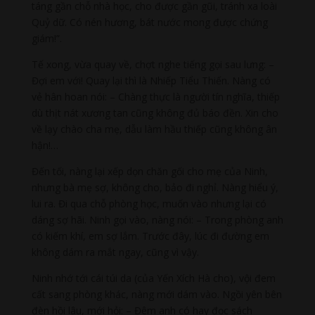
táng gần chỗ nhà học, cho được gần gũi, tránh xa loài
Quỷ dữ. Có nén hương, bát nước mong được chứng
giám!”.
Tế xong, vừa quay về, chợt nghe tiếng gọi sau lưng: –
Đợi em với! Quay lại thì là Nhiếp Tiểu Thiến. Nàng có
vẻ hân hoan nói: – Chàng thực là người tín nghĩa, thiếp
dù thịt nát xương tan cũng không đủ báo đền. Xin cho
về lạy chào cha mẹ, dẫu làm hầu thiếp cũng không ân
hận!…
Đến tối, nàng lại xếp dọn chăn gối cho mẹ của Ninh,
nhưng bà mẹ sợ, không cho, bảo đi nghỉ. Nàng hiểu ý,
lui ra. Đi qua chỗ phòng học, muốn vào nhưng lại có
dáng sợ hãi. Ninh gọi vào, nàng nói: – Trong phòng anh
có kiếm khí, em sợ lắm. Trước đây, lúc đi đường em
không dám ra mắt ngay, cũng vì vậy.
Ninh nhớ tới cái túi da (của Yến Xích Hà cho), vội đem
cất sang phòng khác, nàng mới dám vào. Ngồi yên bên
đèn hồi lâu, mới hỏi: – Đêm anh có hay đọc sách