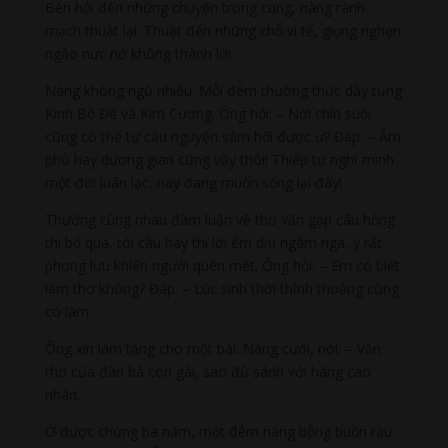
Bèn hỏi đến những chuyện trong cung, nàng rành
mạch thuật lại. Thuật đến những chỗ vi tế, giọng nghẹn
ngào nức nở không thành lời.
Nàng không ngủ nhiều. Mỗi đêm thường thức dậy tụng
Kinh Bồ Đề và Kim Cương. Ông hỏi: – Nơi chín suối
cũng có thể tự cầu nguyện sám hối được ư? Đáp: – Âm
phủ hay dương gian cũng vậy thôi! Thiếp tự nghĩ mình
một đời luân lạc, nay đang muốn sống lại đây!
Thường cùng nhau đàm luận về thơ văn gặp câu hỏng
thì bỏ qua, tới câu hay thì lời êm dịu ngâm nga, ý rất
phong lưu khiến người quên mệt. Ông hỏi: – Em có biết
làm thơ không? Đáp: – Lúc sinh thời thỉnh thoảng cũng
có làm.
Ông xin làm tặng cho một bài. Nàng cười, nói: – Văn
thơ của đàn bà con gái, sao đủ sánh với hàng cao
nhân.
Ở được chừng ba năm, một đêm nàng bỗng buồn rầu