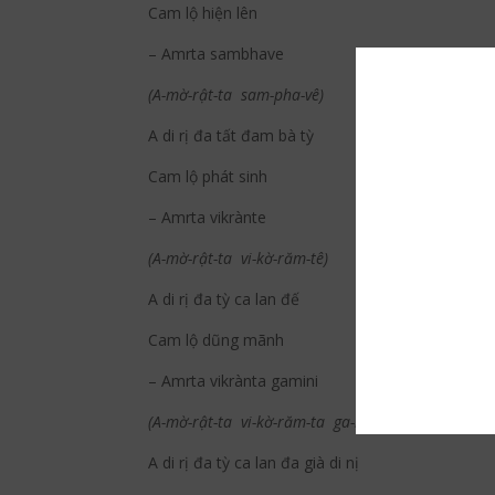
Cam lộ hiện lên
– Amrta sambhave
(A-mờ-rật-ta sam-pha-vê)
A di rị đa tất đam bà tỳ
Cam lộ phát sinh
– Amrta vikrànte
(A-mờ-rật-ta vi-kờ-răm-tê)
A di rị đa tỳ ca lan đế
Cam lộ dũng mãnh
– Amrta vikrànta gamini
(A-mờ-rật-ta vi-kờ-răm-ta ga-mi-ni)
A di rị đa tỳ ca lan đa già di nị