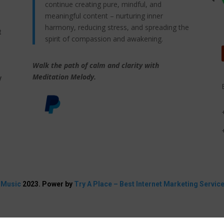
continue creating pure, mindful, and
meaningful content – nurturing inner
harmony, reducing stress, and spreading the
t
spirit of compassion and awakening.
Walk the path of calm and clarity with
,
Meditation Melody.
y
 Music
2023. Power by
Try A Place – Best Internet Marketing Servic