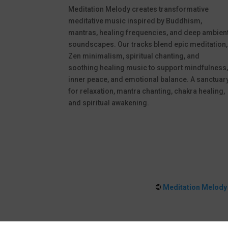
Meditation Melody creates transformative
meditative music inspired by Buddhism,
mantras, healing frequencies, and deep ambien
soundscapes. Our tracks blend epic meditation,
Zen minimalism, spiritual chanting, and
soothing healing music to support mindfulness
inner peace, and emotional balance. A sanctuar
for relaxation, mantra chanting, chakra healing,
and spiritual awakening.
©
Meditation Melody