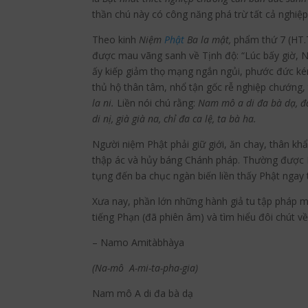
thần chú này có công năng phá trừ tất cả nghiệ
Theo kinh
Niệm
Phật
Ba la mật,
phẩm thứ 7 (HT.
được mau vãng sanh về Tịnh độ: “Lúc bấy giờ, N
ấy kiếp giảm thọ mạng ngắn ngủi, phước đức kém 
thủ hộ thân tâm, nhổ tận gốc rễ nghiệp chướng,
la ni.
Liền nói chú rằng:
Nam mô a di đa bà dạ, đa t
di nị, già già na, chỉ đa ca lệ, ta bà ha.
Người niệm Phật phải giữ giới, ăn chay, thân khẩ
thập ác và hủy báng Chánh pháp. Thường được Phậ
tụng đến ba chục ngàn biến liền thấy Phật ngay 
Xưa nay, phần lớn những hành giả tu tập pháp m
tiếng Phạn (đã phiên âm) và tìm hiểu đôi chút về
– Namo Amitàbhàya
(Na-mô A-mi-ta-pha-gia)
Nam mô A di đa bà dạ