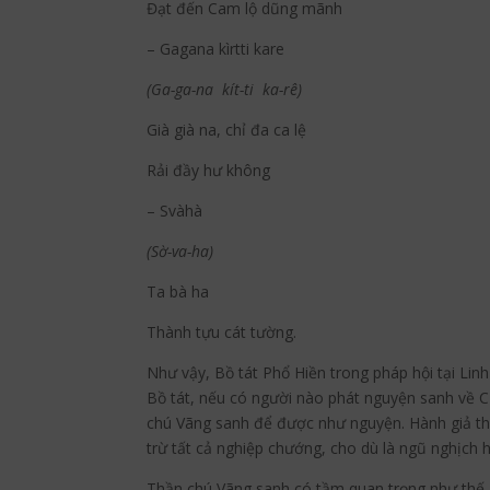
Đạt đến Cam lộ dũng mãnh
– Gagana kìrtti kare
(Ga-ga-na kít-ti ka-rê)
Già già na, chỉ đa ca lệ
Rải đầy hư không
– Svàhà
(Sờ-va-ha)
Ta bà ha
Thành tựu cát tường.
Như vậy, Bồ tát Phổ Hiền trong pháp hội tại Li
Bồ tát, nếu có người nào phát nguyện sanh về 
chú Vãng sanh để được như nguyện. Hành giả thực 
trừ tất cả nghiệp chướng, cho dù là ngũ nghịch 
Thần chú Vãng sanh có tầm quan trọng như thế,