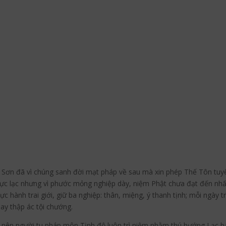
nh Sơn đã vì chúng sanh đời mạt pháp về sau mà xin phép Thế Tôn tuy
Cực lạc nhưng vì phước mỏng nghiệp dày, niệm Phật chưa đạt đến nh
hành trai giới, giữ ba nghiệp: thân, miệng, ý thanh tịnh; mỗi ngày trì
hay thập ác tội chướng.
 nên người tu pháp môn Tịnh độ luôn trì niệm nhằm thú hướng Lạc b