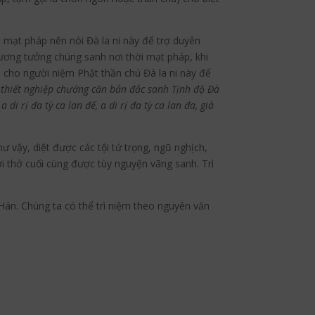
 mạt pháp nên nói Đà la ni này để trợ duyên
ương tưởng chúng sanh nơi thời mạt pháp, khi
n cho người niệm Phật thần chú Đà la ni này để
 thiết nghiệp chướng căn bản đắc sanh Tịnh độ Đà
 di rị đa tỳ ca lan đế, a di rị đa tỳ ca lan đa, già
ư vậy, diệt được các tội tứ trọng, ngũ nghịch,
i thở cuối cùng được tùy nguyện vãng sanh. Trì
Hán. Chúng ta có thể trì niệm theo nguyên văn