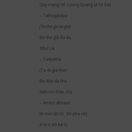
Quy mạng Vô Lượng Quang (A Di Đà)
– Tathàgatàya
(Ta-tha-ga-ta-gia)
Đa tha già đa dạ
Như Lai
– Tadyathà
(Ta-di-gia-tha)
Đa điệt dạ tha
Nên nói thần chú
– Amrto dbhave
(A-mờ-rật-tô đờ-pha-vê)
A di rị đô bà tỳ