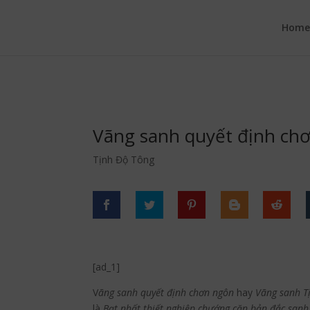
google.com, pub-6277401358830299, DIRECT, f08c47fec0942fa0
Hom
Vãng sanh quyết định ch
Tịnh Độ Tông
[ad_1]
V
ãng sanh quyết định
chơn ngôn
hay
Vãng sanh T
là
Bạt nhất thiết nghiệp chướng căn bản đắc sanh 