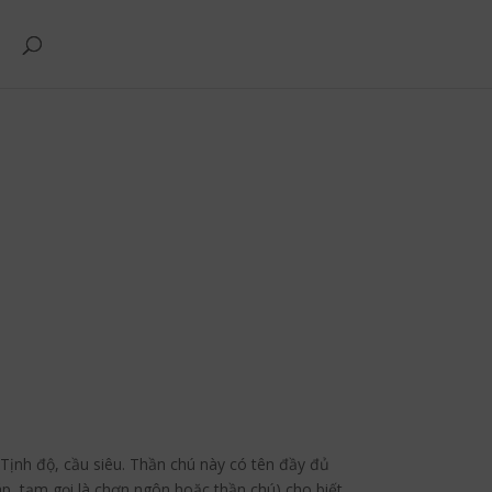
 Tịnh độ, cầu siêu. Thần chú này có tên đầy đủ
áp, tạm gọi là chơn ngôn hoặc thần chú) cho biết