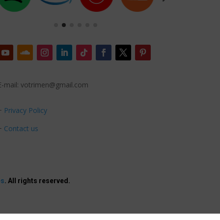
E-mail: votrimen@gmail.com
+
Privacy Policy
+
Contact us
es
. All rights reserved.