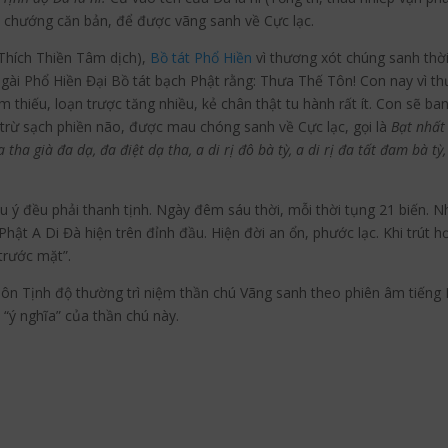
p chướng căn bản, để được vãng sanh về Cực lạc.
Thích Thiền Tâm dịch),
Bồ tát
Phổ Hiền
vì thương xót chúng sanh thời
gài Phổ Hiền Đại Bồ tát bạch Phật rằng: Thưa Thế Tôn! Con nay vì th
thiếu, loạn trược tăng nhiều, kẻ chân thật tu hành rất ít. Con sẽ ba
 trừ sạch phiền não, được mau chóng sanh về Cực lạc, gọi là
Bạt nhất
ha già đa dạ, đa điệt dạ tha, a di rị đô bà tỳ, a di rị đa tất đam bà tỳ, a
u ý đều phải thanh tịnh. Ngày đêm sáu thời, mỗi thời tụng 21 biến. Nh
t A Di Đà hiện trên đỉnh đầu. Hiện đời an ổn, phước lạc. Khi trút hơ
trước mặt”.
ôn Tịnh độ thường trì niệm thần chú Vãng sanh theo phiên âm tiếng 
 “ý nghĩa” của thần chú này.