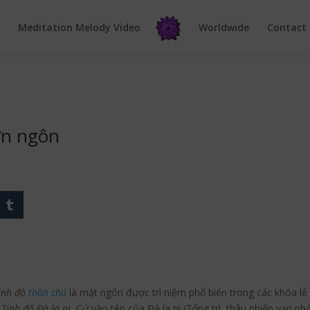
e
Meditation Melody Video
Worldwide
Contact
ơn ngôn
ịnh độ
thần chú
là mật ngôn được trì niệm phổ biến trong các khóa lễ
Tịnh độ Đà la ni.
Cứ vào tên của Đà la ni (Tổng trì, thâu nhiếp vạn ph