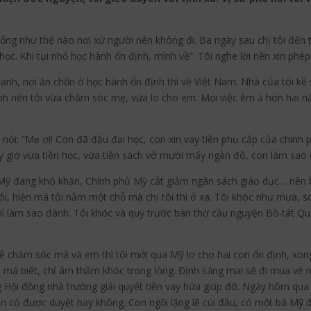
sống như thế nào nơi xứ người nên không đi. Ba ngày sau chị tôi đến t
học. Khi tụi nhỏ học hành ổn định, mình về”. Tôi nghe lời nên xin phép
anh, nơi ăn chốn ở học hành ổn định thì về Việt Nam. Nhà của tôi kề
bệnh nên tôi vừa chăm sóc mẹ, vừa lo cho em. Mọi việc êm ả hơn hai n
ào nói: “Mẹ ơi! Con đã đậu đại học, con xin vay tiền phụ cấp của chí
y giờ vừa tiền học, vừa tiền sách vở mười mấy ngàn đô, con làm sao 
 Mỹ đang khó khăn, Chính phủ Mỹ cắt giảm ngân sách giáo dục… nên bây
ôi, hiện má tôi nằm một chỗ mà chị tôi thì ở xa. Tôi khóc như mưa, so
thì làm sao đành. Tôi khóc và quỳ trước bàn thờ cầu nguyện Bồ-tát 
i về chăm sóc má và em thì tôi mới qua Mỹ lo cho hai con ổn định, xon
má biết, chỉ âm thầm khóc trong lòng. Định sáng mai sẽ đi mua vé máy
Hội đồng nhà trường giải quyết tiền vay hứa giúp đỡ. Ngày hôm qua 
n có được duyệt hay không. Con ngồi lặng lẽ cúi đầu, có một bà Mỹ đi