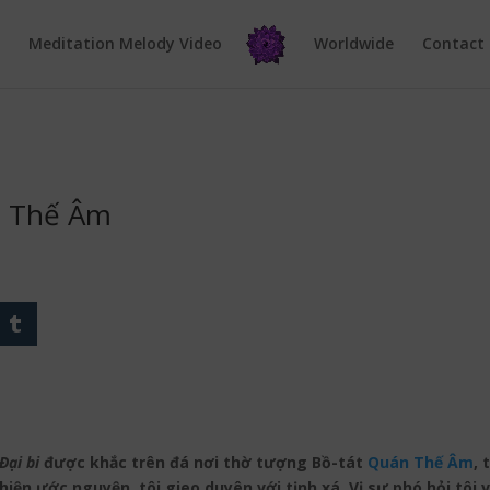
e
Meditation Melody Video
Worldwide
Contact
n Thế Âm
Đại bi
được khắc trên đá nơi thờ tượng Bồ-tát
Quán Thế Âm
, 
 hiện ước nguyện, tôi gieo duyên với tịnh xá. Vị sư phó hỏi tô