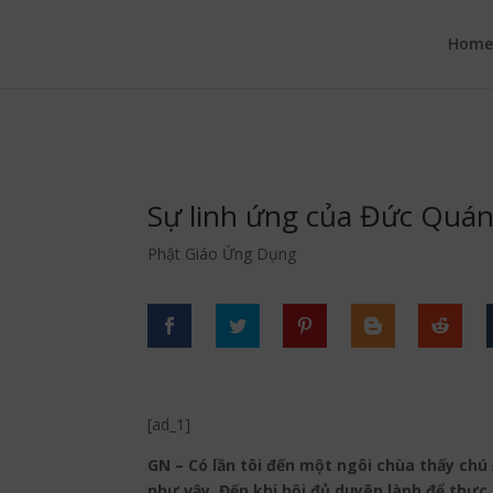
google.com, pub-6277401358830299, DIRECT, f08c47fec0942fa0
Hom
Sự linh ứng của Đức Quá
Phật Giáo Ứng Dụng
[ad_1]
GN – Có lần tôi đến một ngôi chùa thấy chú
như vậy. Đến khi hội đủ duyên lành để thực