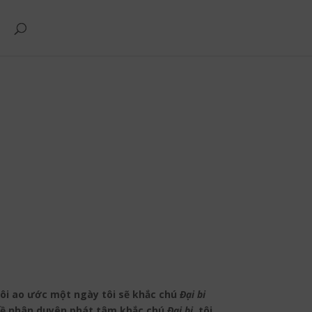
tôi ao ước một ngày tôi sẽ khắc chú
Đại bi
i về nhân duyên phát tâm khắc chú
Đại bi,
tôi