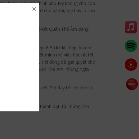
 đau bệnh, bây giờ Chính phủ Mỹ không cho con
đỡ. Con đã nộp giấy tờ cho bà rồi, mẹ hãy lo cho
ại bi,
quán tưởng Bồ-tát Quán Thế Âm đang
àn đô đó, con mừng quá! Bà kể khi họp, bà nói:
êm, tự nuôi sống một mình mà việc học rất tốt,
c? Sau khi thảo luận, Hội đồng đã giải quyết cho
 linh ứng của Bồ-tát Quán Thế Âm, những ngày
hì đã ra đi lúc 95 tuổi. Giờ đây tôi chỉ còn lo
ià, nuôi dạy các con thành đạt, tôi mừng cho