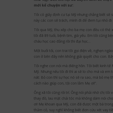
mới kể chuyện với sư:
Tôi có giấy định cư tại Mỹ nhưng chẳng biết sẽ 
này các con sẽ trách, mình đi để đem tụi nhỏ đi 
Tôi qua Mỹ, thu xếp cho ba mẹ con đều có thẻ x
tôi đã 89 tuổi, bệnh tim, già yếu. Em tôi cũng 
cháu học cao đẳng rồi thi đại học…
Một buổi tối, con trai tôi gọi điện về, nghẹn ng
con ở bên đây nên không giải quyết cho con. Bâ
Tôi nghe con nói mà điếng hồn. Tôi biết kinh tế
Mỹ. Nhưng nếu tôi đi thì ai sẽ lo cho má và em t
nát: Bỏ con thì sự học nó sẽ ra sao, mà bỏ mẹ 
cách nào giúp con, tội con lắm Mẹ ơi!”.
Ông xã tôi cũng rối trí. Ông nói phải nhờ chị tô
thay đồ, lau mặt chải tóc mà không dám nói cho 
ơi! Mẹ khoan qua Mỹ, con đã được một bà trong 
thảm cỏ, suy nghĩ không biết đơn cứu xét vay tiề