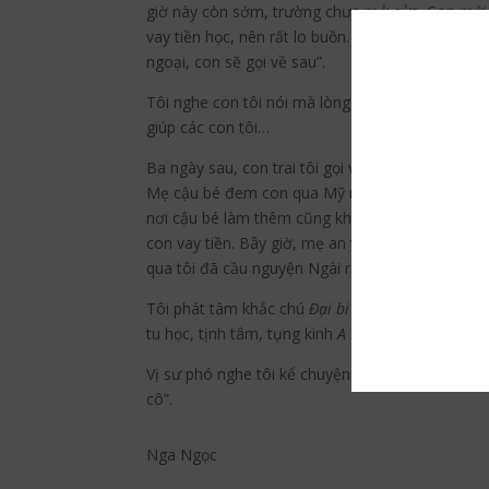
giờ này còn sớm, trường chưa mở cửa. Con mới 
vay tiền học, nên rất lo buồn. Bà bảo con đưa giấ
ngoại, con sẽ gọi về sau”.
Tôi nghe con tôi nói mà lòng vui mừng không ng
giúp các con tôi…
Ba ngày sau, con trai tôi gọi về: “Mẹ biết khôn
Mẹ cậu bé đem con qua Mỹ nhưng vì bà ngoại bị 
nơi cậu bé làm thêm cũng khen, điểm đậu đại học 
con vay tiền. Bây giờ, mẹ an tâm lo cho bà ngoạ
qua tôi đã cầu nguyện Ngài rất nhiều.
Tôi phát tâm khắc chú
Đại bi
là để đền đáp ơn Bồ
tu học, tịnh tâm, tụng kinh
A Di Đà
mỗi ngày.
Vị sư phó nghe tôi kể chuyện xong, nói: “Cô có 
cô”.
Nga Ngọc