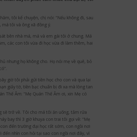
hăm, tôi kể chuyện, chị nói: “Nếu không đi, sau
, má tôi và ông xã đồng ý.
 sát bên nhà má, má và em gái tôi ở chung. Má
ăm, các con tôi vừa đi học vừa đi làm thêm, hai
nh phủ nhưng họ không cho. Họ nói mẹ về quê, bỏ
có”.
 giờ tôi phải gửi tiền học cho con và qua lại
ạn giấy tờ, tiền bạc chuẩn bị đi xa mà lòng tan
Quán Thế Âm: “Mẹ Quán Thế Âm ơi, xin Mẹ có
g sẽ trở về. Tôi cho má tôi ăn uống, tắm rửa
 bay thì 3 giờ khuya con trai tôi gọi về: “Mẹ
con đến trường đại học rất sớm, con ngồi nơi
 đến nhìn con hỏi tại sao con ngồi nơi đây, vì