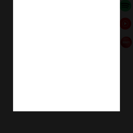
động đến con người sao cho những người sống trong
nhà luôn cảm thấy thư thái, khỏe mạnh, an nhiên.
(*) Thông tin chỉ mang tính tham khảo
Theo Phunutoday
[ad_2]
Source link
←
Sự linh ứng của Đức Quán Thế Âm
Trồng 3.000 cây thông tại đồi Bồng Lai
→