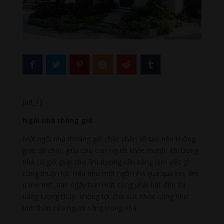
[ad_1]
Ngôi nhà thông gió
Một ngôi nhà thoáng gió chắc chắn sẽ tạo nên không
gian dễ chịu, giúp cho con người khỏe mạnh. Khi trong
nhà có gió giúp cho âm dương cân bằng làm việc gì
cũng thuận lợi. Nếu như một ngôi nhà quá quá kín, âm
u mờ mịt, ban ngày ban mặt cũng phải bật đèn thì
năng lượng thấp, không tốt cho sức khỏe cũng như
tinh thần của người sống trong nhà.