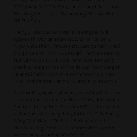
2022 (mùng 9-12-Tân Sửu), sau đó cung tiễn kim quan
Ni trưởng đến trà-tỳ tại Đài hỏa táng Phúc An Viên
(TP.Thủ Đức).
Thông tin của Báo
Giác Ngộ
, Ni trưởng thế danh
Nguyễn Thị Đầy, sinh năm 1932, tại xã Hữu Định,
huyện Châu Thành, tỉnh Bến Tre, xuất gia năm 17 tuổi;
thọ giới Sa-di-ni, năm 1952 thọ giới Thức-xoa tại chùa
Huê Lâm (quận 11, Sài Gòn). Năm 1958, Ni trưởng
theo học Trung Đẳng
Phật
học do quý Hòa thượng Ấn
Quang tổ chức, nhập học Ni trường Dược Sư. Năm
1959, Ni trưởng tấn đàn thọ Tỳ-kheo-ni tại Dược Sư.
Sau khi tốt nghiệp khóa học này, Ni trưởng được theo
học dự bị khoá Đại học Vạn Hạnh (1968), được cử làm
Thư ký Ni trường Dược Sư. Năm 1971, Ni trưởng theo
dự học khóa thiền hàng tháng tại tu viện Chân Không
(Vũng Tàu). Năm 1976, Sư bà Bạch Vân viên tịch, di
chúc Ni trưởng kế thế trụ trì, kế thừa phận sự chăm
sóc Ni chúng và hướng dẫn Phật tử.