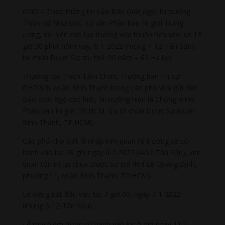
GNO – Theo thông tin của Báo
Giác Ngộ
, Ni trưởng
Thích nữ Như Đức, cố vấn Phân ban Ni giới Trung
ương, do niên cao lạp trưởng vừa thuận tịch vào lúc 13
giờ 30 phút hôm nay, 6-1-2022 (mùng 4-12-Tân Sửu),
tại chùa Dược Sư; trụ thế: 90 năm – 63 Hạ lạp.
Thượng tọa Thích Tâm Chơn, Trưởng ban Trị sự
GHPGVN quận Bình Thạnh trong cáo phó vừa gửi đến
Báo
Giác Ngộ
cho biết, Ni trưởng hiện là Chứng minh
Phân ban Ni giới TP.HCM, trụ trì chùa Dược Sư (quận
Bình Thạnh, TP.HCM).
Cáo phó cho biết lễ nhập kim quan Ni trưởng sẽ cử
hành vào lúc 20 giờ ngày 6-1-2022 (4-12-Tân Sửu), kim
quan tôn trí tại chùa Dược Sư (số 464 Lê Quang Định,
phường 11, quận Bình Thạnh, TP.HCM).
Lễ viếng bắt đầu vào lúc 7 giờ 00, ngày 7-1-2022
(mùng 5-12-Tân Sửu).
Lễ truy niệm được cử hành vào lúc 5 giờ ngày 11-1-