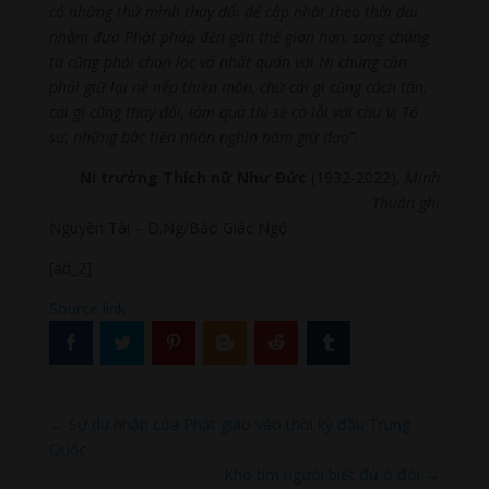
có những thứ mình thay đổi để cập nhật theo thời đại
nhằm đưa Phật pháp đến gần thế gian hơn, song chúng
ta cũng phải chọn lọc và nhất quán với Ni chúng cần
phải giữ lại nề nếp thiền môn, chứ cái gì cũng cách tân,
cái gì cũng thay đổi, làm quá thì sẽ có lỗi với chư vị Tổ
sư, những bậc tiền nhân nghìn năm giữ đạo”.
Ni trưởng Thích nữ Như Đức
(1932-2022),
Minh
Thuận ghi
Nguyên Tài – D.Ng/Báo Giác Ngộ
[ad_2]
Source link
←
Sự du nhập của Phật giáo vào thời kỳ đầu Trung
Quốc
Khó tìm người biết đủ ở đời
→