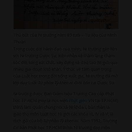
Thủ bút của Ni trưởng năm 83 tuổi – Tư liệu của Minh
Thuận
Trong cuộc đời hành đạo của mình, Ni trưởng gắn liền
với Ni trường Dược Sư, kiên nhẫn và thầm lặng chăm
sóc đời sống vật chất, xây dựng và đào tạo Ni giới qua
nhiều giai đoạn khó khăn. Ý thức về tầm quan trọng
của Luật học trong đời sống xuất gia, Ni trưởng đã mở
lớp dạy Luật
Tứ phần Tỳ-kheo-ni Giới bổn
tại Dược Sư.
Ni trưởng được Ban Giám hiệu Trường Cao cấp Phật
học TP.HCM (nay là Học viện
Phật giáo
VN tại TP.HCM)
thỉnh làm Quản chúng nội xá Ni khóa I, bản thân là
giáo thọ môn Luật học Ni giới các khóa III, IV và V; là
dịch giả của bộ
Tứ phần Tỳ-kheo-ni
. Năm 1992, Trường
Cơ bản Phật học TP.HCM thỉnh Ni trưởng dạy môn