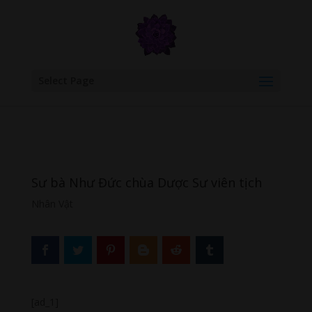
google.com, pub-6277401358830299, DIRECT, f08c47fec0942fa0
Select Page
Sư bà Như Đức chùa Dược Sư viên tịch
Nhân Vật
[ad_1]