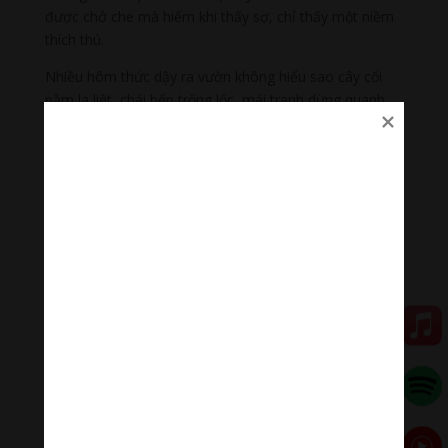
được chở che mà hiếm khi thấy sợ, chỉ thấy một niềm
thích thú.
Nhiều hôm thức dậy ra vườn không hiểu sao cây cối
nằm la liệt, chái bếp trống lốc, mái tranh dừng quanh
làm tường bếp cũng bay mà mái lợp cũng bay đâu
không biết. Chỉ có bầu trời là xanh, xanh ngắt một màu
dị kỳ, mới hay đêm qua bão đến. Bão tan cũng là lúc
chúng tôi có thể đi xuống xóm trên hay xóm dưới tìm
mái nhà của mình, có khi đang… đậu trong vườn hay
trên ngọn cây, mái bếp của hàng xóm. Những đêm
thức khuya hay dậy sớm học bài, vườn rộng, cây nhiều,
hình dáng cây trong đêm tối thẫm đã đáng sợ, lại thêm
những câu chuyện, lời đồn thổi về những ngôi mộ xung
quanh, trước và sau vườn, đứa trẻ nào không ớn. Má
tôi trước mỗi chuyến đi đều cúng bông và trái cây trên
xe, nhiều hôm bà quên mua, thế là 3 – 4 giờ sáng, tôi
phải lãnh nhiệm vụ băng qua mấy cánh đồng, qua
những ngôi mộ đi xuống nhà bác Năm Thành hoặc nhà
bác Bảy Tâm mua bông mua chuối mang xuống bãi xe