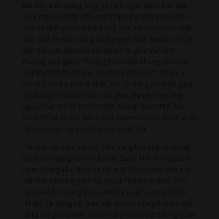
bắt đầu nhìn xuống lòng hồ xanh ngắt được bao bọc
bởi rừng cây nhấp nhô cao thấp ngay bên dưới mình.
Tim tôi không còn đánh trống nữa, nó dần lấy lại nhịp
đập. Quả là một cảm giác đáng sợ. Dẫu sao lúc trở lại
mặt đất, sắc diện của tôi đã trở lại gần như bình
thường, bạn ghẹo: “Tưởng thảm lắm nhưng nhìn mặt
bà thấy bình thường à, bà không hãi sao?”. Tôi trả lời
hãi chứ, rất hãi nữa là khác, chỉ sợ đứng tim chết giữa
hư không rồi lại làm mồi cho chim (haha), may thay,
ngay đoạn đó tôi đã nhớ đến Bồ-tát Quán Thế Âm.
Giờ nghĩ lại thì nên nói là quá may mắn mới đúng, vì tôi
đã nhớ được Ngài, nhớ được từ rất lâu!
Tôi nhớ, hồi còn nhỏ xíu, trên trang thờ nhà tôi là một
bức tranh kiếng vẽ hình Bồ-tát Quán Thế Âm tay cầm
cành dương liễu, theo sau là một cậu bé con xinh xắn.
Tôi nhớ mình từng hỏi bà ngoại: “Người đi theo
Phật
Bà Quan Âm trong bức tranh kia là ai?”, ngoại trả lời
“Thiện Tài đồng tử”. Sau này chuyển từ ngôi nhà tranh
cũ kỹ sang nhà mới, mẹ tôi có ý thỉnh một tượng Quan