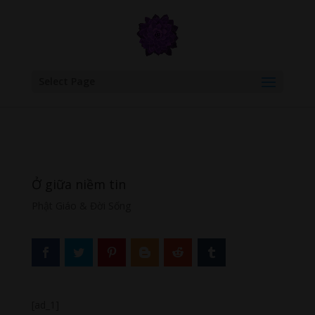
google.com, pub-6277401358830299, DIRECT, f08c47fec0942fa0
Select Page
Ở giữa niềm tin
Phật Giáo & Đời Sống
[ad_1]