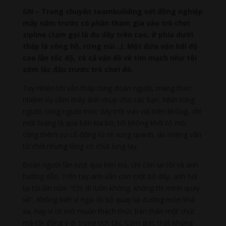
GN – Trong chuyến teambuilding với đồng nghiệp
mấy năm trước có phần tham gia vào trò chơi
zipline (tạm gọi là đu dây trên cao, ở phía dưới
thấp là sông hồ, rừng núi…). Một đứa vốn hãi độ
cao lẫn tốc độ, có cả vấn đề về tim mạch như tôi
sớm lắc đầu trước trò chơi đó.
Tuy nhiên tôi vẫn tháp tùng đoàn người, mang theo
nhiệm vụ cầm máy ảnh chụp cho các bạn. Nhìn từng
người, từng người móc dây trôi vun vút trên không, chỉ
một loáng là qua bên kia bờ, tôi không khỏi tò mò,
cộng thêm sự cổ động rủ rê xung quanh, dù miệng vẫn
từ chối nhưng lòng có chút lung lay.
Đoàn người lần lượt qua bên kia, chỉ còn lại tôi và anh
hướng dẫn. Trên tay anh vẫn còn một bộ dây, anh hỏi
lại tôi lần nữa: “Chị đi luôn không, không thì mình quay
về”. Không biết vì ngại lội bộ quay lại đường mòn khá
xa, hay vì tò mò muốn thách thức bản thân một chút
mà tôi đồng ý đi trong tích tắc. Cảm giác thật khủng