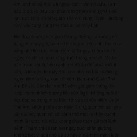
Âm lớn hơn về thờ. Bà ngoại cản: “Mình ở đâu, Tam
bảo ở đó. Đi đâu con phải mang theo không nên để
lại”. Bức hình Bồ-tát Quán Thế Âm cùng Thiện Tài đồng
tử vì vậy cũng cùng mẹ tôi lưu lạc mấy bận.
Hồi đó, phương tiện giao thông, đường sá không dễ
dàng như bây giờ, ba mẹ tôi chạy xe liên tỉnh, thành ra
vắng nhà liên tục, nhanh lắm là 5 ngày, chậm thì 10
ngày, có khi cả nửa tháng, một tháng mới về. Mẹ lúc
nào trước khi đi, bên cạnh mớ đồ ăn để lại và một ít
tiền, là lời dặn dò mấy đứa con nhỏ: có bất kỳ điều gì
nguy hiểm lo lắng, con cứ niệm Nam-mô Quán Thế
Âm Bồ-tát. Gẫm lại, mẹ đã sớm gởi gắm chúng tôi
“núp” dưới nhành dương liễu của Ngài. Những buổi đi
học đạp xe trong mưa bão, tôi vừa đi vừa niệm Quán
Thế Âm. Những đứa con miền Trung quen với cái lạnh
cắt da, hay quen với cái cảnh mở mắt ra thấy quanh
mình là nước, nồi niêu xoong chảo than củi trôi lềnh
bềnh. Thậm chí cá rắn bơi ngay dưới chân giường.
Không biết vì quá nhỏ để sợ hay vì niềm tin mình luôn