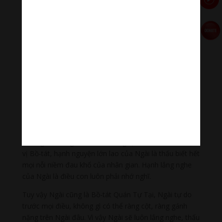
cho má.
Đứa nhỏ không dám đi chỉ cắm đầu chạy, vừa chạy
vừa niệm Quán Thế Âm, vừa thở hồng hộc. Lớn lên,
ngày vào phòng mổ sinh con, má cũng dặn: “Niệm
Quán Âm nghen con”. Rồi đến lượt mình, tôi cũng dặn
mấy đứa nhỏ: “Bất cứ khi nào, bất cứ chuyện gì con
phải nhớ gọi tên Ngài nghe không?”. Con tôi trưởng
thành hơn tôi ngày đó. Bé đã biết can gián: “Thôi mẹ,
phải khi nào thật cần thiết, thật hệ trọng hãy niệm chứ
lúc nào chuyện nhỏ chuyện lớn gì cũng gọi Ngài, con
thấy phiền cho Ngài quá”. Tôi phì cười, cảm ơn con đã
biết nghĩ cho người khác. Nhưng Quán Thế Âm là một
vị Bồ-tát, hạnh nguyện lớn lao của Ngài là thấu biết hết
mọi nỗi niềm đau khổ của nhân gian. Hạnh lắng nghe
của Ngài là điều con luôn phải nhớ nghĩ.
Tuy vậy Ngài cũng là Bồ-tát Quán Tự Tại, Ngài tự do
trước mọi điều, không gì có thể ràng cột, ràng gánh
nặng trên Ngài đâu. Vì vậy Ngài sẽ luôn lắng nghe, thấu