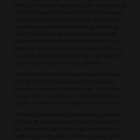
khiếp, bắt chước mọi người tôi cũng hét to lên (hy vọng
sẽ đỡ sợ), nhưng rồi tôi nhận ra cơ thể mình đang run
cầm cập. Chuyện chưa dừng ở đó. Đầu dây bên kia lẽ
ra có một bạn hướng dẫn nắm tôi lại và đưa xuống,
nhưng vì tôi là người đột ngột lên dây vào giờ chót,
người hướng dẫn đầu bên kia không biết hoặc chưa
nhận được tin báo, vì vậy không có người giữ tôi lại và
đưa xuống. Không những vậy, tôi còn bị trả ngược lại
ra giữa dòng, lơ lửng trên không, giữa rừng.
Vì không chuẩn bị trước, tôi cũng không hình dung ra
mình sẽ được mang vào bằng cách nào. Giữa cơn
hoảng loạn, may sao tôi nhớ đến Ngài… Bồ-tát Quán
Tự Tại… Bồ-tát
Quán Thế Âm
… và bắt đầu tận lực trì
tụng lục đại minh chú của Ngài:
Om mani padme hum
.
Tôi không biết mình lơ lửng ở đó bao lâu, chắc nhanh
thôi, một lát sau các bạn hướng dẫn đã đu ra kéo tôi
vào. Khoảng thời gian chờ được giải cứu là một trải
nghiệm kỳ lạ. Không biết tôi hết run rẩy từ bao giờ và