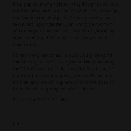
hiểu, giúp đỡ, nhưng Ngài sẽ không thấy phiền đâu con
nhỉ. Chỉ những người giới hạn, đầy định kiến, bám chấp
như chúng ta mới thấy phiền. Vì vậy mẹ và con, chúng
ta đều phải ngày ngày rèn luyện, không chỉ học hạnh
yêu thương mà phải học hạnh tự tại của Ngài, mới hy
vọng có thể giúp đỡ bản thân mình và người xung
quanh được.
Cô nhỏ không biết có hiểu ra được điều gì không mà
thỉnh thoảng lại rủ rê: “Mẹ, ngồi theo kiểu Phật không
mẹ!”. Ừ mỗi ngày một chút, tập ngồi xuống đi con, để
học được tình yêu thương, lòng trắc ẩn, để nuôi một
niềm tin ngày nào đó, kiếp nào đó ta có thể đủ tự do
tự tại để nhận ra gương mặt của chính mình!
Trần Lê Sơn Ý/ Báo Giác Ngộ
[ad_2]