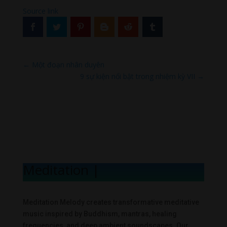
Source link
←
Một đoạn nhân duyên
9 sự kiện nổi bật trong nhiệm kỳ VII
→
Meditation Mel
|
Meditation Melody creates transformative meditative
music inspired by Buddhism, mantras, healing
frequencies, and deep ambient soundscapes. Our