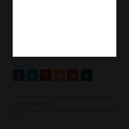
là khoảng lặng cần thiết để huy động tâm từ. Vì thế,
Đức Phật mới chỉ ra, nhẫn nhục là pháp tối thượng để
dập tắt sân hận.
Quảng Tánh/Báo Giác Ngộ
[ad_2]
Source link
←
Lễ truy điệu, phụng tống kim quan Ni trưởng Thích
nữ Như Nguyên trà-tỳ
Why Belonging Is So Difficult for Survivors of Domestic
Abuse
→