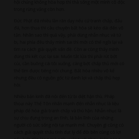
hội chúng không hòa hợp thì thà sống một mình cô độc
trong rừng vắng còn hơn.
Đức Phật đã nhiều lần răn dạy nếu cứ tranh chấp, đấu
đá, hơn thua thì câu chuyện bất hòa sẽ kéo dài đến vô
tận. Nhân sao thì quả vậy, phải dùng nhẫn nhục và từ
bi, hai phía đều thấy mình sai thì mới có thể ngồi lại và
tìm ra cách giải quyết vấn đề. Còn ai cũng thấy mình
đúng thì kết cục lại sai. Muốn tắt lửa thì phải rút bớt
củi, cần buông cái tôi xuống, càng bớt chấp thủ mới có
thể tìm được tiếng nói chung. Bất hòa nhiều vô kể
nhưng đều có nguồn gốc từ danh lợi và chấp thủ hẹp
hòi.
Nhiều bản kinh đã nói đến từ bi diệt hận thù. Pháp
thoại này Thế Tôn nhấn mạnh đến nhẫn nhục là liệu
pháp để hóa giải tranh chấp và thù hận. Nhẫn nhục là
sự chịu đựng trong an tĩnh, là bản lĩnh của những
người có sức sống nội tại mạnh mẽ. Chuyện gì cũng có
cách giải quyết thấu tình đạt lý để đôi bên cùng có lợi