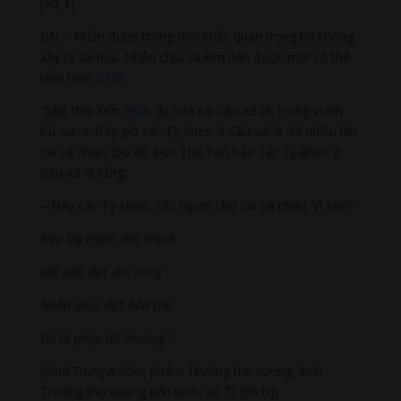
[ad_1]
GN – Nhẫn được trong thời khắc quan trọng thì không
xảy ra tai họa. Nhẫn chịu và kìm nén được mới có thể
khai triển
từ bi
.
“Một thời Đức
Phật
du hóa tại Câu-xá-di, trong vườn
Cù-sư-la. Bấy giờ các Tỳ-kheo ở Câu-xá-di đã nhiều lần
cãi vã nhau. Do đó Đức Thế Tôn bảo các Tỳ-kheo ở
Câu-xá-di rằng:
– Này các Tỳ-kheo, các ngươi chớ cãi vã nhau. Vì sao?
Nếu lấy tranh dứt tranh
Đời nào dứt cho xong
Nhẫn nhục dứt hận thù
Đó là pháp tối thượng”.
(Kinh Trung A-hàm,
phẩm Trường thọ vương, kinh
Trường thọ vương bổn khởi, số 72 [trích])