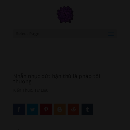
google.com, pub-6277401358830299, DIRECT, f08c47fec0942fa0
Select Page
Nhẫn nhục dứt hận thù là pháp tối
thượng
Kiến Thức
,
Tư Liệu