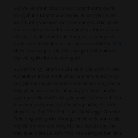
Việc cãi vã, tranh chấp vụn vặt cũng thường xảy ra
trong chúng Tăng từ xưa tới nay, âu cũng là chuyện
bình thường với người mới tu và đang tu. Vì khi phiền
não còn nhiều, chấp thủ còn nặng thì vướng mắc, rắc
rối, rầy rà là điều khó tránh. Đáng nói là những cuộc
tranh chấp dữ dội, kéo dài lại xảy ra vào thời
Đức Phật
khiến cho chúng ta trăn trở, suy ngẫm thật nhiều về
tập khí, nghiệp lực của con người.
Sự kiện chúng Tăng ở xứ Câu-xá-di (Câu-diệm-di, Pāli:
Kosambī) bất hòa, tranh chấp căng đến độ Đức Phật
cũng không khuyên can được nên bỏ vào rừng đã cho
thấy phiền não của hội chúng bấy giờ dâng cao đến
ngút ngàn. Một khi đã tức giận, quyết hơn thua thì mù
lòa và mê muội, mọi thứ đều bỏ ngoài tai, kể cả lời
khuyên của Thế Tôn. Kinh, Luật (
Mahāvagga, Tứ phần,
Thập tụng
) đều ghi lại rõ ràng, chi tiết cuộc tranh chấp
này để răn nhắc cho hàng hậu học. Sự việc này cho
thấy quan điểm của Đức Phật, nếu không có bạn lành,