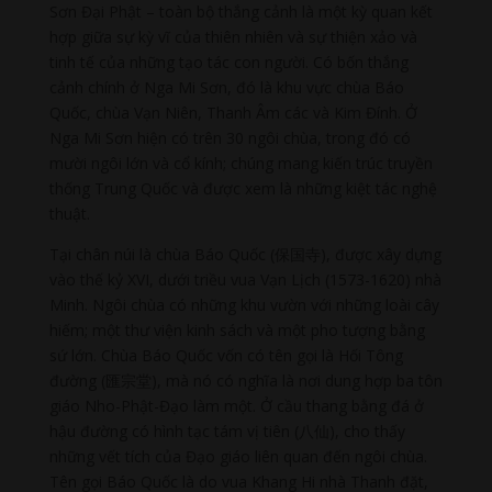
Sơn Đại Phật – toàn bộ thắng cảnh là một kỳ quan kết
hợp giữa sự kỳ vĩ của thiên nhiên và sự thiện xảo và
tinh tế của những tạo tác con người. Có bốn thắng
cảnh chính ở Nga Mi Sơn, đó là khu vực chùa Báo
Quốc, chùa Vạn Niên, Thanh Âm các và Kim Đính. Ở
Nga Mi Sơn hiện có trên 30 ngôi chùa, trong đó có
mười ngôi lớn và cổ kính; chúng mang kiến trúc truyền
thống Trung Quốc và được xem là những kiệt tác nghệ
thuật.
Tại chân núi là chùa Báo Quốc (保国寺), được xây dựng
vào thế kỷ XVI, dưới triều vua Vạn Lịch (1573-1620) nhà
Minh. Ngôi chùa có những khu vườn với những loài cây
hiếm; một thư viện kinh sách và một pho tượng bằng
sứ lớn. Chùa Báo Quốc vốn có tên gọi là Hối Tông
đường (匯宗堂), mà nó có nghĩa là nơi dung hợp ba tôn
giáo Nho-Phật-Đạo làm một. Ở cầu thang bằng đá ở
hậu đường có hình tạc tám vị tiên (八仙), cho thấy
những vết tích của Đạo giáo liên quan đến ngôi chùa.
Tên gọi Báo Quốc là do vua Khang Hi nhà Thanh đặt,