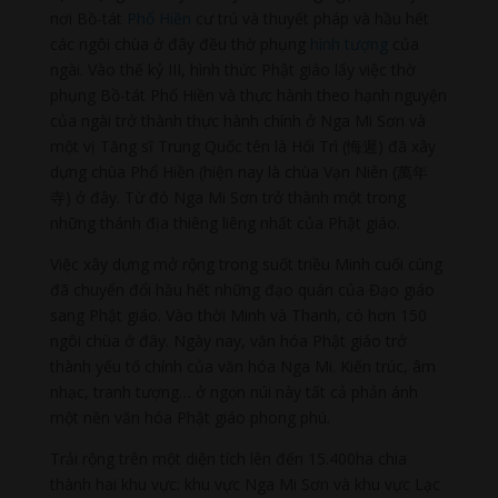
nơi Bồ-tát
Phổ Hiền
cư trú và thuyết pháp và hầu hết
các ngôi chùa ở đây đều thờ phụng
hình tượng
của
ngài. Vào thế kỷ III, hình thức Phật giáo lấy việc thờ
phụng Bồ-tát Phổ Hiền và thực hành theo hạnh nguyện
của ngài trở thành thực hành chính ở Nga Mi Sơn và
một vị Tăng sĩ Trung Quốc tên là Hối Trì (悔遲) đã xây
dựng chùa Phổ Hiền (hiện nay là chùa Vạn Niên (萬年
寺) ở đây. Từ đó Nga Mi Sơn trở thành một trong
những thánh địa thiêng liêng nhất của Phật giáo.
Việc xây dựng mở rộng trong suốt triều Minh cuối cùng
đã chuyển đổi hầu hết những đạo quán của Đạo giáo
sang Phật giáo. Vào thời Minh và Thanh, có hơn 150
ngôi chùa ở đây. Ngày nay, văn hóa Phật giáo trở
thành yếu tố chính của văn hóa Nga Mi. Kiến trúc, âm
nhạc, tranh tượng… ở ngọn núi này tất cả phản ánh
một nền văn hóa Phật giáo phong phú.
Trải rộng trên một diện tích lên đến 15.400ha chia
thành hai khu vực: khu vực Nga Mi Sơn và khu vực Lạc