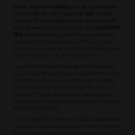
NSGN – Nga Mi Sơn(峨嵋山) tọa lạc tại thành phố
Lạc Sơn (樂山市), cách Thành Đô (成都, thủ phủ
của tỉnh Tứ Xuyên 四川) khoảng 150km, và cách
sân bay quốc tế Thành Đô Song Lưu (成都雙流國際
機場) khoảng 130km.
Nga Mi Sơn được xem là một
trong bốn thánh địa nổi tiếng của
Phật giáo
Trung
Quốc. Từ xa xưa, Nga Mi Sơn được mô tả là một cảnh
quan xinh đẹp bậc nhất của Trung Quốc.
Nga Mi Sơn có một lịch sử lâu dài. Theo tài liệu khảo
cổ, con người đã sống ở khu vực này từ thời rất xa xưa.
Hơn 5.000 năm trước, hoàng đế Hoàng Thần (黄神)
được cho đã hai lần đến nơi này; và 1.900 năm trước,
ngôi chùa
Phật
giáo đầu tiên được xây dựng ở đây,
đánh dấu ngọn núi là cái nôi của Phật giáo ở vùng châu
thổ sông Trường Giang.
Thực ra, Nga Mi Sơn vốn là một nơi ẩn cư truyền thống
của các Đạo gia, nhưng nó sau đó trở thành một thánh
địa Phật giáo. Truyền thuyết cho rằng ngọn núi này là