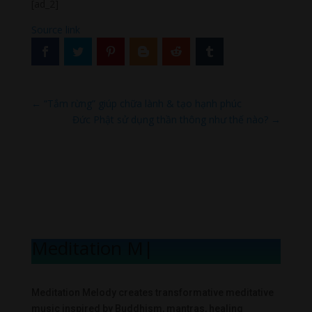
[ad_2]
Source link
←
“Tắm rừng” giúp chữa lành & tạo hạnh phúc
Đức Phật sử dụng thần thông như thế nào?
→
Meditation Mel
|
Meditation Melody creates transformative meditative
music inspired by Buddhism, mantras, healing