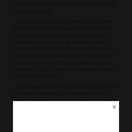
với mong muốn rằng ngôi chùa đáp ứng vai trò trong
việc báo ân quốc gia.
Cách chùa Báo Quốc khoảng 15km là chùa Vạn Niên
(萬年寺), một trong những ngôi chùa chính ở Nga Mi
Sơn. Chùa Vạn Niên, hay còn gọi là chùa Phổ Hiền
trước thời nhà Minh, được xây dựng dưới thời vua
Long An (隆安 397-401) đời Đông Tấn. Ở đây có tôn trí
bức tượng Bồ-tát Phổ Hiền bằng đồng nặng 62 tấn và
cao 7.85 mét. Chùa Tiên Phong (仙峰寺) tọa lạc tại
chân ngọn Cửu Lão, là một trong những ngôi chùa cổ
kính và có kiến trúc đẹp.
Tại chân ngọn Phục Hổ là chùa Phục Hổ (伏虎寺), cách
chùa Báo Quốc khoảng 1km về phía Tây và là một
trong những ngôi chùa lớn nhất ở Nga Mi. Nó được tái
thiết vào năm 1651, năm thứ tám dưới triều vua Phúc
Lâm (福臨) đời nhà Thanh. Ngôi chùa này có diện tích
2
lên đến 13.000m
.
Tại ngọn Kim Đính (金頂), có độ cao 3.065m so với