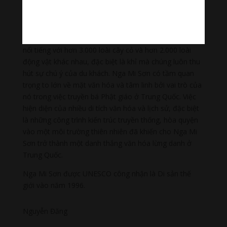
vút, những thác nước hùng vĩ, những dòng suối nguyên
sơ và hàng chục ngôi chùa cổ kính.
Nga Mi Sơn được xem là một viện bảo tàng thiên nhiên
nổi tiếng với hơn 3.000 loài cây cỏ và hơn 2.000 loài
động vật khác nhau, đặc biệt là khỉ mà chúng luôn thu
hút sự chú ý của du khách. Nga Mi Sơn có tầm quan
trọng to lớn về mặt văn hóa và tâm linh bởi vai trò của
nó trong việc truyền bá Phật giáo ở Trung Quốc. Việc
hiện diện của nhiều di tích văn hóa và lịch sử, đặc biệt
là những công trình kiến trúc truyền thống, hòa quyện
vào một môi trường thiên nhiên đã khiến cho Nga Mi
Sơn trở thành một danh thắng văn hóa lừng danh ở
Trung Quốc.
Nga Mi Sơn được UNESCO công nhận là Di sản thế
giới vào năm 1996.
Nguyễn Đăng