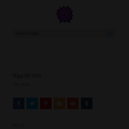
google.com, pub-6277401358830299, DIRECT, f08c47fec0942fa0
Select Page
Nga Mi Sơn
Văn Hóa
[ad_1]