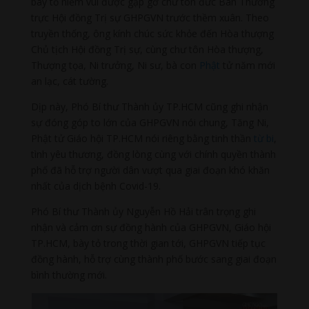
bày tỏ niềm vui được gặp gỡ chư tôn đức Ban Thường
trực Hội đồng Trị sự GHPGVN trước thềm xuân. Theo
truyền thống, ông kính chúc sức khỏe đến Hòa thượng
Chủ tịch Hội đồng Trị sự, cùng chư tôn Hòa thượng,
Thượng tọa, Ni trưởng, Ni sư, bà con
Phật
tử năm mới
an lạc, cát tường.
Dịp này, Phó Bí thư Thành ủy TP.HCM cũng ghi nhận
sự đóng góp to lớn của GHPGVN nói chung, Tăng Ni,
Phật tử Giáo hội TP.HCM nói riêng bằng tinh thần
từ bi
,
tình yêu thương, đồng lòng cùng với chính quyền thành
phố đã hỗ trợ người dân vượt qua giai đoạn khó khăn
nhất của dịch bệnh Covid-19.
Phó Bí thư Thành ủy Nguyễn Hồ Hải trân trọng ghi
nhận và cảm ơn sự đồng hành của GHPGVN, Giáo hội
TP.HCM, bày tỏ trong thời gian tới, GHPGVN tiếp tục
đồng hành, hỗ trợ cùng thành phố bước sang giai đoạn
bình thường mới.