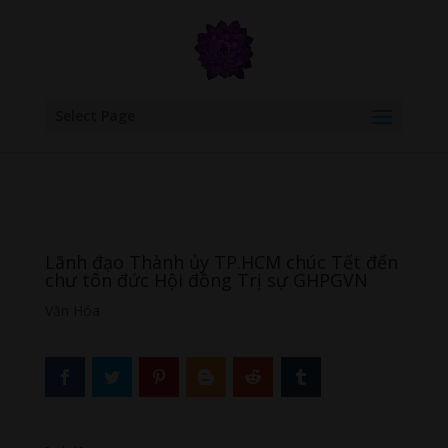
google.com, pub-6277401358830299, DIRECT, f08c47fec0942fa0
Select Page
Lãnh đạo Thành ủy TP.HCM chúc Tết đến
chư tôn đức Hội đồng Trị sự GHPGVN
Văn Hóa