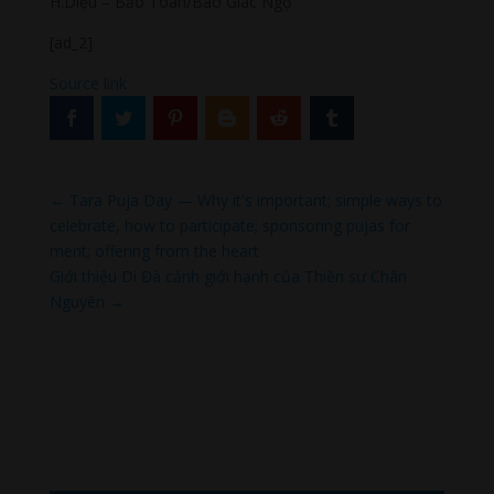
H.Diệu – Bảo Toàn/Báo Giác Ngộ
[ad_2]
Source link
←
Tara Puja Day — Why it's important; simple ways to
celebrate, how to participate; sponsoring pujas for
merit; offering from the heart
Giới thiệu Di Đà cảnh giới hạnh của Thiền sư Chân
Nguyên
→