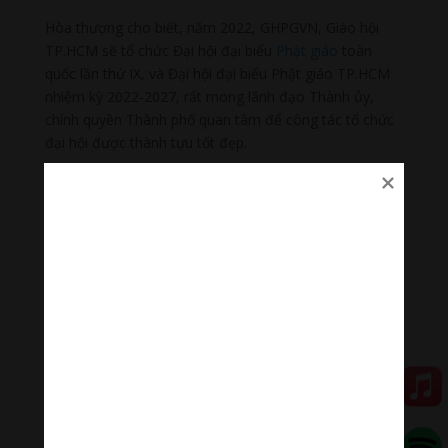
Hòa thượng cho biết, năm 2022, GHPGVN, Giáo hội
TP.HCM sẽ tổ chức Đại hội đại biểu
Phật giáo
toàn
quốc lần thứ IX, và Đại hội đại biểu Phật giáo TP.HCM
nhiệm kỳ 2022-2027, rất mong lãnh đạo Thành ủy,
chính quyền Thành phố quan tâm để công tác tổ chức
đại hội được thành tựu tốt đẹp.
Trước thềm xuân, Hòa thượng chúc Phó Bí thư Thành
ủy Nguyễn Hồ Hải, cùng thành viên đoàn trong năm
mới dồi dào sức khỏe, cát tường, như ý để tiếp tục
đóng góp cho thành phố văn minh, hiện đại, nghĩa tình.