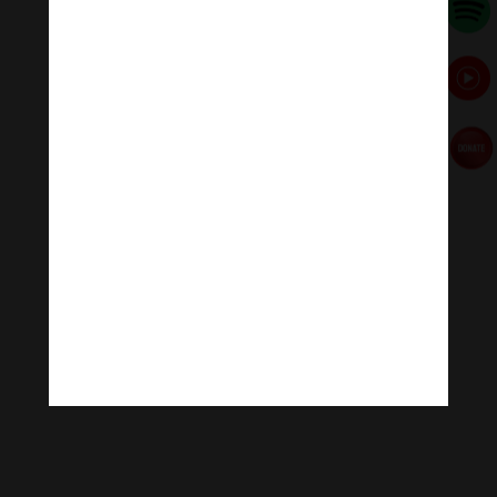
mới tươi đẹp.
Tiểu Lục Thần Phong
[ad_2]
Source link
←
Những thứ không nên treo trong nhà vào tháng cô
hồn
Để ba mẹ và con cái cùng hạnh phúc
→