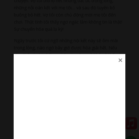
chuyện. Vợ tôi thổ lộ hết những uất ức trong lòng,
những nỗi oán kết với mẹ tôi… và sau đó tuyên bố
buông bỏ hết. Vợ tôi còn chủ động mời mẹ tôi đến
chơi. Thật tình tôi thấy ngơ ngác lắm không tin là thật!
Sự chuyển hóa quá lạ kỳ!
Ngày trước tôi cứ ngỡ những nội kết này sẽ ôm mãi
trong lòng, nào ngờ bây giờ được hóa giải hết. Nếu
như thể xác bị những cái bướu nặng nề khổ sở thế nào
thì những nội kết trong tâm cũng y như vậy. Cắt bỏ hay
hóa giải được thì kể như hết bệnh! Từ đó tôi lại thấy
cuộc đời đẹp sao, lòng người vẫn đẹp làm sao, có điều
là phải biết khơi dậy, phải giải hết nội kết thì cái đẹp
mới phát huy được.
Tôi viết những dòng này để chia sẻ với những ai hữu
duyên và trên hết tạ ơn Bồ-tát. Trong kinh Phật vẫn
thường có những câu: Bất khả tư nghị, bất khả thuyết…
Quả thật năng lực không thể nghĩ bàn! Nhờ trì chú
Đại
bi
mà những nội kết trong tôi và người thân tiêu tan.
Nhờ chú
Đại bi
mà cuộc sống tôi mở sang một trang