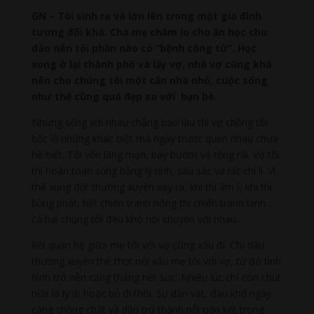
GN – Tôi sinh ra và lớn lên trong một gia đình
tương đối khá. Cha mẹ chăm lo cho ăn học chu
đáo nên tôi phần nào có “bệnh công tử”. Học
xong ở lại thành phố và lấy vợ, nhà vợ cũng khá
nên cho chúng tôi một căn nhà nhỏ, cuộc sống
như thế cũng quá đẹp so với bạn bè.
Nhưng sống với nhau chẳng bao lâu thì vợ chồng tôi
bộc lộ những khác biệt mà ngày trước quen nhau chưa
hề biết. Tôi vốn lãng mạn, bay bướm và rộng rãi. Vợ tôi
thì hoàn toàn sống bằng lý tính, sâu sắc và rất chi li. Vì
thế xung đột thường xuyên xảy ra, khi thì âm ỉ, khi thì
bùng phát, hết chiến tranh nóng thì chiến tranh lạnh…
cả hai chúng tôi đều khó nói chuyện với nhau.
Rồi quan hệ giữa mẹ tôi với vợ cũng xấu đi. Chị dâu
thường xuyên thẽ thọt nói xấu mẹ tôi với vợ, từ đó tình
hình trở nên căng thẳng hết sức. Nhiều lúc chỉ còn chút
nữa là ly dị hoặc bỏ đi thôi. Sự dằn vặt, đau khổ ngày
càng chồng chất và dần trở thành nỗi oán kết trong