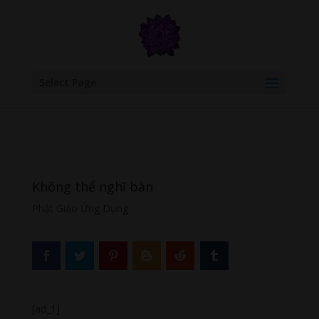
google.com, pub-6277401358830299, DIRECT, f08c47fec0942fa0
Select Page
Không thể nghĩ bàn
Phật Giáo Ứng Dụng
[ad_1]