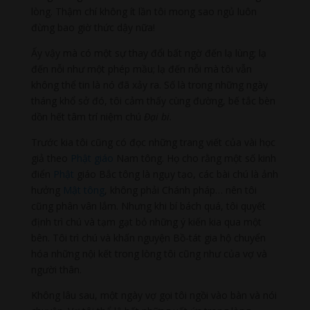
lòng. Thậm chí không ít lần tôi mong sao ngủ luôn
đừng bao giờ thức dậy nữa!
Ấy vậy mà có một sự thay đổi bất ngờ đến lạ lùng; lạ
đến nỗi như một phép mầu; lạ đến nỗi mà tôi vẫn
không thể tin là nó đã xảy ra. Số là trong những ngày
tháng khổ sở đó, tôi cảm thấy cùng đường, bế tắc bèn
dồn hết tâm trí niệm chú
Đ
ại bi.
Trước kia tôi cũng có đọc những trang viết của vài học
giả theo
Phật giáo
Nam tông. Họ cho rằng một số kinh
điển
Phật
giáo Bắc tông là ngụy tạo, các bài chú là ảnh
hưởng
Mật tông
, không phải Chánh pháp… nên tôi
cũng phân vân lắm. Nhưng khi bí bách quá, tôi quyết
định trì chú và tạm gạt bỏ những ý kiến kia qua một
bên. Tôi trì chú và khấn nguyện Bồ-tát gia hộ chuyển
hóa những nội kết trong lòng tôi cũng như của vợ và
người thân.
Không lâu sau, một ngày vợ gọi tôi ngồi vào bàn và nói