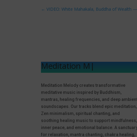
←
VIDEO: White Mahakala, Buddha of Wealth — b
Meditation Melo
|
Meditation Melody creates transformative
meditative music inspired by Buddhism,
mantras, healing frequencies, and deep ambien
soundscapes. Our tracks blend epic meditation,
Zen minimalism, spiritual chanting, and
soothing healing music to support mindfulness
inner peace, and emotional balance. A sanctuar
for relaxation, mantra chanting, chakra healing,