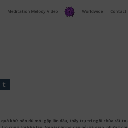
e
Meditation Melody Video
Worldwide
Contact
 quá khứ nên dù mới gặp lần đầu, thầy trụ trì ngôi chùa rất to
ện trò cùng tôi khá lâu. Ngoài những câu hỏi xã giao, những c