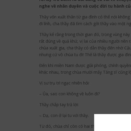
nghe về nhân duyên và cuộc đời tu hành c
Thầy vốn xuất thân từ gia đình có thể nói không 
đi lính, cha thầy đã tìm cách gởi thầy vào một n
Thầy kể rằng trong thời gian đó, trong vùng này
rất đúng về quá khứ, vị lai của nhiều người nên 
chùa xuất gia, cha thầy có dẫn thầy đến nhờ Cậu 
nhưng cứ vô chùa tu đi! Thế là thầy được gia đì
Đến khi miền Nam được giải phóng, chính quyền 
khác nhau, trong chùa mười mấy Tăng sĩ cũng lột 
Vị sư trụ trì ngạc nhiên hỏi:
– Ủa, sao con không về luôn đi?
Thầy chắp tay trả lời:
– Dạ, con ở lại tu với thầy.
Từ đó, chùa chỉ còn có hai thầy trò, một trẻ, m