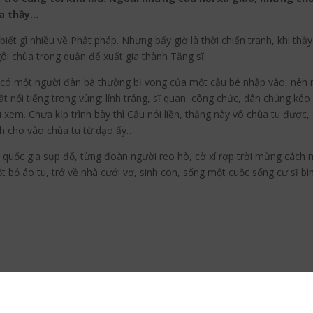
ủa thầy…
biết gì nhiều về Phật pháp. Nhưng bấy giờ là thời chiến tranh, khi th
gôi chùa trong quận để xuất gia thành Tăng sĩ.
 có một người đàn bà thường bị vong của một cậu bé nhập vào, nên ngườ
rất nổi tiếng trong vùng; lính tráng, sĩ quan, công chức, dân chúng 
xem. Chưa kịp trình bày thì Cậu nói liền, thằng này vô chùa tu được, 
nh cho vào chùa tu từ dạo ấy…
quốc gia sụp đổ, từng đoàn người reo hò, cờ xí rợp trời mừng cách 
bỏ áo tu, trở về nhà cưới vợ, sinh con, sống một cuộc sống cư sĩ bình
ột già, trải qua bao gian khó, cực nhọc, đói kém do mất mùa, dịch r