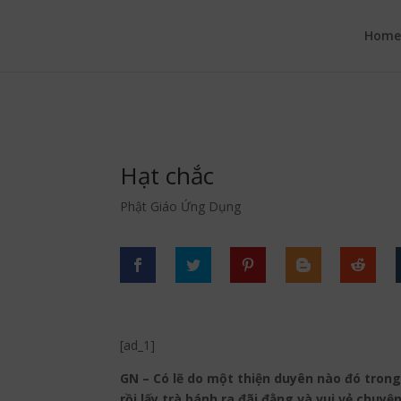
google.com, pub-6277401358830299, DIRECT, f08c47fec0942fa0
Hom
Hạt chắc
Phật Giáo Ứng Dụng
[ad_1]
GN – Có lẽ do một thiện duyên nào đó trong
rồi lấy trà bánh ra đãi đằng và vui vẻ chuy