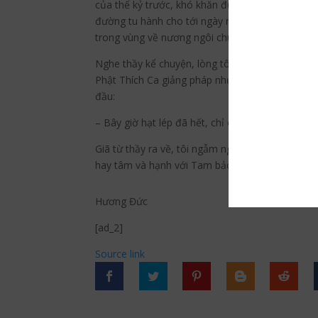
của thế kỷ trước, khó khăn đủ chuyện nhưng cả h
đường tu hành cho tới ngày nay. Được Tam bảo h
trong vùng về nương ngôi chùa này tu học, sống
Nghe thầy kể chuyện, lòng tôi xúc động lạ thườn
Phật Thích Ca giảng pháp nhưng cả ba lần Ngài đề
đầu:
– Bây giờ hạt lép đã hết, chỉ còn những hạt chắ
Giã từ thầy ra về, tôi ngẫm nghĩ: Đến với Phật 
hay tâm và hạnh với Tam bảo nặng sâu, nếu không
Hương Đức
[ad_2]
Source link