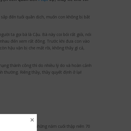
ầy sắp đến tuổi quân dịch, muốn con không bị bắt
i ta gọi bà là Cậu. Bà này coi bói rất giỏi, nói
kéo nhau đến xem rất đông. Trước khi đưa con vào
còn hậu vận bị che mất rồi, không thấy gì cả,
mạng thành công thì do nhiều lý do và hoàn cảnh
 thường. Riêng thầy, thầy quyết định ở lại!
ầy nâu hoành hành ở những năm cuối thập niên 70