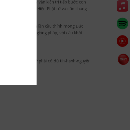
rì cũng viên tịch, thầy vẫn kiên trì tiếp bước con
trang tươi đẹp này. Hiện Phật tử và dân chúng
ù các đại đệ tử đã ba lần cầu thỉnh mong Đức
t, Ngài mới bắt đầu giảng pháp, với câu khởi
dạy thì người Phật tử phải có đủ tín-hạnh-nguyện
ời.