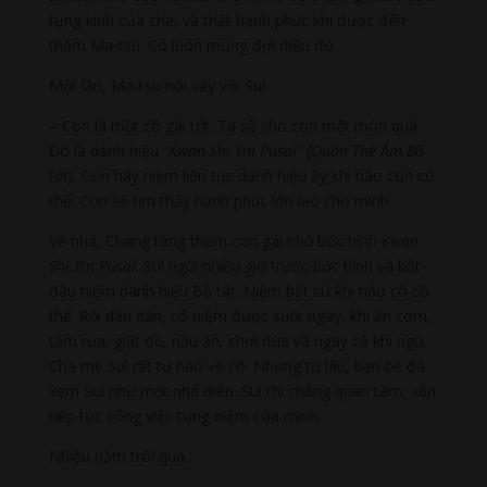
tụng kinh của cha, và thật hạnh phúc khi được đến
thăm Ma-tsu. Cô luôn mong đợi điều đó.
Một lần, Ma-tsu nói vầy với Sul:
– Con là một cô gái tốt. Ta sẽ cho con một món quà.
Đó là danh hiệu
“Kwan Shi Yin Pusal” (Quán Thế Âm Bồ
tát).
Con hãy niệm liên tục danh hiệu ấy khi nào con có
thể. Con sẽ tìm thấy hạnh phúc lớn lao cho mình.
Về nhà, Chang tặng thêm con gái nhỏ bức hình
Kwan
Shi Yin Pusal
. Sul ngồi nhiều giờ trước bức hình và bắt
đầu niệm danh hiệu Bồ tát. Niệm bất cứ khi nào cô có
thể. Rồi dần dần, cô niệm được suốt ngày, khi ăn cơm,
tắm rửa, giặt đồ, nấu ăn, chơi đùa và ngay cả khi ngủ.
Cha mẹ Sul rất tự hào về cô. Nhưng từ lâu, bạn bè đã
xem Sul như một nhỏ điên. Sul thì chẳng quan tâm, vẫn
tiếp tục công việc tụng niệm của mình.
Nhiều năm trôi qua…