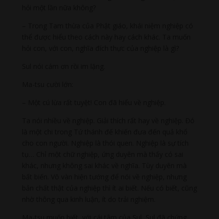
hỏi một lần nữa không?
– Trong Tam thừa của Phật giáo, khái niệm nghiệp có
thể được hiểu theo cách này hay cách khác. Ta muốn
hỏi con, với con, nghĩa đích thực của nghiệp là gì?
Sul nói cám ơn rồi im lặng.
Ma-tsu cười lớn:
– Một cú lừa rất tuyệt! Con đã hiểu về nghiệp.
Ta nói nhiều về nghiệp. Giải thích rất hay về nghiệp. Đó
là một chi trong Tứ thánh đế khiến đưa đến quả khổ
cho con người. Nghiệp là thói quen. Nghiệp là sự tích
tụ… Chỉ một chữ nghiệp, ứng duyên mà thấy có sai
khác, nhưng không sai khác về nghĩa. Tùy duyên mà
bất biến. Vô vàn hiện tướng để nói về nghiệp, nhưng
bản chất thật của nghiệp thì ít ai biết. Nếu có biết, cũng
nhờ thông qua kinh luận, ít do trải nghiệm.
Ma-tsu muốn biết, với cái tâm của Sul, Sul đã chứng