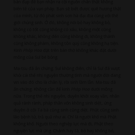
bàn đạp để bạn nhận ra cội nguồn chân thật không
biên tế của vạn pháp. Bạn sẽ biết được quê hương thật
của mình, từ đó phát sinh sơn hà đại địa cùng với thế
giới chúng sinh. Ở đó, không nói bỏ hay không bỏ,
không có tốt cũng không có xấu, không một cũng
không khác, không đến cũng không đi, không thánh
cũng không phàm, không tôn quý cũng không hạ tiện.
Kinh
Pháp Hoa
đặt trên bàn thờ không khác đặt dưới
mông của Sul bé bỏng.
Ma-tsu đã ấn chứng. Sul không điên, chỉ là Sul đã vượt
khỏi cái thế nhị nguyên thường tình mà người đời đang
vin vào đó cho là chân lý, rồi sinh lầm lẫn. Ma-tsu đã
ấn chứng. Không cần để kinh
Pháp Hoa
dưới mông
nữa. Trong thế nhị nguyên, duyên khởi xoay vần, nhân
quả rành rành, pháp thân vốn không sinh diệt, ứng
duyên ở cõi Ta bà cũng sinh cũng diệt. Phật cũng sinh
lão bệnh tử, trả quả như ai. Chỉ là người khổ mà Phật
không khổ. Người theo nghiệp lực mà đi, Phật theo
nguyện lực mà ứng. Chánh hay tà, bỏ hay không bỏ,