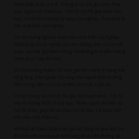
mình thắp đuốc mà đi. Không ai có thể giải thích thay
bạn, ngoại trừ chính bạn. Thứ tôi có thể giải thích cho
bạn, chỉ là hình tướng hư vọng của nghiệp, chưa phải là
bản chất thật của nghiệp.
Sul đã chứng nghiệm được bản chất thật của nghiệp.
Sul không còn bị nghiệp lừa như chúng sinh. Cô có thể
bước vào thế giới hình tướng mà không bị huyễn tướng
chinh phục hay làm lầm.
Khi Sul trưởng thành, cô luôn giữ tâm mình ở trạng thái
rỗng lặng. Bên ngoài, Sul sống như người bình thường.
Bên trong, tâm của Sul là tâm của một vị Bồ tát.
Cô lấy chồng và có một đại gia đình hạnh phúc. Tất cả
đều là những Phật tử mộ đạo. Nhiều người đã đến với
Sul để được giúp đỡ và nhận sự chỉ dạy. Cô được biết
đến như một thiền sư.
Khi tuổi về chiều, đứa cháu gọi Sul bằng bà qua đời. Sul
đã khóc như mưa suốt buổi tang lễ và trên đường về.