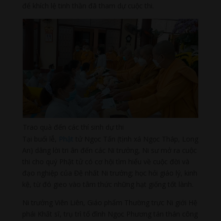
để khích lệ tinh thần đã tham dự cuộc thi.
Trao quà đến các thí sinh dự thi
Tại buổi lễ,
Phật
tử Ngọc Tấn (tịnh xá Ngọc Tháp, Long
An) dâng lời tri ân đến các Ni trưởng, Ni sư mở ra cuộc
thi cho quý Phật tử có cơ hội tìm hiểu về cuộc đời và
đạo nghiệp của Đệ nhất Ni trưởng; học hỏi giáo lý, kinh
kệ, từ đó gieo vào tâm thức những hạt giống tốt lành.
Ni trưởng Viên Liên, Giáo phẩm Thường trực Ni giới Hệ
phái Khất sĩ, trụ trì tổ đình Ngọc Phương tán thán công