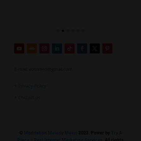
E-mail: votrimen@gmail.com
+
Privacy Policy
+
Contact us
©
Meditation Melody Music
2023. Power by
Try A
Place – Best Internet Marketing Services
. All rights