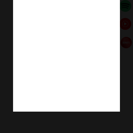
khi các thí sinh vì đã hoàn thành được phần thi của
mình, dâng phần thưởng công đức lên bậc ân sư của
Ni giới và Phật tử Hệ phái Khất sĩ.
Ni giới Khất sĩ
[ad_2]
Source link
←
Gà gỗ gáy vào buổi tối
Bàn về một luận điểm của H.W. Schumann trong tác
phẩm Đức Phật lịch sử
→