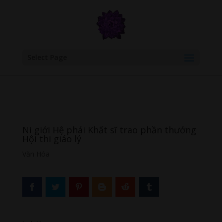
google.com, pub-6277401358830299, DIRECT, f08c47fec0942fa0
Select Page
Ni giới Hệ phái Khất sĩ trao phần thưởng
Hội thi giáo lý
Văn Hóa