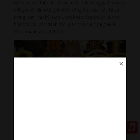
đức của các thí sinh từ các miền tịnh xá ngày đêm trau
dồi giáo lý, kinh kệ; ghi nhận công đức của các Ni sư
trong Ban Thư ký, Ban Giám khảo vừa chuẩn bị cho
hội thảo, lại còn dành thời gian cho cuộc thi giáo lý
được thành công tốt đẹp.
Ni trưởng Tố Liên ban đạo từ
Buổi lễ kết thúc với lời đạo từ Ni trưởng Tố Liên, Giáo
phẩm Ni giới Hệ phái Khất sĩ đã bày tỏ niềm hoan hỷ