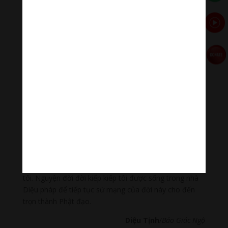
sao.
Vậy thì chẳng thắc mắc gì nữa. Với Chánh niệm, tôi đã
biết sử dụng quỹ thời gian một cách khéo nhất để làm
được việc có ý nghĩa, không lãng phí cuộc sống hữu
hạn này
Tôi cảm thấy mình hạnh phúc và may mắn vô cùng, dù
cái thân bèo bọt này theo quy luật có yếu sút hơn,
nhưng tâm trí vẫn sáng suốt đã giúp tôi được tiếp tục
dâng hiến quãng đời còn lại cho Phật sự thiêng liêng
hiếm có khó được.
Với thành quả tu học gặt hái được trong đời này, tôi
thành kính cảm niệm công ơn giáo dưỡng của Đức Tôn
sư và hai đấng sanh thành dưỡng dục thương quý của
tôi. Nguyện đời đời kiếp kiếp tôi được sống trong nhà
Diệu pháp để tiếp tục sứ mạng của đời này cho đến
trọn thành Phật đạo.
Diệu Tịnh
/
Báo Giác Ngộ