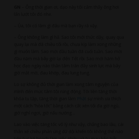
GN
– Ông thời gian ơi, dạo này tôi cảm thấy ông hơi
lấn lướt tôi đó nhe.
– Ủa, tôi có làm gì đâu mà bạn rầy rà vậy.
– Ông không làm gì hả. Sao tôi mới thức dậy, quay qua
quay lại mà đã chiều tối rồi, chưa kịp làm xong những
gì muốn làm. Sao mới đầu tuần đã cuối tuần. Sao mới
đầu năm mà bây giờ lại đến Tết rồi. Sao mới hăm hở
học đạo ngày nào thân tâm tràn đầy sinh lực mà bây
giờ mắt mờ, đau khớp, đau lung tung.
Lo sợ không đủ thời gian làm xong tâm nguyện của
mình đến mức tâm tôi rúng động. Tôi liền tăng thời
khóa tu tập, tăng thời gian làm
Phật
sự mình ưa thích
một cách “hỏa tốc” bằng cách cắt xén tối đa giờ ngủ,
giờ nghỉ ngơi, giờ nấu nướng…
Lao vào việc tăng tốc vô lý như vậy, chẳng bao lâu, cái
thân xế chiều phản ứng dữ dội khiến tôi không thể nào
tiếp tục kế hoạch làm việc nhiều và tu mau kẻo trễ!