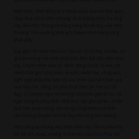
Một hôm, chợt dừng lại ý muốn chạy đua với thời gian,
chạy đua với tử thần (nhưng có ai thắng được hai ông
này đâu nhỉ). Trong tôi bỗng vang lên lời dạy của Hòa
thượng Tôn sư rằng phải giữ Chánh niệm trong từng
phút giây.
Suy gẫm lời nhắc nhở của Tôn sư, tôi tự hỏi, ủa đâu có
gì trầm trọng mà mình phải thất điên bát đảo đến như
vậy. Chánh niệm đâu rồi. Mình đang ở tuổi 76 mà, tất
nhiên thời giờ tụng niệm, lễ sám, thiền tọa, công quả,
nghỉ ngơi phải phù hợp với sức khỏe của tấm thân già
nua này chứ. Vâng, tôi phải thực hiện lời Tôn sư chỉ
dạy, có Chánh niệm thì không còn buồn giận lo sợ. Và
ngài cũng thường nhắc nhở thực tập giáo pháp có kết
quả mới quan trọng, còn dụng công nhiều mà thân
tâm không chuyển hóa tốt đẹp thì cũng như không.
Hồi tưởng lại những việc thiện lành mà Tôn sư khai thị,
tôi đã làm được, những Thánh tích của
Đức Phật
nơi