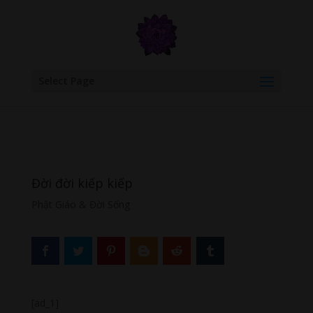
google.com, pub-6277401358830299, DIRECT, f08c47fec0942fa0
Select Page
Đời đời kiếp kiếp
Phật Giáo & Đời Sống
[ad_1]