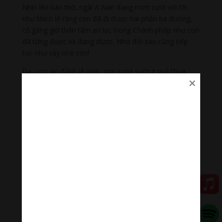
Nhìn lên bàn thờ, ngài A Nan đang mỉm cười với tôi
như khích lệ rằng con đã đi được hai phần ba đường,
cố gắng giữ thân tâm an lạc trong Chánh pháp như con
đã từng được và đang được. Nhớ đời sau cũng tiếp
tục như vậy nhe con!
Dạ, con xin đảnh lễ ngài, con sung sướng quá thưa
ngài, ngài đã thọ ký cho con. Con nhớ Tôn sư giảng
rằng ngài A Nan từng phát đại nguyện đời đời kiếp kiếp
làm thị giả của Đức Thế Tôn, mãi mãi ghi chép lời vàng
ngọc của Đức Thế Tôn dạy để lưu lại cho hậu thế
nương theo tu học.
Thời gian đối với ngài A Nan là đời đời kiếp kiếp làm
việc Phật sự cao quý này, đâu phải chỉ làm một đời
thôi. Đối với chư vị Bồ-tát, các ngài thể hiện Bồ-tát
hạnh bằng sinh mạng tương tục trải qua thời gian vô
cùng trong không gian vô tận. Chẳng phải Thiện Tài
đồng tử tự tại trải qua 52 chặng đường cầu đạo, hành
Bồ-tát hạnh mới viên mãn quả vị Vô thượng Bồ-đề hay