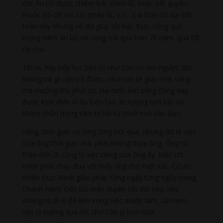
đất Ấn tôi được chiêm bái, đảnh lễ, hoặc kết quyến
thuộc Bồ-đề với các pháp lữ, v.v… Cái thân tứ đại bất
toàn này nhưng nó đã giúp tôi học đạo, công quả
trong niềm an lạc vô cùng trải qua hơn 70 năm, quá tốt
rồi chứ.
Tôi ơi, hãy tiếp tục tiến tu như con voi leo ngược dốc
không có gì cản trở được, như con tê giác một sừng
mà muông thú phải sợ. Hai hình ảnh sống động này
được kinh điển ví dụ luôn tạo ấn tượng tinh tấn và
kham nhẫn trong tâm trí tôi từ thuở mới vào đạo.
Vâng, thời gian cứ lừng lững trôi qua, nhưng đó là việc
của ông thời gian mà, phải không thưa ông. Ông tử
thần đến đi cũng là việc riêng của ông ấy. Mắc chi
mình phải chạy đua với mấy ổng cho mệt xác. Cứ an
nhiên thực hành giáo pháp từng ngày từng ngày trong
Chánh niệm. Đến lúc mãn duyên cõi đời này, nhẹ
nhàng ra đi vì đã làm xong việc muốn làm, cần làm.
Vậy là sướng quá rồi, chứ còn gì hơn nữa.