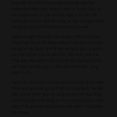
theo vết căm tích trượng tuôn tràn khắp mặt đất.
Giống như nhiều ngôi Thiền tự khác ở Trung Quốc, ở
chùa Nam Hoa có một hồ nước ngay ở lối vào. Hồ
nước này với mục đích làm tăng vẻ đẹp của ngôi chùa,
nhưng nó cũng trở thành làm nơi phóng sanh.
Ngoài ra ngôi chùa hiện còn lưu giữ nhiều di sản văn
hóa có giá trị; và rất nhiều những di sản văn hóa được
lưu giữ ở đây được xem là bảo vật quốc gia, có giá trị
cho việc nghiên cứu về kiến trúc, điêu khắc, hội họa
Phật giáo; đặc biệt trong số đó là 360 bức tượng A-la-
hán được tạc bằng gỗ có niên đại từ thời Bắc Tống
(960-1127).
Ngày nay chùa Nam Hoa là một trong những địa điểm
hành hương nổi tiếng của Phật tử Trung Quốc. Họ đến
đây vừa để tham quan và cũng để đảnh lễ nhục thân
xá-lợi của ngài Huệ Năng, vị Tổ sư nổi tiếng của Thiền
tông Phật giáo nói riêng và của Phật giáo Trung Quốc
nói chung.