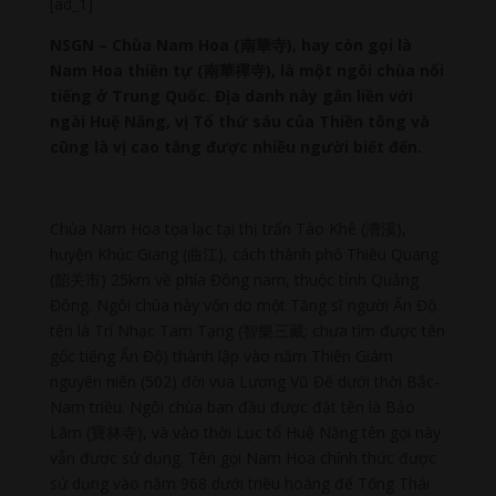
[ad_1]
NSGN – Chùa Nam Hoa (南華寺), hay còn gọi là
Nam Hoa thiền tự (南華禪寺), là một ngôi chùa nổi
tiếng ở Trung Quốc. Địa danh này gắn liền với
ngài Huệ Năng, vị Tổ thứ sáu của Thiền tông và
cũng là vị cao tăng được nhiều người biết đến.
Chùa Nam Hoa tọa lạc tại thị trấn Tào Khê (漕溪),
huyện Khúc Giang (曲江), cách thành phố Thiều Quang
(韶关市) 25km về phía Đông nam, thuộc tỉnh Quảng
Đông. Ngôi chùa này vốn do một Tăng sĩ người Ấn Độ
tên là Trí Nhạc Tam Tạng (智樂三藏; chưa tìm được tên
gốc tiếng Ấn Độ) thành lập vào năm Thiên Giám
nguyên niên (502) đời vua Lương Vũ Đế dưới thời Bắc-
Nam triều. Ngôi chùa ban đầu được đặt tên là Bảo
Lâm (寶林寺), và vào thời Lục tổ Huệ Năng tên gọi này
vẫn được sử dụng. Tên gọi Nam Hoa chính thức được
sử dụng vào năm 968 dưới triều hoàng đế Tống Thái