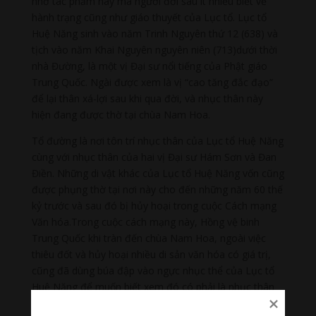
nhờ tác phẩm này mà người đời sau ít nhiều biết về
hành trạng cũng như giáo thuyết của Lục tổ. Lục tổ
Huệ Năng sinh vào năm Trinh Nguyên thứ 12 (638) và
tịch vào năm Khai Nguyên nguyên niên (713)dưới thời
nhà Đường, là một vị Đại sư nổi tiếng của Phật giáo
Trung Quốc. Ngài được xem là vị “cao tăng đắc đạo”
để lại thân xá-lợi sau khi qua đời, và nhục thân này
hiện đang được thờ tại chùa Nam Hoa.
Tổ đường là nơi tôn trí nhục thân của Lục tổ Huệ Năng
cùng với nhục thân của hai vị Đại sư Hám Sơn và Đan
Điền. Những di vật khác của Lục tổ Huệ Năng vốn cũng
được phụng thờ tại nơi này cho đến những năm 60 thế
kỷ trước và sau đó bị hủy hoại trong cuộc Cách mạng
Văn hóa.Trong cuộc cách mạng này, Hồng vệ binh
Trung Quốc khi tràn đến chùa Nam Hoa, ngoài việc
thiêu đốt và hủy hoại nhiều di sản văn hóa có giá trị,
cũng đã dùng búa đập vào ngực nhục thể của Lục tổ
Huệ Năng để muốn biết xem đó có phải là nhục thân
thật của ngài hay không. Chuyện kể rằng khi dùng búa