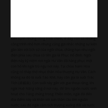
Bên cạnh những công trình chính, ở đây còn có những
công trình nhỏ hơn nhưng cũng gợi nhắc những sự kiện
gắn liền với lịch sử của ngôi chùa, chẳng hạn như ngôi
điện phía sau chùa có tên gọi là Phục Hổ đình. Ngôi
điện này kỷ niệm nơi ngài Hư Vân đã hàng phục một
con hổ khi ngài trú ngụ nơi này. Tại chùa Nam Hoa
cũng có tháp thờ nhục thân Hòa thượng Hư Vân. Cách
không xa đó là suối Tào Khê, hay còn gọi là suối Trác
Tích (卓錫泉). Con suối này gắn với giai thoại rằng, khi
ngài Huệ Năng sống ở nơi này, để tìm nguồn nước sinh
hoạt cho Tăng chúng trong Thiền môn, ngài đã đến
địa điểm này và khấn với sơn thần cầu tìm nguồn
nước; sau đó ngài cắm tích trượng xuống đất và nước