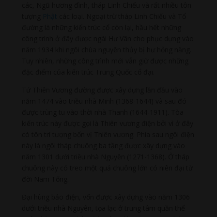
các, Ngũ hương đình, tháp Linh Chiếu và rất nhiều tôn
tượng
Phật
các loại. Ngoại trừ tháp Linh Chiếu và Tổ
đường là những kiến trúc cổ còn lại, hầu hết những
công trình ở đây được ngài Hư Vân cho phục dựng vào
năm 1934 khi ngôi chùa nguyên thủy bị hư hỏng nặng.
Tuy nhiên, những công trình mới vẫn giữ được những
đặc điểm của kiến trúc Trung Quốc cổ đại.
Tứ Thiên Vương đường được xây dựng lần đầu vào
năm 1474 vào triều nhà Minh (1368-1644) và sau đó
được trùng tu vào thời nhà Thanh (1644-1911). Tòa
kiến trúc này được gọi là Thiên vương điện bởi vì ở đây
có tôn trí tượng bốn vị Thiên vương. Phía sau ngôi điện
này là ngôi tháp chuông ba tầng được xây dựng vào
năm 1301 dưới triều nhà Nguyên (1271-1368). Ở tháp
chuông này có treo một quả chuông lớn có niên đại từ
đời Nam Tống.
Đại hùng bảo điện, vốn được xây dựng vào năm 1306
dưới triều nhà Nguyên, tọa lạc ở trung tâm quần thể