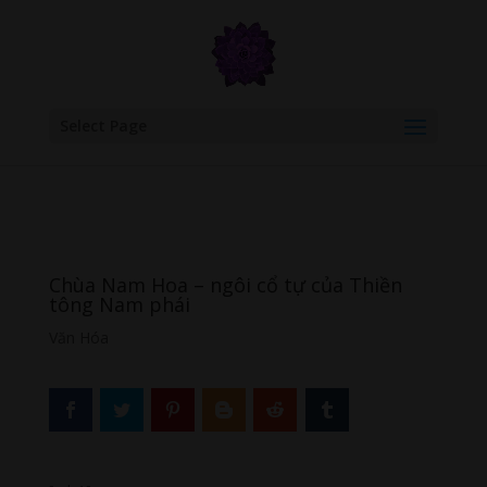
google.com, pub-6277401358830299, DIRECT, f08c47fec0942fa0
Select Page
Chùa Nam Hoa – ngôi cổ tự của Thiền
tông Nam phái
Văn Hóa