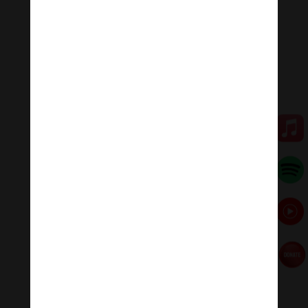
đập thủng một lỗ trên ngực, họ ngạc nhiên và hoảng
sợ khi nhìn thấy các bộ phận cơ thể của vị Đại sư vẫn
còn nguyên vẹn, và do đó những người có mặt lúc ấy
vội quỳ gối dập đầu vái lạy.