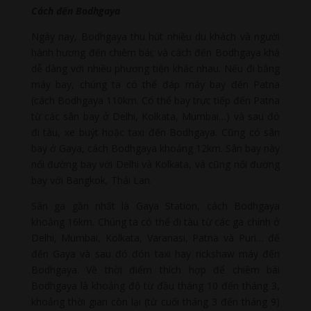
Cách đến Bodhgaya
Ngày nay, Bodhgaya thu hút nhiều du khách và người
hành hương đến chiêm bái; và cách đến Bodhgaya khá
dễ dàng với nhiều phương tiện khác nhau. Nếu đi bằng
máy bay, chúng ta có thể đáp máy bay đến Patna
(cách Bodhgaya 110km. Có thể bay trực tiếp đến Patna
từ các sân bay ở Delhi, Kolkata, Mumbai…) và sau đó
đi tàu, xe buýt hoặc taxi đến Bodhgaya. Cũng có sân
bay ở Gaya, cách Bodhgaya khoảng 12km. Sân bay này
nối đường bay với Delhi và Kolkata, và cũng nối đường
bay với Bangkok, Thái Lan.
Sân ga gần nhất là Gaya Station, cách Bodhgaya
khoảng 16km. Chúng ta có thể đi tàu từ các ga chính ở
Delhi, Mumbai, Kolkata, Varanasi, Patna và Puri… để
đến Gaya và sau đó đón taxi hay rickshaw máy đến
Bodhgaya. Về thời điểm thích hợp để chiêm bái
Bodhgaya là khoảng độ từ đầu tháng 10 đến tháng 3,
khoảng thời gian còn lại (từ cuối tháng 3 đến tháng 9)