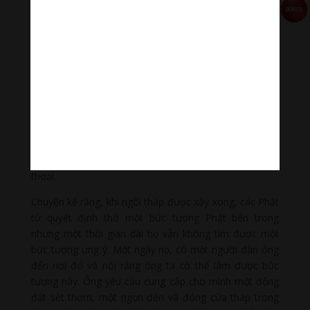
nhất hiện còn lại ở miền Đông Ấn. Ngôi tháp hiện nay
được tu sửa lại, cao 52 mét; và ở bốn góc có bốn tháp
nhỏ. Bên trong tháp có thờ một bức tượng Phật được
thếp vàng. Bức tượng này được cho là có hơn 1.700
tuổi, vốn được làm bằng đá, nhưng về sau các Phật tử
đã thếp vàng lên bề mặt tượng. Bức tượng trong tư
thế ngồi, cao hơn hai mét, với tay phải buông xuống
tiếp xúc với mặt đất
(Bhumisparsa Mudra)
, tạc theo tích
sử khi Đức Phật đạt được giác ngộ, Ngài đã xúc chạm
tay mình vào mặt đất và mặt đất đã rung động. Việc
hình thành nên bức tượng này gắn liền với một huyền
thoại.
Chuyện kể rằng, khi ngôi tháp được xây xong, các Phật
tử quyết định thờ một bức tượng Phật bên trong
nhưng một thời gian dài họ vẫn không tìm được một
bức tượng ưng ý. Một ngày nọ, có một người đàn ông
đến nơi đó và nói rằng ông ta có thể làm được bức
tượng này. Ông yêu cầu cung cấp cho mình một đống
đất sét thơm, một ngọn đèn và đóng cửa tháp trong