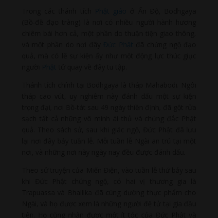
Trong các thánh tích
Phật giáo
ở Ấn Độ, Bodhgaya
(Bồ-đề đạo tràng) là nơi có nhiều người hành hương
chiêm bái hơn cả, một phần do thuận tiện giao thông,
và một phần do nơi đây
Đức Phật
đã chứng ngộ đạo
quả, mà có lẽ sự kiện ấy như một động lực thúc giục
người
Phật
tử quay về đây tu tập.
Thánh tích chính tại Bodhgaya là tháp Mahabodi. Ngôi
tháp cao vút, uy nghiêm này đánh dấu một sự kiện
trọng đại, nơi Bồ-tát sau 49 ngày thiền định, đã gột rửa
sạch tất cả những vô minh ái thủ và chứng đắc Phật
quả. Theo sách sử, sau khi giác ngộ, Đức Phật đã lưu
lại nơi đây bảy tuần lễ. Mỗi tuần lễ Ngài an trú tại một
nơi, và những nơi này ngày nay đều được đánh dấu.
Theo sử truyện của Miến Điện, vào tuần lễ thứ bảy sau
khi Đức Phật chứng ngộ, có hai vị thương gia là
Trapuassa và Bhallika đã cúng dường thực phẩm cho
Ngài, và họ được xem là những người đệ tử tại gia đầu
tiên. Họ cũng nhận được một ít tóc của Đức Phật và