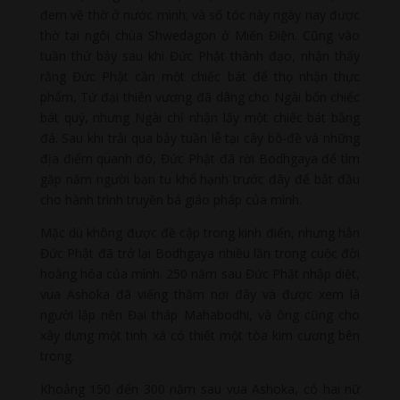
đem về thờ ở nước mình; và số tóc này ngày nay được
thờ tại ngôi chùa Shwedagon ở Miến Điện. Cũng vào
tuần thứ bảy sau khi Đức Phật thành đạo, nhận thấy
rằng Đức Phật cần một chiếc bát để thọ nhận thực
phẩm, Tứ đại thiên vương đã dâng cho Ngài bốn chiếc
bát quý, nhưng Ngài chỉ nhận lấy một chiếc bát bằng
đá. Sau khi trải qua bảy tuần lễ tại cây bồ-đề và những
địa điểm quanh đó, Đức Phật đã rời Bodhgaya để tìm
gặp năm người bạn tu khổ hạnh trước đây để bắt đầu
cho hành trình truyền bá giáo pháp của mình.
Mặc dù không được đề cập trong kinh điển, nhưng hẳn
Đức Phật đã trở lại Bodhgaya nhiều lần trong cuộc đời
hoằng hóa của mình. 250 năm sau Đức Phật nhập diệt,
vua Ashoka đã viếng thăm nơi đây và được xem là
người lập nên Đại tháp Mahabodhi, và ông cũng cho
xây dựng một tinh xá có thiết một tòa kim cương bên
trong.
Khoảng 150 đến 300 năm sau vua Ashoka, có hai nữ