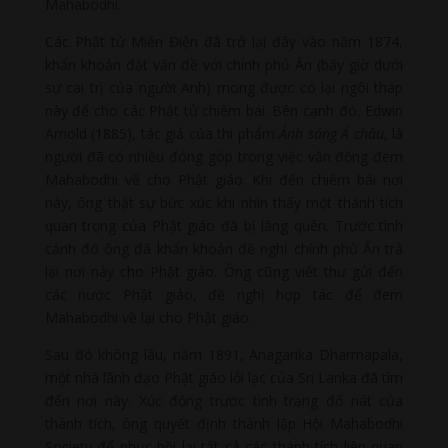
Mahabodhi.
Các Phật tử Miến Điện đã trở lại đây vào năm 1874,
khẩn khoản đặt vấn đề với chính phủ Ấn (bấy giờ dưới
sự cai trị của người Anh) mong được có lại ngôi tháp
này để cho các Phật tử chiêm bái. Bên cạnh đó, Edwin
Arnold (1885), tác giả của thi phẩm
Ánh sáng Á châu
, là
người đã có nhiều đóng góp trong việc vận động đem
Mahabodhi về cho Phật giáo. Khi đến chiêm bái nơi
này, ông thật sự bức xúc khi nhìn thấy một thánh tích
quan trọng của Phật giáo đã bị lãng quên. Trước tình
cảnh đó ông đã khẩn khoản đề nghị chính phủ Ấn trả
lại nơi này cho Phật giáo. Ông cũng viết thư gửi đến
các nước Phật giáo, đề nghị hợp tác để đem
Mahabodhi về lại cho Phật giáo.
Sau đó không lâu, năm 1891, Anagarika Dharmapala,
một nhà lãnh đạo Phật giáo lỗi lạc của Sri Lanka đã tìm
đến nơi này. Xúc động trước tình trạng đổ nát của
thánh tích, ông quyết định thành lập Hội Mahabodhi
Society để phục hồi lại tất cả các thánh tích liên quan