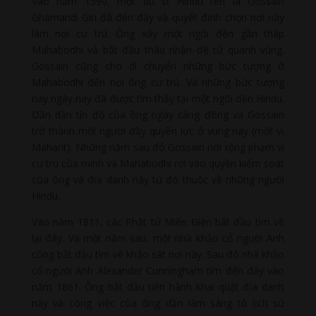
Vào năm 1590, một du sĩ Hindu tên là Gossain
Ghamandi Giri đã đến đây và quyết định chọn nơi này
làm nơi cư trú. Ông xây một ngôi đền gần tháp
Mahabodhi và bắt đầu thâu nhận đệ tử quanh vùng.
Gossain cũng cho di chuyển những bức tượng ở
Mahabodhi đến nơi ông cư trú. Và những bức tượng
này ngày nay đã được tìm thấy tại một ngôi đền Hindu.
Dần dần tín đồ của ông ngày càng đông và Gossain
trở thành một người đầy quyền lực ở vùng này (một vị
Mahant). Những năm sau đó Gossain nới rộng phạm vi
cư trú của mình và Mahabodhi rơi vào quyền kiểm soát
của ông và địa danh này từ đó thuộc về những người
Hindu.
Vào năm 1811, các Phật tử Miến Điện bắt đầu tìm về
lại đây. Và một năm sau, một nhà khảo cổ người Anh
cũng bắt đầu tìm về khảo sát nơi này. Sau đó nhà khảo
cổ người Anh Alexander Cunningham tìm đến đây vào
năm 1861. Ông bắt đầu tiến hành khai quật địa danh
này và công việc của ông dần làm sáng tỏ lịch sử