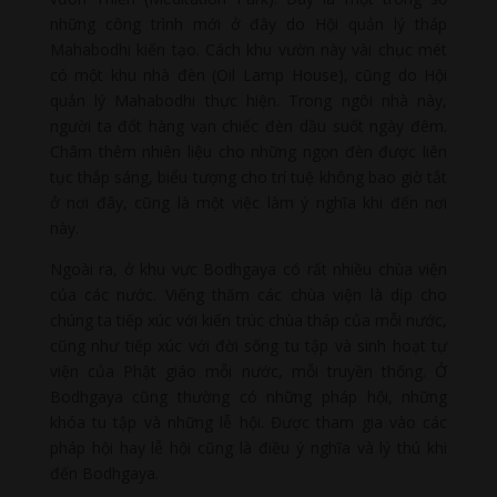
những công trình mới ở đây do Hội quản lý tháp
Mahabodhi kiến tạo. Cách khu vườn này vài chục mét
có một khu nhà đèn (Oil Lamp House), cũng do Hội
quản lý Mahabodhi thực hiện. Trong ngôi nhà này,
người ta đốt hàng vạn chiếc đèn dầu suốt ngày đêm.
Châm thêm nhiên liệu cho những ngọn đèn được liên
tục thắp sáng, biểu tượng cho trí tuệ không bao giờ tắt
ở nơi đây, cũng là một việc làm ý nghĩa khi đến nơi
này.
Ngoài ra, ở khu vực Bodhgaya có rất nhiều chùa viện
của các nước. Viếng thăm các chùa viện là dịp cho
chúng ta tiếp xúc với kiến trúc chùa tháp của mỗi nước,
cũng như tiếp xúc với đời sống tu tập và sinh hoạt tự
viện của Phật giáo mỗi nước, mỗi truyền thống. Ở
Bodhgaya cũng thường có những pháp hội, những
khóa tu tập và những lễ hội. Được tham gia vào các
pháp hội hay lễ hội cũng là điều ý nghĩa và lý thú khi
đến Bodhgaya.