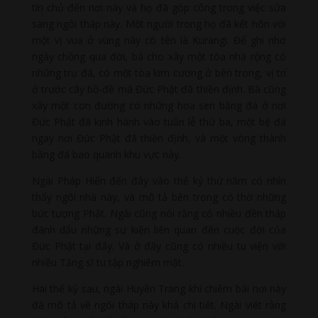
tín chủ đến nơi này và họ đã góp công trong việc sửa
sang ngôi tháp này. Một người trong họ đã kết hôn với
một vị vua ở vùng này có tên là Kurangi. Để ghi nhớ
ngày chồng qua đời, bà cho xây một tòa nhà rộng có
những trụ đá, có một tòa kim cương ở bên trong, vị trí
ở trước cây bồ-đề mà Đức Phật đã thiền định. Bà cũng
xây một con đường có những hoa sen bằng đá ở nơi
Đức Phật đã kinh hành vào tuần lễ thứ ba, một bệ đá
ngay nơi Đức Phật đã thiền định, và một vòng thành
bằng đá bao quanh khu vực này.
Ngài Pháp Hiển đến đây vào thế kỷ thứ năm có nhìn
thấy ngôi nhà này, và mô tả bên trong có thờ những
bức tượng Phật. Ngài cũng nói rằng có nhiều đền tháp
đánh dấu những sự kiện liên quan đến cuộc đời của
Đức Phật tại đấy. Và ở đấy cũng có nhiều tu viện với
nhiều Tăng sĩ tu tập nghiêm mật.
Hai thế kỷ sau, ngài Huyền Trang khi chiêm bái nơi này
đã mô tả về ngôi tháp này khá chi tiết. Ngài viết rằng