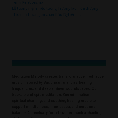
Term Relationship
Lễ tưởng niệm Tiểu tường Trưởng lão Hòa thượng
Thích Từ Hương tại chùa Bửu Nghiêm
→
Meditation Melody creates transformative meditative
music inspired by Buddhism, mantras, healing
frequencies, and deep ambient soundscapes. Our
tracks blend epic meditation, Zen minimalism,
spiritual chanting, and soothing healing music to
support mindfulness, inner peace, and emotional
balance. A sanctuary for relaxation, mantra chanting,