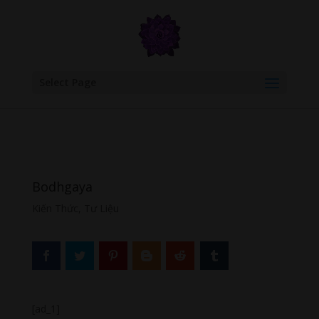
google.com, pub-6277401358830299, DIRECT, f08c47fec0942fa0
Select Page
Bodhgaya
Kiến Thức
,
Tư Liệu
[ad_1]