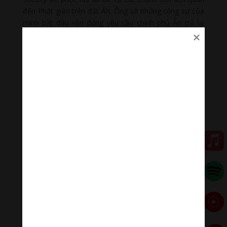
đến Phật giáo trên đất Ấn. Ông và những cộng sự của
mình bắt đầu vận động yêu cầu chính phủ Ấn trả lại
ngôi tháp cho những Phật tử. Công việc đấu tranh của
ông vô cùng gian khổ bởi vì chính phủ Anh đang cai trị
Ấn Độ lúc ấy, vẫn muốn để một tu sĩ Ấn giáo địa
phương cai quản Mahabodhi hơn là trao nó cho một
cộng đồng tôn giáo lớn gồm có nhiều nước, trong đó
có cả Nhật Bản, mà bấy giờ không có mối quan hệ tốt
đẹp với Anh. Dharmapada đấu tranh cho đến cuối đời
nhưng vẫn không đưa được thánh tích này trở về lại với
Phật giáo. Mãi đến năm 1949, trong một phiên họp
Quốc hội, chính phủ Ấn mới chấp nhận trao trả thánh
tích này lại cho Phật giáo. Một hội đồng gồm bốn Phật
tử và bốn vị Hindu được thành lập, và những vị này đã
có một cuộc họp vào năm 1953 để xúc tiến nâng cấp
lại thánh tích này. Vào năm 2002, UNESCO công nhận
Mahabodhi là di sản văn hóa thế giới.
Tháp Mahabodhi được xem là ngôi tháp bằng gạch cổ