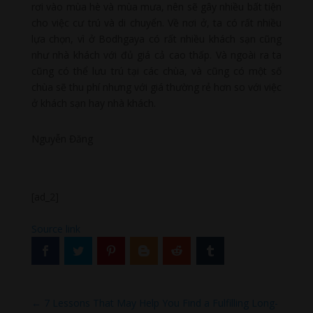
rơi vào mùa hè và mùa mưa, nên sẽ gây nhiều bất tiện
cho việc cư trú và di chuyển. Về nơi ở, ta có rất nhiều
lựa chọn, vì ở Bodhgaya có rất nhiều khách sạn cũng
như nhà khách với đủ giá cả cao thấp. Và ngoài ra ta
cũng có thể lưu trú tại các chùa, và cũng có một số
chùa sẽ thu phí nhưng với giá thường rẻ hơn so với việc
ở khách sạn hay nhà khách.
Nguyễn Đăng
[ad_2]
Source link
←
7 Lessons That May Help You Find a Fulfilling Long-