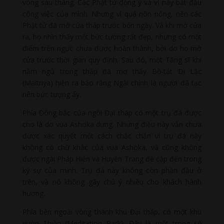
vòng sáu tháng. Các Phật tử đồng ý và vị này bắt đầu
công việc của mình. Nhưng vì quá nôn nóng, nên các
Phật tử đã mở cửa tháp trước bốn ngày. Và khi mở cửa
ra, họ nhìn thấy một bức tượng rất đẹp, nhưng có một
điểm trên ngực chưa được hoàn thành, bởi do họ mở
cửa trước thời gian quy định. Sau đó, một Tăng sĩ khi
nằm ngủ trong tháp đã mơ thấy Bồ-tát Di Lặc
(Maitriya) hiện ra bảo rằng Ngài chính là người đã tạc
nên bức tượng ấy.
Phía Đông bắc của ngôi Đại tháp có một trụ đá được
cho là do vua Ashoka dựng. Nhưng điều này vẫn chưa
được xác quyết một cách chắc chắn vì trụ đá này
không có chữ khắc của vua Ashoka, và cũng không
được ngài Pháp Hiển và Huyền Trang đề cập đến trong
ký sự của mình. Trụ đá này không còn phần đầu ở
trên, và nó không gây chú ý nhiều cho khách hành
hương.
Phía bên ngoài vòng thành khu Đại tháp, có một khu
vườn Thiền (Meditation Park). Đây là một trong số