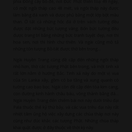
phía Đông cây bồ-đề, nơi Đức Phật thiền toạ 49 ngày,
có một ngôi tháp cao 48 mét, và ngôi tháp này được
làm bằng đá xanh và được phủ bằng một lớp bột màu
than. Ở tất cả những hốc đá ở trên vách tường đều
được đặt những bức tượng vàng. Bốn bức tường đều
được trang trí bằng những bức tranh tuyệt đẹp, nơi thì
hoa sen, nơi thì hình chư thiên. Và ngài cũng mô tả
những tôn tượng Bồ-tát được thờ bên trong…
Ngài Huyền Trang cũng đề cập đến những ngôi tháp
nhỏ hơn, thờ các tượng Phật bên trong, và một tinh xá
rất lớn nằm ở hướng Bắc. Tinh xá này do một vị vua
của Sri Lanka xây, gồm có ba tầng và xung quanh có
tường cao bao bọc. Ngài còn đề cập đến tòa kim cang,
con đường kinh hành châu báu, vòng thành bằng đá…
Ngài Huyền Trang đến chiêm bái nơi này dưới triều đại
Pala thuộc thế kỷ thứ bảy, và các vua triều đại này rất
nhiệt tâm ủng hộ việc xây dựng các chùa tháp nơi này
cũng như đúc khắc các tượng Phật. Những chùa tháp
khai quật được ở đây thuộc về thời kỳ này.