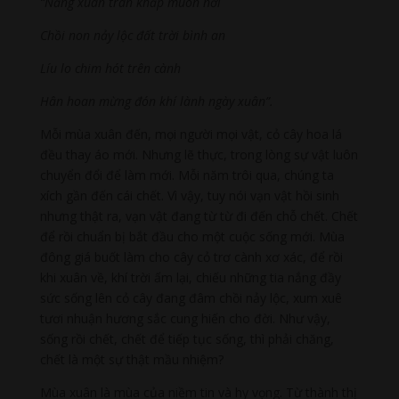
“Nắng xuân tràn khắp muôn nơi
Chồi non nảy lộc đất trời bình an
Líu lo chim hót trên cành
Hân hoan mừng đón khí lành ngày xuân”.
Mỗi mùa xuân đến, mọi người mọi vật, cỏ cây hoa lá
đều thay áo mới. Nhưng lẽ thực, trong lòng sự vật luôn
chuyển đổi để làm mới. Mỗi năm trôi qua, chúng ta
xích gần đến cái chết. Vì vậy, tuy nói vạn vật hồi sinh
nhưng thật ra, vạn vật đang từ từ đi đến chỗ chết. Chết
để rồi chuẩn bị bắt đầu cho một cuộc sống mới. Mùa
đông giá buốt làm cho cây cỏ trơ cành xơ xác, để rồi
khi xuân về, khí trời ấm lại, chiếu những tia nắng đầy
sức sống lên cỏ cây đang đâm chồi nảy lộc, xum xuê
tươi nhuận hương sắc cung hiến cho đời. Như vậy,
sống rồi chết, chết để tiếp tục sống, thì phải chăng,
chết là một sự thật mầu nhiệm?
Mùa xuân là mùa của niềm tin và hy vọng. Từ thành thị