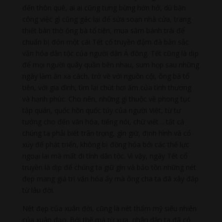
đến thôn quê, ai ai cũng tưng bừng hớn hở, dù bận
công việc gì cũng gác lại để sửa soạn nhà cửa, trang
thiết bàn thờ ông bà tổ tiên, mua sắm bánh trái để
chuẩn bị đón một cái Tết cổ truyền đậm đà bản sắc
văn hóa dân tộc của người dân Á đông. Tết cũng là dịp
để mọi người quây quần bên nhau, sum họp sau những
ngày làm ăn xa cách, trở về với nguồn cội, ông bà tổ
tiên, với gia đình, tìm lại chút hơi ấm của tình thương
và hạnh phúc. Cho nên, những gì thuộc về phong tục
tập quán, quốc hồn quốc túy của người Việt, từ tư
tưởng cho đến văn hóa, tiếng nói, chữ viết… tất cả
chúng ta phải biết trân trọng, gìn giữ, định hình và cổ
xúy để phát triển, không bị đồng hóa bởi các thế lực
ngoại lai mà mất đi tính dân tộc. Vì vậy, ngày Tết cổ
truyền là dịp để chúng ta giữ gìn và bảo tồn những nét
đẹp mang giá trị văn hóa ấy mà ông cha ta đã xây đắp
từ lâu đời.
Nét đẹp của xuân đời, cũng là nét thẩm mỹ siêu nhiên
của xuân đạo. Bởi thế mà từ xưa, nhân dân ta đã có