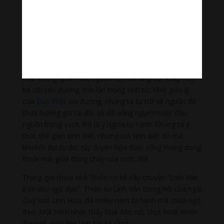
xuân, một chất xuân miên viễn. Tâm hồn các ngài lúc
nào cũng vui vẻ, thanh thoát trong ánh sáng tỉnh thức,
xuân đời xuân đạo hòa nhập thành một thể nhất như.
Các ngài muốn chúng ta trở về nguồn, tức là trở về với
mùa xuân bất diệt nguyên sơ tự thuở nào. Từ vô thỉ
kiếp xa xưa, chúng ta ở trên mảnh đất bình an nơi quê
nhà nhưng quên mất nguồn cội mà lang bạt khắp nơi,
ba cõi sáu đường, trôi lăn trong sinh tử. Nhờ giáo lý
của
Đức Phật
soi đường, chúng ta tự trở về nguồn để
thừa hưởng gia tài đó, về để uống ngụm nước đầu
nguồn trong sạch. Đó là ý nghĩa tu hành. Chúng ta ý
thức thế gian sinh diệt, nhưng nơi sinh diệt đó mà
khuếch đại tự do, tùy duyên hóa đạo, sống thong dong
thoải mái giữa dòng chảy của cuộc đời.
Trong giai thoại nhà Thiền có kể câu chuyện
“Linh Vân
kiến đào ngộ đạo”.
Thiền sư Linh Vân trong hội của ngài
Quy Sơn Linh Hựu, đã nhiều năm tu hành mà chưa ngộ
đạo. Một hôm nhân thấy hoa đào nở, chợt hoát nhiên
đại ngộ, ngài liền làm bài kệ rằng: