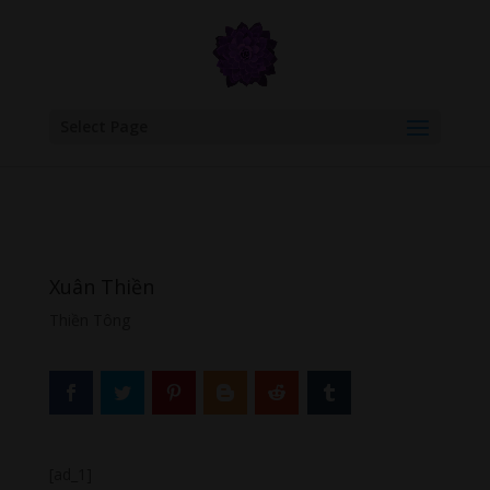
google.com, pub-6277401358830299, DIRECT, f08c47fec0942fa0
Select Page
Xuân Thiền
Thiền Tông
[ad_1]