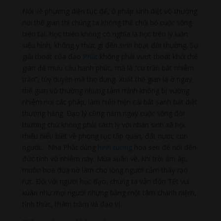
Nói về phương diện tục đế, ở pháp sinh diệt vô thường
nơi thế gian thì chúng ta không thể chối bỏ cuộc sống
hiện tại. Học thiền không có nghĩa là học trên lý luận
siêu hình, không ý thức gì đến sinh hoạt đời thường. Sự
giải thoát của đạo
Phật
không phải vượt thoát khỏi thế
gian để mưu cầu hạnh phúc, mà là “cư trần bất nhiễm
trần”, tùy duyên mà thọ dụng. Xuất thế gian là ở ngay
thế gian vô thường nhưng tâm mình không bị vướng
nhiễm nơi các pháp, làm hiển hiện cái bất sanh bất diệt
thường hằng. Đạo lý cũng nằm ngay cuộc sống đời
thường chứ không phải cách ly với nhân sinh xã hội,
thiếu hiểu biết về phong tục tập quán, đất nước con
người… Nhà Phật dùng
hình tượng
hoa sen để nói đến
đức tính vô nhiễm này. Mùa xuân về, khí trời ấm áp,
muôn hoa đua nở làm cho lòng người cảm thấy rạo
rực. Đối với người học đạo, chúng ta vẫn đón Tết vui
xuân như mọi người nhưng bằng một tâm chánh niệm,
tỉnh thức, thâm trầm và đạo vị.