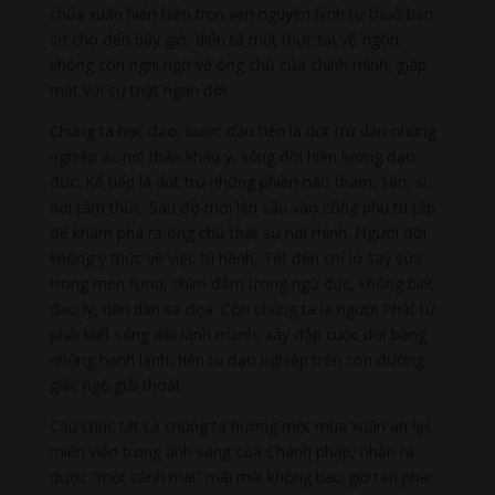
chúa xuân hiển hiện trọn vẹn nguyên hình tự thuở ban
sơ cho đến bây giờ, diễn tả một thực tại vô ngôn,
không còn nghi ngờ về ông chủ của chính mình, giáp
mặt với sự thật ngàn đời.
Chúng ta học đạo, bước đầu tiên là dứt trừ dần những
nghiệp ác nơi thân khẩu ý, sống đời hiền lương đạo
đức. Kế tiếp là dứt trừ những phiền não tham, sân, si
nơi tâm thức. Sau đó mới lặn sâu vào công phu tu tập
để khám phá ra ông chủ thật sự nơi mình. Người đời
không ý thức về việc tu hành, Tết đến chỉ lo say sưa
trong men rượu, chìm đắm trong ngũ dục, không biết
đạo lý, dần dần sa đọa. Còn chúng ta là người Phật tử
phải biết sống đời lành mạnh, xây đắp cuộc đời bằng
những hạnh lành, tiến tu đạo nghiệp trên con đường
giác ngộ giải thoát.
Cầu chúc tất cả chúng ta hưởng một mùa xuân an lạc
miên viễn trong ánh sáng của Chánh pháp, nhận ra
được “một cành mai” mãi mãi không bao giờ tàn phai