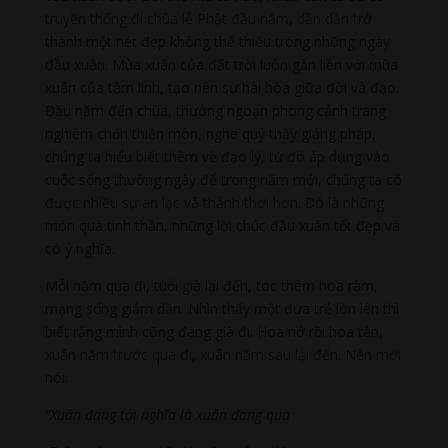
truyền thống đi chùa lễ Phật đầu năm, dần dần trở
thành một nét đẹp không thể thiếu trong những ngày
đầu xuân. Mùa xuân của đất trời luôn gắn liền với mùa
xuân của tâm linh, tạo nên sự hài hòa giữa đời và đạo.
Đầu năm đến chùa, thưởng ngoạn phong cảnh trang
nghiêm chốn thiền môn, nghe quý thầy giảng pháp,
chúng ta hiểu biết thêm về đạo lý, từ đó áp dụng vào
cuộc sống thường ngày để trong năm mới, chúng ta có
được nhiều sự an lạc và thảnh thơi hơn. Đó là những
món quà tinh thần, những lời chúc đầu xuân tốt đẹp và
có ý nghĩa.
Mỗi năm qua đi, tuổi già lại đến, tóc thêm hoa râm,
mạng sống giảm dần. Nhìn thấy một đứa trẻ lớn lên thì
biết rằng mình cũng đang già đi. Hoa nở rồi hoa tàn,
xuân năm trước qua đi, xuân năm sau lại đến. Nên mới
nói:
“Xuân đang tới nghĩa là xuân đang qua