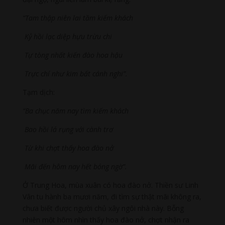
“Tam thập niên lai tầm kiếm khách
Kỷ hồi lạc diệp hựu trừu chi
Tự tòng nhất kiến đào hoa hậu
Trực chí như kim bất cánh nghi”.
Tạm dịch:
“Ba chục năm nay tìm kiếm khách
Bao hồi lá rụng với cành trơ
Từ khi chợt thấy hoa đào nở
Mãi đến hôm nay hết bóng ngờ”.
Ở Trung Hoa, mùa xuân có hoa đào nở. Thiền sư Linh
Vân tu hành ba mươi năm, đi tìm sự thật mãi không ra,
chưa biết được người chủ xây ngôi nhà này. Bỗng
nhiên một hôm nhìn thấy hoa đào nở, chợt nhận ra