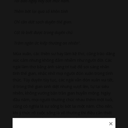
Tôi bảo ngày này bớt một năm.
Thêm bớt lại qua số khôn tính
Chỉ cần dứt sạch duyên thế gian.
Cốt là biết được trong duyên chủ
Trăm ngàn ức kiếp thường an nhiên”.
Mùa xuân, các thiền sư hay làm kệ thơ, cũng trào dâng
xúc cảm nhưng không đắm nhiễm như người đời. Các
ngài làm thơ bằng ánh sáng trí tuệ để soi sáng nhân
tình thế gian, nhắc nhở mọi người đón xuân trong tỉnh
thức. Tùy duyên tùy tục, các ngài vẫn đón xuân vui tết,
ở trong thế gian sinh diệt nhưng vượt lên, tự tại siêu
nhiên, không vướng bận trần gian huyễn mộng. Ngày
đầu năm, mọi người thường chúc nhau thêm một tuổi,
cũng có nghĩa là sự sống bị bớt lại một năm. Cho nên,
khi ý thức rõ cuộc sống là vô thường thì điều cần thiết
nhất làm sao để dứt sạch các duyên thế gian, sống tùy
thuận theo dòng đời mà không vướng nhiễm nơi các