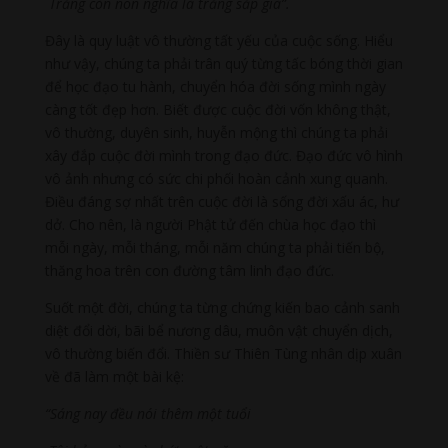
Trăng còn non nghĩa là trăng sắp già”.
Đây là quy luật vô thường tất yếu của cuộc sống. Hiểu
như vậy, chúng ta phải trân quý từng tấc bóng thời gian
để học đạo tu hành, chuyển hóa đời sống mình ngày
càng tốt đẹp hơn. Biết được cuộc đời vốn không thật,
vô thường, duyên sinh, huyễn mộng thì chúng ta phải
xây đắp cuộc đời mình trong đạo đức. Đạo đức vô hình
vô ảnh nhưng có sức chi phối hoàn cảnh xung quanh.
Điều đáng sợ nhất trên cuộc đời là sống đời xấu ác, hư
dở. Cho nên, là người Phật tử đến chùa học đạo thì
mỗi ngày, mỗi tháng, mỗi năm chúng ta phải tiến bộ,
thăng hoa trên con đường tâm linh đạo đức.
Suốt một đời, chúng ta từng chứng kiến bao cảnh sanh
diệt đổi dời, bãi bể nương dâu, muôn vật chuyển dịch,
vô thường biến đổi. Thiền sư Thiên Tùng nhân dịp xuân
về đã làm một bài kệ:
“Sáng nay đều nói thêm một tuổi