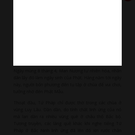
Nương động tay vào thì cây di chuyển.
Sau đó, Man Nương cho tạc cây thành 4 pho tượng
Phật
. Khâu Đà La đặt tên là Pháp Vân, Pháp Vũ, Pháp
Lôi, Pháp Điện, mang vào chùa thờ tự. Đứa con bà gửi
gốc cây nay đã hóa đá, rìu chạm vào bị mẻ hết, rước
vào điện Phật để thờ thì tảng đá phát hào quang rực
rỡ. Người bốn phương tới đây cầu mưa, không lúc nào
không ứng nghiệm, bèn gọi Man Nương là Phật Mẫu.
Ngày mùng 8 tháng 4, Man Nương tự nhiên hóa, nhân
dân lấy đó làm ngày sinh của Phật. Hàng năm tới ngày
này, người bốn phương đến tụ tập ở chùa để vui chơi,
tưởng nhớ đến Phật Mẫu.
Thoạt đầu, Tứ Pháp chỉ được thờ trong các chùa ở
vùng Luy Lâu. Dần dần, do tính chất linh ứng của nó
mà lan dần ra nhiều vùng quê ở châu thổ Bắc bộ.
Tương truyền, các làng quê khác khi nghe tiếng Tứ
Pháp ở Bắc Ninh linh ứng đã lên đó xin rước chân