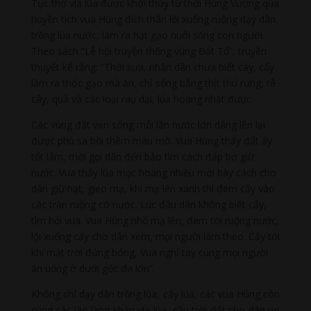
Tục thờ vía lúa được khởi thủy từ thời Hùng Vương qua
huyền tích vua Hùng đích thân lội xuống ruộng dạy dân
trồng lúa nước, làm ra hạt gạo nuôi sống con người.
Theo sách “Lễ hội truyền thống vùng Đất Tổ”, truyền
thuyết kể rằng: “Thời xưa, nhân dân chưa biết cày, cấy
làm ra thóc gạo mà ăn, chỉ sống bằng thịt thú rừng, rễ
cây, quả và các loại rau dại, lúa hoang nhặt được.
Các vùng đất ven sông mỗi lần nước lớn dâng lên lại
được phù sa bồi thêm màu mỡ. Vua Hùng thấy đất ấy
tốt lắm, mới gọi dân đến bảo tìm cách đắp bờ giữ
nước. Vua thấy lúa mọc hoang nhiều mới bày cách cho
dân giữ hạt, gieo mạ, khi mạ lên xanh thì đem cấy vào
các tràn ruộng có nước. Lúc đầu dân không biết cấy,
tìm hỏi vua. Vua Hùng nhổ mạ lên, đem tới ruộng nước,
lội xuống cấy cho dân xem, mọi người làm theo. Cấy tới
khi mặt trời đứng bóng, Vua nghỉ tay cùng mọi người
ăn uống ở dưới gốc đa lớn”.
Không chỉ dạy dân trồng lúa, cấy lúa, các vua Hùng còn
cùng các lão làng khấn vía lúa, cầu trời đất cho dân no