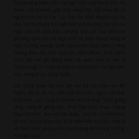
thú phương Nam, đến núi Ngũ Lĩnh (nay thuộc tỉnh Hồ
Nam, Trung Hoa), gặp một nàng tiên, lấy nhau đẻ ra
người con tên là Lộc Tục. Sau Đế Minh truyền ngôi lại
cho con trưởng là Đế Nghi làm vua phương Bắc (từ núi
Ngũ Lĩnh về phía Bắc), phong cho Lộc Tục làm vua
phương Nam (từ núi Ngũ Lĩnh về phía Nam), xưng là
Kinh Dương Vương, quốc hiệu là Xích Quỷ. Kinh Dương
Vương làm vua Xích Quỷ vào năm Nhâm Tuất 2897
TCN, lấy con gái Động Đình Hồ quân (còn có tên là
Thần Long) là Long nữ sinh ra Sùng Lãm, nối ngôi làm
vua, xưng là Lạc Long Quân.
Lạc Long Quân lấy con gái vua Đế Lai (con của Đế
Nghi), tên là Âu Cơ, sinh một lần trăm người con trai.
Một hôm, Lạc Long Quân bảo Âu Cơ rằng: ‘Ta là giống
rồng, nàng là giống tiên, thủy hỏa khắc nhau, chung
hợp thật khó’. Bèn từ biệt nhau, chia 50 con theo mẹ
về núi, 50 con theo cha về ở miền biển (có bản chép là
về Nam Hải), phong cho con trưởng làm Hùng Vương,
nối ngôi vua”.