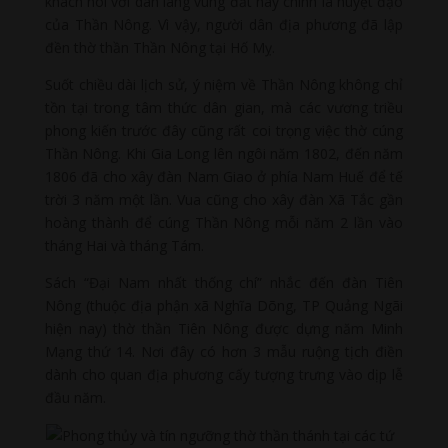
khách nói với dân làng vùng đất này chính là huyệt đạo
của Thần Nông. Vì vậy, người dân địa phương đã lập
đền thờ thần Thần Nông tại Hố Mỵ.
Suốt chiều dài lịch sử, ý niệm về Thần Nông không chỉ
tồn tại trong tâm thức dân gian, mà các vương triều
phong kiến trước đây cũng rất coi trọng việc thờ cúng
Thần Nông. Khi Gia Long lên ngôi năm 1802, đến năm
1806 đã cho xây đàn Nam Giao ở phía Nam Huế để tế
trời 3 năm một lần. Vua cũng cho xây đàn Xã Tắc gần
hoàng thành để cúng Thần Nông mỗi năm 2 lần vào
tháng Hai và tháng Tám.
Sách “Đại Nam nhất thống chí” nhắc đến đàn Tiên
Nông (thuộc địa phận xã Nghĩa Dõng, TP Quảng Ngãi
hiện nay) thờ thần Tiên Nông được dựng năm Minh
Mạng thứ 14. Nơi đây có hơn 3 mẫu ruộng tịch điền
dành cho quan địa phương cấy tượng trưng vào dịp lễ
đầu năm.