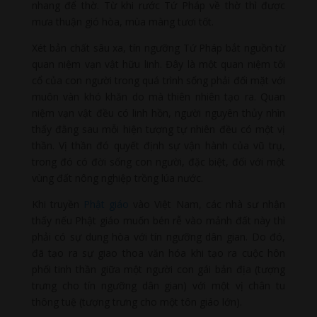
nhang để thờ. Từ khi rước Tứ Pháp về thờ thì được
mưa thuận gió hòa, mùa màng tươi tốt.
Xét bản chất sâu xa, tín ngưỡng Tứ Pháp bắt nguồn từ
quan niệm vạn vật hữu linh. Đây là một quan niệm tối
cổ của con người trong quá trình sống phải đối mặt với
muôn vàn khó khăn do mà thiên nhiên tạo ra. Quan
niệm vạn vật đều có linh hồn, người nguyên thủy nhìn
thấy đằng sau mỗi hiện tượng tự nhiên đều có một vị
thần. Vị thần đó quyết định sự vận hành của vũ trụ,
trong đó có đời sống con người, đặc biệt, đối với một
vùng đất nông nghiệp trồng lúa nước.
Khi truyền
Phật giáo
vào Việt Nam, các nhà sư nhận
thấy nếu Phật giáo muốn bén rễ vào mảnh đất này thì
phải có sự dung hòa với tín ngưỡng dân gian. Do đó,
đã tạo ra sự giao thoa văn hóa khi tạo ra cuộc hôn
phối tinh thần giữa một người con gái bản địa (tượng
trưng cho tín ngưỡng dân gian) với một vị chân tu
thông tuệ (tượng trưng cho một tôn giáo lớn).