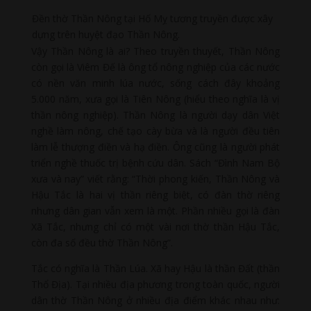
Đền thờ Thần Nông tại Hố Mỵ tương truyền được xây
dựng trên huyệt đạo Thần Nông.
Vậy Thần Nông là ai? Theo truyền thuyết, Thần Nông
còn gọi là Viêm Đế là ông tổ nông nghiệp của các nước
có nền văn minh lúa nước, sống cách đây khoảng
5.000 năm, xưa gọi là Tiên Nông (hiểu theo nghĩa là vị
thần nông nghiệp). Thần Nông là người dạy dân Việt
nghề làm nông, chế tạo cày bừa và là người đều tiên
làm lễ thượng điền và hạ điền. Ông cũng là người phát
triển nghề thuốc trị bệnh cứu dân. Sách “Đình Nam Bộ
xưa và nay” viết rằng: “Thời phong kiến, Thần Nông và
Hậu Tắc là hai vị thần riêng biệt, có đàn thờ riêng
nhưng dân gian vẫn xem là một. Phần nhiều gọi là đàn
Xã Tắc, nhưng chỉ có một vài nơi thờ thần Hậu Tắc,
còn đa số đều thờ Thần Nông”.
Tắc có nghĩa là Thần Lúa. Xã hay Hậu là thần Đất (thần
Thổ Địa). Tại nhiều địa phương trong toàn quốc, người
dân thờ Thần Nông ở nhiều địa điểm khác nhau như: