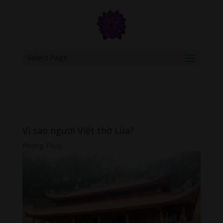
google.com, pub-6277401358830299, DIRECT, f08c47fec0942fa0
Select Page
Vì sao người Việt thờ Lúa?
Phong Thủy