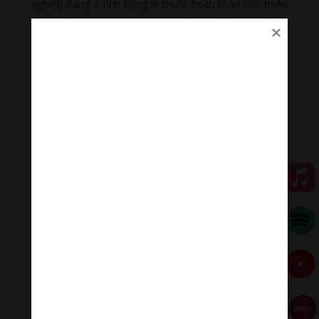
nghiệp đang ở tình trạng lệ thuộc hoàn toàn vào thiên
nhiên. Đó là bốn vị: thần Mưa (Pháp Vũ), thần Mây
(Pháp Vân), thần Sấm (Pháp Lôi), thần Chớp (Pháp
Điện).
Truyền thuyết về việc xuất hiện tục thờ 4 vị thần này
được chép trong sách “Lĩnh Nam chích quái” (thế kỷ
XIV) với tên Truyện Man Nương. Truyện kể rằng ở vùng
Thuận Thành, Bắc Ninh, có cô gái Man Nương đến
chùa Phúc Nghiêm dốc lòng học đạo. Trụ trì chùa này
là một nhà sư người Ấn Độ tên là Khâu Đà La.
Tình cờ một hôm, do nhà sư vô tình bước chân qua
người Man Nương mà nàng có mang. Nàng xấu hổ bỏ
về quê. Đến khi sinh con, nàng mang đứa con gái ấy
đến trả nhà sư. Nhà sư mang đứa con đó gửi vào gốc
cây, trao cho Man Nương một chiếc gậy và dặn khi
nào hạn hán thì lấy gậy chọc vào đất để lấy nước cứu
dân. Khi Man Nương 80 tuổi, cây đa cổ thụ mang đứa
con của bà bị đổ, trôi đến bến sông Dâu. Bao nhiêu
người cũng không kéo nổi cây lên bờ, chỉ có Man