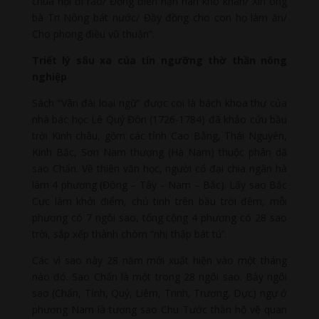
chúa hội đi rao/ Đồng điền hạn hán khô khan/ Xin ông
bà Tri Nông bát nước/ Đầy đồng cho con họ làm ăn/
Cho phong điều vũ thuận”.
Triết lý sâu xa của tín ngưỡng thờ thần nông
nghiệp
Sách “Vân đài loại ngữ” được coi là bách khoa thư của
nhà bác học Lê Quý Đôn (1726-1784) đã khảo cứu bầu
trời Kinh châu, gồm các tỉnh Cao Bằng, Thái Nguyên,
Kinh Bắc, Sơn Nam thượng (Hà Nam) thuộc phân dã
sao Chẩn. Về thiên văn học, người cổ đại chia ngân hà
làm 4 phương (Đông – Tây – Nam – Bắc). Lấy sao Bắc
Cực làm khởi điểm, chủ tinh trên bầu trời đêm, mỗi
phương có 7 ngôi sao, tổng cộng 4 phương có 28 sao
trời, sắp xếp thành chòm “nhị thập bát tú”.
Các vì sao này 28 năm mới xuất hiện vào một tháng
nào đó. Sao Chẩn là một trong 28 ngôi sao. Bảy ngôi
sao (Chẩn, Tỉnh, Quỷ, Liêm, Trinh, Trương, Dực) ngự ở
phương Nam là tượng sao Chu Tước thần hộ vệ quan