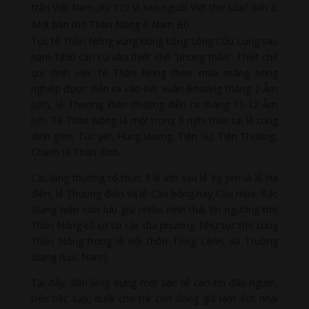
Một bàn thờ Thần Nông ở Nam Bộ.
Tục tế Thần Nông vùng Đồng bằng sông Cửu Long sau
năm 1850 căn cứ vào thiết chế “phong thần”. Thiết chế
qui định việc tế Thần Nông theo mùa màng nông
nghiệp được diễn ra vào tiết xuân (khoảng tháng 2 Âm
lịch), lễ Thượng Điền thường diễn ra tháng 11-12 Âm
lịch. Tế Thần Nông là một trong 6 nghi thức tại lễ cúng
đình gồm: Túc yết, Hùng Vương, Tiên Sư, Tiên Thường,
Chánh tế Thần đình…
Các làng thường tổ chức 3 lễ lớn sau lễ Kỳ yên là lễ Hạ
điền, lễ Thượng điền và lễ Cầu bông hay Cầu mùa. Bắc
Giang hiện còn lưu giữ nhiều hình thái tín ngưỡng thờ
Thần Nông cổ sơ tại các địa phương. Như tục thờ cúng
Thần Nông trong lễ hội thôn Tòng Lệnh, xã Trường
Giang (Lục Nam).
Tại đây, dân làng dựng một sàn tế cao tới đầu người,
trên bắc sạp, dưới cho trẻ con đóng giả làm ếch nhái