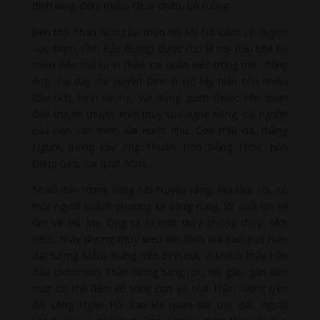
đình làng, đền, miếu, chùa chiền, bờ ruộng…
Đền thờ Thần Nông tại thôn Hố Mỵ (xã Cẩm Lý, huyện
Lục Nam, tỉnh Bắc Giang) được cho là nơi đầu tiên tại
miền Bắc thờ tự vị thần cai quản việc trồng trọt, đồng
áng. Tại dãy núi Huyền Đinh ở Hố Mỵ hiện còn nhiều
dấu tích,
hình tượng
, vật dụng quen thuộc liên quan
đến truyền thuyết khởi thủy của nghề nông, cội nguồn
của nền văn minh lúa nước như: Con trâu đá, thằng
Người, luống cày ông Thuấn, hòn Đống Thóc, hòn
Đống Gạo, cái quạt hòm…
Nhân dân trong vùng lưu truyền rằng, lâu lắm rồi, có
một người khách phương xa băng rừng, lội suối lặn lội
tìm về Hố Mỵ. Ông ta là một thầy phong thủy. Một
đêm, thầy phong thủy trèo lên đỉnh núi cao (nơi hiện
đặt tượng Mẫu). Đứng trên đỉnh núi, vị khách thấy trên
đầu chòm sao Thần Nông sáng rực, rất gần, gần đến
mức có thể đếm rõ từng con vịt của Thần Nông trên
dải sông Ngân Hà. Sau khi quan sát trời đất, người