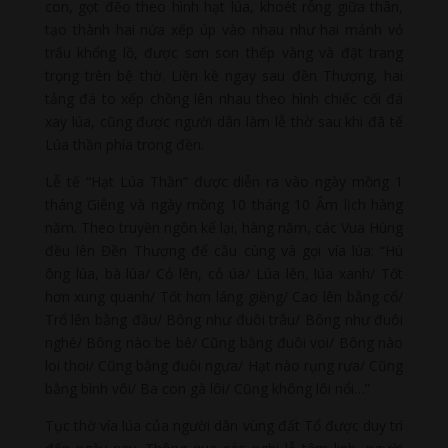
con, gọt đẽo theo hình hạt lúa, khoét rỗng giữa thân,
tạo thành hai nửa xếp úp vào nhau như hai mảnh vỏ
trấu khổng lồ, được sơn son thếp vàng và đặt trang
trọng trên bệ thờ. Liền kề ngay sau đền Thượng, hai
tảng đá to xếp chồng lên nhau theo hình chiếc cối đá
xay lúa, cũng được người dân làm lễ thờ sau khi đã tế
Lúa thần phía trong đền.
Lễ tế “Hạt Lúa Thần” được diễn ra vào ngày mồng 1
tháng Giêng và ngày mồng 10 tháng 10 Âm lịch hàng
năm. Theo truyền ngôn kể lại, hàng năm, các Vua Hùng
đều lên Đền Thượng để cầu cúng và gọi vía lúa: “Hú
ông lúa, bà lúa/ Cỏ lên, cỏ úa/ Lúa lên, lúa xanh/ Tốt
hơn xung quanh/ Tốt hơn láng giềng/ Cao lên bằng cổ/
Trổ lên bằng đầu/ Bông như đuôi trâu/ Bông như đuôi
nghé/ Bông nào be bé/ Cũng bằng đuôi voi/ Bông nào
loi thoi/ Cũng bằng đuôi ngựa/ Hạt nào rụng rựa/ Cũng
bằng bình vôi/ Ba con gà lôi/ Cũng không lôi nổi…”
Tục thờ vía lúa của người dân vùng đất Tổ được duy trì