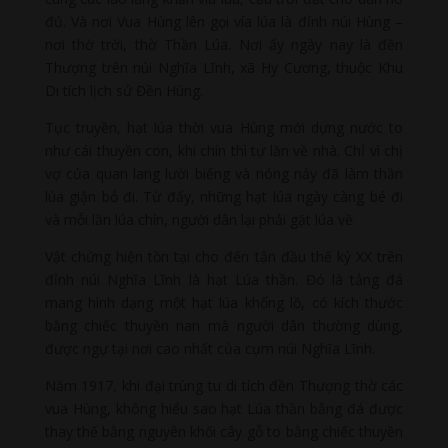
đủ. Và nơi Vua Hùng lên gọi vía lúa là đỉnh núi Hùng –
nơi thờ trời, thờ Thần Lúa. Nơi ấy ngày nay là đền
Thượng trên núi Nghĩa Lĩnh, xã Hy Cương, thuộc Khu
Di tích lịch sử Đền Hùng.
Tục truyền, hạt lúa thời vua Hùng mới dựng nước to
như cái thuyền con, khi chín thì tự lăn về nhà. Chỉ vì chị
vợ của quan lang lười biếng và nóng nảy đã làm thần
lúa giận bỏ đi. Từ đấy, những hạt lúa ngày càng bé đi
và mỗi lần lúa chín, người dân lại phải gặt lúa về.
Vật chứng hiện tồn tại cho đến tận đầu thế kỷ XX trên
đỉnh núi Nghĩa Lĩnh là hạt Lúa thần. Đó là tảng đá
mang hình dạng một hạt lúa khổng lồ, có kích thước
bằng chiếc thuyền nan mà người dân thường dùng,
được ngự tại nơi cao nhất của cụm núi Nghĩa Lĩnh.
Năm 1917, khi đại trùng tu di tích đền Thượng thờ các
vua Hùng, không hiểu sao hạt Lúa thần bằng đá được
thay thế bằng nguyên khối cây gỗ to bằng chiếc thuyền