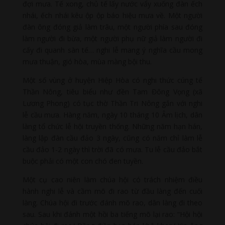
đợi mưa. Tế xong, chủ tế lấy nước vẩy xuống đàn ếch
nhái, ếch nhái kêu ộp ộp báo hiệu mưa về. Một người
đàn ông đóng giả làm trâu, một người phía sau đóng
làm người đi bừa, một người phụ nữ giả làm người đi
cấy đi quanh sàn tế… nghi lễ mang ý nghĩa cầu mong
mưa thuận, gió hòa, mùa màng bội thu.
Một số vùng ở huyện Hiệp Hòa có nghi thức cúng tế
Thần Nông, tiêu biểu như đền Tam Đông Vọng (xã
Lương Phong) có tục thờ Thần Tri Nông gắn với nghi
lễ cầu mưa. Hàng năm, ngày 10 tháng 10 Âm lịch, dân
làng tổ chức lễ hội truyền thống. Những năm hạn hán,
làng lập đàn cầu đảo 3 ngày, cũng có năm chỉ làm lễ
cầu đảo 1-2 ngày thì trời đã có mưa. Tu lễ cầu đảo bắt
buộc phải có một con chó đen tuyền.
Một cụ cao niên làm chúa hội có trách nhiệm điều
hành nghi lễ và cầm mõ đi rao từ đầu làng đến cuối
làng. Chúa hội đi trước đánh mõ rao, dân làng đi theo
sau. Sau khi đánh một hồi ba tiếng mõ lại rao: “Hội hội