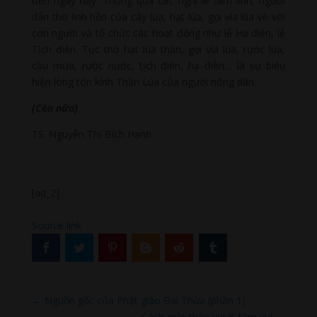
đến ngày nay. Thông qua các nghi lễ tâm linh, người
dân thờ linh hồn của cây lúa, hạt lúa, gọi vía lúa về với
con người và tổ chức các hoạt động như lễ Hạ điền, lễ
Tịch điền. Tục thờ hạt lúa thần, gọi vía lúa, rước lúa,
cầu mưa, rước nước, tịch điền, hạ điền… là sự biểu
hiện lòng tôn kính Thần Lúa của người nông dân.
(Còn nữa)
TS. Nguyễn Thị Bích Hạnh
[ad_2]
Source link
←
Nguồn gốc của Phật giáo Đại Thừa (phần 1)
Cách giúp thân vui & tâm vui
→