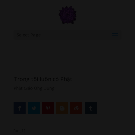
google.com, pub-6277401358830299, DIRECT, f08c47fec0942fa0
Select Page
Trong tôi luôn có Phật
Phật Giáo Ứng Dụng
[ad_1]