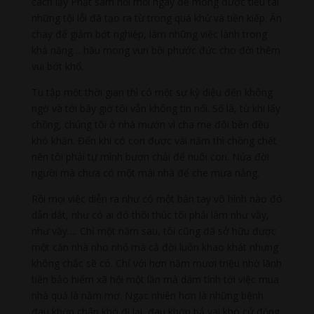
cách lạy Phật sám hối mỗi ngày để mong được tiêu tai
những tội lỗi đã tạo ra từ trong quá khứ và tiền kiếp. Ăn
chay để giảm bớt nghiệp, làm những việc lành trong
khả năng… hầu mong vun bồi phước đức cho đời thêm
vui bớt khổ.
Tu tập một thời gian thì có một sự kỳ diệu đến không
ngờ và tới bây giờ tôi vẫn không tin nổi. Số là, từ khi lấy
chồng, chúng tôi ở nhà mướn vì cha mẹ đôi bên đều
khó khăn. Đến khi có con được vài năm thì chồng chết
nên tôi phải tự mình bươn chải để nuôi con. Nửa đời
người mà chưa có một mái nhà để che mưa nắng.
Rồi mọi việc diễn ra như có một bàn tay vô hình nào đó
dẫn dắt, như có ai đó thôi thúc tôi phải làm như vầy,
như vầy…. Chỉ một năm sau, tôi cũng đã sở hữu được
một căn nhà nho nhỏ mà cả đời luôn khao khát nhưng
không chắc sẽ có. Chỉ với hơn năm mươi triệu nhờ lãnh
tiền bảo hiểm xã hội một lần mà dám tính tới việc mua
nhà quả là nằm mơ. Ngạc nhiên hơn là những bệnh
đau khớp chân khó đi lại, đau khớp bả vai khó cử động