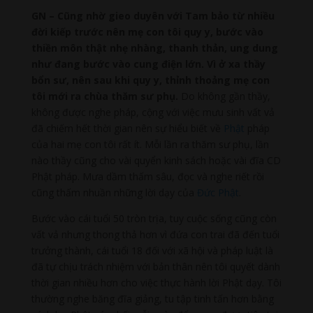
GN – Cũng nhờ gieo duyên với Tam bảo từ nhiều
đời kiếp trước nên mẹ con tôi quy y, bước vào
thiền môn thật nhẹ nhàng, thanh thản, ung dung
như đang bước vào cung điện lớn. Vì ở xa thầy
bổn sư, nên sau khi quy y, thỉnh thoảng mẹ con
tôi mới ra chùa thăm sư phụ.
Do không gần thầy,
không được nghe pháp, cộng với việc mưu sinh vất vả
đã chiếm hết thời gian nên sự hiểu biết về
Phật
pháp
của hai mẹ con tôi rất ít. Mỗi lần ra thăm sư phụ, lần
nào thầy cũng cho vài quyển kinh sách hoặc vài đĩa CD
Phật pháp. Mưa dầm thấm sâu, đọc và nghe riết rồi
cũng thấm nhuần những lời dạy của
Đức Phật
.
Bước vào cái tuổi 50 tròn trịa, tuy cuộc sống cũng còn
vất vả nhưng thong thả hơn vì đứa con trai đã đến tuổi
trưởng thành, cái tuổi 18 đối với xã hội và pháp luật là
đã tự chịu trách nhiệm với bản thân nên tôi quyết dành
thời gian nhiều hơn cho việc thực hành lời Phật dạy. Tôi
thường nghe băng đĩa giảng, tu tập tinh tấn hơn bằng