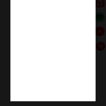
Với tôi, hạnh phúc không tìm kiếm đâu xa, chính ngay
dưới chân mình. Tôi thật sự an lạc và hạnh phúc với
phân nửa cuộc đời còn lại này vì trong tôi đã có Phật.
Tôi hết lòng tu tập, siêng năng chuyển hóa ba nghiệp
mà không cầu sanh về đâu. Tôi biết rõ rằng, khi hơi thở
sau cùng ra mà không hít vào thì tùy theo nghiệp
duyên mà thọ lãnh cảnh giới tái sinh tương ứng.
Xuân Lan – Viên Như
[ad_2]
Source link
←
Nhân một câu văn của Hòa thượng Tinh Vân
What Is Stress-Induced Illness? How Trauma Can
Cause Physical Pain
→