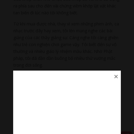
ra phía sau cho đến vài chứng viêm khớp lặt vặt khác
tan biến đi lúc nào tôi không biết.
Từ khi mua được nhà, thay vì xem những phim ảnh, ca
nhạc trước đây hay xem, tôi lên mạng nghe các bài
giảng của các thầy giảng sư. Càng nghe tôi càng ghiền
như trẻ con nghiện chơi game vậy. Tôi biết đến sự vô
thường và nhiều giáo lý nhiệm mầu khác. Nhờ Phật
pháp, tôi đã dần dần buông bỏ nhiều thứ vướng mắc
trong đời sống.
Trước kia do cuộc sống quá thiếu thốn, tôi đã nghĩ
rằng mình nghèo không có vật chất để giúp đời nên tôi
đã chọn cách nội thí: tôi đã hiến máu và hiến thân xác
sau khi ra đi. Bây giờ hiểu sâu Phật pháp, tôi tự tán
thán việc làm của mình dù quyết định đó bị gia đình
không đồng tình. Tôi thấy cuộc sống thật nhẹ nhõm khi
mình không lo nghĩ nhiều cho tương lai. Chỉ sống với
hiện tại và vui với những gì đang có.