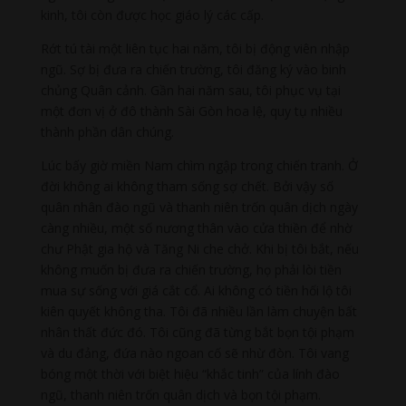
kinh, tôi còn được học giáo lý các cấp.
Rớt tú tài một liên tục hai năm, tôi bị động viên nhập
ngũ. Sợ bị đưa ra chiến trường, tôi đăng ký vào binh
chủng Quân cảnh. Gần hai năm sau, tôi phục vụ tại
một đơn vị ở đô thành Sài Gòn hoa lệ, quy tụ nhiều
thành phần dân chúng.
Lúc bấy giờ miền Nam chìm ngập trong chiến tranh. Ở
đời không ai không tham sống sợ chết. Bởi vậy số
quân nhân đào ngũ và thanh niên trốn quân dịch ngày
càng nhiều, một số nương thân vào cửa thiền để nhờ
chư Phật gia hộ và Tăng Ni che chở. Khi bị tôi bắt, nếu
không muốn bị đưa ra chiến trường, họ phải lòi tiền
mua sự sống với giá cắt cổ. Ai không có tiền hối lộ tôi
kiên quyết không tha. Tôi đã nhiều lần làm chuyện bất
nhân thất đức đó. Tôi cũng đã từng bắt bọn tội phạm
và du đảng, đứa nào ngoan cố sẽ nhừ đòn. Tôi vang
bóng một thời với biệt hiệu “khắc tinh” của lính đào
ngũ, thanh niên trốn quân dịch và bọn tội phạm.