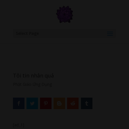
google.com, pub-6277401358830299, DIRECT, f08c47fec0942fa0
Select Page
Tôi tin nhân quả
Phật Giáo Ứng Dụng
[ad_1]