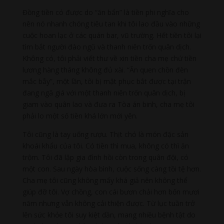
Đồng tiền có được do “ăn bẩn” là tiền phi nghĩa cho
nên nó nhanh chóng tiêu tan khi tôi lao đầu vào những
cuộc hoan lạc ở các quán bar, vũ trường. Hết tiền tôi lại
tìm bắt người đào ngũ và thanh niên trốn quân dịch.
Không có, tôi phải viết thư về xin tiền cha mẹ chứ tiền
lương hàng tháng không đủ xài. “Ăn quen chồn đèn
mắc bẫy”, một lần, tôi bị mật phục bắt được tại trận
đang ngã giá với một thanh niên trốn quân dịch, bị
giam vào quân lao và đưa ra Tòa án binh, cha mẹ tôi
phải lo một số tiền khá lớn mới yên.
Tôi cũng là tay uống rượu. Thịt chó là món đặc sản
khoái khẩu của tôi. Có tiền thì mua, không có thì ăn
trộm. Tôi đã lập gia đình hồi còn trong quân đội, có
một con. Sau ngày hòa bình, cuộc sống càng tồi tệ hơn.
Cha mẹ tôi cũng không mấy khá giả nên không thể
giúp đỡ tôi. Vợ chồng, con cái bươn chải hơn bốn mươi
năm nhưng vẫn không cải thiện được. Từ lục tuần trở
lên sức khỏe tôi suy kiệt dần, mang nhiều bệnh tật do