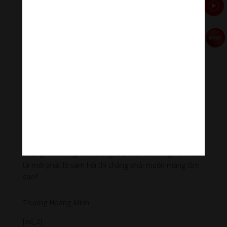
Dù nghèo nhưng gia đình tôi vẫn hạnh phúc, vợ chồng
chung thủy, con cái thuận hòa. Trong hai lần bệnh, vợ
con tận tình nuôi dưỡng, chăm sóc tôi cả vật chất lẫn
tinh thần, lo từng miếng ăn giấc ngủ và sinh hoạt hàng
ngày.
Tuy nhiên, tôi vẫn có điều tiếc nuối. Tôi đã được trang
bị một số giáo lý Phật pháp căn bản từ thời niên thiếu
nhưng tôi đã lãng quên, không biết gieo trồng những
hạt giống thiện cho sinh khởi mà ngược lại còn tạo
điều kiện cho những hạt giống ác tự tung tự tác. Nếu
giác ngộ sớm hơn chắc chắn tôi sẽ không mắc phải
những lỗi lầm nghiêm trọng. Đợi đến khi bóng xế chiều
tà mới phát lồ sám hối thì chẳng phải muộn màng lắm
sao?
Trương Hoàng Minh
[ad_2]