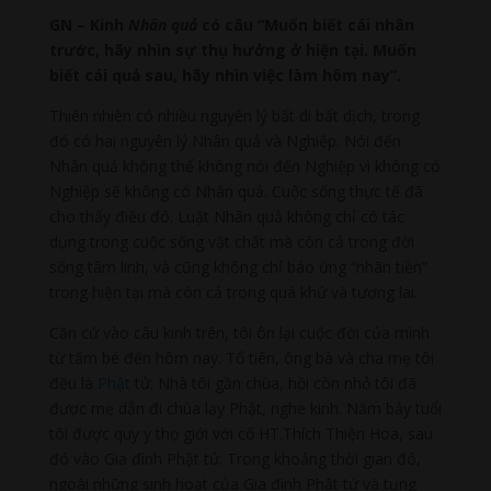
GN – Kinh
Nhân quả
có câu “Muốn biết cái nhân
trước, hãy nhìn sự thụ hưởng ở hiện tại. Muốn
biết cái quả sau, hãy nhìn việc làm hôm nay”.
Thiên nhiên có nhiều nguyên lý bất di bất dịch, trong
đó có hai nguyên lý Nhân quả và Nghiệp. Nói đến
Nhân quả không thể không nói đến Nghiệp vì không có
Nghiệp sẽ không có Nhân quả. Cuộc sống thực tế đã
cho thấy điều đó. Luật Nhân quả không chỉ có tác
dụng trong cuộc sống vật chất mà còn cả trong đời
sống tâm linh, và cũng không chỉ báo ứng “nhãn tiền”
trong hiện tại mà còn cả trong quá khứ và tương lai.
Căn cứ vào câu kinh trên, tôi ôn lại cuộc đời của mình
từ tấm bé đến hôm nay. Tổ tiên, ông bà và cha mẹ tôi
đều là
Phật
tử. Nhà tôi gần chùa, hồi còn nhỏ tôi đã
được mẹ dẫn đi chùa lạy Phật, nghe kinh. Năm bảy tuổi
tôi được quy y thọ giới với cố HT.Thích Thiện Hoa, sau
đó vào Gia đình Phật tử. Trong khoảng thời gian đó,
ngoài những sinh hoạt của Gia đình Phật tử và tụng