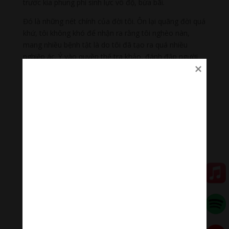
trước kia phung phí sinh lực vô độ, bừa bãi.
Đó là những nét chính của đời tôi. Ôn lại quãng đời quá
khứ, tôi không khó để nhận ra rằng tôi nghèo nàn,
mang nhiều bệnh tật là do tôi đã tạo ra quá nhiều
nghiệp ác. Ỷ vào quyền thế tra khảo, đánh đập người
khác không chùn tay; lấy tiền người khác không thương
tiếc; nhất là đẩy người khác vào chỗ chết (chiến
trường) một cách tàn nhẫn và giết khá nhiều chó… Tuy
tôi không bị luật pháp trừng phạt nhưng vẫn không
thoát được sự trừng phạt của âm đức. Gieo nhân nào
gặt quả đó thật không sai.
Khi trở về già tôi mới tiếp xúc lại với Phật pháp. Năm
ngoái, tôi bị bệnh nhiễm trùng đường huyết thập tử
nhất sanh. Năm nay, tôi lại bị khối u đầu tụy, phải mổ.
Nhờ tin tưởng và chuyên tâm tu tập hành trì giáo pháp,
ngồi thiền mỗi đêm nên tôi không hề lo âu sợ hãi, chán
nản mà luôn luôn lạc quan. Nếu sanh nghiệp dứt, tôi
vui vẻ chấp nhận, còn như chưa thì tiếp tục trả quả cho
đến hết.