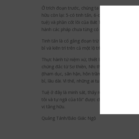
Ở trích đoạn trước, chúng ta đã đề cập đến các p
hữu còn lại: 5-có tinh tấn, 6-có niệm, 7-có định
tuệ) và phần cốt lõi của Bát Thánh đạo (chánh k
hành các pháp chưa từng có này là nền tảng để h
Tinh tấn là cố gắng đoạn trừ ác pháp, trau dồi 
bỉ và kiên trì trên cả một lộ trình dài thì thật 
Thực hành tứ niệm xứ, thiết lập chánh niệm thườ
chứng đắc từ Sơ thiền, Nhị thiền, Tam thiền và T
(tham dục, sân hận, hôn trầm, trạo hối, nghi ng
bỉ, lâu dài. Vì thế, những ai tu tập và thành tựu 
Tuệ ở đây là minh sát, thấy rõ sự sinh diệt của 
tôi và tự ngã của tôi” được chiếu soi và sáng tỏ
vị tằng hữu.
Quảng Tánh/Báo Giác Ngộ