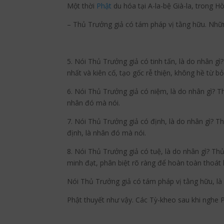
Một thời
Phật
du hóa tại A-la-bệ Già-la, trong H
– Thủ Trưởng giả có tám pháp vị tằng hữu. Những 
5. Nói Thủ Trưởng giả có tinh tấn, là do nhân gì
nhất và kiên cố, tạo gốc rễ thiện, không hề từ b
6. Nói Thủ Trưởng giả có niệm, là do nhân gì? T
nhân đó mà nói.
7. Nói Thủ Trưởng giả có định, là do nhân gì? T
định, là nhân đó mà nói.
8. Nói Thủ Trưởng giả có tuệ, là do nhân gì? Thủ
minh đạt, phân biệt rõ ràng để hoàn toàn thoát 
Nói Thủ Trưởng giả có tám pháp vị tằng hữu, là
Phật thuyết như vậy. Các Tỳ-kheo sau khi nghe 