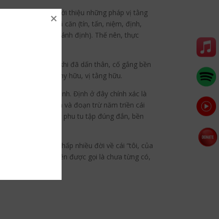
oạn này, tiếp tục giới thiệu những pháp vị tằng
ẹn của trợ đạo Ngũ căn (tín, tấn, niệm, định,
tấn, chánh niệm, chánh định). Thế nên, thực
hông khó lắm nhưng khi đã dấn thân, cố gắng bền
ơ phát tâm thì thật hy hữu, vị tằng hữu.
 xứ mà định phát sinh. Định ở đây chính xác là
tâm) nhằm chuyển hóa và đoạn trừ năm triền cái
ả của quá trình công phu tu tập đúng đắn, bền
n vô minh, sự lầm chấp nhiều đời về cái “tôi, của
 là bậc giải thoát nên được gọi là chưa từng có,