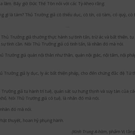
òa lâm. Bấy giờ Đức Thế Tôn nói với các Tỳ-kheo rằng:
gì là tám? Thủ Trưởng giả có thiểu dục, có tín, có tàm, có quý, có t
…
? Thủ Trưởng giả thường thực hành sự tinh tấn, trừ ác và bất thiện, t
ỏ sự tinh cần. Nói Thủ Trưởng giả có tinh tấn, là nhân đó mà nói.
hủ Trưởng giả quán nội thân như thân, quán nội giác, nội tâm, nội ph
hủ Trưởng giả ly dục, ly ác bất thiện pháp, cho đến chứng đắc đệ Tứ t
 Trưởng giả tu hành trí tuệ, quán sát sự hưng thịnh và suy tàn của cá
khổ. Nói Thủ Trưởng giả có tuệ, là nhân đó mà nói.
 nhân đó mà nói.
Phật thuyết, hoan hỷ phụng hành.
(Kinh Trung A-hàm
, phẩm Vị tằng 