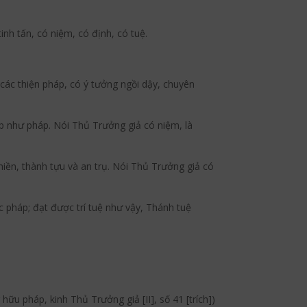
inh tấn, có niệm, có định, có tuệ.
u các thiện pháp, có ý tưởng ngồi dậy, chuyên
áp như pháp. Nói Thủ Trưởng giả có niệm, là
hiền, thành tựu và an trụ. Nói Thủ Trưởng giả có
c pháp; đạt được trí tuệ như vậy, Thánh tuệ
hữu pháp, kinh Thủ Trưởng giả [II], số 41 [trích])