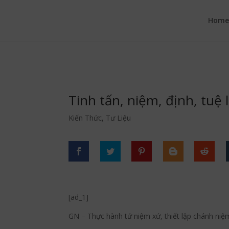
google.com, pub-6277401358830299, DIRECT, f08c47fec0942fa0
Hom
Tinh tấn, niệm, định, tuệ
Kiến Thức
,
Tư Liệu
[ad_1]
GN – Thực hành tứ niệm xứ, thiết lập chánh niệ