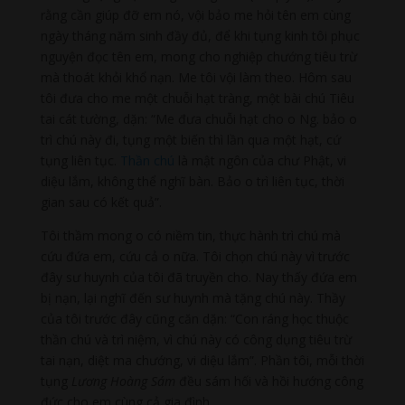
rằng cần giúp đỡ em nó, vội bảo me hỏi tên em cùng
ngày tháng năm sinh đầy đủ, để khi tụng kinh tôi phục
nguyện đọc tên em, mong cho nghiệp chướng tiêu trừ
mà thoát khỏi khổ nạn. Me tôi vội làm theo. Hôm sau
tôi đưa cho me một chuỗi hạt tràng, một bài chú Tiêu
tai cát tường, dặn: “Me đưa chuỗi hạt cho o Ng. bảo o
trì chú này đi, tụng một biến thì lần qua một hạt, cứ
tụng liên tục.
Thần chú
là mật ngôn của chư Phật, vi
diệu lắm, không thể nghĩ bàn. Bảo o trì liên tục, thời
gian sau có kết quả”.
Tôi thầm mong o có niềm tin, thực hành trì chú mà
cứu đứa em, cứu cả o nữa. Tôi chọn chú này vì trước
đây sư huynh của tôi đã truyền cho. Nay thấy đứa em
bị nạn, lại nghĩ đến sư huynh mà tặng chú này. Thầy
của tôi trước đây cũng căn dặn: “Con ráng học thuộc
thần chú và trì niệm, vì chú này có công dụng tiêu trừ
tai nạn, diệt ma chướng, vi diệu lắm”. Phần tôi, mỗi thời
tụng
Lương Hoàng Sám
đều sám hối và hồi hướng công
đức cho em cùng cả gia đình.