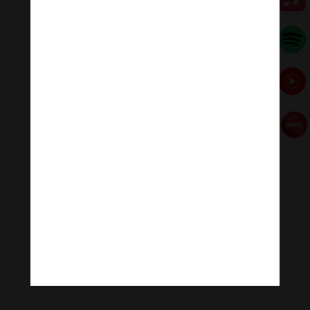
Con nay nghe được chuyên trì tụng
Nguyện rõ Như Lai nghĩa nhiệm mầu.
Nguyễn Vĩ Kiện
________________
(
*
)
Tiếng địa phương: Me = mẹ; O = cô.
[ad_2]
Source link
←
Tín ngưỡng Việt Nam có phải là Đạo giáo?
Loay hoay chuyện cân bằng cảm xúc
→