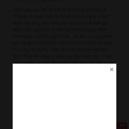
Mấy ngày sau, me về báo tin mà lòng tôi mừng rỡ:
“Thằng Nh. được cứu rồi. Có phái đoàn nghệ sĩ đến
thăm cho mấy chục triệu, rồi hỏi thăm tình hình gia
đình, mấy ngày nữa sẽ đến chỗ nhà trọ quay phim,
xem hoàn cảnh để ủng hộ tiếp. Các bác sĩ trong bệnh
viện cũng thương hoàn cảnh mà bảo ở thêm để điều
trị. O Ng. rất mừng. Thần chú của con hiệu nghiệm
lắm”. Phần tôi cũng có niềm vui, dặn thêm me: “Thần
chú có nhiều vi diệu không thể nghĩ bàn, me bảo o tiếp
tục trì thêm, để cứu em, cứu cả gia đình”.
Trong bữa cơm hôm ấy, tôi có nói cho ba me rằng
Phật pháp có nhiều điều vi diệu không thể nghĩ bàn. Rồi
tôi đọc cho ba me nghe bốn câu kệ khai kinh nói lên sự
mầu nhiệm của Phật pháp:
Phật pháp rộng sâu rất nhiệm mầu
Trăm ngàn muôn kiếp khó tìm cầu