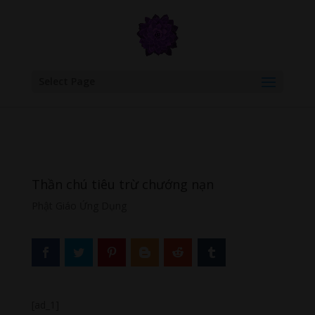
google.com, pub-6277401358830299, DIRECT, f08c47fec0942fa0
Select Page
Thần chú tiêu trừ chướng nạn
Phật Giáo Ứng Dụng
[ad_1]