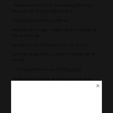
– Đem lại phẩm chất mới cho đời sống để chúng ta
sống cuộc đời có giá trị thích đáng và
– Giúp chúng ta chết trong vinh dự.
Những lợi ích trên giúp chúng ta sống lương thiện và
chết có phẩm giá.
Suy ngẫm về cái chết chúng ta còn cần gì nữa?
Đạo Phật khuyến khích suy ngẫm về những nhân tố
sau đây:
– Tôi sống với tuổi của tôi, tôi không lo già;
– Bệnh tật là lẽ thường, tôi không quá nghĩ về nó;
– Tôi gánh chịu Nghiệp quả của tôi và tôi không thoát
khỏi Nghiệp lực;
– Chết là lẽ thường tôi không quá lo nghĩ về cái chết và
– Tất cả những gì dễ thương và thích thú của tôi sẽ