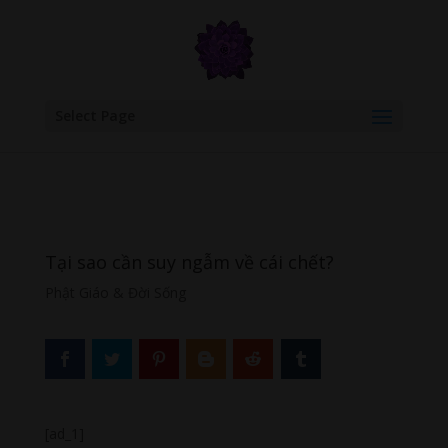
google.com, pub-6277401358830299, DIRECT, f08c47fec0942fa0
Select Page
Tại sao cần suy ngẫm về cái chết?
Phật Giáo & Đời Sống
[ad_1]