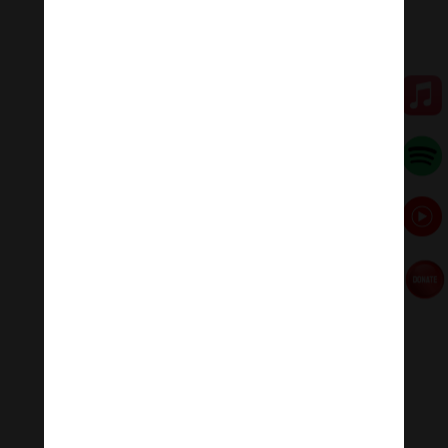
thay đổi và bỏ tôi.
Khi chúng ta bình tâm suy ngẫm về những thực trạng
ấy, và giữ trong tiềm thức, nó sẽ có tác dụng mạnh mẽ
để khuất phục sợ hãi, tuổi già, bệnh tật, cái chết, và
chia ly. Điều này không phải là làm chúng ta kém lành
mạnh mà chính là giúp chúng ta thoát khỏi sợ hãi. Cho
nên tại sao chúng ta suy gẫm về cái chết? Không phải
là chúng ta mong mỏi cái chết đến mà chúng ta không
muốn sống hay chết trong sự sợ hãi.
Hòa thượng K.S.Dhammananda
(nguyên tác:
“Is death really frightening?”)
–
Thích Tâm Quang
chuyển ngữ (trích)
[ad_2]