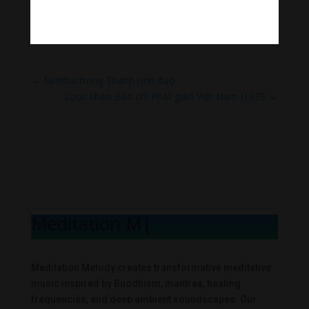
Source link
←
Nimitta trong Thanh tịnh đạo
Lược khảo Báo chí Phật giáo Việt Nam (1929
→
Meditation Mel
|
Meditation Melody creates transformative meditative
music inspired by Buddhism, mantras, healing
frequencies, and deep ambient soundscapes. Our