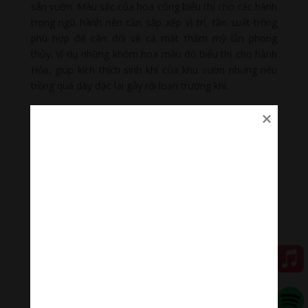
sân vườn. Màu sắc của hoa cũng biểu thị cho các hành
trong ngũ hành nên cần sắp xếp vị trí, tần suất trồng
phù hợp để cân đối về cả mặt thẩm mỹ lẫn phong
thủy. Ví dụ những khóm hoa màu đỏ biểu thị cho hành
Hỏa, giúp kích thích sinh khí của khu vườn nhưng nếu
trồng quá dày đặc lại gây rối loạn trường khí.
Đối với các loại cây to tán rộng, nên lưu ý kích thước so
với ngôi này, tránh cây che khuất cả ngôi nhà hoặc che
lấp cửa sổ, cửa chính, khiến cho vượng khí khó tiếp
cận, gia vận dần suy yếu.
Thiết kế sân vườn nên lưu ý “núi phía sau, nước phía
trước”
Để chọn cây cũng như vị trí trồng hợp phong thủy, gia
chủ nên căn cứ vào hướng của cổng chính và hướng
của sân vườn. Ví dụ, nên trồng các loại cây thấp để
đón gió mát ở hướng Nam và Đông Nam. Ưu tiên