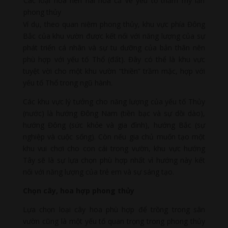
Các loại hoa nên hài hòa cả về yếu tố thẩm mỹ lẫn
phong thủy
Ví dụ, theo quan niệm phong thủy, khu vực phía Đông
Bắc của khu vườn được kết nối với năng lượng của sự
phát triển cá nhân và sự tu dưỡng của bản thân nên
phù hợp với yếu tố Thổ (đất). Đây có thể là khu vực
tuyệt vời cho một khu vườn “thiền” trầm mặc, hợp với
yếu tố Thổ trong ngũ hành.
Các khu vực lý tưởng cho năng lượng của yếu tố Thủy
(nước) là hướng Đông Nam (tiền bạc và sự dồi dào),
hướng Đông (sức khỏe và gia đình), hướng Bắc (sự
nghiệp và cuộc sống). Còn nếu gia chủ muốn tạo một
khu vui chơi cho con cái trong vườn, khu vực hướng
Tây sẽ là sự lựa chọn phù hợp nhất vì hướng này kết
nối với năng lượng của trẻ em và sự sáng tạo.
Chọn cây, hoa hợp phong thủy
Lựa chọn loại cây hoa phù hợp để trồng trong sân
vườn cũng là một yếu tố quan trọng trong phong thủy