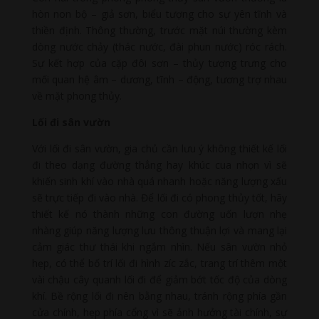
hòn non bộ – giả sơn, biểu tượng cho sự yên tĩnh và
thiền định. Thông thường, trước mặt núi thường kèm
dòng nước chảy (thác nước, đài phun nước) róc rách.
Sự kết hợp của cặp đôi sơn – thủy tượng trưng cho
mối quan hệ âm – dương, tĩnh – động, tương trợ nhau
về mặt phong thủy.
Lối đi sân vườn
Với lối đi sân vườn, gia chủ cần lưu ý không thiết kế lối
đi theo dạng đường thẳng hay khúc cua nhọn vì sẽ
khiến sinh khí vào nhà quá nhanh hoặc năng lượng xấu
sẽ trực tiếp đi vào nhà. Để lối đi có phong thủy tốt, hãy
thiết kế nó thành những con đường uốn lượn nhẹ
nhàng giúp năng lượng lưu thông thuận lợi và mang lại
cảm giác thư thái khi ngắm nhìn. Nếu sân vườn nhỏ
hẹp, có thể bố trí lối đi hình zíc zắc, trang trí thêm một
vài chậu cây quanh lối đi để giảm bớt tốc độ của dòng
khí. Bề rộng lối đi nên bằng nhau, tránh rộng phía gần
cửa chính, hẹp phía cổng vì sẽ ảnh hưởng tài chính, sự