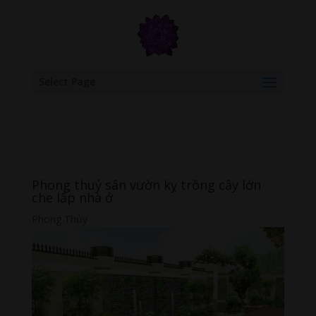
google.com, pub-6277401358830299, DIRECT, f08c47fec0942fa0
Select Page
Phong thuỷ sân vườn kỵ trồng cây lớn
che lấp nhà ở
Phong Thủy