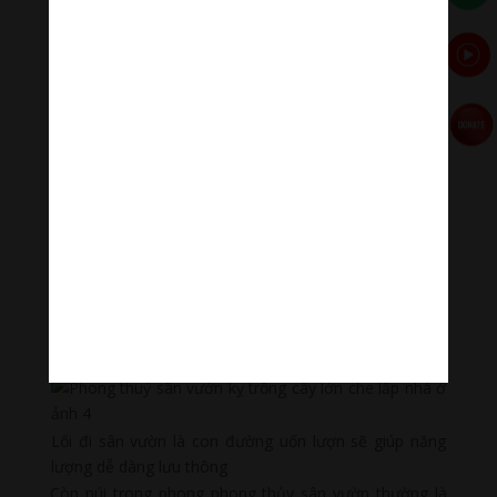
trồng những loại cây có tán rộng ở hướng Tây và Tây
Bắc vì 2 hướng này nhiều nắng, cũng là hướng Càn nên
cây lớn sẽ vừa chống nắng vừa bảo vệ chủ nhân của
ngôi nhà.
Núi phía sau, nước phía trước
Một nguyên tắc thiết kế sân vườn nên lưu ý là “núi phía
sau, nước phía trước”. Theo phong thủy, nước thu hút
năng lượng, nước luân hồi mang theo khí, có khả năng
cuốn hút và thu nạp, tượng trưng cho tài lộc, ở đâu có
nước thì ở đó có tiền, là một biểu tượng của sự giàu
có. Nước phía trước có thể là cách bố trí một hồ bơi
hay ao cá, một đài phun nước, thác nước… ở sân vườn
phía trước để tạo phong thủy tốt.
Lối đi sân vườn là con đường uốn lượn sẽ giúp năng
lượng dễ dàng lưu thông
Còn núi trong phong phong thủy sân vườn thường là