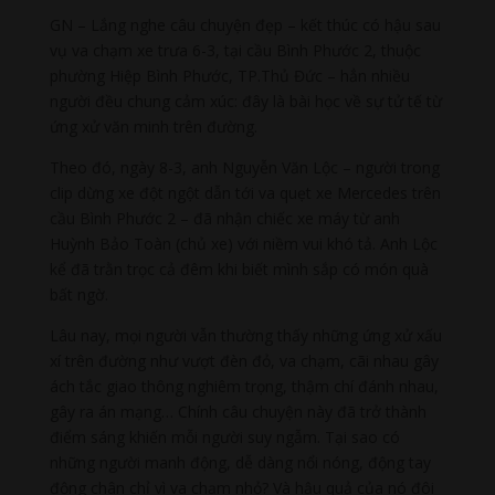
GN – Lắng nghe câu chuyện đẹp – kết thúc có hậu sau
vụ va chạm xe trưa 6-3, tại cầu Bình Phước 2, thuộc
phường Hiệp Bình Phước, TP.Thủ Đức – hẳn nhiều
người đều chung cảm xúc: đây là bài học về sự tử tế từ
ứng xử văn minh trên đường.
Theo đó, ngày 8-3, anh Nguyễn Văn Lộc – người trong
clip dừng xe đột ngột dẫn tới va quẹt xe Mercedes trên
cầu Bình Phước 2 – đã nhận chiếc xe máy từ anh
Huỳnh Bảo Toàn (chủ xe) với niềm vui khó tả. Anh Lộc
kể đã trằn trọc cả đêm khi biết mình sắp có món quà
bất ngờ.
Lâu nay, mọi người vẫn thường thấy những ứng xử xấu
xí trên đường như vượt đèn đỏ, va chạm, cãi nhau gây
ách tắc giao thông nghiêm trọng, thậm chí đánh nhau,
gây ra án mạng… Chính câu chuyện này đã trở thành
điểm sáng khiến mỗi người suy ngẫm. Tại sao có
những người manh động, dễ dàng nổi nóng, động tay
động chân chỉ vì va chạm nhỏ? Và hậu quả của nó đôi