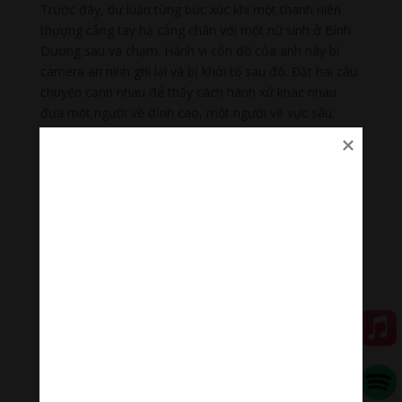
Trước đây, dư luận từng bức xúc khi một thanh niên
thượng cẳng tay hạ cẳng chân với một nữ sinh ở Bình
Dương sau va chạm. Hành vi côn đồ của anh này bị
camera an ninh ghi lại và bị khởi tố sau đó. Đặt hai câu
chuyện cạnh nhau để thấy cách hành xử khác nhau
đưa một người về đỉnh cao, một người về vực sâu.
Thực ra, trong cuộc sống hàng ngày vẫn luôn đầy ắp
những câu chuyện đẹp. Mới đây, dư luận trong và
ngoài nước đã thở phào, biết ơn hành động dũng cảm
và cái kết tuyệt vời của việc anh Mạnh cứu bé gái bị rơi
ở chung cư tại Hà Nội. Chuyện đẹp khó làm trước đó
cũng được báo chí chia sẻ là người làm nghề ve chai
trả lại bạc tỷ cho người đánh rơi. Hành động đó của vợ
chồng ông Nguyễn Văn Long (ở phường 1, TP.Cao
Lãnh, tỉnh Đồng Tháp) được ví von: “Đẹp như cổ tích
giữa đời thường”.
Chánh Quán