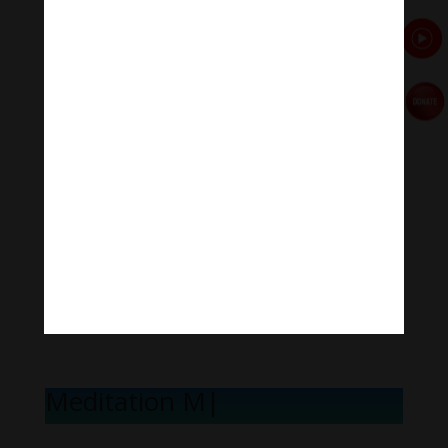
[ad_2]
Source link
←
Tâm linh có mơ hồ?
Tượng Phật trong đời sống nhân loại
→
Meditation Mel
|