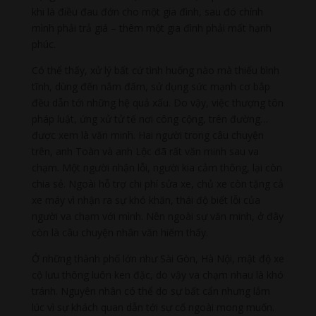
khi là điều đau đớn cho một gia đình, sau đó chính
mình phải trả giá – thêm một gia đình phải mất hạnh
phúc.
Có thể thấy, xử lý bất cứ tình huống nào mà thiếu bình
tĩnh, dùng đến nắm đấm, sử dụng sức mạnh cơ bắp
đều dẫn tới những hệ quả xấu. Do vậy, việc thượng tôn
pháp luật, ứng xử tử tế nơi công cộng, trên đường…
được xem là văn minh. Hai người trong câu chuyện
trên, anh Toàn và anh Lộc đã rất văn minh sau va
chạm. Một người nhận lỗi, người kia cảm thông, lại còn
chia sẻ. Ngoài hỗ trợ chi phí sửa xe, chủ xe còn tặng cả
xe máy vì nhận ra sự khó khăn, thái độ biết lỗi của
người va chạm với mình. Nên ngoài sự văn minh, ở đây
còn là câu chuyện nhân văn hiếm thấy.
Ở những thành phố lớn như Sài Gòn, Hà Nội, mật độ xe
cộ lưu thông luôn ken đặc, do vậy va chạm nhau là khó
tránh. Nguyên nhân có thể do sự bất cẩn nhưng lắm
lúc vì sự khách quan dẫn tới sự cố ngoài mong muốn.