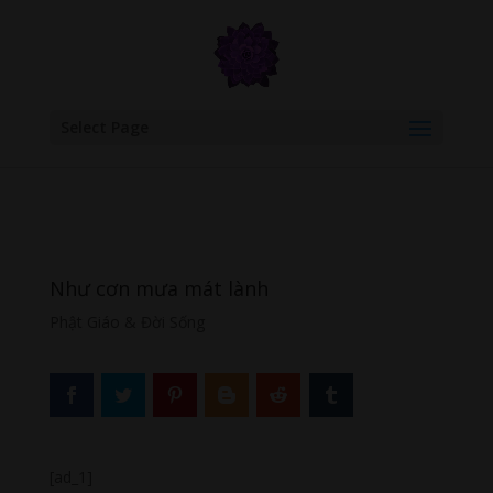
google.com, pub-6277401358830299, DIRECT, f08c47fec0942fa0
Select Page
Như cơn mưa mát lành
Phật Giáo & Đời Sống
[ad_1]