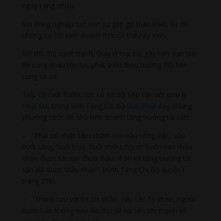
ngày càng nhiều.
Với đồng nghiệp tạo nên sự gặp gỡ thân thiết, từ đó
những cơ hội kinh doanh mới có thể nảy sinh.
Với đối thủ cạnh tranh, thay vì loại bỏ, gây nên oan trái
thì cùng nhau tồn tại, phát triển theo hướng đôi bên
cùng có lợi.
Tiếp cận với Thiền, tức có cơ hội tiếp cận với giáo lý
Phật
Đà, trong kinh Tăng Chi Bộ
Đức Phật
dạy những
phương cách để nhà kinh doanh tăng trưởng tài sản:
– “Phải có nhiệt tâm chăm chú vào công việc, vào
buổi sáng, buổi trưa, buổi chiều, người buôn bán thâu
nhận được tài sản chưa thâu nhận và tăng trưởng tài
sản đã được thâu nhận”. (Kinh Tăng Chi Bộ quyển I
trang 206).
– “Thành tựu với ba chi phần, này các Tỳ kheo, người
buôn bán không bao lâu đạt về tài sản lớn mạnh và