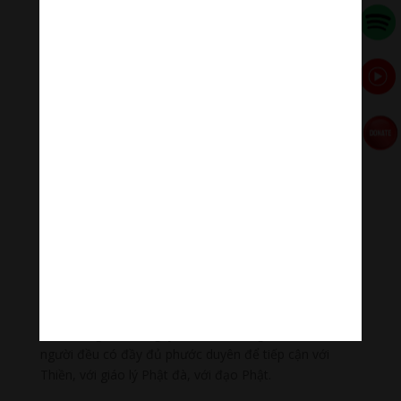
mắc. Tâm lành mạnh là tâm tĩnh thức có thể đáp ứng
yêu cầu trong mọi hoàn cảnh. Chúng ta sẽ vượt qua
được những khó khăn một cách tự nhiên không tốn
nhiều công sức. Một nhà quản trị kinh doanh điều hành
công ty bằng một cái tâm như thế sẽ góp phần thúc
đẩy sản xuất tạo ra nhiều hàng hóa hơn mà không góp
phần tạo ra nhiều chứng bệnh xã hội công nghiệp.
Kết quả của quá trình thực tập thiền giống như vun bón
phân, chuẩn bị cho mãnh đất tâm thêm màu mở, đầy
những hạt giống tích cực và lành mạnh.
Mảnh đất tâm của nhà kinh doanh có tươi tốt, chân
thiện thì sẽ đạt được mục tiêu cơ bản của đời mình:
bình an, hạnh phúc, thành đạt, tạo ra tiền bạc của cải…
nâng cuộc sống lên phẩm chất cao đẹp hơn.
Ước mong và cầu nguyện tất cả chúng ta, tất cả mọi
người đều có đầy đủ phước duyên để tiếp cận với
Thiền, với giáo lý Phật đà, với đạo Phật.