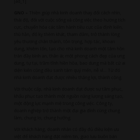
[ad_1]
GNO –
Thiền giúp nhà kinh doanh thay đổi cách nhìn,
thái độ, đối với cuộc sống và công việc theo hướng tích
cực, chuyển hóa các tâm hành tiêu cực của định kiến,
thù hằn, đố kỵ thèm khát, tham đắm, trở thành lòng
yêu thương chân thành, tôn trọng, hợp tác, khoan
dung, khiêm tốn, tạo cho nhà kinh doanh một tâm hồn
tràn đầy bình an, thân ái; một phong cách đẹp của ung
dung, tự tại, trầm tĩnh hiền hòa, bao dung mà bất cứ ai
diện kiến cũng đều sanh tâm quý mến, nễ vì… Từ đó
nhà kinh doanh đạt được nhiều thắng lợi, thành công.
Với thuộc cấp, nhà kinh doanh đạt được sự tâm phục,
khẩu phục tạo thành một nguồn năng lượng sáng tạo,
một động lực mạnh mẽ trong công việc. Công ty,
doanh nghiệp trở thành một đại gia đình cùng chung
làm, chung lo, chung hưởng.
Với khách hàng, doanh nhân có đầy đủ điều kiện ưu
việt để khách hàng đặt niềm tin, giao lưu buôn bán