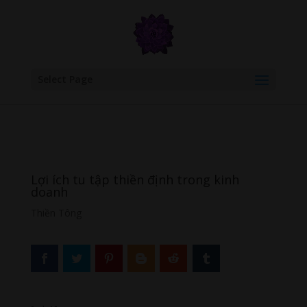
google.com, pub-6277401358830299, DIRECT, f08c47fec0942fa0
Select Page
Lợi ích tu tập thiền định trong kinh
doanh
Thiền Tông