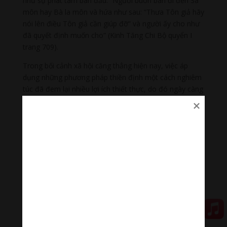
như sự phát tâm ban đầu: “Người buôn bán đi đến Sa
môn hay Bà la môn và hứa như sau: “Thưa Tôn giả hãy
nói lên điều Tôn giả cần giúp đỡ” và người ấy cho như
đã quyết định muốn cho” (Kinh Tăng Chi Bộ quyển I
trang 709).
Trong bối cảnh xã hội căng thẳng hiện nay, việc áp
dụng những phương pháp thiền định một cách nghiêm
túc đã đem lại nhiều lợi ích thiết thực, do đó ngày càng
trở nên phổ biến.
Hầu hết những phương pháp thiền định có thể giúp ta
đạt được một sự hiểu biết chơn chánh. Thiền dựa trên
từng bước “thấy rõ sự thật như chính thật”. Thiền cho
phép ta đạt được một tâm hồn trầm tĩnh. Đó là bước
đầu của tiến trình thanh lọc tâm vốn còn chứa nhiều
xao động, bất an và lo lắng.
Thực tập thiền đúng cách sẽ tạo ra quá trình thanh lọc
tâm, giúp tâm thay đổi một cách sâu sắc. Đó là
phương thức giúp tâm ta tự do trước tham đắm, dính