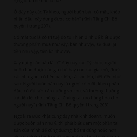
rộng lớn. Thế nào là ba?
Ở đây này các Tỳ kheo, người buôn bán có mắt, khéo
phấn đấu, xây dựng được cơ bản” (Kinh Tăng Chi Bộ
quyển I trang 207).
Có mắt tức là có trí tuệ do tu Thiền định để biết được
thương phẩm mua như vậy, bán như vậy, sẽ đưa lại
tiền như vậy, tiền lời như vậy.
Xây dựng căn bản là: “Ở đây này các Tỳ kheo, người
buôn bán được các gia chủ hay con các gia chủ, được
các nhà giàu, có tiền bạc lớn, tài sản lớn, biết đến như
sau: Người buôn bán này là người có mắt, khéo phấn
đấu, có đủ sức cấp dưỡng vợ con, và thường thường
trả tiền lời cho chúng ta. Chúng ta trao hàng hóa cho
người này” (Kinh Tăng Chi Bộ quyển I trang 208).
Ngoài ra Đức Phật cũng dạy nhà kinh doanh, muốn
được buôn bán như ý, thì phải biết đem một phần tài
sản của mình để cúng dường, bố thí đúng hoặc hơn