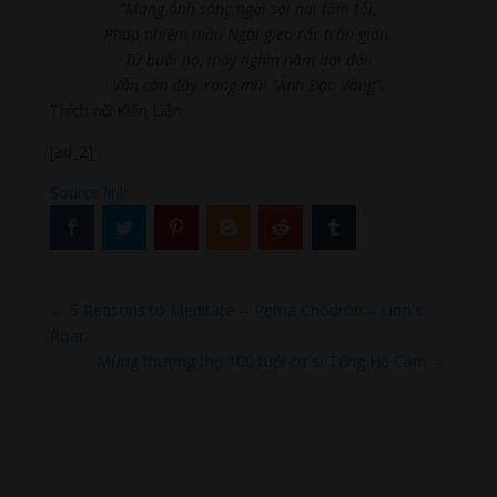
“Mang ánh sáng ngời soi nơi tăm tối,
Pháp nhiệm mầu Ngài gieo rắc trần gian.
Từ buổi nọ, mấy nghìn năm dời đổi.
Vẫn còn đây, rạng mãi “Ánh Đạo Vàng”.
Thích nữ Kiến Liên
[ad_2]
Source link
←
5 Reasons to Meditate -- Pema Chödrön – Lion's
Roar
Mừng thượng thọ 100 tuổi cư sĩ Tống Hồ Cầm
→