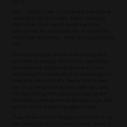
[ad_1]
GNO – Sáng 26-3, Ban Tổ chức lễ tang, môn đồ pháp
quyến đã tổ chức lễ truy niệm, di quan Thượng tọa
Thích Nhuận Thanh, nguyên Ủy viên Ban Trị sự
GHPGVN tỉnh, Phó Thường trực Ban Trị sự GHPGVN
huyện Xuyên Mộc (Bà Rịa – Vũng Tàu), trụ trì chùa Bửu
Lâm.
Tham dự lễ truy điệu, di quan có Hòa thượng Thích
Giác Hạnh, Hòa thượng Thích Trí Châu, Hòa thượng
Thích Nhựt Huệ, đồng Chứng minh Ban Trị sự tỉnh,
Hoà thượng Thích Nhuận Hải, trụ trì chùa Hương Tích
cùng đông đảo chư tôn đức Tăng Ni,
Phật
tử trong
Ban Trị sự GHPGVN tỉnh và huyện Xuyên Mộc, cùng
các huynh trưởng, đoàn sinh trong tổ chức Gia đình
Phật tử đang sinh hoạt trên địa bàn huyện Xuyên Mộc
với Ban Tổ chức lễ tang trong ngày cuối cùng.
Thay mặt Ban Tổ chức, Thượng toạ Thích Vĩnh Tế, Ủy
viên Thường trực Ban Trị sự tỉnh, Phó ban Tổ chức lễ