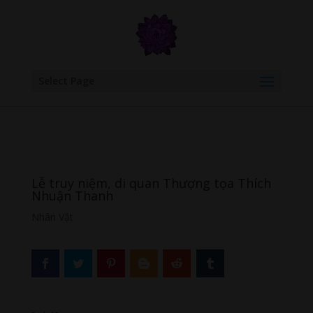
google.com, pub-6277401358830299, DIRECT, f08c47fec0942fa0
Select Page
Lễ truy niệm, di quan Thượng tọa Thích
Nhuận Thanh
Nhân Vật