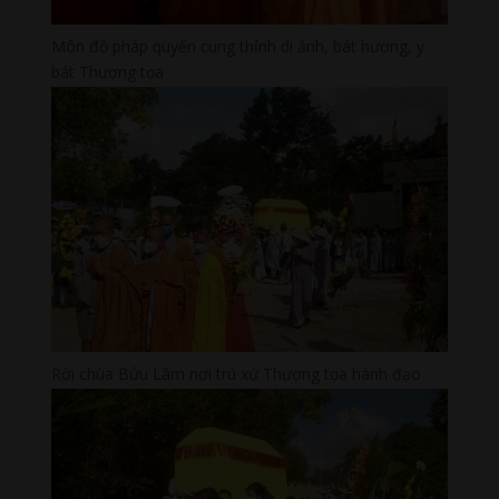
Môn đồ pháp quyến cung thỉnh di ảnh, bát hương, y
bát Thượng tọa
Rời chùa Bửu Lâm nơi trú xứ Thượng tọa hành đạo