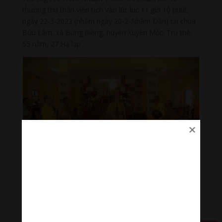
thường thu thần viên tịch vào lúc lúc 11 giờ 10 phút,
ngày 22-3-2022 (nhằm ngày 20-2-Nhâm Dần) tại chùa
Bửu Lâm, xã Bưng Riềng, huyện Xuyên Mộc; Trụ thế:
55 năm, 27 Hạ lạp.
Lễ di quan cố Thượng tọa